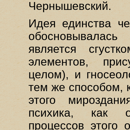
Чернышевский.
Идея единства че
обосновывалась 
является сгуст
элементов, при
целом), и гносеол
тем же способом, 
этого мироздани
психика, как 
процессов этого 