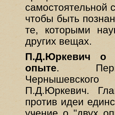
самостоятельной с
чтобы быть познан
те, которыми нау
других вещах.
П.Д.Юркевич о
опыте
. Перв
Чернышевского
П.Д.Юркевич. Гл
против идеи един
учение о "двух о