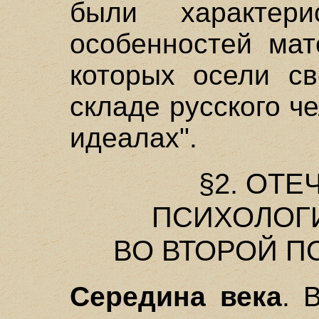
были характери
особенностей мат
которых осели св
складе русского че
идеалах".
§2. ОТ
ПСИХОЛОГ
ВО ВТОРОЙ П
Середина века
. 