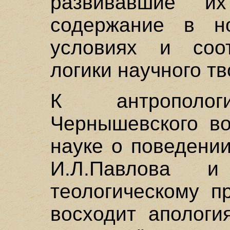
развивавшие и
содержание в но
условиях и соот
логики научного тв
К антрополог
Чернышевского во
науке о поведени
И.Л.Павлова и
теологическому п
восходит апологи