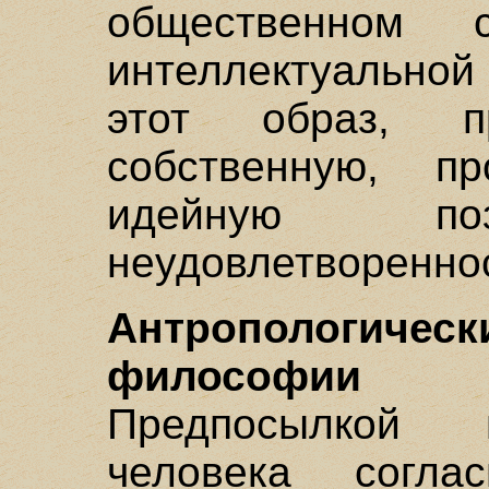
общественном 
интеллектуальной
этот образ, 
собственную, пр
идейную поз
неудовлетвореннос
Антропологич
философии П.
Предпосылкой 
человека согла