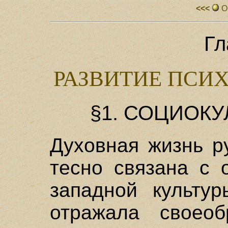
<<<
О
Гл
РАЗВИТИЕ ПСИ
§1. СОЦИОК
Духовная жизнь р
тесно связана с 
западной культу
отражала своеоб