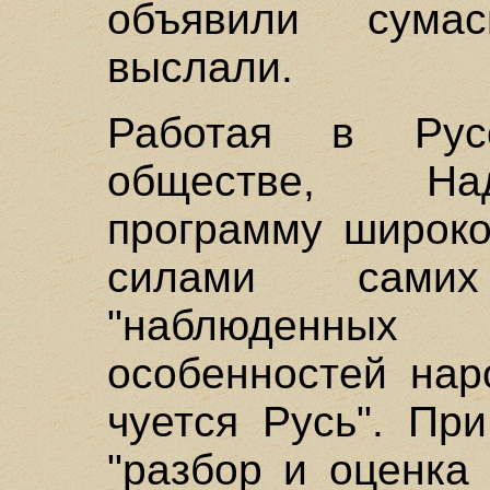
объявили сума
выслали.
Работая в Русс
обществе, На
программу широко
силами сами
"наблюденны
особенностей нар
чуется Русь". Пр
"разбор и оценка