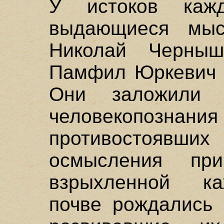
У истоков каж
выдающиеся мыс
Николай Черныш
Памфил Юркевич 
Они заложили 
человекопоз
противостоявших
осмысления пр
взрыхленной к
почве рождались 