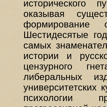
исторического п
оказывая сущес
формирование о
Шестидесятые год
самых знаменател
истории и русск
цензурного гне
либеральных изд
университетских 
психологии п