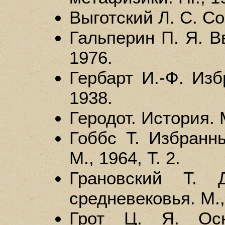
Выготский Л. С. Соб
Гальперин П. Я. В
1976.
Гербарт И.-Ф. Изб
1938.
Геродот. История. 
Гоббс Т. Избранны
М., 1964, Т. 2.
Грановский Т. 
средневековья. М.,
Грот Ц. Я. Осн