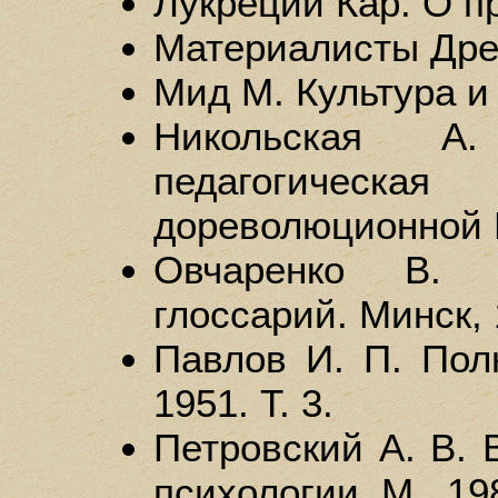
Лукреций Кар. О п
Материалисты Древ
Мид М. Культура и 
Никольская А
педагогиче
дореволюционной Р
Овчаренко В. И
глоссарий. Минск, 
Павлов И. П. Полн
1951. Т. 3.
Петровский А. В. 
психологии. М., 19