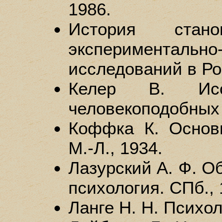
1986.
История стан
экспериментально
исследований в Рос
Келер В. Иссл
человекоподобных 
Коффка К. Основы
М.-Л., 1934.
Лазурский А. Ф. О
психология. СПб., 
Ланге Н. Н. Психол