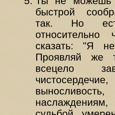
Ты не можешь 
быстрой сообр
так. Но ест
относительно
сказать: "Я н
Проявляй же т
всецело за
чистосердеч
выносливость
наслаждениям
судьбой, умерен