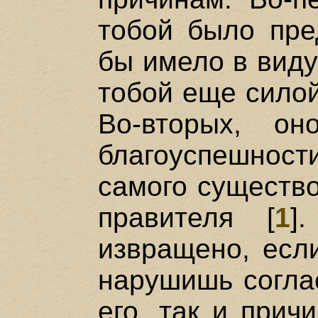
тобой было пре
бы имело в виду
тобой еще силой
Во-вторых, он
благоуспешно
самого существ
правителя [
1
]
извращено, если
нарушишь соглас
его, так и прич