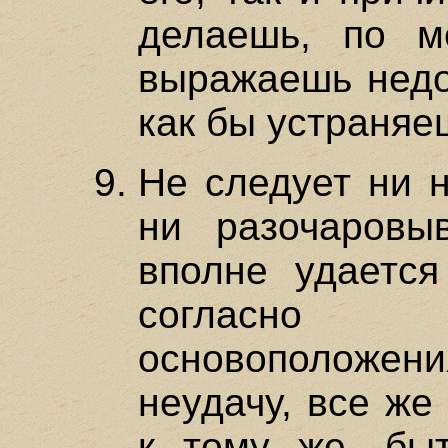
делаешь, по м
выражаешь недо
как бы устраняеш
Не следует ни н
ни разочаровы
вполне удается
согласн
основоположени
неудачу, все же
к тому же, бы