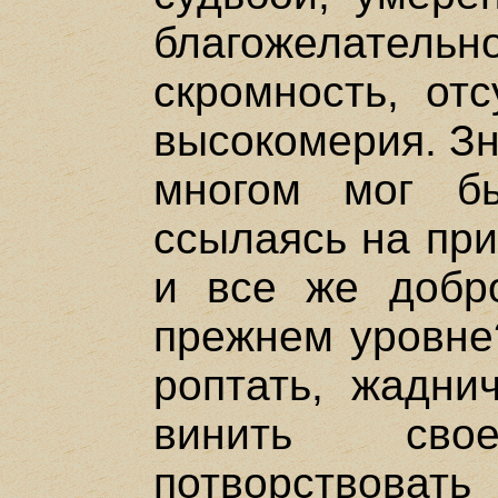
благожелате
скромность, отс
высокомерия. Зн
многом мог б
ссылаясь на при
и все же добр
прежнем уровне?
роптать, жаднич
винить сво
потворствовать 