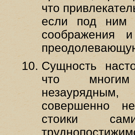
что привлекател
если под ним 
соображения и
преодолевающую
Сущность насто
что многи
незаурядным,
совершенно н
стоики са
труднопостижи