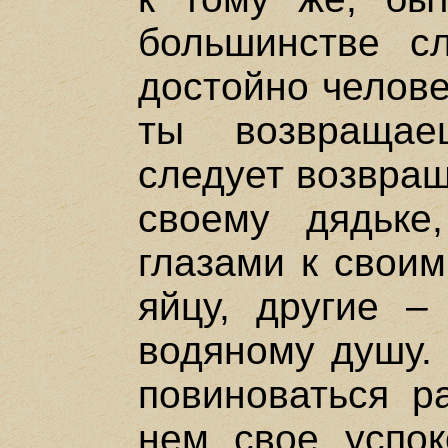
большинстве с
достойно челове
ты возвращае
следует возвращ
своему дядьке
глазами к своим
яйцу, другие –
водяному душу. 
повиноваться р
нем свое успок