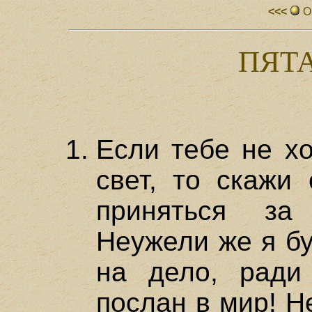
<<<
О
ПЯТ
Если тебе не хо
свет, то скажи 
приняться за
Неужели же я бу
на дело, ради
послан в мир! Н