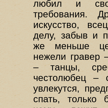
любил и св
требования. Д
искусство, все
делу, забыв и п
же меньше це
нежели гравер –
– танцы, сре
честолюбец – с
увлекутся, пред
спать, только 