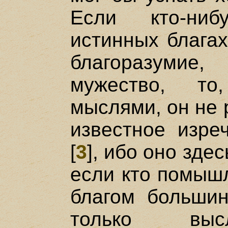
Если кто-ни
истинных благах
благоразумие
мужество, то
мыслями, он не 
известное изреч
[
3
], ибо оно зде
если кто помышл
благом большин
только выс