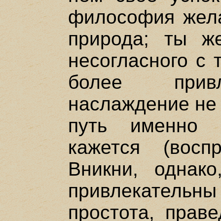
философия желае
природа; ты ж
несогласного с 
более привл
наслаждение не 
путь именно 
кажется (восп
Вникни, однак
привлекательны 
простота, праве