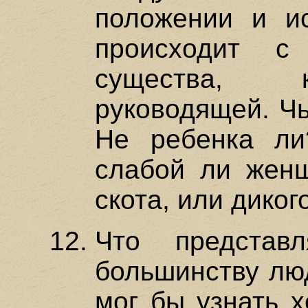
положении и ис
происходит с
существа, 
руководящей. Чь
Не ребенка л
слабой ли женщ
скота, или диког
Что представ
большинству люд
мог бы узнать х