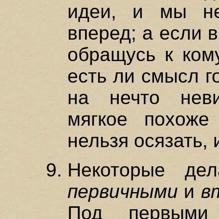
идеи, и мы н
вперед; а если в
обращусь к кому
есть ли смысл г
на нечто нев
мягкое похоже
нельзя осязать, и
Некоторые де
первичными
и
в
Под первыми 