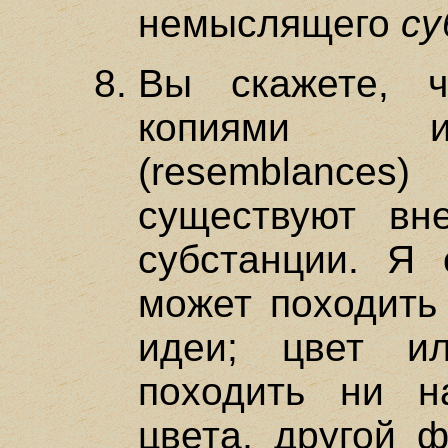
немыслящего
с
Вы скажете, 
копиями и
(resemblance
существуют в
субстанции. Я 
может походить 
идеи; цвет и
походить ни н
цвета, другой 