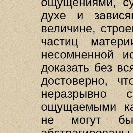
ощущениями, с
духе и завис
величине, стро
частиц матер
несомненной ис
доказать без вс
достоверно, чт
неразрывно 
ощущаемыми ка
не могут бы
абстрагирова