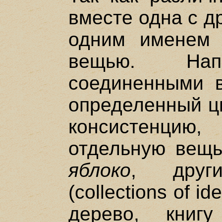
вместе одна с д
одним именем 
вещью. Нап
соединенными вм
определенный цв
консистенцию
отдельную вещь
яблоко
, друг
(collections of i
дерево, книг