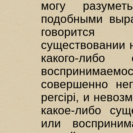
могу разуме
подобными выра
говорится
существовании 
какого-либ
воспринима
совершенно неп
percipi, и нево
какое-либо сущ
или восприни