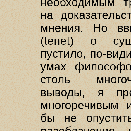
необходимым т
на доказательс
мнения. Но вв
(tenet) о су
пустило, по-вид
умах философо
столь много
выводы, я пре
многоречивым 
бы не опустит
разоблачения 