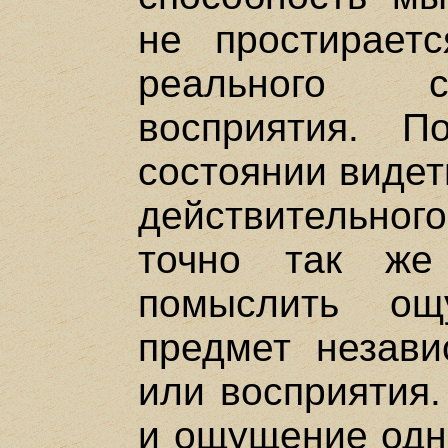
не простирает
реального с
восприятия. 
состоянии видет
действительн
точно так же
помыслить о
предмет незав
или восприятия.
и ощущение одно