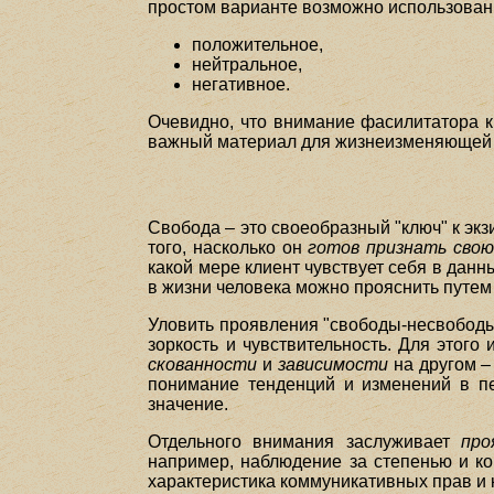
простом варианте возможно использован
положительное,
нейтральное,
негативное.
Очевидно, что внимание фасилитатора к
важный материал для жизнеизменяющей
Свобода – это своеобразный "ключ" к эк
того, насколько он
готов признать свою
какой мере клиент чувствует себя в данн
в жизни человека можно прояснить путем
Уловить проявления "свободы-несвободы" 
зоркость и чувствительность. Для этог
скованности
и
зависимости
на другом –
понимание тенденций и изменений в п
значение.
Отдельного внимания заслуживает
про
например, наблюдение за степенью и к
характеристика коммуникативных прав и 