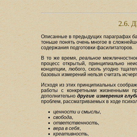
2.6.
Описанные в предыдущих параграфах
б
тоньше понять очень многое в сложнейш
содержания подготовки фасилитаторов.
В то же время,
реальное
межличностно
процесс открытый, принципиально не
концепции, любого, сколь угодно тщате
базовых измерений нельзя считать исче
Исходя из этих принципиальных соображе
работы с конкретными жизненными пр
дополнительно
другие измерения глу
проблем, рассматриваемых в ходе психол
ценности и смыслы
,
свобода
,
ответственность
,
вера в себя
,
креативность
,