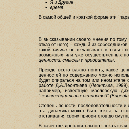
Я и Другие
,
время
.
В самой общей и краткой форме эти "па
В высказывании своего мнения по тому 
отказ от него) – каждый из собеседников
какой
смысл
он вкладывает в свои сло
возможных или уже осуществленных пос
ценности, смыслы
и
приоритеты
.
Прежде всего важно понять, какое це
ценностей по содержанию можно исполь
будет опираться на том или ином этапе
работе Д.А.Леонтьева (
Леонтьев
, 1999
например, известную масловскую д
"экзистенциальных ценностей" (Bugenta
Степень ясности, последовательности и 
эта динамика может быть взята за ос
отстаивания своих приоритетов до смутн
В качестве дополнительного показател