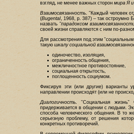
взгляд, не менее важных сторон
мира Я и
Взаимосвязанность
. "Каждый человек о
(
Bugental
, 1968, р. 387) – так остроум
назвать
"парадоксом взаимосвязанност
своей жизни справляются с ним по-разно
Для рассмотрения под этим "социальным 
такую
шкалу социальной взаимосвязанн
одиночество, изоляция,
ограниченность общения,
межличностное противостояние,
социальная открытость,
поглощенность социумом.
Фиксируя эти (или другие) варианты у
направлении происходят (или не происход
Диалогичность
. "Социальная жизнь"
придерживается в общении с людьми. Эк
способа человеческого общения. В то ж
серьезную проблему, от решения кото
конкретных противоречий.
В современной философии, психологии 