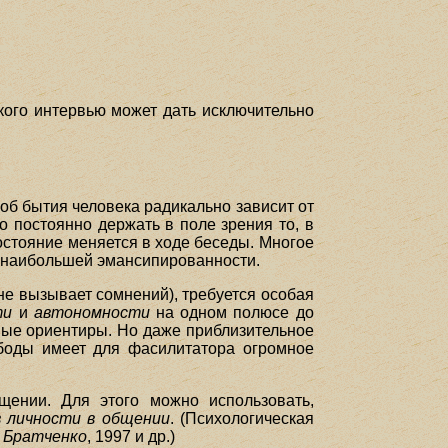
кого интервью может дать исключительно
об бытия человека радикально зависит от
 постоянно держать в поле зрения то, в
состояние меняется в ходе беседы. Многое
и наибольшей эмансипированности.
 не вызывает сомнений), требуется особая
ти
и
автономности
на одном полюсе до
рные ориентиры. Но даже приблизительное
боды имеет для фасилитатора огромное
ении. Для этого можно использовать,
 личности в общении
. (Психологическая
.
Братченко
, 1997 и др.)