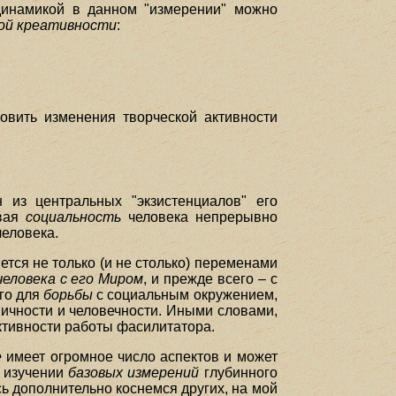
динамикой в данном "измерении" можно
ой креативности
:
овить изменения творческой активности
 из центральных "экзистенциалов" его
ивая
социальность
человека непрерывно
человека.
тся не только (и не столько) переменами
еловека с его Миром
, и прежде всего – с
его для
борьбы
с социальным окружением,
ичности и человечности. Иными словами,
тивности работы фасилитатора.
е
имеет огромное число аспектов и может
и изучении
базовых измерений
глубинного
сь дополнительно коснемся других, на мой