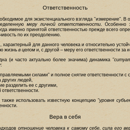
Ответственность
обходимое для экзистенциального взгляда "измерение". В 
ределенную
меру личной ответственности
. Особенно 
огда именно принятой ответственностью прежде всего опр
йчивость по их преодолению.
, характерный для данного человека и относительно устой
ою жизнь
в целом
и, с другой – меру его ответственности за
к
на (и часто актуально более значима) динамика
"ситуа
у
:
управляемыми силами" и полное снятие ответственности с с
 других людей,
ие разделить ее с другими,
 ответственности.
 также использовать известную концепцию
"уровня субъ
енности.
Вера в себя
подходов
отношение человека к самому себе, сила его ве