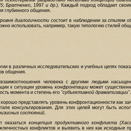
95;
Братченко
, 1997
и др
.). Каждый подход обладает свои
ия глубинного общения.
уровня диалогичности
состоит в наблюдении за
стилем о
можно использовать, например, такую типологию стилей общ
гии в различных исследовательских и учебных целях показ
ов общения.
, взаимоотношения человека с другими людьми насыще
ации к ситуации
уровень конфронтации
может существенно
ость момента и степень его
"субъективной драматизации"
 хорошо представлять уровень конфронтационности как зая
тапе консультирования. Для этих целей могут быть исп
ризисных состояний
.
ет оказаться
концепция продуктивного конфликта (Хас
ежличностных конфликтов и выявить в них как исходные пр