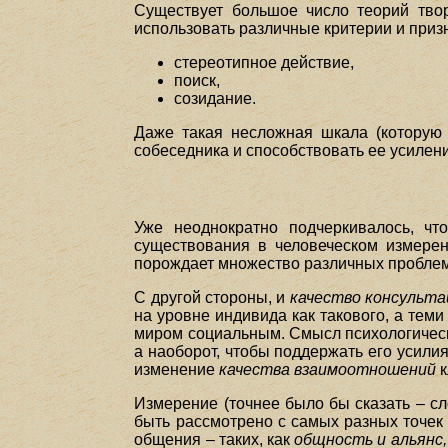
Существует большое число теорий тво
использовать различные критерии и приз
стереотипное действие,
поиск,
созидание.
Даже такая несложная шкала (которую 
собеседника и способствовать ее усилен
Уже неоднократно подчеркивалось, чт
существования в человеческом измерен
порождает множество различных проблем,
С другой стороны, и
качество консульта
на уровне индивида как такового, а тем
миром социальным. Смысл психологическо
а наоборот, чтобы поддержать его усили
изменение
качества взаимоотношений
к
Измерение (точнее было бы сказать – 
быть рассмотрено с самых разных точек
общения – таких, как
общность и альянс,