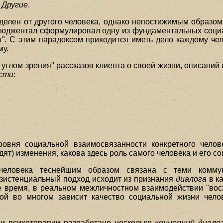
 Другие
.
тделен от другого человека, однако непостижимым образом
но Бюджентал сформулировал одну из фундаментальных соц
и"
. С этим парадоксом приходится иметь дело каждому чел
му.
углом зрения" рассказов клиента о своей жизни, описаний
ости
:
ровня социальной взаимосвязанности конкретного челов
ят) изменения, какова здесь роль самого человека и его с
 человека теснейшим образом связана с теми коммун
зистенциальный подход исходит из признания
диалога
в ка
е время, в реальном межличностном взаимодействии "вос
рой во многом зависит качество социальной жизни чело
и психотерапии разработано несколько
концепций диало