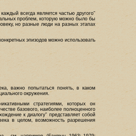
 каждый всегда является частью другого"
иальных проблем, которую можно было бы
овеку, но разные люди на разных этапах
 конкретных эпизодов можно использовать
ека, важно попытаться понять, в каком
оциального окружения.
икативными стратегиями, которых он
честве базового, наиболее полноценного
хождение к диалогу" представляет собой
века в целом, возможность разрешения
га
– см., например, (
Бахтин
, 1963; 1979;