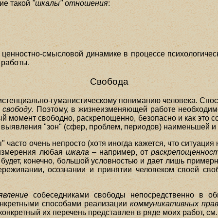
ие такой
"шкалы" отношения
:
 ценностно-смысловой динамике в процессе психологичес
 работы.
Свобода
зистенциально-гуманистическому пониманию человека. Спос
 свободу
. Поэтому, в жизнеизменяющей работе необходимо
ый момент свободно, раскрепощенно, безопасно и как это 
 выявления "зон" (сфер, проблем, периодов) наименьшей 
часто очень непросто (хотя иногда кажется, что ситуация
о измерения любая
шкала
– например, от
раскрепощеннос
 будет, конечно, большой условностью и дает лишь приме
ереживании, осознании и принятии человеком своей сво
явление
собеседниками свободы непосредственно в общ
онкретными способами реализации
коммуникативных прав
конкретный их перечень представлен в ряде моих работ, см