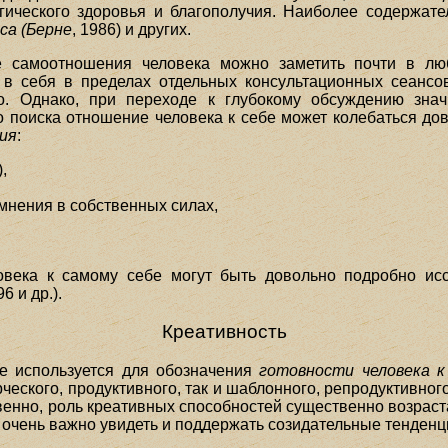
ического здоровья и благополучия. Наиболее содержате
са (Берне
, 1986) и других.
 самоотношения человека можно заметить почти в люб
 себя в пределах отдельных консультационных сеансов 
о. Однако, при переходе к глубокому обсуждению зна
о поиска отношение человека к себе может колебаться до
ия
:
,
мнения в собственных силах,
овека к самому себе могут быть довольно подробно и
96 и др.).
Креативность
е используется для обозначения
готовности человека к
рческого, продуктивного, так и шаблонного, репродуктивног
енно, роль креативных способностей существенно возраст
 очень важно увидеть и поддержать созидательные тенденц