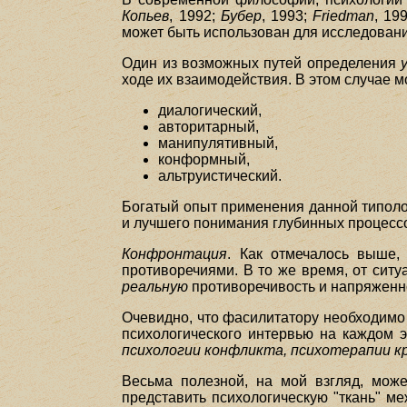
Копьев
, 1992;
Бубер
, 1993;
Friedman
, 19
может быть использован для исследован
Один из возможных путей определения
ходе их взаимодействия. В этом случае 
диалогический,
авторитарный,
манипулятивный,
конформный,
альтруистический.
Богатый опыт применения данной типоло
и лучшего понимания глубинных процесс
Конфронтация
. Как отмечалось выше
противоречиями. В то же время, от ситу
реальную
противоречивость и напряженн
Очевидно, что фасилитатору необходимо
психологического интервью на каждом э
психологии конфликта, психотерапии к
Весьма полезной, на мой взгляд, мож
представить психологическую "ткань" м