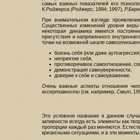
самых важных показателей его психолог
К.Роджерса (Роджерс
, 1994; 1997),
Р.Берн
При внимательном взгляде проявление
Существенных изменений уровня веры в
некоторая динамика имеется постоянн
присутствия и напряженного внутреннег
точки на возможной
шкале самоотношен
боязнь себя (или даже аутоагрессия)
неприятие себя,
противоречивое самоотношение, со
демонстрация самоуверенности,
доверие к себе и самоуважение.
Очень важные аспекты отношения чел
ассертивности
(см. например,
Смит
, 19
Это условное название в данном случа
активности всегда есть элементы как тво
пропорции каждый раз меняются. Естеств
кризисными ситуациями, и в эти моменты