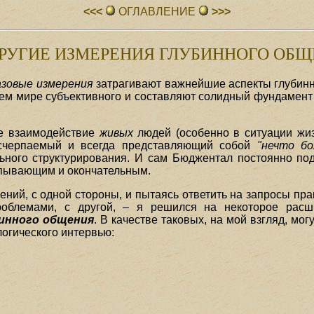
<<<
ОГЛАВЛЕHИЕ
>>>
 ДРУГИЕ ИЗМЕРЕНИЯ ГЛУБИННОГО ОБ
азовые измерения
затрагивают важнейшие аспекты глубинн
ем мире субъективного и составляют солидный фундамент
е взаимодействие
живых
людей (особенно в ситуации жи
исчерпаемый и всегда представляющий собой
"нечто бо
льного структурирования. И сам Бюджентал постоянно по
рпывающим и окончательным.
ний, с одной стороны, и пытаясь ответить на запросы пр
облемами, с другой, – я решился на некоторое расш
бинного общения
. В качестве таковых, на мой взгляд, мо
огического интервью: