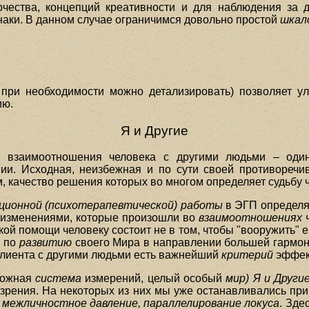
рчества, концепций креативности и для наблюдения за 
наки. В данном случае ограничимся довольно простой
шкал
при необходимости можно детализировать) позволяет ул
ию.
Я и Другие
о взаимоотношения человека с другими людьми – один
ии. Исходная, неизбежная и по сути своей противореч
 качество решения которых во многом определяет судьбу 
ционной (психотерапевтической) работы
в ЭГП определяе
и изменениями, которые произошли во
взаимоотношениях ч
й помощи человеку состоит не в том, чтобы "вооружить" 
я по
развитию
своего Мира в направлении большей гармон
лиента с другими людьми есть важнейший
критерий
эффек
сложная
система
измерений, целый особый
мир) Я и Други
 зрения. На некоторых из них мы уже останавливались пр
 межличностное давление, параллелирование локуса
. Зде