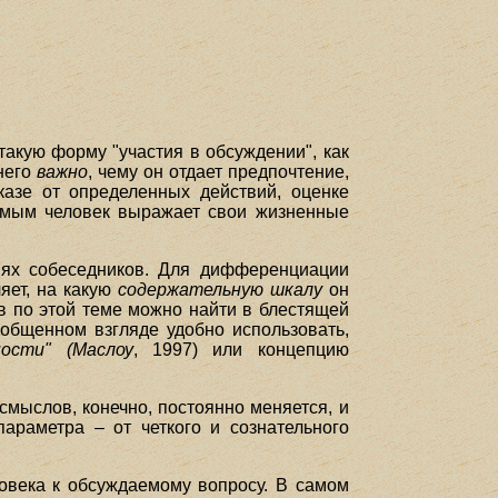
акую форму "участия в обсуждении", как
 него
важно
, чему он отдает предпочтение,
казе от определенных действий, оценке
самым человек выражает свои жизненные
ях собеседников. Для дифференциации
яет, на какую
содержательную шкалу
он
в по этой теме можно найти в блестящей
бобщенном взгляде удобно использовать,
ости" (Маслоу
, 1997) или концепцию
смыслов, конечно, постоянно меняется, и
араметра – от четкого и сознательного
овека к обсуждаемому вопросу. В самом