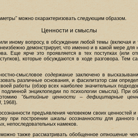
раметры" можно охарактеризовать следующим образом.
Ценности и смыслы
или иному вопросу, в обсуждении любой темы (включая и т
 неизбежно демонстрирует, что именно и в какой мере для
ва. Еще ярче это проявляется в тех поступках (или от
тупков), которые обсуждаются в ходе разговора. Тем 
нностно-смысловое
содержание
заключено в высказывани
зовать различные основания, и фасилитатор сам определ
 своей работы (обзор всех наиболее значительных подходо
), подлинной энциклопедии по психологии смысла). При о
ихотомию
"бытийные ценности
–
дефицитарные ценн
l
, 1968).
осознанности предъявления человеком своих ценностей и 
нову при построении
шкалы осознанности
для данного п
ых, непоследовательных намеков.
я можно также рассматривать обобщенное
отношение
чел