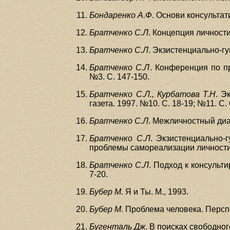
Бондаренко А.Ф
. Основи консультати
Братченко С.Л
. Концепция личности
Братченко С.Л
. Экзистенциально-гу
Братченко С.Л
. Конференция по п
№3. С. 147-150.
Братченко С.Л., Курбатова Т.Н
. Э
газета. 1997. №10. С. 18-19; №11. С. 
Братченко С.Л
. Межличностный диал
Братченко С.Л
. Экзистенциально-
проблемы самореализации личности. 
Братченко С.Л
. Подход к консульт
7-20.
Бубер М
. Я и Ты. М., 1993.
Бубер М
. Проблема человека. Перспе
Бугенталь Дж
. В поисках свободног