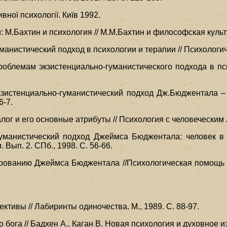
вної психологiї. Київ 1992.
: М.Бахтин и психология // М.М.Бахтин и философская культу
манистический подход в психологии и терапии // Психологиче
роблемам экзистенциально-гуманистического подхода в пси
кзистенциально-гуманистический подход Дж.Бюджентала –
6-7.
ог и его основные атрибуты // Психология с человеческим л
гуманистический подход Джеймса Бюджентала: человек в 
Вып. 2. СПб., 1998. С. 56-66.
ированию Джеймса Бюджентала //Психологическая помощь в
ктивы // Лабиринты одиночества. М., 1989. С. 88-97.
о бога // Бадхен А., Каган В. Новая психология и духовное и