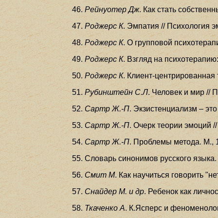
Рейнуотер Дж
. Как стать собствен
Роджерс К
. Эмпатия // Психология э
Роджерс К
. О групповой психотерапи
Роджерс К
. Взгляд на психотерапию:
Роджерс К
. Клиент-центрированная т
Рубинштейн С.Л
. Человек и мир //
Сартр Ж.-П
. Экзистенциализм – это 
Сартр Ж.-П
. Очерк теории эмоций //
Сартр Ж.-П
. Проблемы метода. М., 
Словарь синонимов русского языка. 
Смит М
. Как научиться говорить "не
Снайдер М. и др
. Ребенок как личнос
Ткаченко А
. К.Ясперс и феноменолог