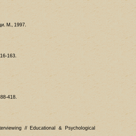
. М., 1997.
16-163.
288-418.
terviewing // Educational & Psychological