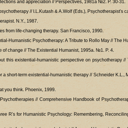
flections and appreciation // Perspectives, 1981a №2. P. 30-31.
 psychotherapy // I.L.Kutash & A.Wolf (Eds.), Psychotherapist's
erapist. N.Y., 1987.
ries from life-changing therapy. San Francisco, 1990.
tial-Humanistic Psychotherapy: A Tribute to Rollo May // The H
e of change // The Existential Humanist, 1995a. №1. P. 4.
bout this existential-humanistic perspective on psychotherapy /
or a short-term existential-humanistic therapy // Schneider K.L.
at you think. Phoenix, 1999.
l Psychotherapies // Comprehensive Handbook of Psychotherapy 
hree R's for Humanistic Psychology: Remembering, Reconciling