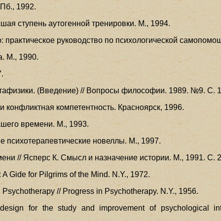
Пб., 1992.
шая ступень аутогенной тренировки. М., 1994.
о: практическое руководство по психологической самопомощи
. М., 1990.
.
афизики. (Введение) // Вопросы философии. 1989. №9. С. 1
 и конфликтная компетентность. Красноярск, 1996.
шего времени. М., 1993.
ие психотерапевтические новеллы. М., 1997.
ени // Ясперс К. Смысл и назначение истории. М., 1991. С. 
 A Gide for Pilgrims of the Mind. N.Y., 1972.
nd Psychotherapy // Progress in Psychotherapy. N.Y., 1956.
A design for the study and improvement of psychological in