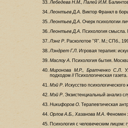
Лебедева Н.М., Палей И.М
. Балинто
Леонтьев Д.А
. Виктор Франкл в борь
Леонтьев Д.А
. Очерк психологии лич
Леонтьев Д.А
. Психология смысла. 
Лэнг Р
. Расколотое "Я". М.; СПб., 19
Лэндрет Г.Л
. Игровая терапия: иску
Маслоу А
. Психология бытия. Москва
Миронова М.Р., Братченко С.Л
. 
подходом // Психологическая газета. 
Мэй Р
. Искусство психологического 
Мэй Р
. Экзистенциальный анализ слу
Никифоров О
. Терапевтическая антр
Орлов А.Б., Хазанова М.А
. Феномен 
Психология с человеческим лицом: г