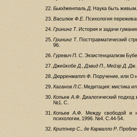
Бьюдженталь Д
. Наука быть живым.
Василюк Ф.Е
. Психология переживан
Грининг Т
. История и задачи гумани
Грининг Т
. Посттравматический стр
96.
Гуревич П. С
. Экзистенциализм Бубе
Джейкобе Д., Дэвид П., Мейэр Д. Дж
Дюрренматт Ф
. Поручение, или О н
Каганов Л.С
. Медитация: мистика ил
Копьев А.Ф
. Диалогический подход 
№1. С.
Копьев А.Ф
. Между свободой и н
психологии, 1996. №4. С.44-54.
Криппнер С., де Карвалло Р
. Пробле