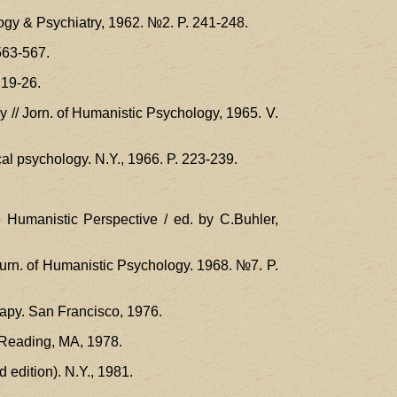
ology & Psychiatry, 1962. №2. P. 241-248.
563-567.
 19-26.
gy // Jorn. of Humanistic Psychology, 1965. V.
cal psychology. N.Y., 1966. P. 223-239.
e Humanistic Perspective / ed. by C.Buhler,
Journ. of Humanistic Psychology. 1968. №7. P.
erapy. San Francisco, 1976.
 Reading, MA, 1978.
 edition). N.Y., 1981.