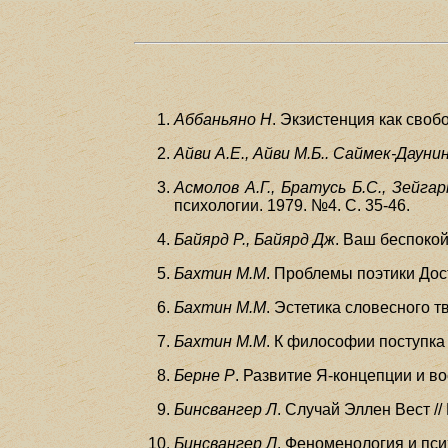
Аббаньяно Н
. Экзистенция как своб
Айви А.Е., Айви М.Б.. Саймек-Дауни
Асмолов А.Г., Братусь Б.С., Зейгар
психологии. 1979. №4. С. 35-46.
Байярд Р., Байярд Дж
. Ваш беспокой
Бахтин М.М
. Проблемы поэтики Дост
Бахтин М.М
. Эстетика словесного тв
Бахтин М.М
. К философии поступка 
Берне Р
. Развитие Я-концепции и во
Бинсвангер Л
. Случай Эллен Вест //
Бинсвангер Л
. Феноменология и псих