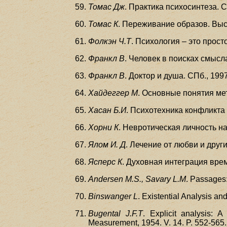
Томас Дж
. Практика психосинтеза. С
Томас К
. Переживание образов. Выс
Фолкэн Ч.Т
. Психология – это прост
Франкл В
. Человек в поисках смысла
Франкл В
. Доктор и душа. СПб., 1997
Хайдеггер М
. Основные понятия мет
Хасан Б.И
. Психотехника конфликта
Хорни К
. Невротическая личность на
Ялом И. Д
. Лечение от любви и друг
Ясперс К
. Духовная интеграция врем
Andersen M.S., Savary L.M
. Passages:
Binswanger L
. Existential Analysis a
Bugental J.F.T
. Explicit analysis: 
Measurement, 1954. V. 14. P. 552-565.