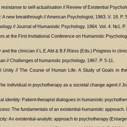
a resistanse to self-actualisation // Review of Existential Psych
: A new breakthrough // American Psychologist, 1963. V. 18. P. 
chology // Journal of Humanistic Psychology. 1964. Vol. 4. №1. P.
pers at the First Invitational Conference on Humanistic Psycholo
and the clinician // L.E.Abt & B.F.Riess (Eds.) Progress in clini
man // Challenges of humanistic psychology. 1967. P. 5-11.
al Unity // The Course of Human Life: A Study of Goals in th
The individual in psychotherapy as a societal change agent // 
tial identity: Patient-therapist dialogues in humanistic psychoth
cess: The fundamentals of an existential-humanistic approach.
icity: An existential-analytic approach to psychotherapy (Enlarged