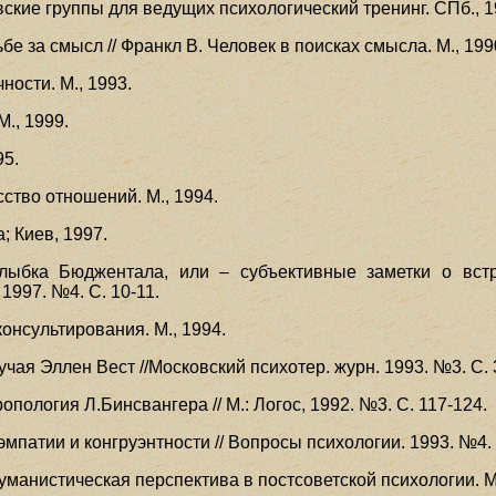
вские группы для ведущих психологический тренинг. СПб., 1
бе за смысл // Франкл В. Человек в поисках смысла. М., 1990
ности. М., 1993.
М., 1999.
95.
сство отношений. М., 1994.
; Киев, 1997.
Улыбка Бюджентала, или – субъективные заметки о встр
1997. №4. С. 10-11.
консультирования. М., 1994.
чая Эллен Вест //Московский психотер. журн. 1993. №3. С. 
опология Л.Бинсвангера // М.: Логос, 1992. №3. С. 117-124.
эмпатии и конгруэнтности // Вопросы психологии. 1993. №4. 
уманистическая перспектива в постсоветской психологии. М.