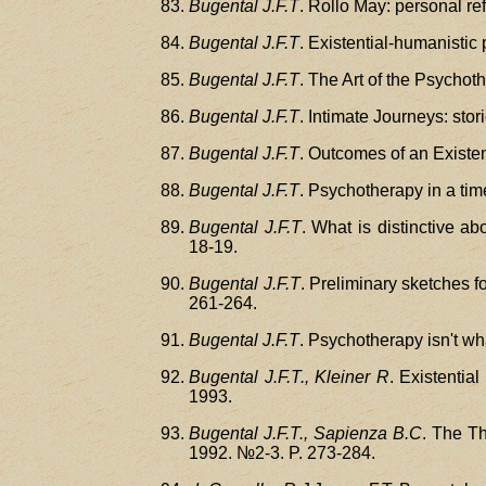
Bugental J.F.T
. Rollo May: personal re
Bugental J.F.T
. Existential-humanistic
Bugental J.F.T
. The Art of the Psychoth
Bugental J.F.T
. Intimate Journeys: sto
Bugental J.F.T
. Outcomes of an Existen
Bugental J.F.T
. Psychotherapy in a tim
Bugental J.F.T
. What is distinctive a
18-19.
Bugental J.F.T
. Preliminary sketches f
261-264.
Bugental J.F.T
. Psychotherapy isn't wh
Bugental J.F.T., Kleiner R
. Existentia
1993.
Bugental J.F.T., Sapienza B.C
. The T
1992. №2-3. P. 273-284.