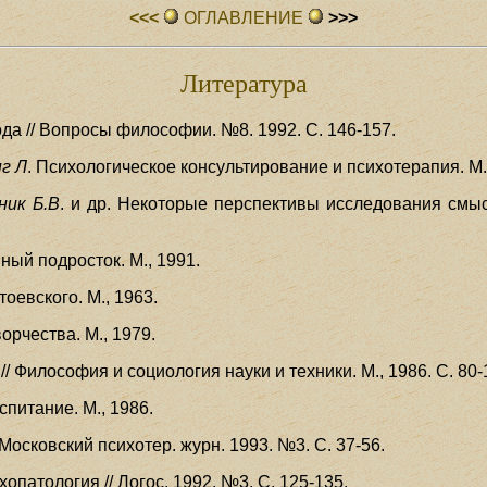
<<<
ОГЛАВЛЕHИЕ
>>>
Литература
ода // Вопросы философии. №8. 1992. С. 146-157.
нг Л
. Психологическое консультирование и психотерапия. М.
ник Б.В
. и др. Некоторые перспективы исследования смы
ный подросток. М., 1991.
оевского. М., 1963.
орчества. М., 1979.
// Философия и социология науки и техники. М., 1986. С. 80-
спитание. М., 1986.
 Московский психотер. журн. 1993. №3. С. 37-56.
опатология // Логос, 1992. №3. С. 125-135.