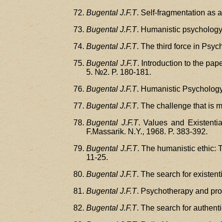
Bugental J.F.T
. Self-fragmentation as 
Bugental J.F.T
. Humanistic psychology
Bugental J.F.T
. The third force in Psy
Bugental J.F.T
. Introduction to the pa
5. №2. P. 180-181.
Bugental J.F.T
. Humanistic Psychology 
Bugental J.F.T
. The challenge that is 
Bugental J.F.T
. Values and Existenti
F.Massarik. N.Y., 1968. P. 383-392.
Bugental J.F.T
. The humanistic ethic: 
11-25.
Bugental J.F.T
. The search for existen
Bugental J.F.T
. Psychotherapy and pro
Bugental J.F.T
. The search for authent