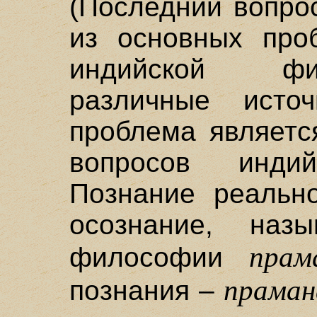
(Последний вопро
из основных про
индийской фи
различные исто
проблема являетс
вопросов индий
Познание реально
осознание, наз
прам
философии
праман
познания –