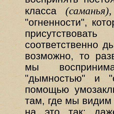
(саманья),
класса
"огненности", ко
присутствоват
соответственно д
возможно, то раз
мы восприним
"дымностью" и "
помощью умозакл
там, где мы видим
на это так: да