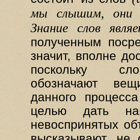
мы слышим, они 
Знание слов являе
полученным посре
значит, вполне д
поскольку сло
обозначают вещ
данного процесса
целью дать н
невоспринятых объ
высказывают, не 