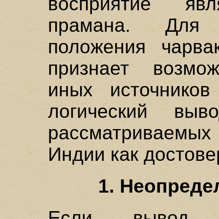
восприятие явл
прамана. Для 
положения чарвак
признает возмож
иных источников 
логический выв
рассматриваемых
Индии как достов
1. Неопреде
Если вывод р