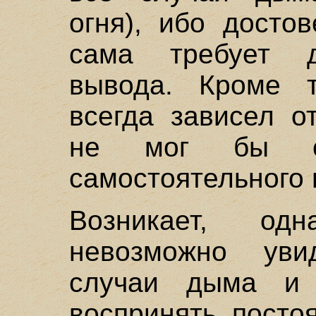
огня), ибо досто
сама требует д
вывода. Кроме 
всегда зависел о
не мог бы сд
самостоятельного 
Возникает, од
невозможно уви
случаи дыма и 
воспринять посто