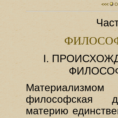
<<<
О
Час
ФИЛОСОФ
I. ПРОИСХОЖ
ФИЛОСО
Материализ
философская д
материю единстве