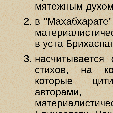
мятежным духом
в "Махабхарате"
материалистиче
в уста Брихаспат
насчитывается
стихов, на к
которые цити
авторами
материалис