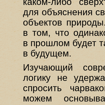
каком-либо сверх
для объяснения с
объектов природы
в том, что одина
в прошлом будет т
в будущем.
Изучающий совр
логику не удерж
спросить чарвак
можем основыв