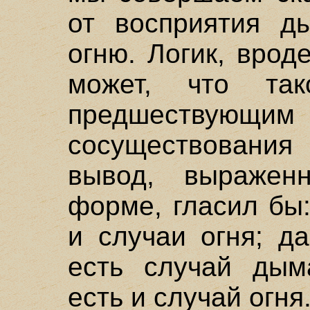
от восприятия д
огню. Логик, врод
может, что так
предшествующим 
сосуществовани
вывод, выраже
форме, гласил бы
и случаи огня; д
есть случай дыма
есть и случай огня