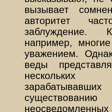
вызывает сомне
авторитет ча
заблуждение. 
например, многие
уважением. Однак
веды представл
нескольких 
зарабатывавши
существов
неосведомленных