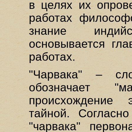
в целях их опров
работах философ
знание индийс
основывается гла
работах.
"Чарвака" – сл
обозначает "ма
происхождение 
тайной. Согласно
"чарвака" перво