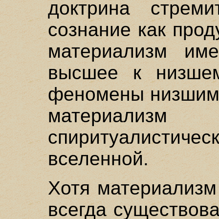
доктрина стрем
сознание как про
материализм име
высшее к низшем
феномены низшим
материализм
спиритуалистич
вселенной.
Хотя материализм
всегда существов