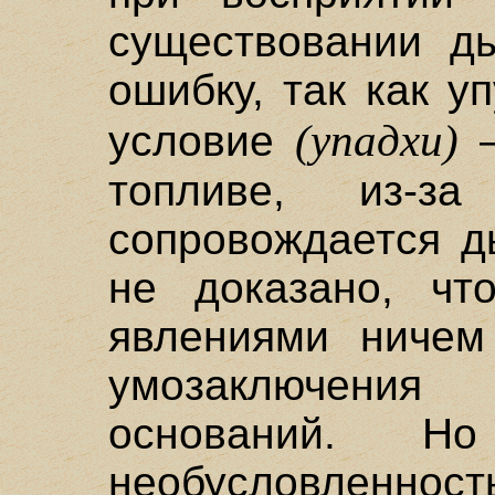
существовании д
ошибку, так как у
(упадхи)
условие
–
топливе, из-з
сопровождается д
не доказано, чт
явлениями ничем
умозаключени
оснований. Н
необусловлен