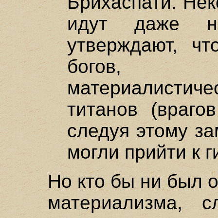
Брихаспати. Нек
идут даже н
утверждают, чт
богов, пр
материалистич
титанов (врагов
следуя этому за
могли прийти к г
Но кто бы ни был 
материализма, с