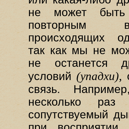
не может быть 
повторным в
происходящих од
так как мы не мо
не останется др
(упадхи),
условий
о
связь. Наприме
несколько раз 
сопутствуемый ды
при восприятии