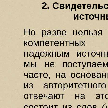
2. Свидетель
источн
Но разве нельзя 
компетентных
надежным источн
мы не поступаем
часто, на основа
из авторитетног
отвечают на это
(
состоит из слов