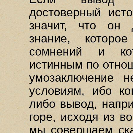
достоверный исто
значит, что он 
знание, которо
сомнений и ко
истинным по отно
умозаключение н
условиям, ибо ко
либо вывод, напр
горе, исходя из в
мы совершаем ска