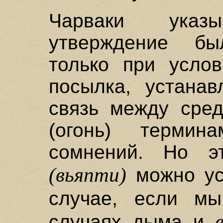
Чарваки указ
утверждение б
только при усло
посылка, устана
связь между сре
(огонь) терми
сомнений. Но э
(вьяпти)
можно ус
случае, если м
случаях дыма и