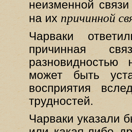
неизменной связи
причинной св
на их
Чарваки ответ
причинная свя
разновидностью 
может быть уста
восприятия всле
трудностей.
Чарваки указали б
или какая-либо д