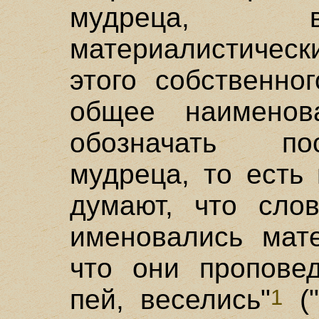
мудреца, в
материалистиче
этого собственно
общее наименов
обозначать по
мудреца, то есть
думают, что слов
именовались мате
что они проповед
пей, веселись"
("
1