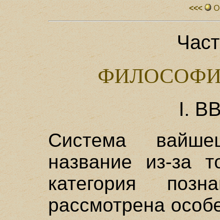
<<<
О
Част
ФИЛОСОФИ
I. 
Система вайше
название из-за т
категория по
рассмотрена особе