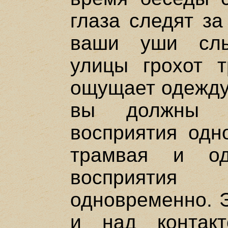
глаза следят за
ваши уши слы
улицы грохот 
ощущает одежду,
вы должны 
восприятия одн
трамвая и о
восприятия
одновременно. Э
и над контак