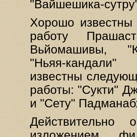
"Вайшешика-сутру"
Хорошо известны 
работу Прашаст
Вьйомашивы, "К
"Ньяя-кандали
известны следующ
работы: "Сукти" 
и "Сету" Падмана
Действительно о
изложением фи