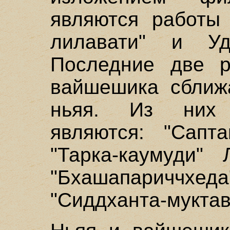
являются работы 
лилавати" и Уд
Последние две 
вайшешика сближ
ньяя. Из них
являются: "Сапта
"Тарка-каумуди"
"Бхашапариччхе
"Сиддханта-мукта