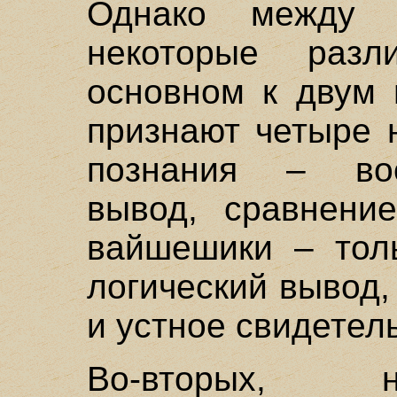
Однако между 
некоторые разл
основном к двум 
признают четыре 
познания – вос
вывод, сравнение
вайшешики – толь
логический вывод,
и устное свидетел
Во-вторых, н