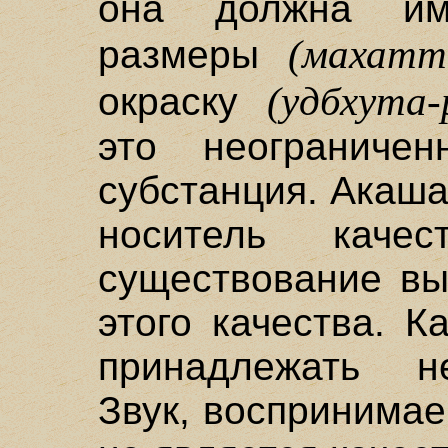
она должна им
(махатт
размеры
(удбхута-
окраску
это неограниче
субстанция. Акаш
носитель каче
существование вы
этого качества. 
принадлежать не
Звук, воспринимае