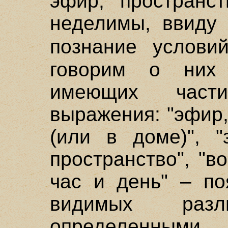
эфир, пространс
неделимы, ввиду
познание услов
говорим о них 
имеющих част
выражения: "эфир
(или в доме)", "
пространство", "во
час и день" – по
видимых разл
определенны