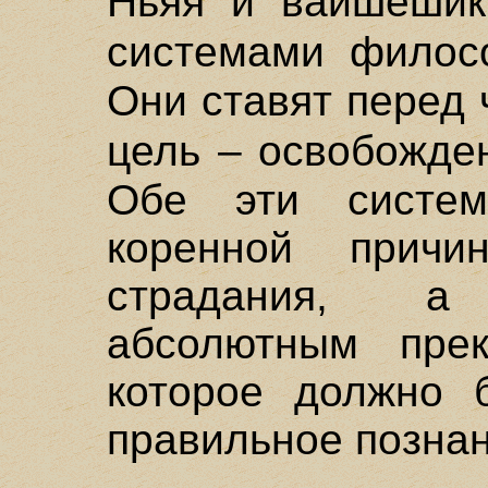
Ньяя и вайшешик
системами фило
Они ставят перед 
цель – освобожде
Обе эти систем
коренной прич
страдания, а
абсолютным прек
которое должно б
правильное познан