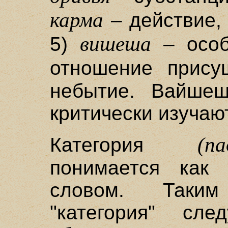
карма
– действие,
вишеша
5)
– особ
отношение прис
небытие. Вайшеш
критически изучают
(па
Категория
понимается как 
словом. Таки
"категория" сле