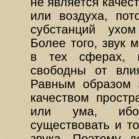
не является качес
или воздуха, пот
субстанций ухом
Более того, звук 
в тех сферах, к
свободны от влия
Равным образом 
качеством простр
или ума, ибо
существовать и то
звука. Поэтому д