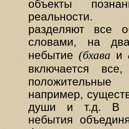
объекты позн
реальности. Ф
разделяют все о
словами, на дв
(бхава
небытие
и
включается все
положительные
например, сущест
души и т.д. В 
небытия объединя