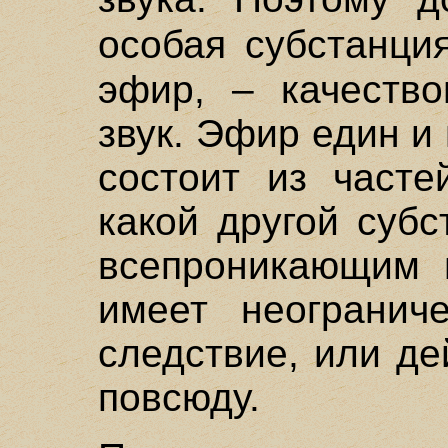
особая субстанци
эфир, – качество
звук. Эфир един и 
состоит из часте
какой другой суб
всепроникающим 
имеет неогранич
следствие, или д
повсюду.