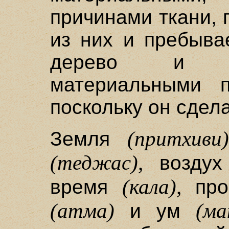
причинами ткани, 
из них и пребыва
дерево и г
материальными п
поскольку он сдела
(притхиви)
Земля
(теджас),
возду
(кала),
время
про
(атма)
(ма
и ум