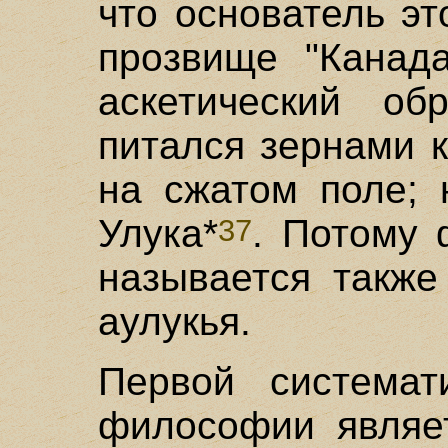
что основатель э
прозвище "Канада
аскетический о
питался зернами 
на сжатом поле; 
Улука*
. Потому
37
называется также
аулукья.
Первой системат
философии являет