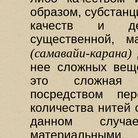
образом, субстанц
качеств и де
существенной, м
(самавайи-карана)
нее сложных веще
это сложная 
посредством пер
количества нитей 
данном случа
материальными,