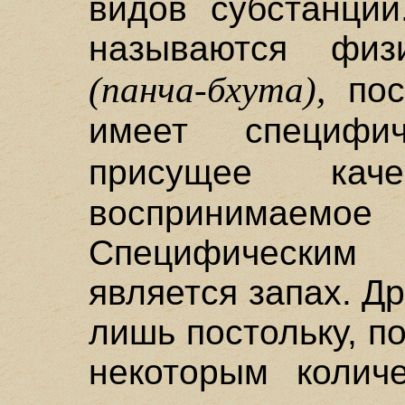
видов субстанций
называются физ
(панча-бхута),
пос
имеет специфи
присущее ка
воспринимаемое
Специфически
является запах. Д
лишь постольку, п
некоторым колич