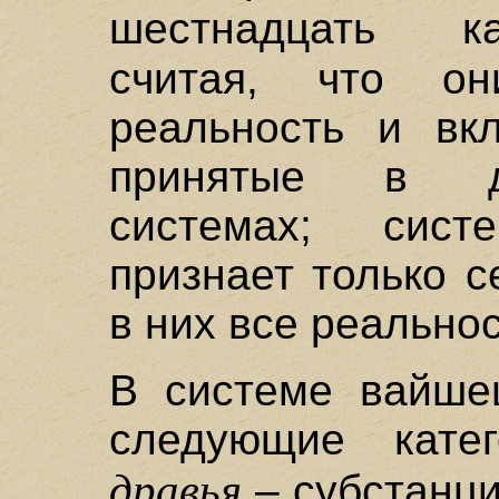
шестнадцать 
считая, что о
реальность и вкл
принятые в д
системах; сис
признает только с
в них все реальнос
В системе вайше
следующие катег
дравья
– субстанци