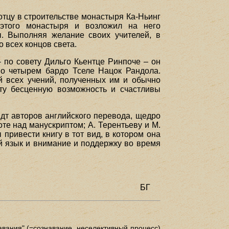
 отцу в строительстве монастыря Ка-Ньинг
этого монастыря и возложил на него
. Выполняя желание своих учителей, в
 всех концов света.
– по совету Дильго Кьентце Ринпоче – он
по четырем бардо Тселе Нацок Рандола.
й всех учений, полученных им и обычно
ту бесценную возможность и счастливы
идт авторов английского перевода, щедро
те над манускриптом; А. Терентьеву и М.
привести книгу в тот вид, в котором она
ий язык и внимание и поддержку во время
БГ
вания" (=сознавание, неселективный процесс)