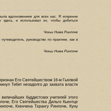
была вдохновением для всех нас. Я искренне
 здесь, и использовал их, чтобы добиться
Чокьи Нима Ринпоче
 путеводитель, руководство по практике, как в
Чокьи Нима Ринпоче
 признан Его Святейшеством 16-м Гьялвой
инул Тибет незадолго до захвата власти
 величайших буддистских учителей этого
поче, Его Святейшества Дильго Кьентце
инпоче, Кхенчена Тхрангу Ринпоче, Куну