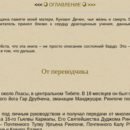
<<<
ОГЛАВЛЕHИЕ
>>>
щена памяти моей матери, Кунзанг Дечен, чья жизнь и смерть 
итатель принял близко к сердцу драгоценные учения, данные
йста, что эта книга – не просто описание состояний бардо. Это –
 в том, что дальше.
От переводчика
, около Лхасы, в центральном Тибете. В 18 месяцев он был
ого йога Гар Друбчена, эманации Манджушри. Ринпоче пок
я под личным руководством и получал передачи от многих
ва 16-го Гьялвы Кармапы, Его Святейшества Дуджома Рин
 – Почтенного Тулку Ургьена Ринпоче, Почтенного Калу Р
че и Кхенпо Дазера.