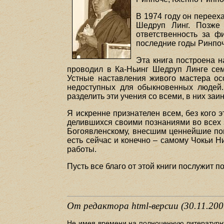
В 1974 году он переех
Шедруп Линг. Позже
ответственность за ф
последние годы Ринпоч
Эта книга построена н
проводил в Ка-Ньинг Шедруп Линге сем
Устные наставления живого мастера ос
недоступных для обыкновенных людей.
разделить эти учения со всеми, в них за
Я искренне признателен всем, без кого 
делившихся своими познаниями во всех з
Богоявленскому, внесшим ценнейшие попр
есть сейчас и конечно – самому Чокьи Н
работы.
Пусть все благо от этой книги послужит п
От редактора html-версии (30.11.200
Hе имея времени на полноценную литературну