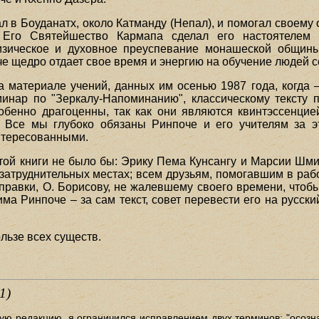
ал в Боуданатх, около Катманду (Непал), и помогал своему
 Его Святейшество Кармапа сделал его настоятелем 
изическое и духовное преуспевание монашеской общины
е щедро отдает свое время и энергию на обучение людей со
а материале учений, данных им осенью 1987 года, когда 
инар по "Зеркалу-Напоминанию", классическому тексту 
обенно драгоценны, так как они являются квинтэссенцие
 Все мы глубоко обязаны Ринпоче и его учителям за э
интересованными.
этой книги не было бы: Эрику Пема Кунсангу и Марсии Шм
атруднительных местах; всем друзьям, помогавшим в рабо
авки, О. Борисову, не жалевшему своего времени, чтобы 
има Ринпоче – за сам текст, совет перевести его на русск
ользе всех существ.
1)
ю редакцию, я ограничился исправлением двух терминов: "осозна