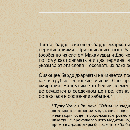
Третье бардо, сияющее бардо дхарматы,
переживаниями. При описании этого ба
(особенно из систем Махамудры и Дзогче
по тому, как понимать эти два термина,
указывают эти слова – осознать их важн
Сияющее бардо дхарматы начинается посл
как и грубые, и тонкие мысли. Оно пр
умирания. Напомним, что белый элемент
встречаются в сердечном центре, созна
оставаться в состоянии забытья.*
* Тулку Ургьен Ринпоче: "Обычные люди
остаться в состоянии медитации после
медитации будет продолжаться ровно с
никогда не практиковавшего медитацию,
прямо в адские миры без какого-либо ба