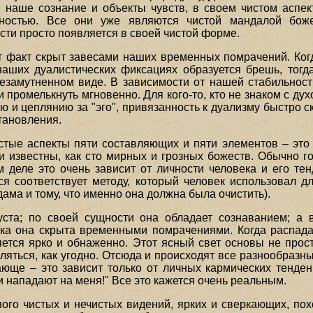
, наше сознание и объекты чувств, в своем чистом асп
ностью. Все они уже являются чистой мандалой боже
ти просто появляется в своей чистой форме.
т факт скрыт завесами наших временных помрачений. Ког
наших дуалистических фиксациях образуется брешь, тог
амутненном виде. В зависимости от нашей стабильности 
 промелькнуть мгновенно. Для кого-то, кто не знаком с ду
ю и цеплянию за "эго", привязанность к дуализму быстро с
тановления.
тые аспекты пяти составляющих и пяти элементов – это 
ни известны, как сто мирных и грозных божеств. Обычно г
 деле это очень зависит от личности человека и его тенд
я соответствует методу, который человек использовал д
дама и тому, что именно она должна была очистить).
ста; по своей сущности она обладает сознаванием; а 
ка она скрыта временными помрачениями. Когда распада
тся ярко и обнаженно. Этот ясный свет основы не просто 
вляться, как угодно. Отсюда и происходят все разнообраз
юще – это зависит только от личных кармических тенден
и нападают на меня!" Все это кажется очень реальным.
ого чистых и нечистых видений, ярких и сверкающих, пох