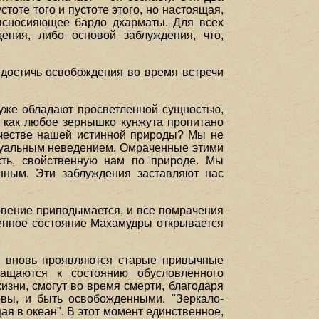
тоте того и пустоте этого, но настоящая,
 ясносияющее бардо дхарматы. Для всех
ения, либо основой заблуждения, что,
 достичь освобождения во время встречи
 уже обладают просветленной сущностью,
же как любое зернышко кунжута пропитано
качестве нашей истинной природы? Мы не
туальным неведением. Омраченные этими
сть, свойственную нам по природе. Мы
нным. Эти заблуждения заставляют нас
новение приподымается, и все помрачения
твенное состояние Махамудры открывается
их вновь проявляются старые привычные
ащаются к состоянию обусловленного
зни, смогут во время смерти, благодаря
новы, и быть освобожденными. "Зеркало-
ая в океан". В этот момент единственное,