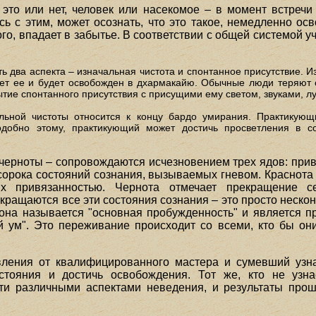
 это или нет, человек или насекомое – в момент встречи
сь с этим, может осознать, что это такое, немедленно осв
ого, впадает в забытье. В соответствии с общей системой у
ть два аспекта – изначальная чистота и спонтанное присутствие. 
ет ее и будет освобожден в дхармакайю. Обычные люди теряют с
тие спонтанного присутствия с присущими ему светом, звуками, л
льной чистоты относится к концу бардо умирания. Практикующ
одобно этому, практикующий может достичь просветления в с
черноты – сопровождаются исчезновением трех ядов: прив
орока состояний сознания, вызываемых гневом. Краснота
ых привязанностью. Чернота отмечает прекращение с
рекращаются все эти состояния сознания – это просто нес
она называется "основная пробужденность" и является 
ум". Это переживание происходит со всеми, кто бы они
вления от квалифицированного мастера и сумевший узна
стояния и достичь освобождения. Тот же, кто не узнае
ти различными аспектами неведения, и результаты про