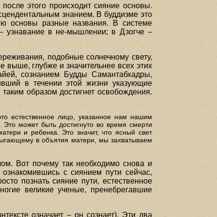
 после этого происходит сияние основы.
сцендентальным знанием. В буддизме это
нию основы разные названия. В системе
– узнавание в не-мышлении; в Дзогче –
ереживания, подобные солнечному свету,
е выше, глубже и значительнее всех этих
айей, сознанием Будды Самантабхадры,
чивший в течении этой жизни указующие
 таким образом достигнет освобождения.
это естественное лицо, указанное нам нашим
. Это может быть достигнуто во время смерти
тери и ребенка. Это значит, что ясный свет
прыгающему в объятия матери, мы захватываем
ом. Вот почему так необходимо снова и
 ознакомившись с сиянием пути сейчас,
осто познать сияние пути, естественное
ногие великие ученые, пренебрегавшие
нтексте означает – он сознает). Эти два