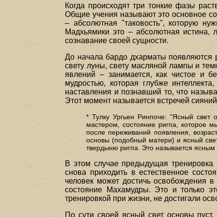
Когда происходят три тонкие фазы раст
Общие учения называют это основное со
– абсолютная "таковость", которую ну
Мадхьямики это – абсолютная истина, 
сознавание своей сущности.
До начала бардо дхарматы появляются р
свету луны, свету масляной лампы и тем
явлений – занимается, как чистое и 
мудростью, которая глубже интеллекта
наставления и познавший то, что назыв
Этот момент называется встречей сияний
* Тулку Ургьен Ринпоче: "Ясный свет 
мастером, состояние ригпа, которое м
после переживаний появления, возраст
основы (подобный матери) и ясный све
твердыню ригпа. Это называется ясным 
В этом случае предыдущая тренировка 
снова приходить в естественное состо
человек может достичь освобождения в 
состояние Махамудры. Это и только э
тренировкой при жизни, не достигали ос
По сути своей ясный свет основы пуст, 