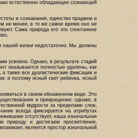
днако естественно обладающее сознающей
устоты и сознавания, единство праджни и
ем не менее, в то же самое время оно не
твуют. Сама природа его это спонтанное
тво,
ии нашей жизни недостаточно. Мы должны
ми усвоено. Однако, в результате стадий
ент оказываются полностью удалены, как
, а также все дуалистические фиксации и
ри; и поэтому ясный свет ребенка, ясный
проявиться в своем обнаженном виде. Это
существования и прекращения; однако, в
тественной мудрости за пределами слов,
нание всегда фиксируется на атрибутах
реживание отсутствует, наша изначальная
ю природу и достигаем просветления,
возникает, является простор изначальной