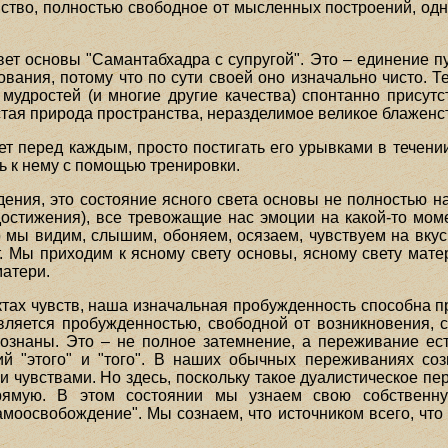
ранство, полностью свободное от мысленных построений, о
ет основы "Самантабхадра с супругой". Это – единение п
вания, потому что по сути своей оно изначально чисто. Т
 мудростей (и многие другие качества) спонтанно присутс
стая природа пространства, неразделимое великое блаженс
ает перед каждым, просто постигать его урывками в течен
ь к нему с помощью тренировки.
ения, это состояние ясного света основы не полностью на
достижения), все тревожащие нас эмоции на какой-то мом
то мы видим, слышим, обоняем, осязаем, чувствуем на вкус
. Мы приходим к ясному свету основы, ясному свету мате
матери.
ктах чувств, наша изначальная пробужденность способна 
ляется пробужденностью, свободной от возникновения, 
ознаны. Это – не полное затемнение, а переживание ес
ий "этого" и "того". В наших обычных переживаниях соз
чувствами. Но здесь, поскольку такое дуалистическое пе
ямую. В этом состоянии мы узнаем свою собственну
оосвобождение". Мы сознаем, что источником всего, что 