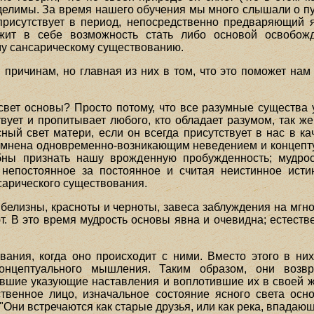
делимы. За время нашего обучения мы много слышали о пус
присутствует в период, непосредственно предваряющий
ит в себе возможность стать либо основой освобожд
му сансарическому существованию.
 причинам, но главная из них в том, что это поможет нам
вет основы? Просто потому, что все разумные существа
твует и пропитывает любого, кто обладает разумом, так 
ный свет матери, если он всегда присутствует в нас в 
атемнена одновременно-возникающим неведением и концеп
ны признать нашу врожденную пробужденность; мудро
 непостоянное за постоянное и считая неистинное исти
сарического существования.
 белизны, красноты и черноты, завеса заблуждения на мг
ют. В это время мудрость основы явна и очевидна; естес
ания, когда оно происходит с ними. Вместо этого в н
онцептуального мышления. Таким образом, они возвр
ившие указующие наставления и воплотившие их в своей жи
ственное лицо, изначальное состояние ясного света ос
Они встречаются как старые друзья, или как река, впадающ