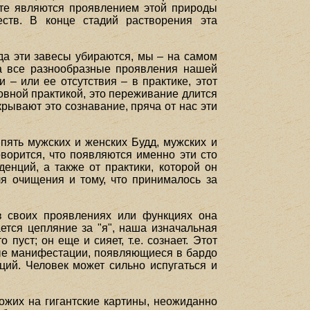
екте являются проявлением этой природы
ств. В конце стадий растворения эта
да эти завесы убираются, мы – на самом
да все разнообразные проявления нашей
– или ее отсутствия – в практике, этот
ховной практикой, это переживание длится
крывают это сознавание, пряча от нас эти
пять мужских и женских Будд, мужских и
оворится, что появляются именно эти сто
енций, а также от практики, которой он
ля очищения и тому, что принималось за
в своих проявлениях или функциях она
ется цепляние за "я", наша изначальная
пуст; он еще и сияет, т.е. сознает. Этот
ные манифестации, появляющиеся в бардо
ций. Человек может сильно испугаться и
ожих на гигантские картины, неожиданно