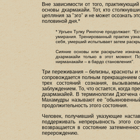
Вне зависимости от того, практикующий
основы дхармакайи. Тот, кто столкнувши
цепляния за "эго" и не может осознать эт
половиной дня.*
* Ургьен Тулку Ринпоче продолжает: "Ес
умирания. Тренированный практик узна
себя, умерший испытывает затем раскры
Сияние основы или раскрытие изнача
дхармакайи только в этот момент. П
нирманакайи – в бардо становления".
Три переживания – белизны, красноты и 
сопровождается полным прекращением с
трех состояний сознания, вызываем
заблуждением. То, что остается, когда п
дхармакайей. В терминологии Дзогчена 
Махамудры называют ее "обыкновенный 
продолжительность этого состояния.
Человек, получивший указующие наста
поддерживать непрерывность этого со
возвращается в состояние затемненнос
перерождению.