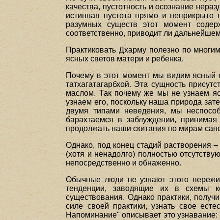
качества, пустотность и осознание нераз
истинная пустота прямо и неприкрыто 
разумных существ этот момент содерж
соответственно, приводит ли дальнейше
Практиковать Дхарму полезно по многим
ясных светов матери и ребенка.
Почему в этот момент мы видим ясный с
татхагатагарбхой. Эта сущность присутс
маслом. Так почему же мы не узнаем яс
узнаем его, поскольку наша природа з
двумя типами неведения, мы неспособ
барахтаемся в заблуждении, принимая
продолжать наши скитания по мирам сан
Однако, под конец стадий растворения –
(хотя и ненадолго) полностью отсутству
непосредственно и обнаженно.
Обычные люди не узнают этого пережив
тенденции, заводящие их в схемы к
существования. Однако практики, получ
силе своей практики, узнать свое есте
Напоминание" описывает это узнавание: "