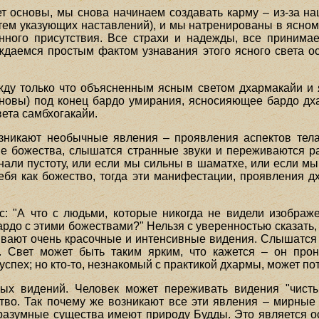
ет основы, мы снова начинаем создавать карму – из-за н
утем указующих наставлений), и мы натренированы в ясно
нного присутствия. Все страхи и надежды, все принимае
ждаемся простым фактом узнавания этого ясного света о
жду только что объясненным ясным светом дхармакайи и
сновы) под конец бардо умирания, ясносияющее бардо д
ета самбхогакайи.
зникают необычные явления – проявления аспектов тела
е божества, слышатся странные звуки и переживаются р
знали пустоту, или если мы сильны в шаматхе, или если м
бя как божество, тогда эти манифестации, проявления д
с: "А что с людьми, которые никогда не видели изображ
ардо с этими божествами?" Нельзя с уверенностью сказат
ывают очень красочные и интенсивные видения. Слышатся 
 Свет может быть таким ярким, что кажется – он прон
успех; но кто-то, незнакомый с практикой дхармы, может по
ых видений. Человек может переживать видения "чисты
тво. Так почему же возникают все эти явления – мирные и
 разумные существа имеют природу Будды. Это является ос