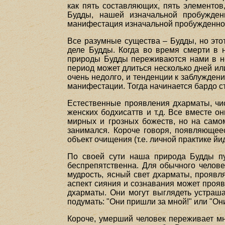
как пять составляющих, пять элементов
Будды, нашей изначальной пробужден
манифестация изначальной пробужденнос
Все разумные существа – Будды, но это
деле Будды. Когда во время смерти в 
природы Будды переживаются нами в нез
период может длиться несколько дней или
очень недолго, и тенденции к заблуждени
манифестации. Тогда начинается бардо с
Естественные проявления дхарматы, чис
женских бодхисаттв и т.д. Все вместе о
мирных и грозных божеств, но на самом
занимался. Короче говоря, появляющеес
объект очищения (т.е. личной практике йи
По своей сути наша природа Будды пу
беспрепятственна. Для обычного челове
мудрость, ясный свет дхарматы, проявляе
аспект сияния и сознавания может проя
дхарматы. Они могут выглядеть устраша
подумать: "Они пришли за мной!" или "Он
Короче, умерший человек переживает мн