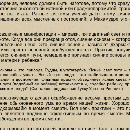
ворения, человек должен быть наготове, потому что сразу
стояние абсолютной истиной или праджняпарамитой, тран
жно постигать. Разные системы учений дают этому сия
лишенная всех мысленных построений; в Махамудре это 
азличные манифестации – миражи, пятицветный свет и п
ноте. Когда все они прекращаются, сияние основы – которо
безоблачное небо. Это сияние основы называют дхармак
, или просто основной пробужденностью. Практик, полу
ается сиянием пути, немедленно признает сияние основы и
 матери и ребенка.*
основы – это природа Будды, шугатагарбха. Ясный свет пути – 
ы способны узнать. Ясный свет плода – это стабильность в ригпа
ания и достижения. Опытный практик объединяет ясные света ма
т пути (подобный ее ребенку) встречаются и, подобно ребенку, 
светом плода". (См. также предисловие Тулку Ургьена Ринпоче).
практикующего делает освобождение весьма простым дел
яние обыкновенного ума во время нашей жизни. Хорошо
дхармакайю в момент смерти. Вся цель практики – это пр
то является подлинно эффективным во время смерти. М
вобождения во время смерти.
но говорят, что по своей природе он сияет (что в этом ко