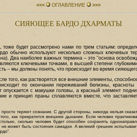
<<<
ОГЛАВЛЕHИЕ
>>>
СИЯЮЩЕЕ БАРДО ДХАРМАТЫ
 тоже будет рассмотрено нами по трем статьям: определ
рдо обычно используют несколько сложных ключевых те
на). Два наиболее важных термина – это "основа освобож
 являются ключевыми точками, в высшей степени глубоким
ость – мы должны понять, что происходит во время сияющег
е того, как растворятся все внешние элементы, способнос
оисходит по окончании переживаний белизны, красноты
 опускается с макушки головы, а красный элемент подним
ние и принцип праны сплавляются вместе, что заставляе
 просто теряют сознание. С другой стороны, никогда нельзя сказа
 того, как прекратится внешнее дыхание. Если человек практиков
только, сколько человек будет способен сохранять однонаправл
 не может быть состояния самадхи. А великий грешник испытывает 
рдо".