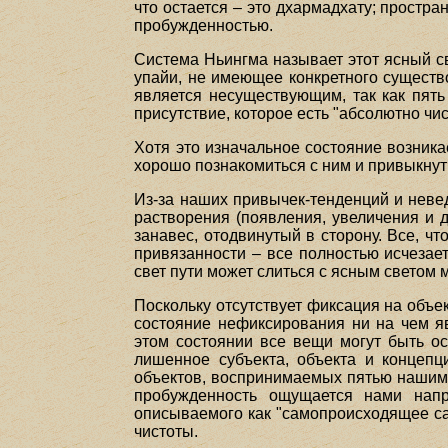
что остается – это дхармадхату; прост
пробужденностью.
Система Ньингма называет этот ясный св
упайи, не имеющее конкретного существо
является несуществующим, так как пять
присутствие, которое есть "абсолютно чи
Хотя это изначальное состояние возник
хорошо познакомиться с ним и привыкнут
Из-за наших привычек-тенденций и невед
растворения (появления, увеличения и 
занавес, отодвинутый в сторону. Все, ч
привязанности – все полностью исчезает
свет пути может слиться с ясным светом 
Поскольку отсутствует фиксация на объе
состояние нефиксирования ни на чем яв
этом состоянии все вещи могут быть ос
лишенное субъекта, объекта и концепц
объектов, воспринимаемых пятью нашими 
пробужденность ощущается нами напр
описываемого как "самопроисходящее сам
чистоты.