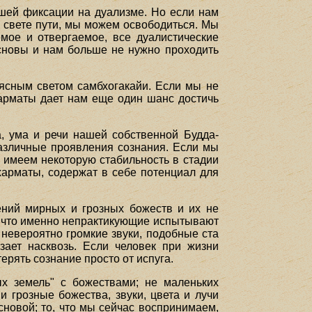
ашей фиксации на дуализме. Но если нам
м свете пути, мы можем освободиться. Мы
мое и отвергаемое, все дуалистические
сновы и нам больше не нужно проходить
 ясным светом самбхогакайи. Если мы не
харматы дает нам еще один шанс достичь
, ума и речи нашей собственной Будда-
азличные проявления сознания. Если мы
ы имеем некоторую стабильность в стадии
харматы, содержат в себе потенциал для
ений мирных и грозных божеств и их не
ь, что именно непрактикующие испытывают
невероятно громкие звуки, подобные ста
зает насквозь. Если человек при жизни
терять сознание просто от испуга.
х земель" с божествами; не маленьких
 грозные божества, звуки, цвета и лучи
новой; то, что мы сейчас воспринимаем,