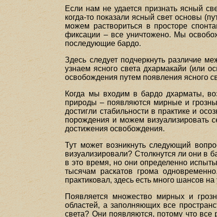
Если нам не удается признать ясный св
когда-то показали ясный свет основы (п
можем раствориться в просторе спонта
фиксации – все уничтожено. Мы освобо
последующие бардо.
Здесь следует подчеркнуть различие ме
узнаем ясного света дхармакайи (или о
освобождения путем появления ясного св
Когда мы входим в бардо дхарматы, во
природы – появляются мирные и грозны
достигли стабильности в практике и осо
порождения и можем визуализировать се
достижения освобождения.
Тут может возникнуть следующий вопро
визуализировали? Столкнутся ли они в б
в это время, но они определенно испыт
тысячам раскатов грома одновременно.
практиковал, здесь есть много шансов на 
Появляется множество мирных и грозн
областей, а заполняющих все пространс
света? Они появляются, потому что все