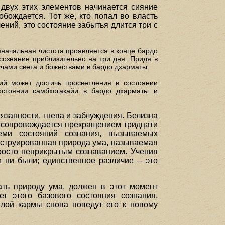
 двух этих элементов начинается сияние
обождается. Тот же, кто попал во власть
чений, это состояние забытья длится три с
Изначальная чистота проявляется в конце бардо
ознание приблизительно на три дня. Придя в
учами света и божествами в бардо дхарматы.
ий может достичь просветления в состоянии
остоянии самбхогакайи в бардо дхарматы и
язанности, гнева и заблуждения. Белизна
 сопровождается прекращением тридцати
еми состояний сознания, вызываемых
конструированная природа ума, называемая
просто неприкрытым сознаванием. Учения
 ни были; единственное различие – это
ть природу ума, должен в этот момент
т этого базового состояния сознания,
шлой кармы снова поведут его к новому