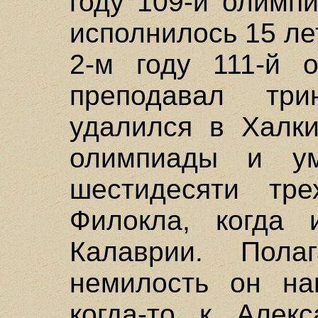
году 109-й олимп
исполнилось 15 ле
2-м году 111-й 
преподавал три
удалился в Халки
олимпиады и у
шестидесяти тре
Филокла, когда
Калаврии. Пола
немилость он на
когда-то к Алек