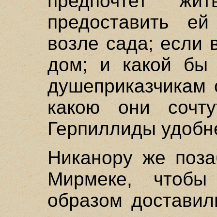
предпочтет ж
предоставить ей
возле сада; если 
дом; и какой бы
душеприказчикам 
какою они сочт
Герпиллиды удобн
Никанору же поза
Мирмеке, чтобы
образом доставил