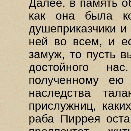
Далее, в память о
как она была к
душеприказчики и
ней во всем, и е
замуж, то пусть в
достойного на
полученному ею
наследства тал
прислужниц, каки
раба Пиррея оста