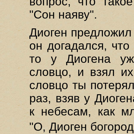
вопрос, что тако
"Сон наяву".
Диоген предложил
он догадался, что
то у Диогена уж
словцо, и взял их
словцо ты потерял
раз, взяв у Диоге
к небесам, как м
"О, Диоген богоро