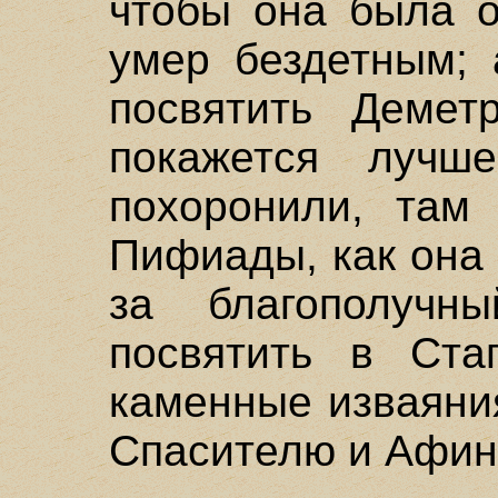
чтобы она была о
умер бездетным; 
посвятить Деме
покажется луч
похоронили, там
Пифиады, как она
за благополучн
посвятить в Ста
каменные изваяни
Спасителю и Афин