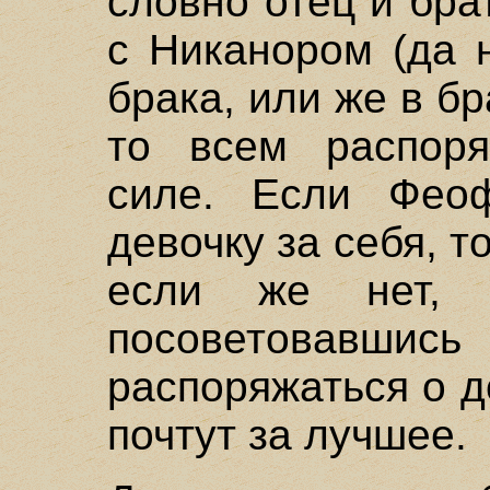
словно отец и бра
с Никанором (да н
брака, или же в б
то всем распоря
силе. Если Феоф
девочку за себя, т
если же нет, т
посоветовавш
распоряжаться о д
почтут за лучшее.