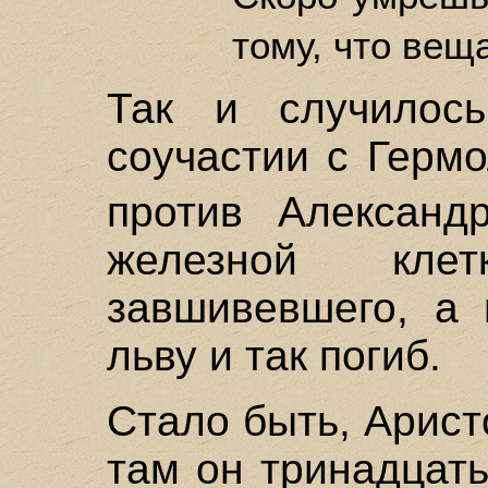
тому, что ве
Так и случилось
соучастии с Герм
против Алексан
железной кле
завшивевшего, а
льву и так погиб.
Стало быть, Арист
там он тринадцать