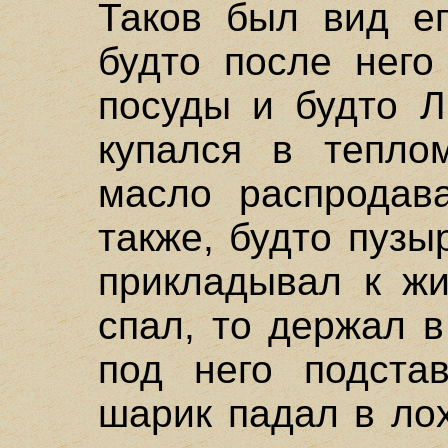
Таков был вид ег
будто после него
посуды и будто Л
купался в тепло
масло распродава
также, будто пуз
прикладывал к жи
спал, то держал 
под него подста
шарик падал в ло