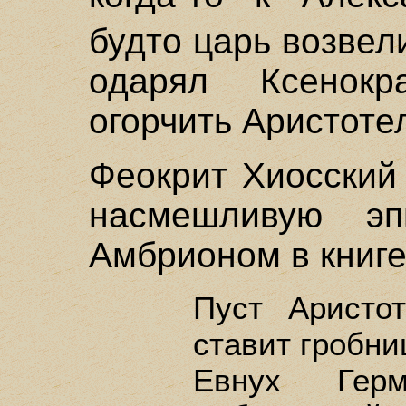
будто царь возве
одарял Ксенокр
огорчить Аристоте
Феокрит Хиосский
насмешливую эп
Амбрионом в книге
Пуст Аристо
ставит гробни
Евнух Гер