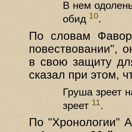
В нем одолен
10
обид
.
По словам Фавор
повествовании", 
в свою защиту дл
сказал при этом, 
Груша зреет н
11
зреет
.
По "Хронологии" 