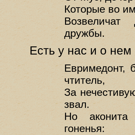
Которые во и
Возвеличат
дружбы.
Есть у нас и о нем 
Евримедонт, 
чтитель,
За нечестивую
звал.
Но аконита 
гоненья: