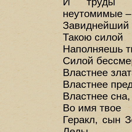
И труды 
неутомимые –
Завиднейший 
Такою силой
Наполняешь т
Силой бессме
Властнее злат
Властнее пред
Властнее сна,
Во имя твое
Геракл, сын З
Леды