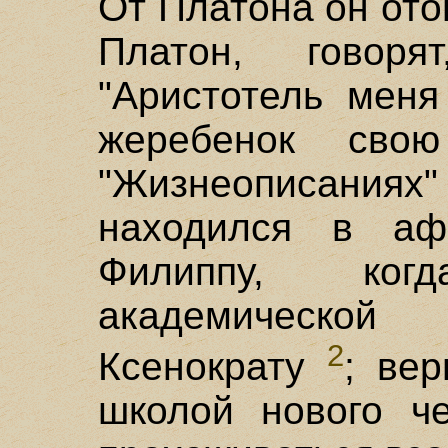
От Платона он ото
Платон, говор
"Аристотель меня
жеребенок сво
"Жизнеописаниях" 
находился в аф
Филиппу, ког
академическо
2
Ксенократу
; ве
школой нового че