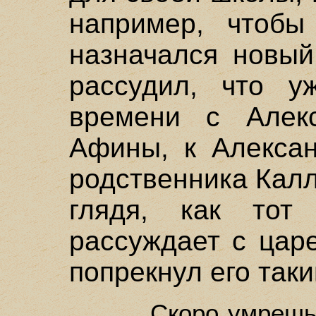
например, чтобы
назначался новый
рассудил, что у
времени с Алек
Афины, к Алексан
родственника Кал
глядя, как то
рассуждает с цар
попрекнул его так
Скоро умрешь 