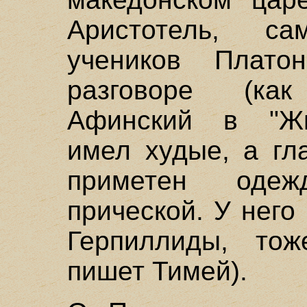
Аристотель, с
учеников Плат
разговоре (ка
Афинский в "Жиз
имел худые, а гл
приметен оде
прической. У нег
Герпиллиды, то
пишет Тимей).