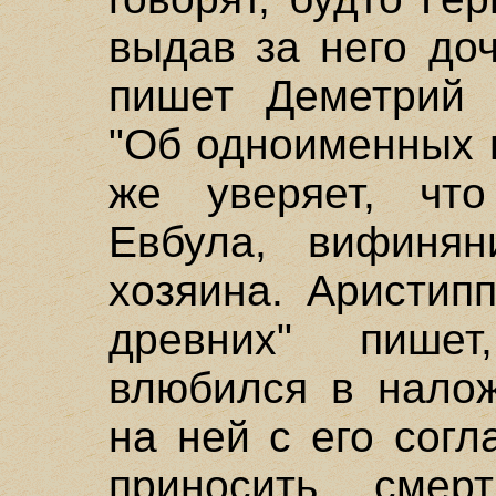
выдав за него до
пишет Деметрий 
"Об одноименных п
же уверяет, чт
Евбула, вифинян
хозяина. Аристип
древних" пишет
влюбился в налож
на ней с его согл
приносить смер