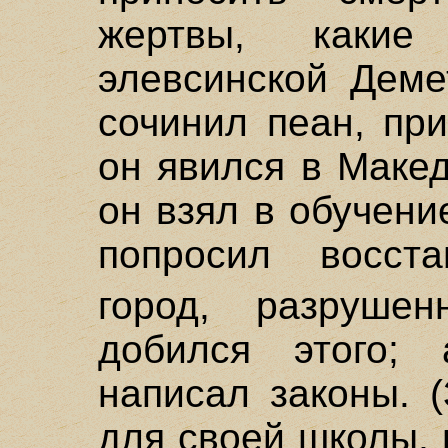
жертвы, какие
элевсинской Деме
сочинил пеан, пр
он явился в Маке
он взял в обучени
попросил восст
город, разруш
добился этого;
написал законы. 
для своей школы, 