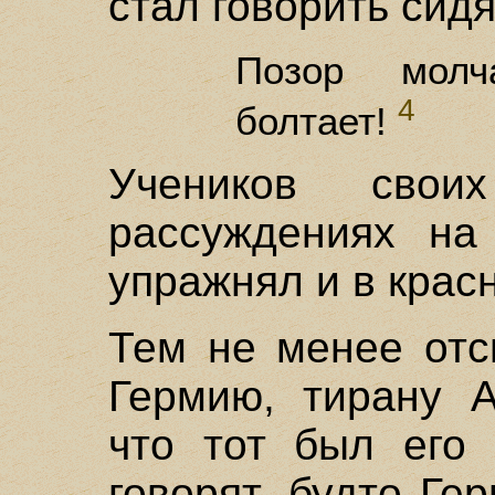
стал говорить сидя
Позор молч
4
болтает!
Учеников сво
рассуждениях на
упражнял и в крас
Тем не менее отс
Гермию, тирану А
что тот был его 
говорят, будто Ге