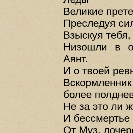
Великие прете
Преследуя си
Взыскуя тебя,
Низошли в о
Аянт.
И о твоей рев
Вскормленн
более полдне
Не за это ли ж
И бессмертье
От Муз, доче