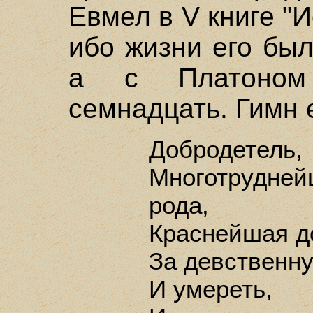
Евмел в V книге "И
ибо жизни его был
а с Платоном
семнадцать. Гимн е
Добродетель,
Многотрудн
рода,
Краснейшая д
За девственну
И умереть,