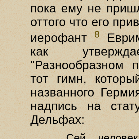
пока ему не приш
оттого что его при
8
иерофант
Еврим
как утверж
"Разнообразном п
тот гимн, которы
названного Герми
надпись на стат
Дельфах:
Сей челове