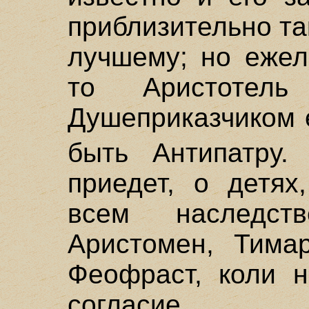
приблизительно так
лучшему; но ежел
то Аристотель
Душеприказчиком 
быть Антипатру
приедет, о детях
всем наследст
Аристомен, Тимар
Феофраст, коли н
согласие.