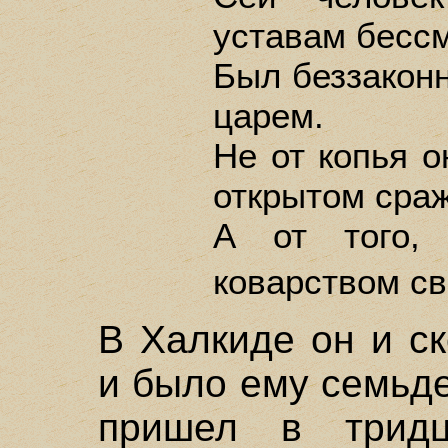
уставам бесс
Был беззаконн
царем.
Не от копья о
открытом сра
А от того, 
коварством с
В Халкиде он и ск
и было ему семьде
пришел в тридц