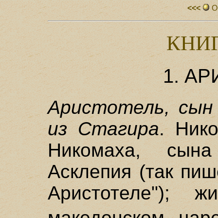
<<<
О
КНИ
1. А
Аристотель, сын
из Стагира
. Ник
Никомаха, сын
Асклепия (так пиш
Аристотеле"); 
македонском цар