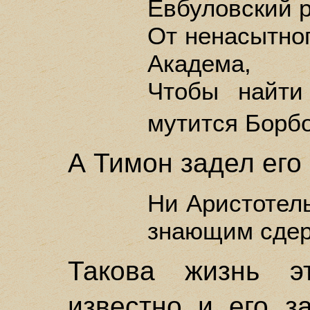
Евбуловский р
От ненасытног
Академа,
Чтобы найти
мутится Борб
А Тимон задел его 
Ни Аристотель
знающим сдер
Такова жизнь э
известно и его 