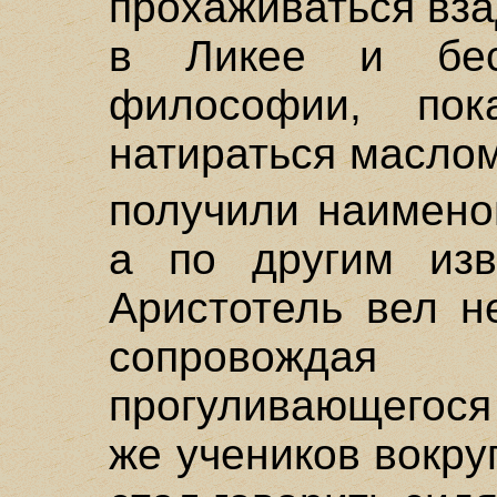
прохаживаться вза
в Ликее и бе
философии, по
натираться маслом
получили наимено
а по другим изв
Аристотель вел н
сопровожда
прогуливающегося
же учеников вокру