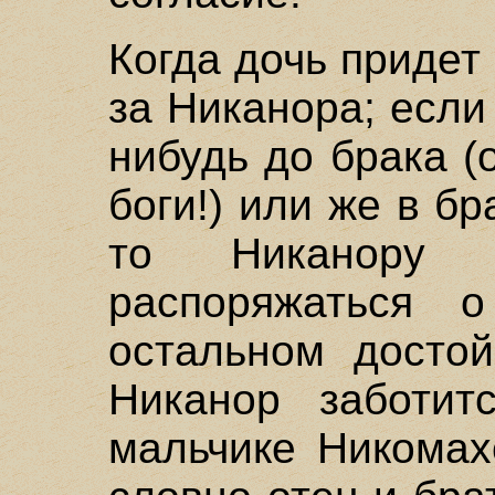
Когда дочь придет 
за Никанора; если
нибудь до брака (
боги!) или же в б
то Никанору 
распоряжаться
остальном достой
Никанор заботи
мальчике Никомахе