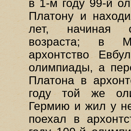
в 1-м году 99-й о
Платону и находи
лет, начиная с
возраста; в 
архонтство Евбу
олимпиады, а пер
Платона в архонт
году той же ол
Гермию и жил у не
поехал в архонтс