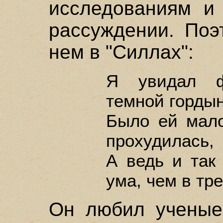
исследованиям и 
рассуждении. Поэ
нем в "Силлах":
Я увидал ф
темной гордын
Было ей мало
прохудилась,
А ведь и так
ума, чем в тр
Он любил ученые