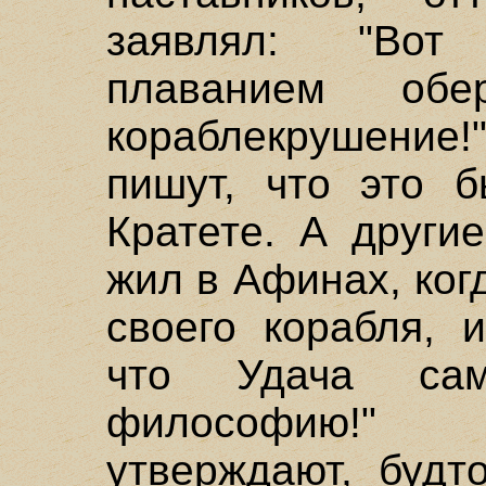
заявлял: "Вот
плаванием об
кораблекрушение!
пишут, что это 
Кратете. А други
жил в Афинах, ко
своего корабля, 
что Удача са
философию!" 
утверждают, будт