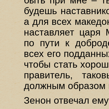
быть при мне – т
будешь наставник
а для всех македо
наставляет царя 
по пути к доброд
всех его подданных
чтобы стать хоро
правитель, тако
должным образом 
Зенон отвечал ему