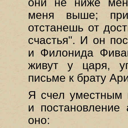
они не ниже мен
меня выше; пр
отстанешь от дос
счастья". И он по
и Филонида Фиван
живут у царя, у
письме к брату Ари
Я счел уместным 
и постановление 
оно: