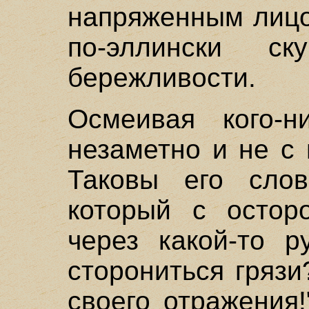
напряженным лицо
по-эллински с
бережливости.
Осмеивая кого-н
незаметно и не с 
Таковы его сло
который с остор
через какой-то р
сторониться грязи
своего отражения