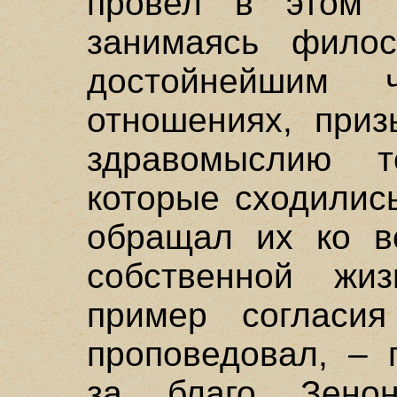
провел в этом 
занимаясь филос
достойнейшим 
отношениях, приз
здравомыслию 
которые сходилис
обращал их ко в
собственной жи
пример согласия
проповедовал, – 
за благо Зенон