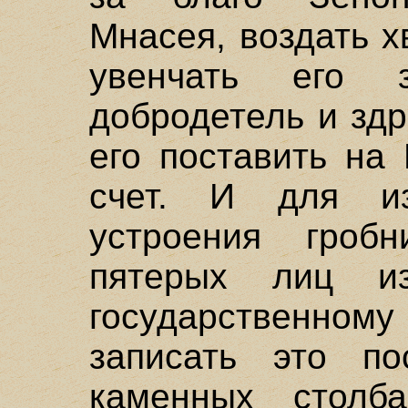
Мнасея, воздать 
увенчать его 
добродетель и зд
его поставить на
счет. И для из
устроения гроб
пятерых лиц и
государственном
записать это по
каменных столб