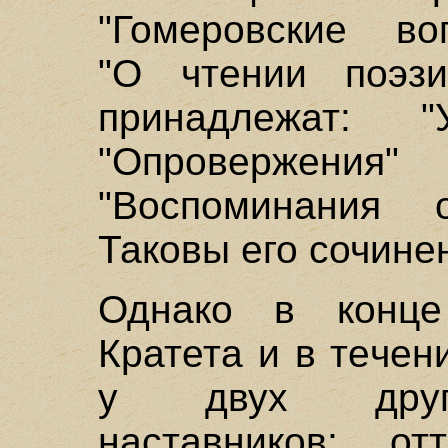
"Гомеровские в
"О чтении поэзи
принадлежат: "У
"Опровержен
"Воспоминания о
Таковы его сочине
Однако в конце
Кратета и в течен
у двух други
наставников; от