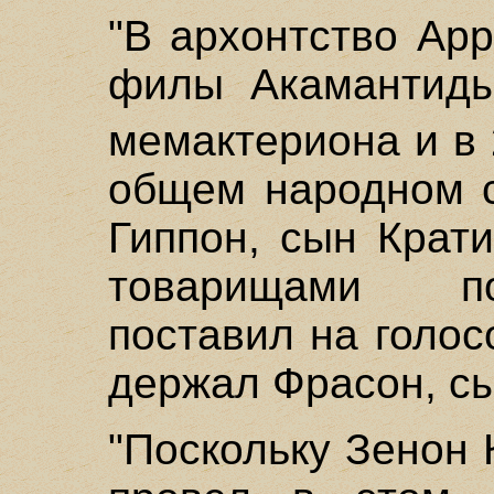
"В архонтство Ар
филы Акамантиды
мемактериона и в
общем народном с
Гиппон, сын Крати
товарищами по
поставил на голос
держал Фрасон, сы
"Поскольку Зенон 