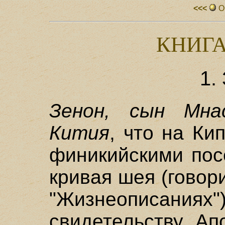
<<<
О
КНИГ
1.
Зенон, сын Мна
Кития
, что на Ки
финикийскими пос
кривая шея (гово
"Жизнеописани
свидетельству Ап