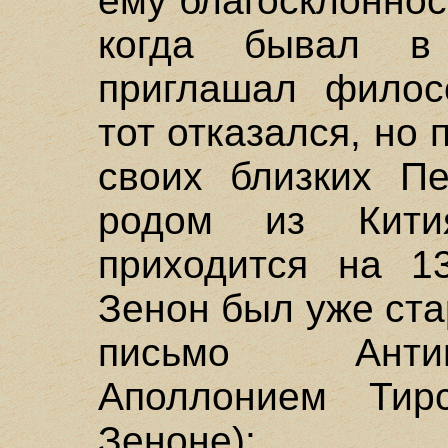
ему благосклоннос
когда бывал 
приглашал филос
тот отказался, но 
своих близких Пе
родом из Кития
приходится на 13
Зенон был уже ста
письмо Антиг
Аполлонием Тир
Зеноне):