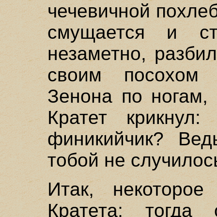
чечевичной похлеб
смущается и ст
незаметно, разбил
своим посохом 
Зенона по ногам,
Кратет крикнул
финикийчик? Вед
тобой не случилось
Итак, некоторо
Кратета; тогда