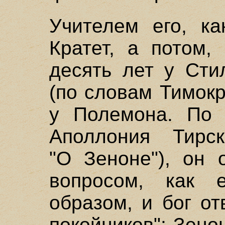
Учителем его, к
Кратет, а потом,
десять лет у Сти
(по словам Тимокр
у Полемона. По 
Аполлония Тирс
"О Зеноне"), он 
вопросом, как 
образом, и бог от
покойников"; Зенон