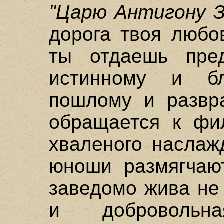
"Царю Антигону 
дорога твоя любо
ты отдаешь пред
истинному и бл
пошлому и развр
обращается к фил
хваленого наслаж
юноши размягчаю
заведомо жива не
и добровольн