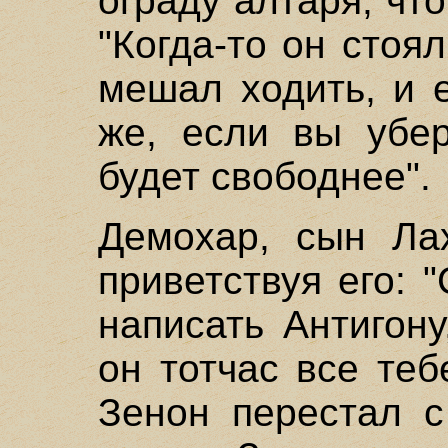
ограду алтаря, что
"Когда-то он стоя
мешал ходить, и е
же, если вы убер
будет свободнее".
Демохар, сын Лах
приветствуя его: 
написать Антигону
он тотчас все теб
Зенон перестал с