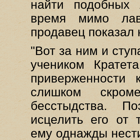
найти подобных
время мимо лав
продавец показал н
"Вот за ним и ступ
учеником Кратет
приверженности
слишком скром
бесстыдства. По
исцелить его от 
ему однажды нест