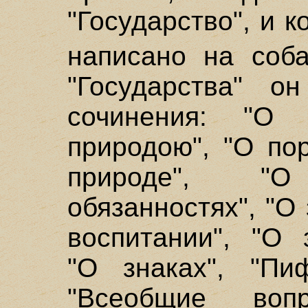
"Государство", и к
написано на соб
"Государства" о
сочинения: "О 
природою", "О по
природе", "О
обязанностях", "О
воспитании", "О 
"О знаках", "Пиф
"Всеобщие воп