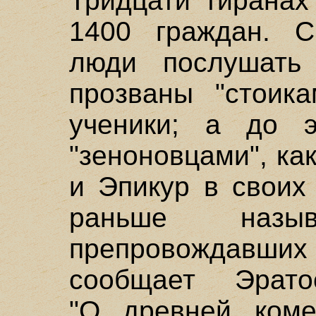
Тридцати тиранах
1400 граждан. С
люди послушать
прозваны "стоика
ученики; а до э
"зеноновцами", ка
и Эпикур в своих
раньше назыв
препровождавших 
сообщает Эрат
"О древней коме