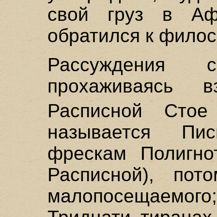
свой груз в А
обратился к фило
Рассуждения 
прохаживаясь
Расписной Сто
называется Пи
фрескам Полигно
Расписной), пот
малопосещаемого