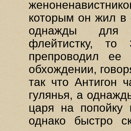
женоненавистник
которым он жил в
однажды для 
флейтистку, то 
препроводил ее
обхождении, говор
так что Антигон 
гулянья, а однаж
царя на попойку 
однако быстро ск