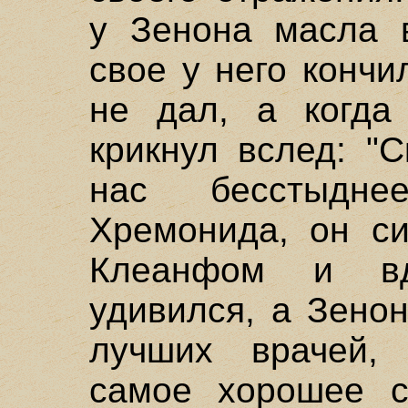
у Зенона масла в
свое у него кончи
не дал, а когда
крикнул вслед: "С
нас бесстыдн
Хремонида, он с
Клеанфом и вд
удивился, а Зено
лучших врачей,
самое хорошее с