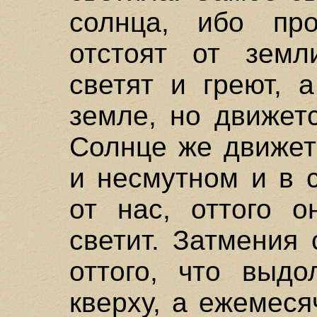
солнца, ибо пр
отстоят от зем
светят и греют, 
земле, но движет
Солнце же движет
и несмутном и в 
от нас, оттого о
светит. Затмения
оттого, что выдо
кверху, а ежемес