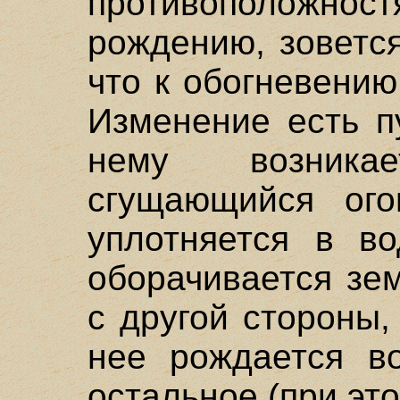
противоположнос
рождению, зоветс
что к обогневению
Изменение есть п
нему возника
сгущающийся ого
уплотняется в во
оборачивается зем
с другой стороны,
нее рождается в
остальное (при это