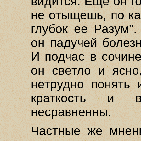
видится. Еще он г
не отыщешь, по ка
глубок ее Разум"
он падучей болез
И подчас в сочин
он светло и ясно
нетрудно понять 
краткость и в
несравненны.
Частные же мнени