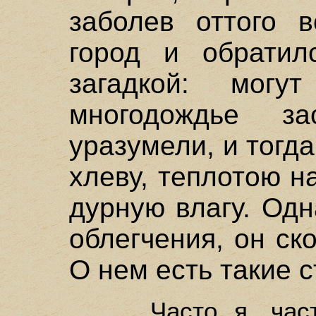
заболев оттого в
город и обратил
загадкой: мог
многодождье 
уразумели, и тогд
хлеву, теплотою н
дурную влагу. Одн
облегчения, он ск
О нем есть такие с
Часто я, час