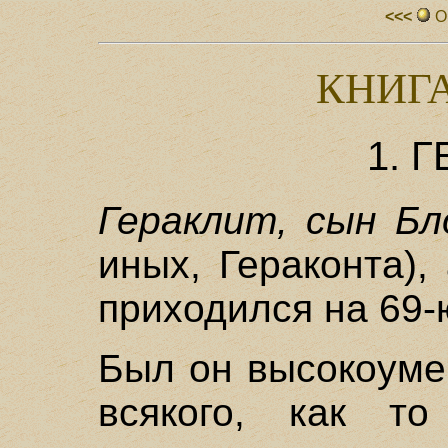
<<<
О
КНИГ
1. 
Гераклит, сын Бл
иных, Гераконта),
приходился на 69-
Был он высокоуме
всякого, как т