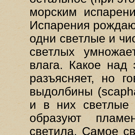
морским испарени
Испарения рождают
одни светлые и чи
светлых умножае
влага. Какое над
разъясняет, но г
выдолбины (scaph
и в них светлые 
образуют пламе
светила. Самое с