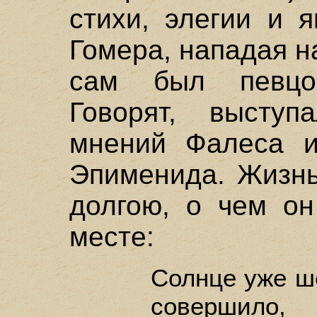
стихи, элегии и 
Гомера, нападая на
сам был певцо
Говорят, высту
мнений Фалеса и
Эпименида. Жизнь
долгою, о чем он
месте:
Солнце уже ше
совершило,