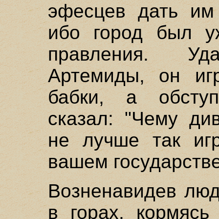
эфесцев дать им 
ибо город был у
правления. У
Артемиды, он иг
бабки, а обсту
сказал: "Чему ди
не лучше так игр
вашем государств
Возненавидев люд
в горах, кормясь