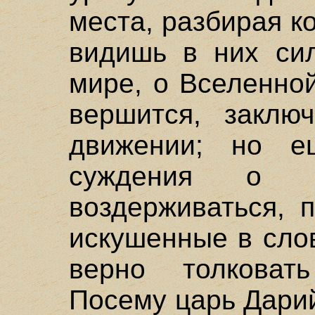
места, разбирая к
видишь в них сил
мире, о Вселенной
вершится, заклю
движении; но е
суждения о к
воздерживаться, 
искушенные в сло
верно толковат
Посему царь Дарий