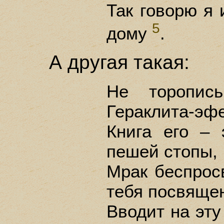
Так говорю я 
5
дому
.
А другая такая:
Не торопис
Гераклита-эф
Книга его – 
пешей стопы,
Мрак беспрос
тебя посвяще
Вводит на эту