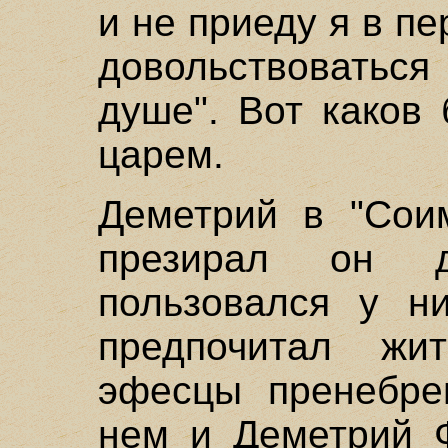
и не приеду я в п
довольствоваться
душе". Вот каков
царем.
Деметрий в "Соим
презирал он 
пользовался у н
предпочитал жи
эфесцы пренебре
нем и Деметрий Ф