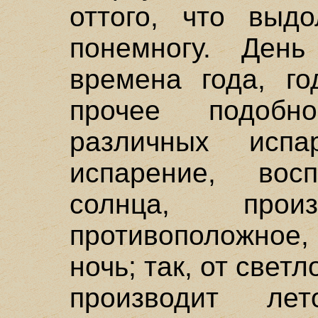
оттого, что выдо
понемногу. Ден
времена года, г
прочее подобн
различных испа
испарение, вос
солнца, про
противоположное,
ночь; так, от свет
производит л