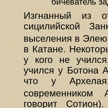
бичеватель за
Изгнанный из о
сицилийской Зан
выселения в Элею
в Катане. Некотор
у кого не учился
учился у Ботона 
что у Архела
современником 
говорит Сотион)