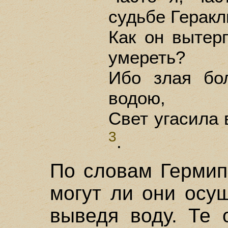
судьбе Геракл
Как он вытер
умереть?
Ибо злая бо
водою,
Свет угасила 
3
.
По словам Гермип
могут ли они осу
выведя воду. Те 