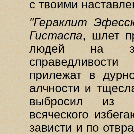
с твоими наставле
"Гераклит Эфесс
Гистаспа
, шлет п
людей на з
справедливост
прилежат в дурн
алчности и тщесл
выбросил из г
всяческого избег
зависти и по отвр