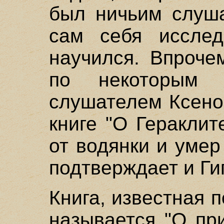
был ничьим слуша
сам себя иссле
научился. Впрочем
по некоторым 
слушателем Ксено
книге "О Гераклит
от водянки и умер
подтверждает и Ги
Книга, известная 
называется "О пр