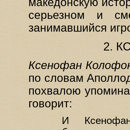
македонскую истор
серьезном и см
занимавшийся игро
2. 
Ксенофан Колофон
по словам Аполло
похвалою упомина
говорит:
И Ксенофан