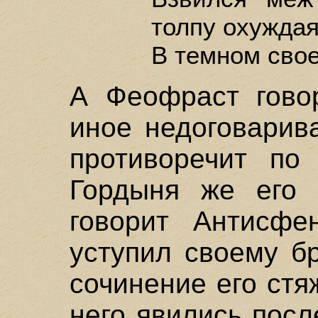
толпу охужда
В темном свое
А Феофраст говор
иное недоговарив
противоречит по 
Гордыня же его я
говорит Антисфе
уступил своему б
сочинение его стя
него явились пос