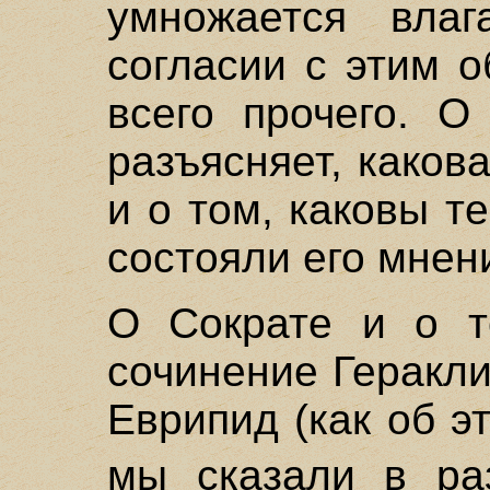
умножается вла
согласии с этим 
всего прочего. О
разъясняет, какова
и о том, каковы т
состояли его мнен
О Сократе и о т
сочинение Геракли
Еврипид (как об э
мы сказали в р