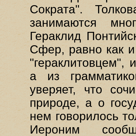
Сократа". Толко
занимаются мно
Гераклид Понтийс
Сфер, равно как 
"гераклитовцем", 
а из грамматико
уверяет, что соч
природе, а о гос
нем говорилось то
Иероним сооб