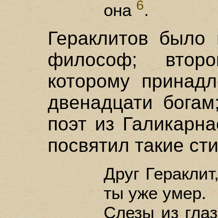
6
она
.
Гераклитов было 
философ; второ
которому принадл
двенадцати богам
поэт из Галикарн
посвятил такие сти
Друг Гераклит
ты уже умер.
Слезы из глаз