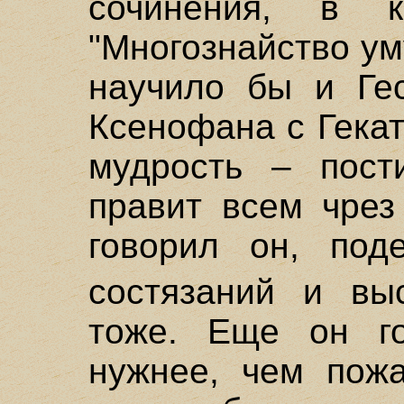
сочинения, в к
"Многознайство ум
научило бы и Ге
Ксенофана с Гекат
мудрость – пости
правит всем чрез
говорил он, под
состязаний и в
тоже. Еще он го
нужнее, чем пожа