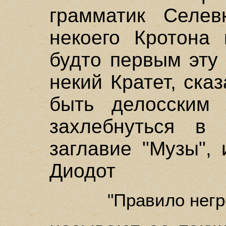
грамматик Селев
некоего Кротона 
будто первым эту
некий Кратет, ска
быть делосским 
захлебнуться в
заглавие "Музы",
Диодот
"Правило негр