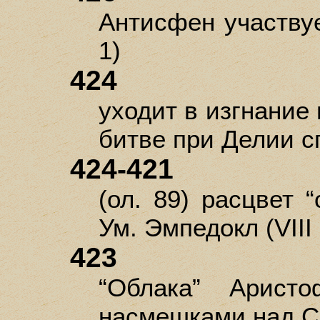
Антисфен участвуе
1)
424
уходит в изгнание
битве при Делии сп
424-421
(ол. 89) расцвет “
Ум. Эмпедокл (VIII
423
“Облака” Аристо
насмешками над С