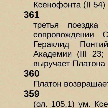
Ксенофонта (II 54)
361
третья поездка
сопровождении С
Гераклид Понти
Академии (III 23;
выручает Платона (I
360
Платон возвращае
359
(ол. 105,1) ум. Кс