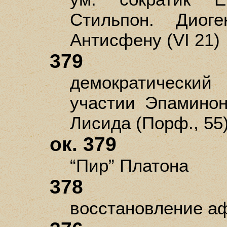
Стильпон. Диог
Антисфену (VI 21)
379
демократический
участии Эпаминон
Лисида (Порф., 55
ок. 379
“Пир” Платона
378
восстановление аф