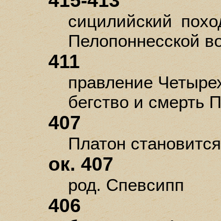
415-413
сицилийский похо
Пелопоннесской в
411
правление Четырех
бегство и смерть П
407
Платон становится 
ок. 407
род. Спевсипп
406