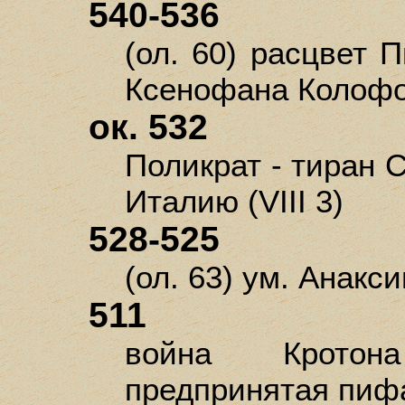
540-536
(ол. 60) расцвет П
Ксенофана Колофон
ок. 532
Поликрат - тиран 
Италию (VIII 3)
528-525
(ол. 63) ум. Анакси
511
война Кротон
предпринятая пиф