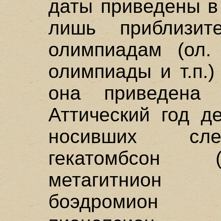
даты приведены в
лишь приблизит
олимпиадам (ол.
олимпиады и т.п.)
она приведена 
Аттический год д
носивших сле
гекатомбсон (
метагитнион (
боэдромион (с