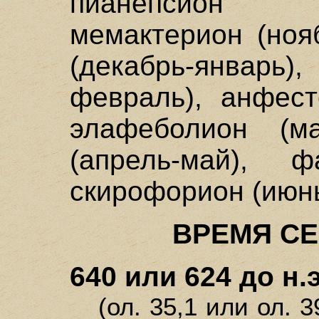
пианепсион (
мемактерион (ноя
(декабрь-январь
февраль), анфест
элафеболион (ма
(апрель-май), ф
скирофорион (июнь
ВРЕМЯ С
640 или 624 до н.э
(ол. 35,1 или ол. 