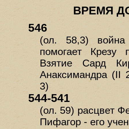
ВРЕМЯ Д
546
(ол. 58,3) войн
помогает Крезу п
Взятие Сард Ки
Анаксимандра (II 
3)
544-541
(ол. 59) расцвет Ф
Пифагор - его учени