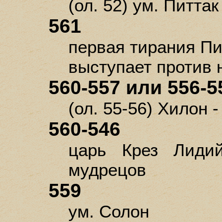
(ол. 52) ум. Питтак
561
первая тирания Пи
выступает против н
560-557 или 556-5
(ол. 55-56) Хилон -
560-546
царь Крез Лидий
мудрецов
559
ум. Солон