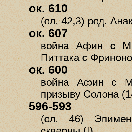
ок. 610
(ол. 42,3) род. Ана
ок. 607
война Афин с Ми
Питтака с Фриноном
ок. 600
война Афин с М
призыву Солона (1
596-593
(ол. 46) Эпиме
скверны (I)