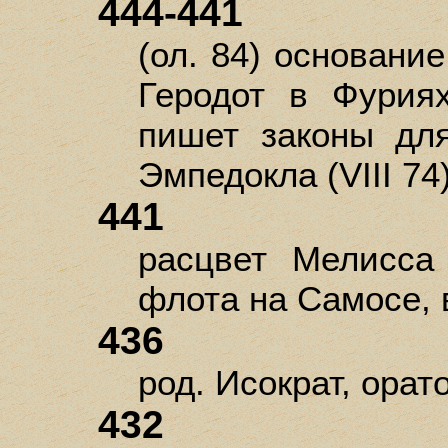
444-441
(ол. 84) основани
Геродот в Фуриях
пишет законы для
Эмпедокла (VIII 74
441
расцвет Мелисса 
флота на Самосе,
436
род. Исократ, орат
432