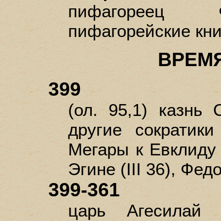
пифагореец Ф
пифагорейские книг
ВРЕМ
399
(ол. 95,1) казнь 
другие сократик
Мегары к Евклиду (
Эгине (III 36), Фед
399-361
царь Агесилай 