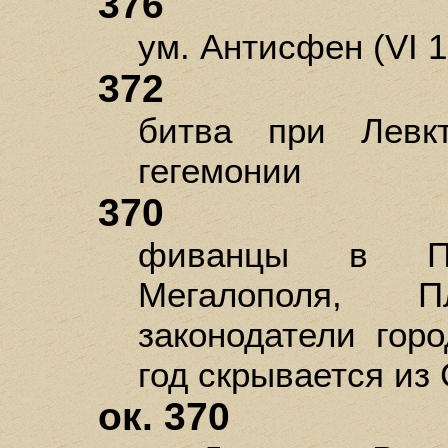
376
ум. Антисфен (VI 1
372
битва при Левкт
гегемонии
370
фиванцы в Пел
Мегалополя, 
законодатели горо
год скрывается из 
ок. 370