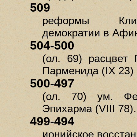
509
реформы Клис
демократии в Афи
504-500
(ол. 69) расцвет 
Парменида (IX 23)
500-497
(ол. 70) ум. Фе
Эпихарма (VIII 78).
499-494
ионийское восстан