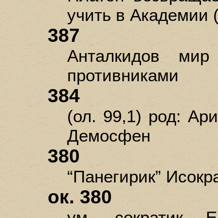
учить в Академии (I
387
Анталкидов ми
противниками
384
(ол. 99,1) род: Ар
Демосфен
380
“Панегирик” Исокр
ок. 380
ум. сократик Е