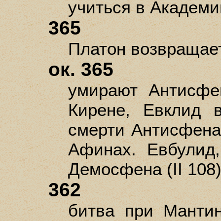
учиться в Академ
365
Платон возвращае
ок. 365
умирают Антисфе
Кирене, Евклид 
смерти Антисфена 
Афинах. Евбулид,
Демосфена (II 108)
362
битва при Мантин