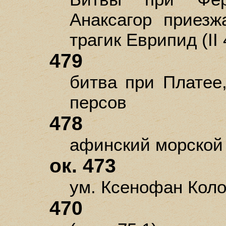
Анаксагор приезж
трагик Еврипид (II 
479
битва при Платее
персов
478
афинский морской
ок. 473
ум. Ксенофан Кол
470