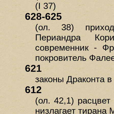
(I 37)
628-625
(ол. 38) приход
Периандра Кор
современник - Фр
покровитель Фалеев
621
законы Драконта в 
612
(ол. 42,1) расцве
низлагает тирана М