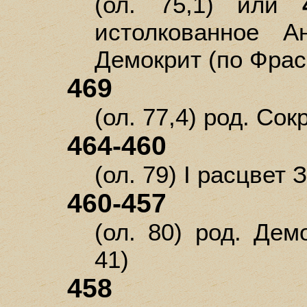
(ол. 75,1) или
истолкованное Ан
Демокрит (по Фраси
469
(ол. 77,4) род. Сокр
464-460
(ол. 79) I расцвет 
460-457
(ол. 80) род. Дем
41)
458