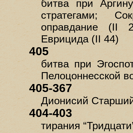
битва при Аргин
стратегами; Со
оправдание (II 
Еврицида (II 44)
405
битва при Эгоспо
Пелоцоннесской в
405-367
Дионисий Старший 
404-403
тирания “Тридцати” 