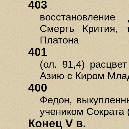
403
восстановление
Смерть Крития, 
Платона
401
(ол. 91,4) расцве
Азию с Киром Млад
400
Федон, выкупленны
учеником Сократа (
Конец V в.