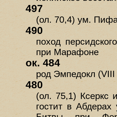
497
(ол. 70,4) ум. Пифа
490
поход персидског
при Марафоне
ок. 484
род Эмпедокл (VIII 
480
(ол. 75,1) Ксеркс
гостит в Абдерах 
Битвы при Фер