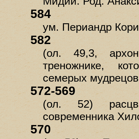
Мидии. Род. Анак
584
ум. Периандр Кори
582
(ол. 49,3, архо
треножнике, кот
семерых мудрецов (
572-569
(ол. 52) расцв
современника Хило
570