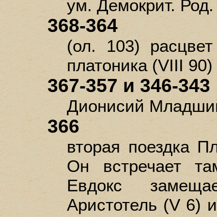
ум. Демокрит. Род
368-364
(ол. 103) расцве
платоника (VIII 90)
367-357 и 346-343
Дионисий Младший
366
вторая поездка Пл
Он встречает та
Евдокс замещ
Аристотель (V 6) 