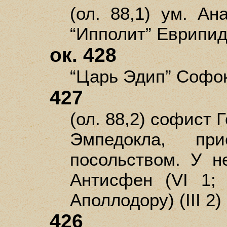
(ол. 88,1) ум. Ан
“Ипполит” Еврипи
ок. 428
“Царь Эдип” Софо
427
(ол. 88,2) софист 
Эмпедокла, п
посольством. У н
Антисфен (VI 1; 
Аполлодору) (III 2)
426