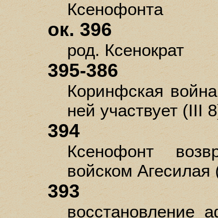
Ксенофонта
ок. 396
род. Ксенократ
395-386
Коринфская война
ней участвует (III 8
394
Ксенофонт воз
войском Агесилая (
393
восстановление а