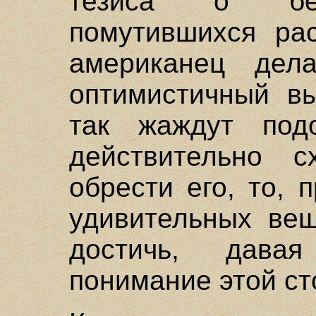
тезиса о без
помутившихся ра
американец дел
оптимистичный вы
так жаждут подо
действительно 
обрести его, то, 
удивительных ве
достичь, дава
понимание этой ст