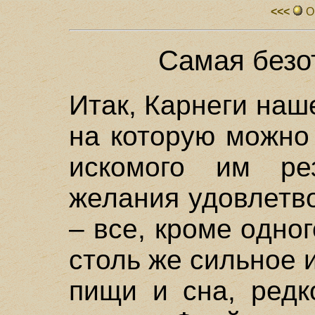
<<<
О
Самая безо
Итак, Карнеги наш
на которую можно
искомого им рез
желания удовлетво
– все, кроме одно
столь же сильное 
пищи и сна, редк