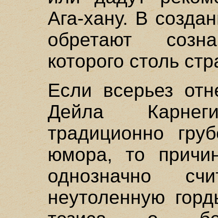
Ага-хану. В созда
обретают созна
которого столь стр
Если всерьез отн
Дейла Карне
традиционно груб
юмора, то причи
однозначно с
неутоленную горд