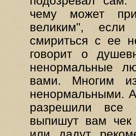
подозревал сам. 
чему может при
великим", если
смириться с ее н
говорит о душев
ненормальные лю
вами. Многим и
ненормальными. А
разрешили все 
выпишут вам чек
или дадут реком