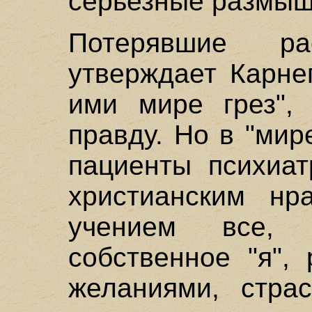
серьезные размыш
Потерявшие р
утверждает Карне
ими мире грез",
правду. Но в "мир
пациенты психиат
христианским нра
учением все,
собственное "я",
желаниями, стра