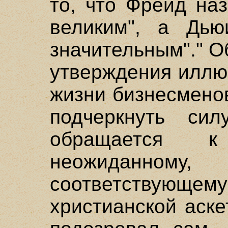
то, что Фрейд на
великим", а Дью
значительным"." О
утверждения иллю
жизни бизнесмено
подчеркнуть си
обращается к
неожиданному
соответствующем
христианской аске