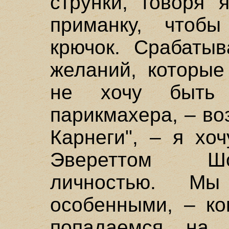
струнки, говоря 
приманку, чтоб
крючок. Срабаты
желаний, которые
не хочу быть 
парикмахера, – во
Карнеги", – я хо
Эвереттом Шо
личностью. М
особенными, – ко
попадаемся на 