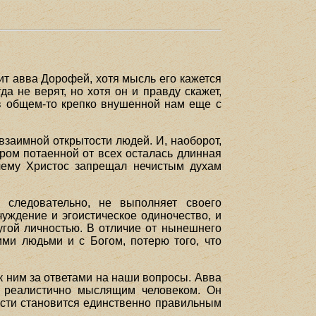
ит авва Дорофей, хотя мысль его кажется
да не верят, но хотя он и правду скажет,
 в общем-то крепко внушенной нам еще с
взаимной открытости людей. И, наоборот,
ром потаенной от всех осталась длинная
очему Христос запрещал нечистым духам
 следовательно, не выполняет своего
уждение и эгоистическое одиночество, и
гой личностью. В отличие от нынешнего
ми людьми и с Богом, потерю того, что
к ним за ответами на наши вопросы. Авва
о реалистично мыслящим человеком. Он
ости становится единственно правильным