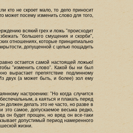
сли кто не скроет мало, то дело приносит
то может посему изменить слово для того,
ерждению всякий грех и ложь "происходит
избежать "большего смущения и скорби",
еских отношениях, которые принципиально
акрытости, допущенной с целью пощадить
 равно остается самой настоящей ложью!
тобы "изменить слово". Какой бы ни был
жно вырастает препятствие подлинному
з двух (а может быть, и более) зол ему
аянному настроению: "Но когда случится
 беспечальным, а каяться и плакать перед
н должен делать это не часто, но разве в
 и это самое, допускаемое весьма редко,
да он будет прощен, но вред он все-таки
называет допустимый период намеренного
ашеской жизни.