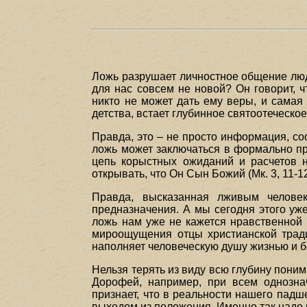
Ложь разрушает личностное общение люде
для нас совсем не новой? Он говорит, чт
никто не может дать ему веры, и самая
детства, встает глубинное святоотеческо
Правда, это – не просто информация, со
ложь может заключаться в формально пр
цепь корыстных ожиданий и расчетов н
открывать, что Он Сын Божий (Мк. 3, 11-1
Правда, высказанная лживым человек
предназначения. А мы сегодня этого уж
ложь нам уже не кажется нравственной
мироощущения отцы христианской тради
наполняет человеческую душу жизнью и б
Нельзя терять из виду всю глубину пони
Дорофей, например, при всем однозна
признает, что в реальности нашего пад
выходом из положения. Именно так надо 