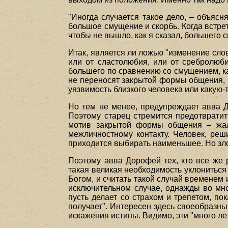
"Иногда случается такое дело, – объясня
большое смущение и скорбь. Когда встрет
чтобы не вышло, как я сказал, большего 
Итак, является ли ложью "изменение сло
или от сластолюбия, или от сребролюби
большего по сравнению со смущением, ка
не переносят закрытой формы общения, 
уязвимость близкого человека или какую-
Но тем не менее, предупреждает авва Д
Поэтому старец стремится предотвратит
мотив закрытой формы общения – жало
межличностному контакту. Человек, реш
приходится выбирать наименьшее. Но зло 
Поэтому авва Дорофей тех, кто все же 
такая великая необходимость уклониться 
Богом, и считать такой случай временем 
исключительном случае, однажды во мног
пусть делает со страхом и трепетом, по
получает". Интересен здесь своеобразн
искажения истины. Видимо, эти "много л