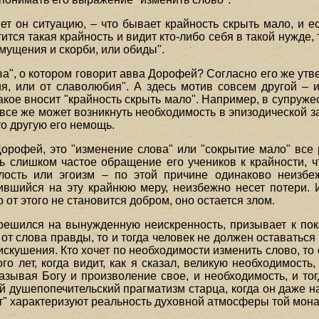
ет он ситуацию, – что бывает крайность скрыть мало, и е
ится такая крайность и видит кто-либо себя в такой нужде, 
смущения и скорби, или обиды".
ва", о котором говорит авва Дорофей? Согласно его же утв
я, или от славолюбия". А здесь мотив совсем другой – 
кое вносит "крайность скрыть мало". Например, в супруж
все же может возникнуть необходимость в эпизодической з
то другую его немощь.
орофей, это "изменение слова" или "сокрытие мало" все
ь слишком частое обращение его учеников к крайности, ч
сть или эгоизм – по этой причине одинаково неизбе
ившийся на эту крайнюю меру, неизбежно несет потери. И
от этого не становится добром, оно остается злом.
решился на вынужденную неискренность, призывает к пок
от слова правды, то и тогда человек не должен оставаться
искушения. Кто хочет по необходимости изменить слово, то о
о лет, когда видит, как я сказал, великую необходимость,
казывая Богу и произволение свое, и необходимость, и тог
ый душепопечительский прагматизм старца, когда он даже 
ет" характеризуют реальность духовной атмосферы той мон