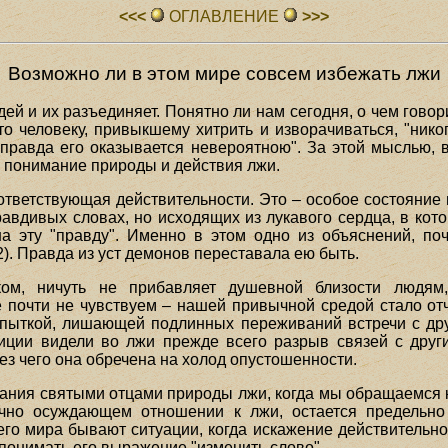
<<<
ОГЛАВЛЕHИЕ
>>>
Возможно ли в этом мире совсем избежать лжи
й и их разъединяет. Понятно ли нам сегодня, о чем говор
о человеку, привыкшему хитрить и изворачиваться, "никог
 правда его оказывается невероятною". За этой мыслью,
е понимание природы и действия лжи.
ответствующая действительности. Это – особое состояние 
авдивых словах, но исходящих из лукавого сердца, в кото
а эту "правду". Именно в этом одно из объяснений, п
2). Правда из уст демонов переставала ею быть.
ом, ничуть не прибавляет душевной близости людям,
е почти не чувствуем – нашей привычной средой стало отч
 пыткой, лишающей подлинных переживаний встречи с дру
ции видели во лжи прежде всего разрыв связей с други
ез чего она обречена на холод опустошенности.
мания святыми отцами природы лжи, когда мы обращаемся 
чно осуждающем отношении к лжи, остается предельн
шего мира бывают ситуации, когда искажение действительн
понимать его выражение "изменить слово".