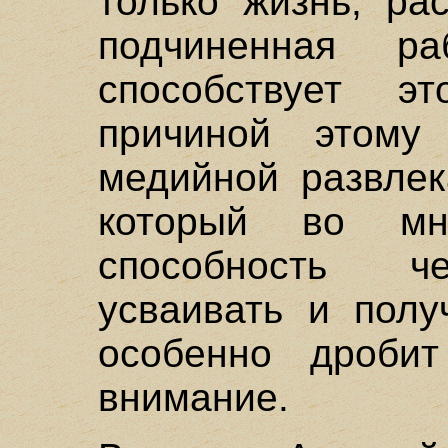
только жизнь, ра
подчиненная ра
способствует э
причиной этому
медийной развлек
который во мн
способность че
усваивать и полу
особенно дроби
внимание.