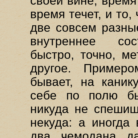
своей вине, время 
время течет, и то,
две совсем разны
внутреннее сос
быстро, точно, м
другое. Примеро
бывает, на каник
себе по полю бы
никуда не спешиш
некуда: а иногда
два чемодана д