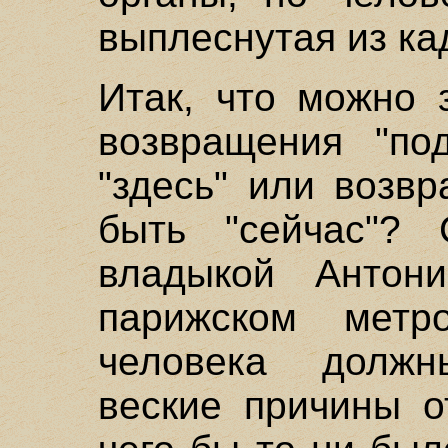
выплеснутая из ка
Итак, что можно 
возвращения "по
"здесь" или возв
быть "сейчас"? 
владыкой Антон
парижском метр
человека должн
веские причины о