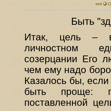
<<<
О
Быть "зд
Итак, цель – в
личностном е
созерцании Его л
чем ему надо боро
Казалось бы, если
быть проще: 
поставленной цел