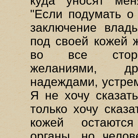
куда уносят мен
"Если подумать о
заключение влад
под своей кожей 
во все сторо
желаниями, др
надеждами, устре
Я не хочу сказать
только хочу сказа
кожей остаются
органы, но челов