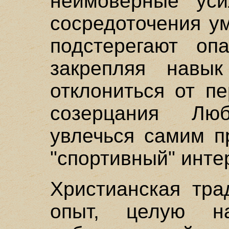
неимоверные уси
сосредоточения у
подстерегают опа
закрепляя навык
отклониться от п
созерцания Лю
увлечься самим п
"спортивный" инте
Христианская тра
опыт, целую на