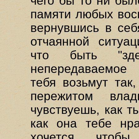
чего бы то ни был
памяти любых вос
вернувшись в себ
отчаянной ситуац
что быть "зд
непередаваемое 
тебя возьмут так
пережитом вла
чувствуешь, как т
как она тебе нра
хочется, чтоб