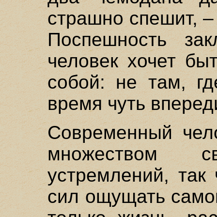
страшно спешит, – 
Поспешность зак
человек хочет бы
собой: не там, г
время чуть вперед
Современный чело
множеством 
устремлений, так 
сил ощущать самог