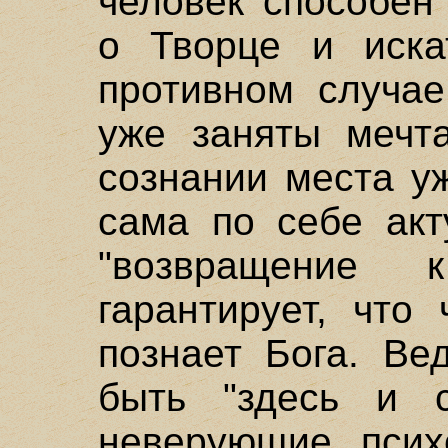
человек способен
о Творце и иска
противном случае
уже заняты мечт
сознании места у
сама по себе акт
"возвращение
гарантирует, что
познает Бога. Ве
быть "здесь и с
неверующие психо