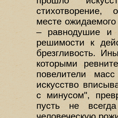
прошло искусс
стихотворение,
месте ожидаемого
– равнодушие и 
решимости к дей
брезгливость. Ин
которыми ревнит
повелители масс
искусство вписыва
с минусом", пре
пусть не всегда
человеческую рожи