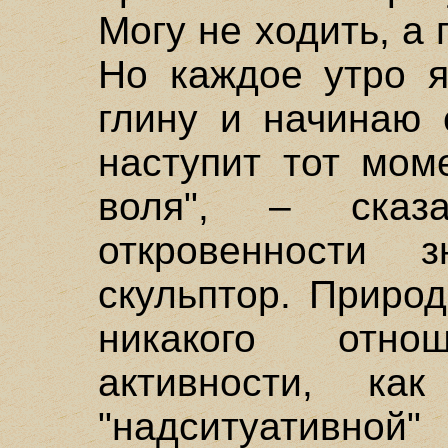
Могу не ходить, а 
Но каждое утро я
глину и начинаю 
наступит тот мом
воля", – ска
откровенности з
скульптор. Приро
никакого отн
активности, к
"надситуативной