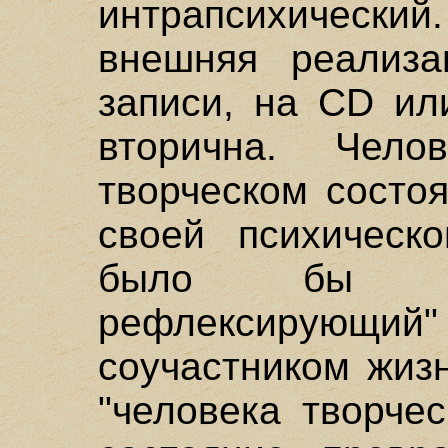
интрапсихический.
внешняя реализа
записи, на CD ил
вторична. Чело
творческом состо
своей психическо
было бы ска
рефлексирующий" 
соучастником жизн
"человека творчес