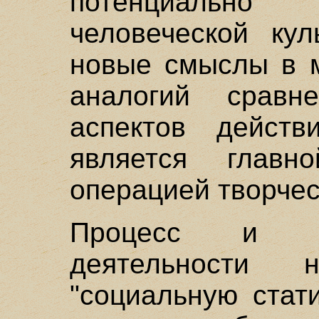
потенциальн
человеческой кул
новые смыслы в м
аналогий срав
аспектов действи
является главн
операцией творче
Процесс и пр
деятельности
"социальную стат