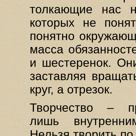
толкающие нас н
которых не понят
понятно окружающи
масса обязанност
и шестеренок. Он
заставляя вращать
круг, а отрезок.
Творчество – п
лишь внутренни
Нельзя творить по 