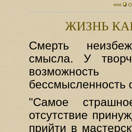
<<<
О
ЖИЗНЬ КА
Смерть неизбе
смысла. У творч
возможност
бессмысленность 
"Самое страш
отсутствие принуж
прийти в мастерск