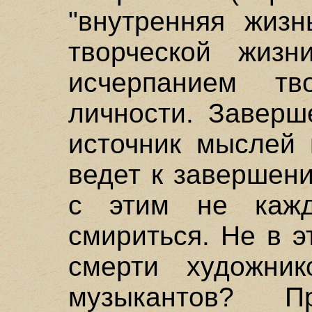
"внутренняя жизн
творческой жизн
исчерпанием тво
личности. Заверш
источник мыслей 
ведет к завершен
с этим не кажд
смириться. Не в 
смерти художнико
музыкантов? П