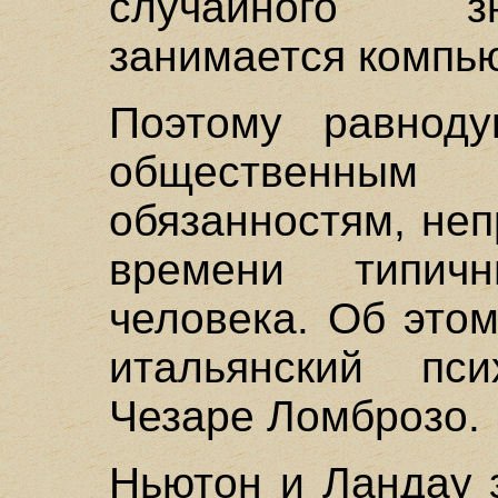
случайного з
занимается компь
Поэтому равнод
общественн
обязанностям, неп
времени типич
человека. Об это
итальянский пс
Чезаре Ломброзо.
Ньютон и Ландау 