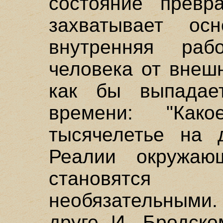
состояние превр
захватывает ос
внутренняя раб
человека от внеш
как бы выпадае
времени: "Ка
тысячелетье на д
Реалии окружаю
становятся
необязательными.
друге И. Бродско