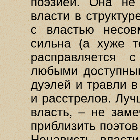
поэзией. Она не
власти в структур
с властью несов
сильна (а хуже т
расправляется 
любыми доступным
дуэлей и травли в
и расстрелов. Луч
власть, – не зам
приблизить поэтов 
Ненависть власти