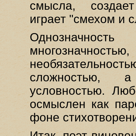
смысла, создае
играет "смехом и с
Однозначнос
многозначность
необязательн
сложностью, 
условностью. Люб
осмыслен как пар
фоне стихотворени
Итак, поэт винове