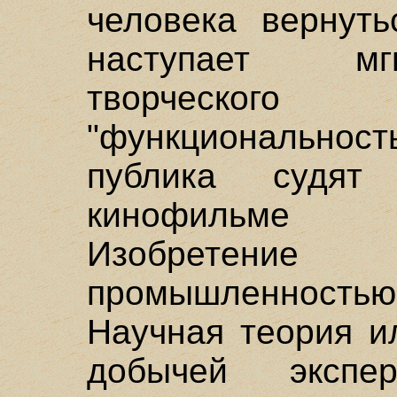
человека вернуть
наступает мг
творческог
"функциональность
публика судят
кинофильме 
Изобретени
промышленность
Научная теория и
добычей экспер