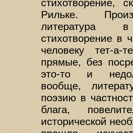
стихотворение, 
Рильке. Произ
литература 
стихотворение в ч
человеку тет-а-
прямые, без поср
это-то и недол
вообще, литера
поэзию в частнос
блага, повелит
исторической необ