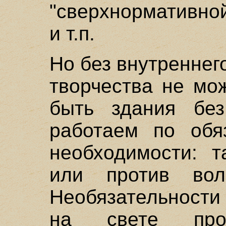
"сверхнормативной"
и т.п.
Но без внутреннег
творчества не мо
быть здания бе
работаем по обя
необходимости: т
или против вол
Необязательности
на свете прот