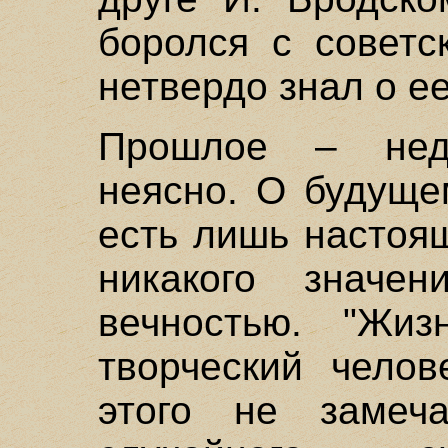
боролся с советс
нетвердо знал о е
Прошлое – нед
неясно. О будуще
есть лишь настоя
никакого значе
вечностью. "Жиз
творческий челов
этого не замеч