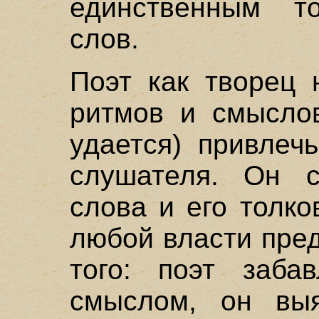
единственным то
слов.
Поэт как творец 
ритмов и смыслов
удается) привлеч
слушателя. Он с
слова и его толко
любой власти пре
того: поэт заба
смыслом, он выя