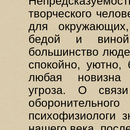
Непредсказуе
творческого челов
для окружающих,
бедой и виной
большинство люде
спокойно, уютно,
любая новизна 
угроза. О связи
оборонитель
психофизиологи з
нашего века, посл