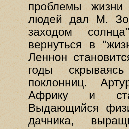
проблемы жизни 
людей дал М. Зо
заходом солнц
вернуться в "жи
Леннон становитс
годы скрываяс
поклонниц. Арт
Африку и стан
Выдающийся физи
дачника, выра