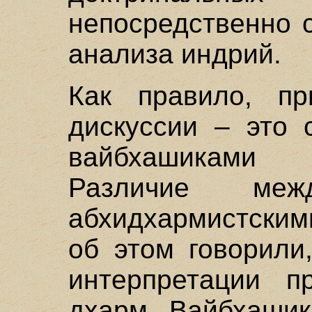
непосредственно 
анализа индрий.
Как правило, пр
дискуссии – это 
вайбхашиками
Различие ме
абхидхармистским
об этом говорили
интерпретации п
дхарм. Вайбхашик