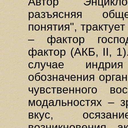
Автор "Энцикло
разъясняя общ
понятия", трактуе
– фактор госпо
фактор (АКБ, II, 1
случае индри
обозначения орган
чувственного во
модальностях – з
вкус, осяза
возникновения а