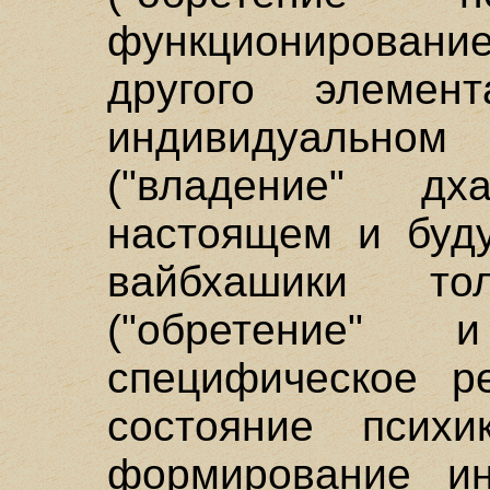
функционирование
другого элемен
индивидуальн
("владение" д
настоящем и буду
вайбхашики тол
("обретение" 
специфическое р
состояние психи
формирование ин