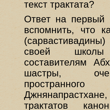
текст трактата?
Ответ на первый 
вспомнить, что к
(сарвастивадин
своей школы
составителям Абх
шастры, очен
пространног
Джнянапрастха
трактатов кано