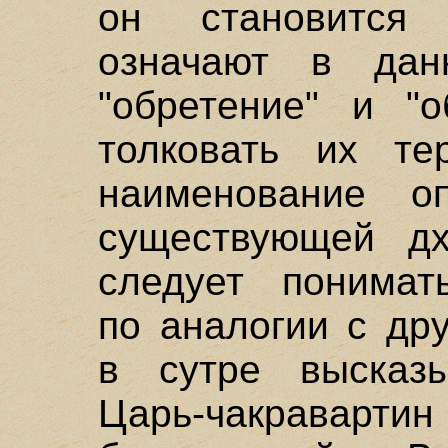
он становится 
означают в дан
"обретение" и "
толковать их те
наименование оп
существующей д
следует понимать
по аналогии с др
в сутре высказы
Царь-чакрава