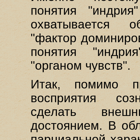
понятия "индрия
охватывается 
"фактор доминиров
понятия "индри
"органом чувств".
Итак, помимо пр
восприятия со
сделать внеш
достоянием. В об
парциальной харак