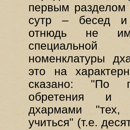
первым разделом 
сутр – бесед и 
отнюдь не им
специальной 
номенклатуры дх
это на характер
сказано: "По п
обретения и 
дхармами "тех,
учиться" (т.е. дес