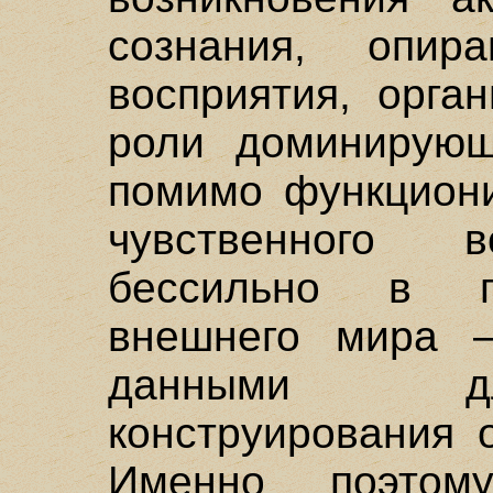
сознания, опи
восприятия, орга
роли доминирующ
помимо функциони
чувственного в
бессильно в п
внешнего мира –
данными дл
конструирования 
Именно поэтом