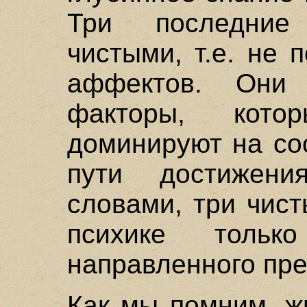
Три последние
чистыми, т.е. не
аффектов. Они 
факторы, котор
доминируют на со
пути достижени
словами, три чис
психике толь
направленного пр
Как мы помним, ж