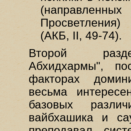
(направленн
Просветления)
(АКБ, II, 49-74).
Второй разде
Абхидхармы", п
факторах домин
весьма интересе
базовых разли
вайбхашика и сау
преподавал сист