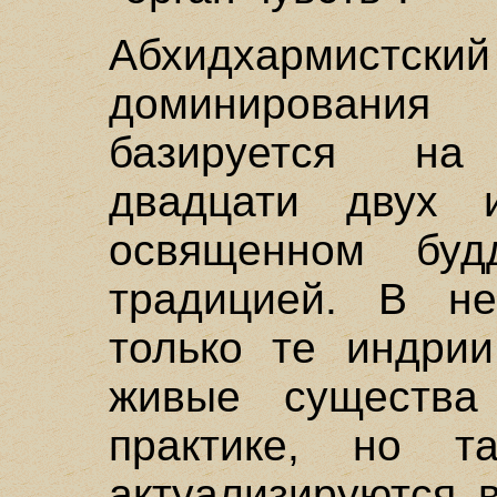
Абхидхармистск
доминирования
базируется на
двадцати двух и
освященном будд
традицией. В н
только те индрии
живые существа
практике, но т
актуализируются 