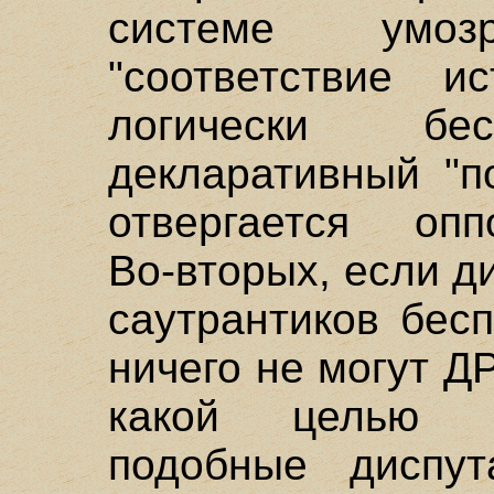
системе умо
"соответствие и
логически бе
декларативный "п
отвергается оппо
Во-вторых, если д
саутрантиков бес
ничего не могут ДР
какой целью В
подобные диспу