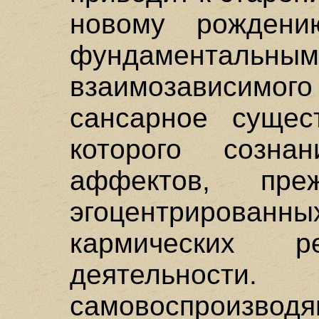
новому рождени
фундамента
взаимозависимог
сансарное сущес
которого созна
аффектов, пр
эгоцентриров
кармических р
деятельн
самовоспроизвод