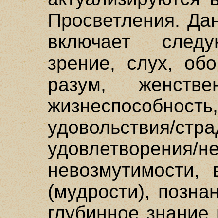
Просветления. Да
включает следу
зрение, слух, обо
разум, женственн
жизнеспособн
удовольствия/стра
удовлетворения/н
невозмутимости, 
(мудрости), позна
глубинное знание