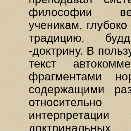
философии ве
ученикам, глубок
традицию, будд
-доктрину. В польз
текст автокомм
фрагментами нор
содержащими раз
относитель
интерпретаци
доктриналь