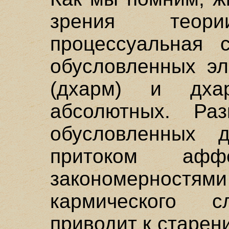
зрения теор
процессуальная с
обусловленных эл
(дхарм) и дхар
абсолютных. Раз
обусловленных д
притоком афф
закономернос
кармического с
приводит к старени