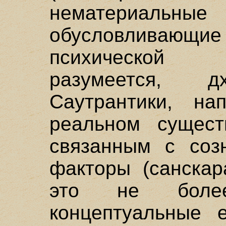
нематериа
обусловливаю
психической 
разумеется, д
Саутрантики, на
реальном сущест
связанным с соз
факторы (санскар
это не боле
концептуальные 