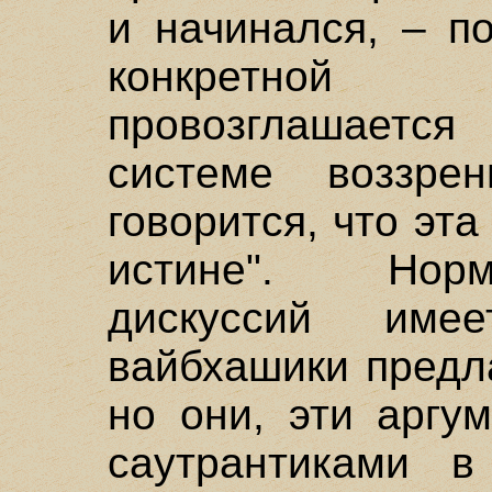
и начинался, – п
конкретной
провозглашаетс
системе воззре
говорится, что эта
истине". Норм
дискуссий име
вайбхашики предл
но они, эти аргу
саутрантиками в