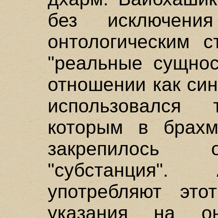
без исключени
онтологическим с
"реальные сущнос
отношении как си
использовался
которым в брахм
закрепилось 
"субстанция".
употребляют это
указания на онт