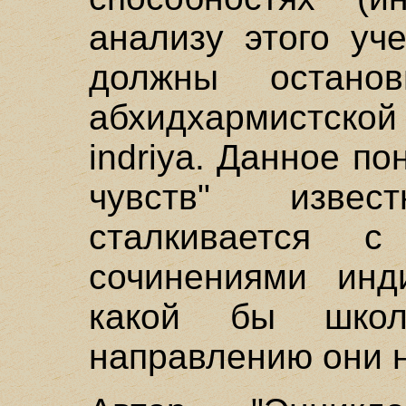
анализу этого уч
должны остано
абхидхармистско
indriya. Данное по
чувств" изве
сталкивается с 
сочинениями инд
какой бы шко
направлению они 