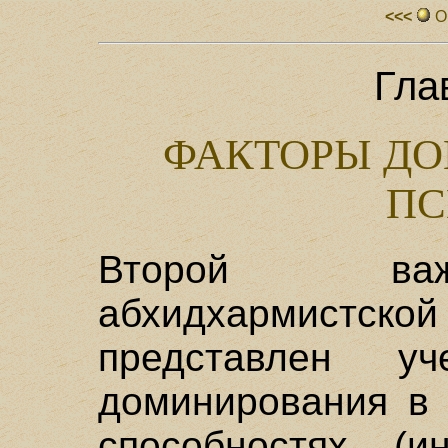
<<<
О
Гла
ФАКТОРЫ ДО
ПС
Второй важ
абхидхармистск
представлен у
доминирования в 
способностях (и