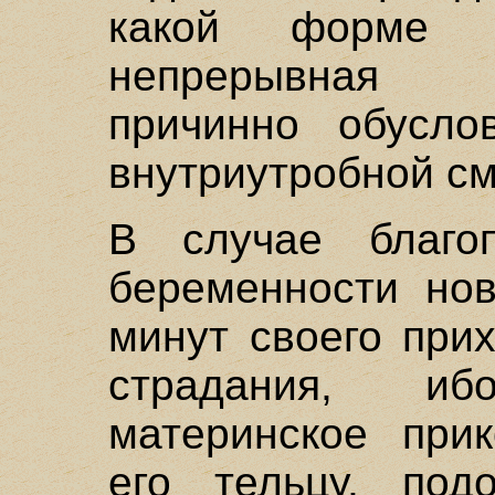
какой форме с
непрерывная п
причинно обусло
внутриутробной с
В случае благоп
беременности но
минут своего при
страдания, и
материнское при
его тельцу, под