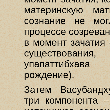
материнскую ма
сознание не мог
процессе созрева
в момент зачатия 
существова
упапаттибхав
рождение).
Затем Васубандх
три компонента 