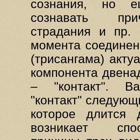
сознания, но е
сознавать при
страдания и пр. 
момента соединени
(трисангама) акт
компонента двена
– "контакт". Ва
"контакт" следующ
которое длится 
возникает спо