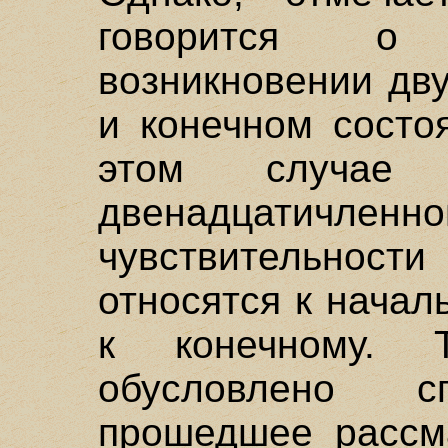
говорится о п
возникновении дв
и конечном состо
этом случае 
двенадцатичл
чувствительно
относятся к начал
к конечному. Т
обусловлено с
прошедшее рассма