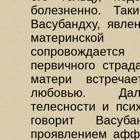
болезненно. Так
Васубандху, явле
материнской
сопровождает
первичного страд
матери встреча
любовью. Дал
телесности и пси
говорит Васуб
проявлением аффе