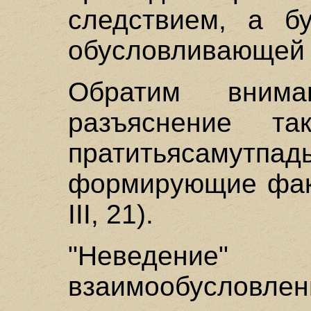
следствием, а б
обусловливающей 
Обратим вним
разъяснение та
пратитьясамутп
формирующие факт
III, 21).
"Неведение
взаимообусловле