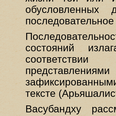
обусловленных 
последовательное 
Последовательнос
состояний изла
соответстви
представлениям
зафиксированны
тексте (Арьяшалис
Васубандху расс