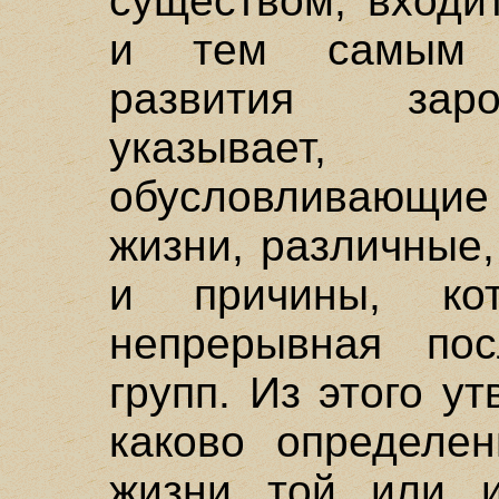
существом, входи
и тем самым н
развития зар
указывает,
обусловливающи
жизни, различные
и причины, кот
непрерывная пос
групп. Из этого у
каково определен
жизни той или и