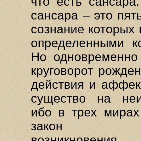
что есть сансара
сансара – это пят
сознание которых
определенными к
Но одновременно 
круговорот рожден
действия и аффек
существо на неи
ибо в трех мирах
закон причи
возникновения,