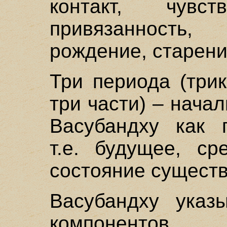
контакт, чувст
привязанност
рождение, старени
Три периода (три
три части) – нача
Васубандху как 
т.е. будущее, ср
состояние существ
Васубандху указы
компонентов п