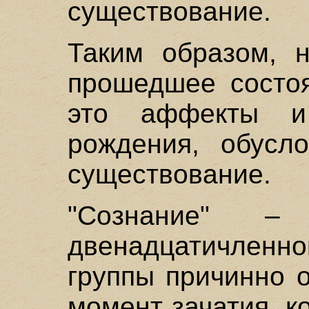
существование.
Таким образом, н
прошедшее состоя
это аффекты и
рождения, обусл
существование.
"Сознание" –
двенадцатичле
группы причинно 
момент зачатия, к