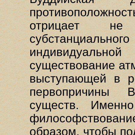
противоположнос
отрицает не
субстанциаль
индивидуаль
существование ат
выступающей в р
первопричины 
существ. Именно
философствован
образом, чтобы по