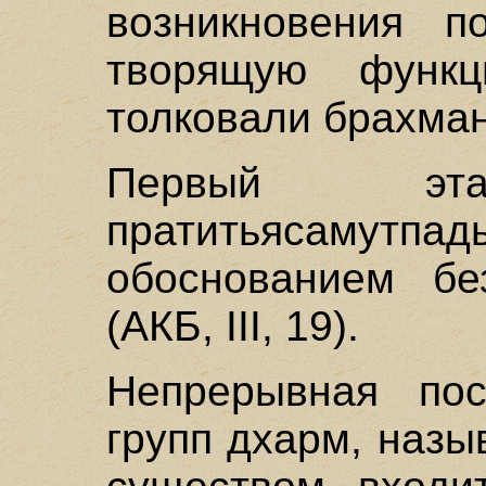
возникновения п
творящую функ
толковали брахма
Первый эта
пратитьясам
обоснованием бе
(АКБ, III, 19).
Непрерывная пос
групп дхарм, наз