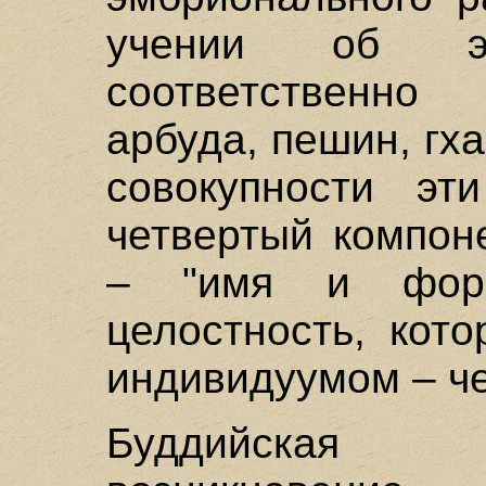
учении об э
соответственно
арбуда, пешин, гх
совокупности эт
четвертый компон
– "имя и форм
целостность, кот
индивидуумом – че
Буддийская 