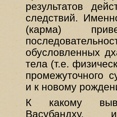
результатов дейс
следствий. Именн
(карма) прив
последовател
обусловленных дх
тела (т.е. физичес
промежуточного с
и к новому рожден
К какому выв
Васубандху, 