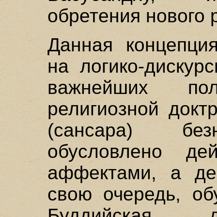
обретения нового
Данная концепция
на логико-дискур
важнейших пол
религиозной докт
(сансара) без
обусловлено де
аффектами, а де
свою очередь, об
Буддийская