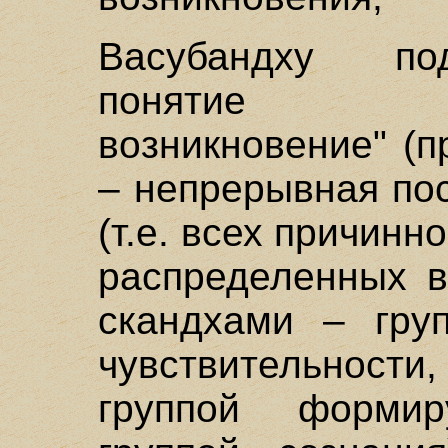
Васубандху по
понятие "при
возникновение" (п
– непрерывная по
(т.е. всех причин
распределенных в
скандхами – груп
чувствительност
группой форми