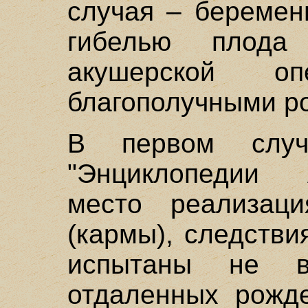
случая – беремен
гибелью плода
акушерской о
благополучными р
В первом случ
"Энциклопедии 
место реализац
(кармы), следств
испытаны не 
отдаленных рожде