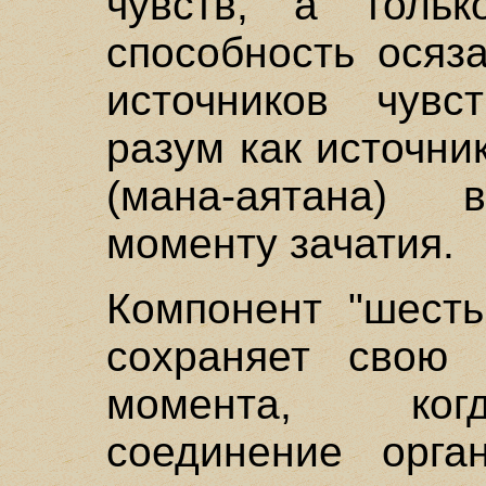
чувств, а тольк
способность осяза
источников чувс
разум как источни
(мана-аятана) 
моменту зачатия.
Компонент "шесть
сохраняет свою 
момента, ког
соединение орга