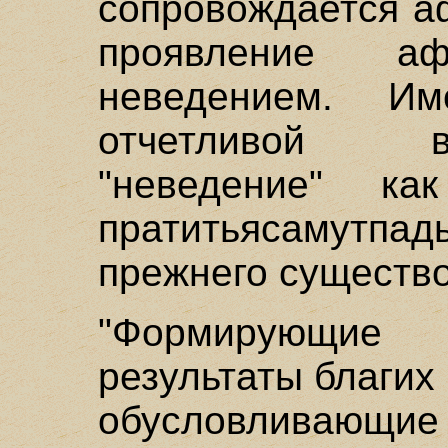
сопровождается а
проявление аф
неведением. И
отчетливой вза
"неведение" ка
пратитьясамутп
прежнего существ
"Формирующие
результаты благих
обусловли