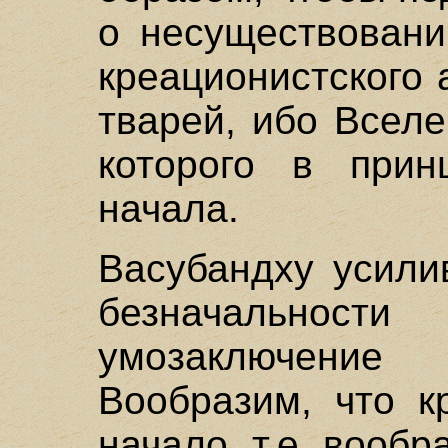
о несуществовани
креационистского 
тварей, ибо Вселе
которого в при
начала.
Васубандху усили
безначальност
умозаключени
Вообразим, что к
начало, т.е. вооб