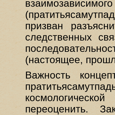
взаимозависим
(пратитьясамутпа
призван разъясни
следственных свя
последовательно
(настоящее, прошл
Важность концеп
пратитьясамутпад
космологической
переоценить. За