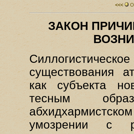
<<<
О
ЗАКОН ПРИЧ
ВОЗН
Силлогистиче
существования а
как субъекта н
тесным обр
абхидхармистс
умозрении с р