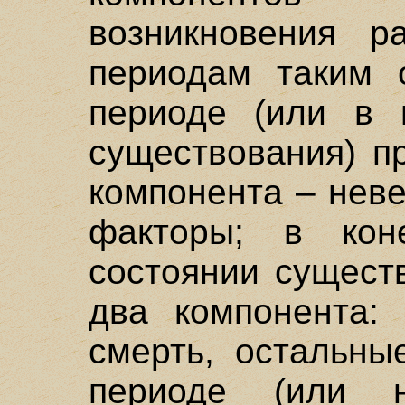
возникновения р
периодам таким 
периоде (или в 
существования) п
компонента – нев
факторы; в кон
состоянии сущест
два компонента: 
смерть, остальны
периоде (или н