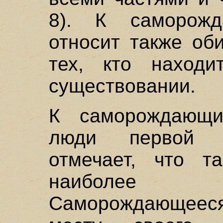
8). К саморожд
относит также об
тех, кто находи
существовании.
К саморождающи
люди первой к
отмечает, что т
наиболее б
Саморождающее