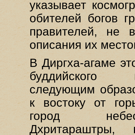
указывает космог
обителей богов г
правителей, не 
описания их мест
В Диргха-агаме эт
буддийского 
следующим образо
к востоку от го
город небес
Дхритараштры,