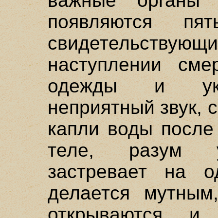
важные органы 
появляются пят
свидетельст
наступлении смер
одежды и укр
неприятный звук, 
капли воды после
теле, разум у
застревает на о
делается мутным,
открываются и 