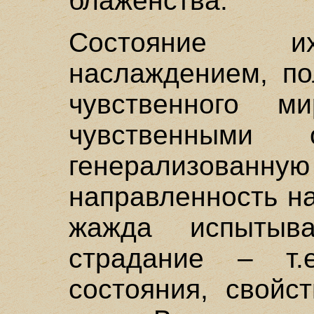
блаженства.
Состояние их
наслаждением, по
чувственного м
чувственными 
генерализова
направленность н
жажда испытыва
страдание – т.
состояния, свойс