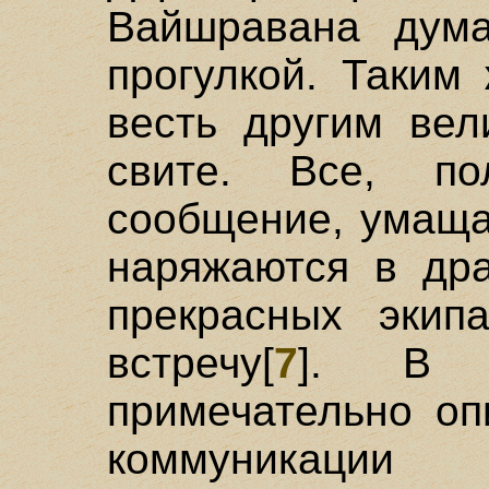
Вайшравана дум
прогулкой. Таким
весть другим вел
свите. Все, по
сообщение, умаща
наряжаются в др
прекрасных экип
встречу[
7
]. В д
примечательно оп
коммуникации