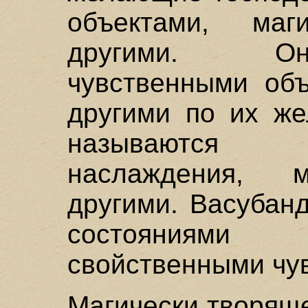
объектами, маг
другими. Он
чувственными объ
другими по их же
называются 
наслаждения, м
другими. Васубан
состояниями
свойственными чу
Магически творящ