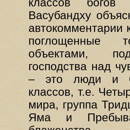
классов богов
Васубандху объяс
автокомментарии 
поглощенные т
объектами, по
господства над ч
– это люди и б
классов, т.е. Чет
мира, группа Трид
Яма и Пребыв