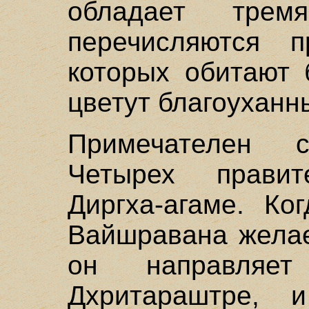
обладает трем
перечисляются п
которых обитают 
цветут благоуханн
Примечателен с
Четырех прави
Диргха-агаме. Ко
Вайшравана желае
он направляе
Дхритараштре, 