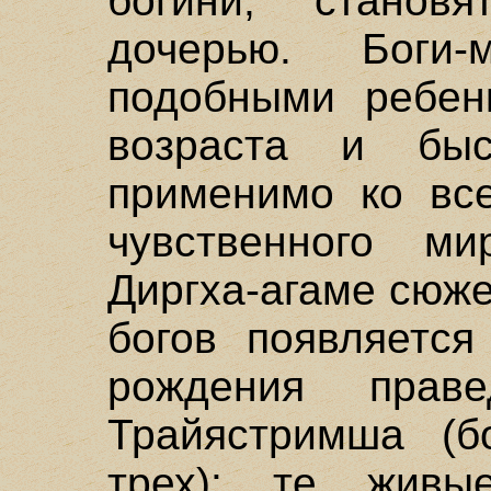
богини, стано
дочерью. Боги-
подобными ребенк
возраста и быс
применимо ко вс
чувственного м
Диргха-агаме сюже
богов появляется
рождения прав
Трайястримша (б
трех): те живы