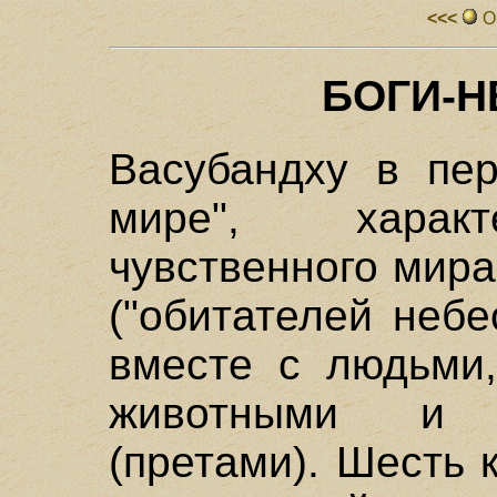
<<<
О
БОГИ-
Васубандху в пер
мире", характ
чувственного мира
("обитателей неб
вместе с людьми,
животными и 
(претами). Шесть 