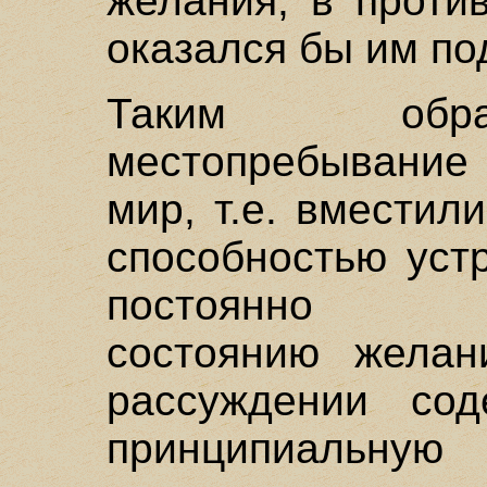
желания, в проти
оказался бы им п
Таким обра
местопребывание 
мир, т.е. вмести
способностью уст
постоянно во
состоянию желан
рассуждении сод
принципиаль