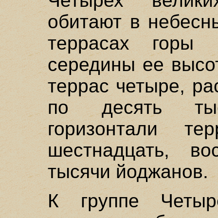
Четырех велик
обитают в небесн
террасах горы 
середины ее высо
террас четыре, р
по десять ты
горизонтали те
шестнадцать, в
тысячи йоджанов.
К группе Четыр