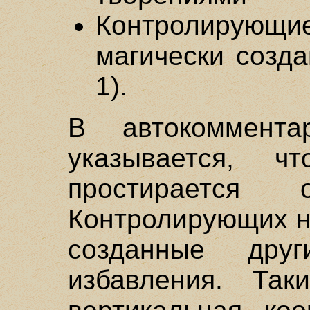
Контролирую
магически созда
1).
В автокоммент
указывается, ч
простирается
Контролирующих н
созданные др
избавления. Так