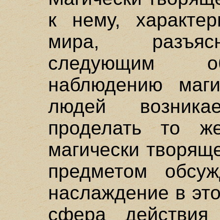
к нему, характер
мира, разъяс
следующим об
наблюдению маги
людей возник
проделать то ж
магически творящ
предметом обсуж
наслаждение в это
сфера действия 