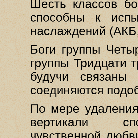
Шесть классов бо
способны к испы
наслаждений (АКБ, I
Боги группы Четы
группы Тридцати т
будучи связаны 
соединяются подо
По мере удаления
вертикали сп
чувственной любв