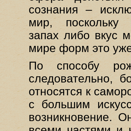
сознания – исклю
мир, поскольку 
запах либо вкус м
мире форм это уж
По способу ро
следовательно, б
относятся к само
с большим искусс
возникновение. О
всеми частями и ч