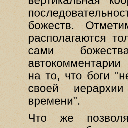
вертикальная коо
последовательн
божеств. Отмети
располагаются то
сами божеств
автокомментарии 
на то, что боги "
своей иерархи
времени".
Что же позволя