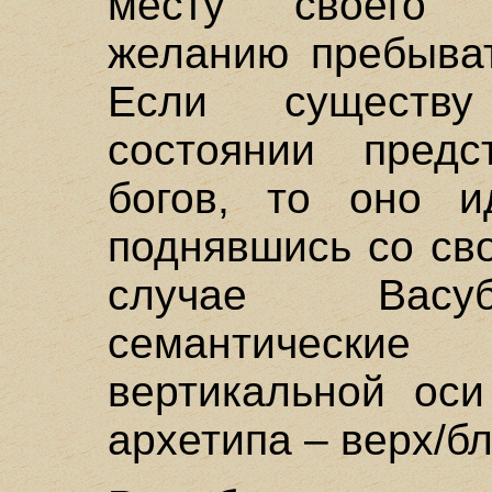
месту своего 
желанию пребывать
Если существ
состоянии предс
богов, то оно и
поднявшись со св
случае Васуб
семантическ
вертикальной оси
архетипа – верх/бл