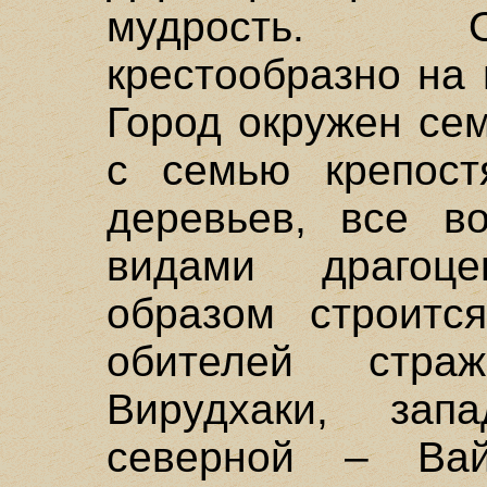
мудрость. О
крестообразно на
Город окружен се
с семью крепос
деревьев, все в
видами драгоц
образом строитс
обителей стр
Вирудхаки, зап
северной – Вай