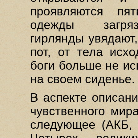
проявляются пят
одежды загряз
гирлянды увядают
пот, от тела исх
боги больше не и
на своем сиденье.
В аспекте описан
чувственного мир
следующее (АКБ, I