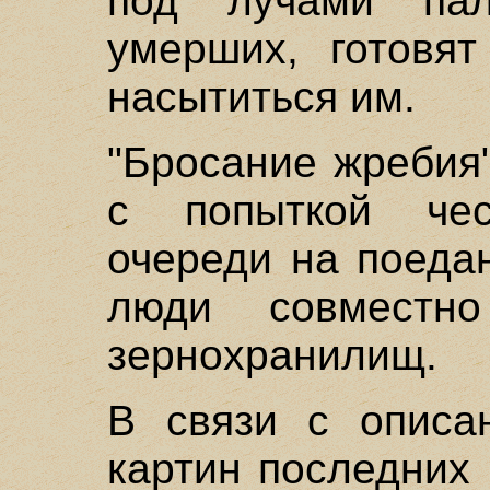
под лучами пал
умерших, готовят
насытиться им.
"Бросание жребия
с попыткой чес
очереди на поедан
люди совместн
зернохранилищ.
В связи с описан
картин последних