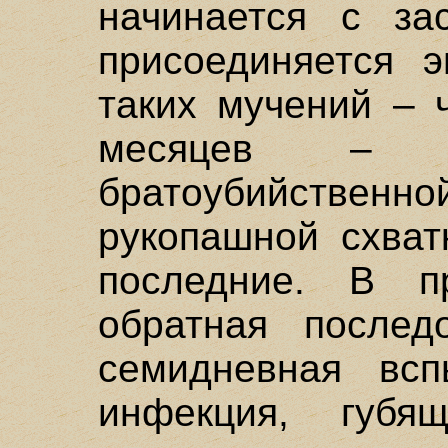
начинается с за
присоединяется 
таких мучений – 
месяцев – н
братоубийст
рукопашной схват
последние. В п
обратная последо
семидневная всп
инфекция, губя