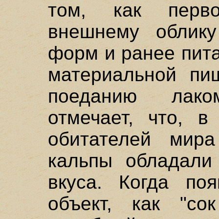
том, как перв
внешнему облик
форм и ранее пит
материальной пищ
поеданию лак
отмечает, что, в
обитателей мир
кальпы обладали
вкуса. Когда по
объект, как "сок