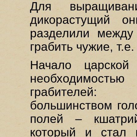
Для выращиван
дикорастущий о
разделили между
грабить чужие, т.е
Начало царской
необходимост
грабителей:
большинством гол
полей – кшатрий
который и стал 