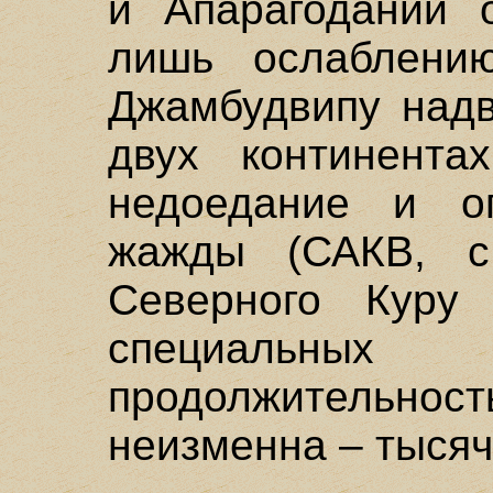
и Апарагодании 
лишь ослаблению
Джамбудвипу надв
двух континент
недоедание и ог
жажды (САКВ, с.
Северного Куру
специальных 
продолжительност
неизменна – тысяча 