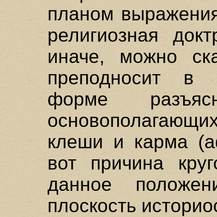
планом выражения
религиозная докт
иначе, можно ска
преподносит в п
форме разъяс
основополагающих
клеши и карма (а
вот причина круг
данное положе
плоскость историо