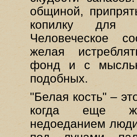
общиной, припрят
копилку для б
Человеческое со
желая истребля
фонд и с мысль
подобных.
"Белая кость" – эт
когда еще жи
недоеданием люди