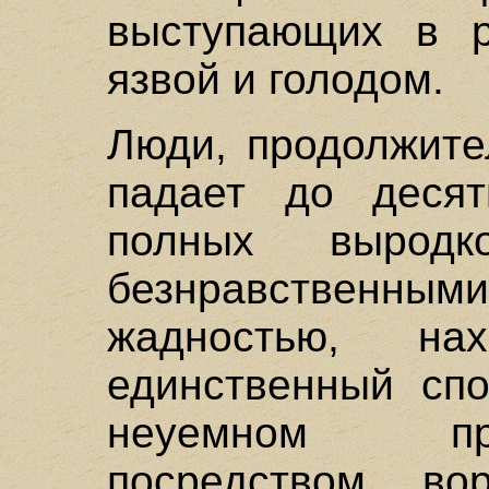
выступающих в р
язвой и голодом.
Люди, продолжите
падает до десят
полных вырод
безнравственными
жадностью, н
единственный спо
неуемном пр
посредством во