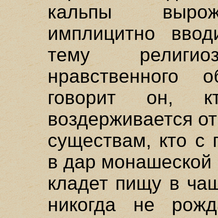
кальпы вырож
имплицитно ввод
тему религи
нравственного о
говорит он, 
воздерживается о
существам, кто с
в дар монашеской
кладет пищу в ча
никогда не рож