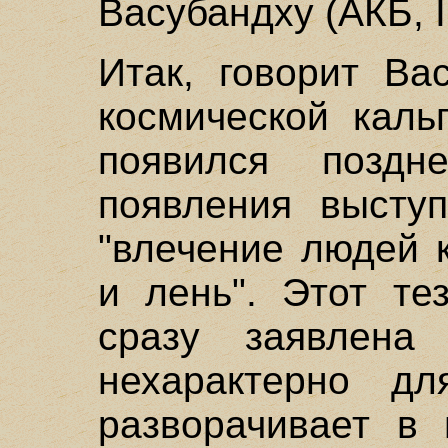
Васубандху (АКБ, II
Итак, говорит Ва
космической каль
появился позд
появления выступ
"влечение людей 
и лень". Этот те
сразу заявлена 
нехарактерно дл
разворачивает в 