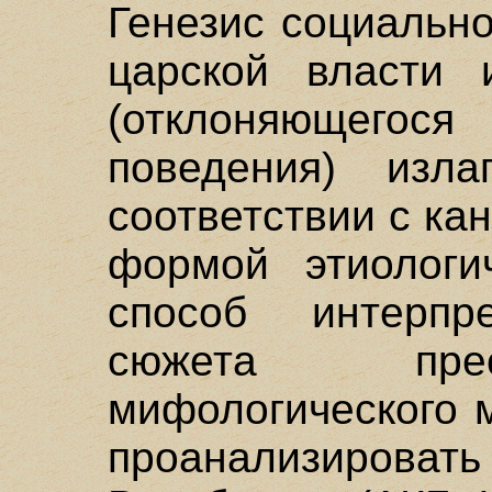
Генезис социально
царской власти 
(отклоняющегос
поведения) изла
соответствии с ка
формой этиологи
способ интерпре
сюжета прео
мифологического 
проанализировать 