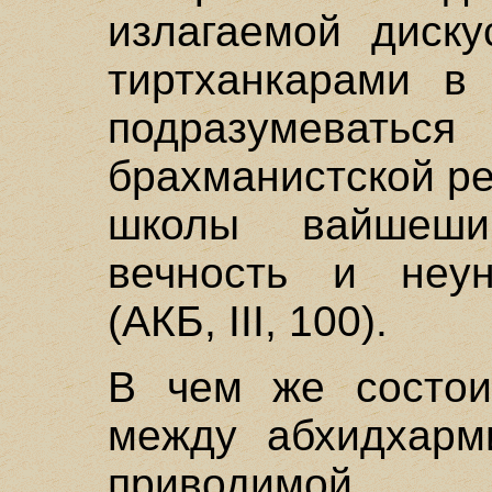
излагаемой диску
тиртханкарами в
подразумеват
брахманистской р
школы вайшешик
вечность и неун
(АКБ, III, 100).
В чем же состои
между абхидхарми
приводимой