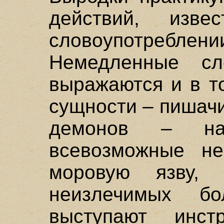
действий, изв
словоупотреблени
Немедленные сл
выражаются и в т
сущности – пишач
демонов – на
всевозможные нес
моровую язву,
неизлечимых бо
выступают инст