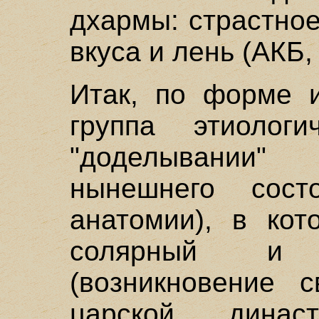
дхармы: страстно
вкуса и лень (АКБ, I
Итак, по форме 
группа этиоло
"доделывании
нынешнего сост
анатомии), в кот
солярный и
(возникновение с
царской дина