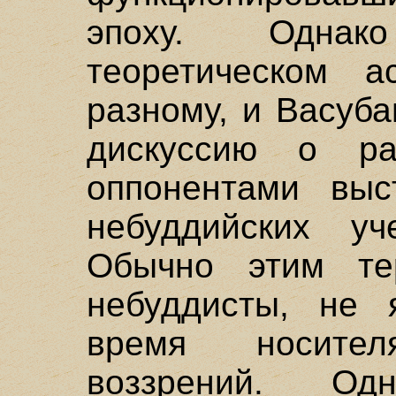
эпоху. Однак
теоретическом а
разному, и Васуб
дискуссию о ра
оппонентами выс
небуддийских уч
Обычно этим те
небуддисты, не
время носител
воззрений. Од