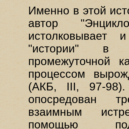
Именно в этой ис
автор "Энцикл
истолковывает и
"истории" в
промежуточной к
процессом вырож
(АКБ, III, 97-98
опосредован т
взаимным ист
помощью под