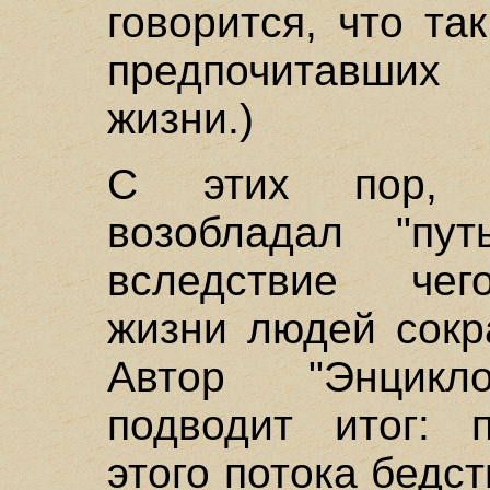
говорится, что та
предпочитавши
жизни.)
С этих пор, г
возобладал "пут
вследствие чег
жизни людей сокр
Автор "Энцикл
подводит итог: 
этого потока бедс