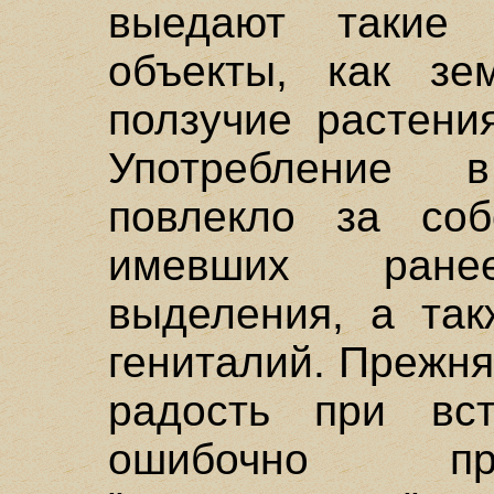
выедают такие 
объекты, как зе
ползучие растени
Употребление 
повлекло за соб
имевших ране
выделения, а так
гениталий. Прежн
радость при вс
ошибочно пр