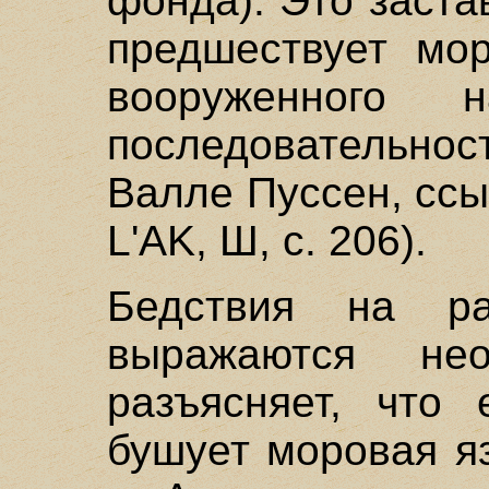
фонда). Это заста
предшествует мо
вооруженного 
последовательност
Валле Пуссен, ссы
L'AK, Ш, с. 206).
Бедствия на ра
выражаются нео
разъясняет, что
бушует моровая я