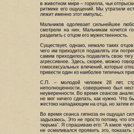
в животном мире – горилла, чьи отпрыски
ритмике его ощущений. Мы утратили ест
лежит именно этот импульс.
Мальчиков одолевает сильнейшее любо
смотрели на них. Мальчикам хочется г
разделить с отцом его мужественность.
Существует, однако, немало таких отцо
чего им приходится подавлять эти потре
самим приходилось подавлять свою тягу к
агрессивное. Здесь, скорее, можно гов
гомосексуальных влечений, которые отец
привести один из наиболее типичных при
С.П. – молодой человек 28 лет, ст
неполноценности, совершенно был нес
неуверенности. Во время сеансов анализа
не мог ничего сделать, как нужно. Что 
жестоко нападающим на отца, но затем е
Во время сеанса гипноза он ощущал силь
задыхаюсь, Это не просто потому, что от
тюрьма". Я спрашиваю его: "А какое чувс
не осмеливался проявить это, показать 