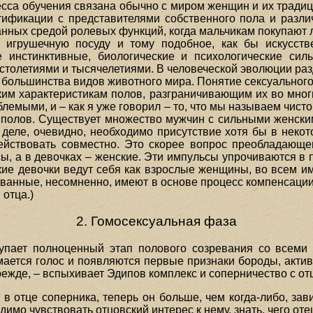
есса обучения связана обычно с миром женщин и их традиц
тификации с представителями собственного пола и разл
занных средой ролевых функций, когда мальчикам покупают 
 игрушечную посуду и тому подобное, как бы искусств
е инстинктивные, биологические и психологические си
столетиями и тысячелетиями. В человеческой эволюции ра
 у большинства видов животного мира. Понятие сексуальног
ким характеристикам полов, разграничивающим их во многи
емыми, и – как я уже говорил – то, что мы называем чист
х полов. Существует множество мужчин с сильными женски
деле, очевидно, необходимо присутствие хотя бы в некото
ействовать совместно. Это скорее вопрос преобладающег
ы, а в девочках – женские. Эти импульсы упрочиваются в 
кие девочки ведут себя как взрослые женщины, во всем и
анные, несомненно, имеют в основе процесс компенсации 
 отца.)
2. Гомосексуальная фаза
ступает полноценный этап полового созревания со всеми
ается голос и появляются первые признаки бороды, активи
режде, – вспыхивает Эдипов комплекс и соперничество с от
 в отце соперника, теперь он больше, чем когда-либо, зав
имо чувствовать отцовский интерес к нему, знать, чего отец 