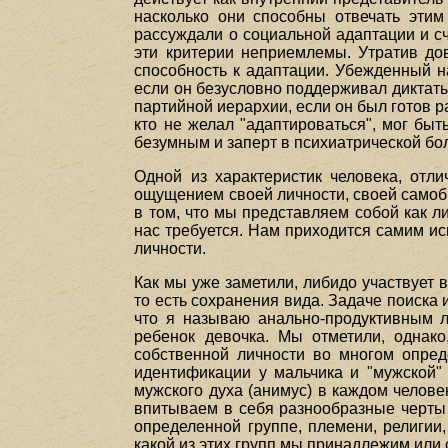
насколько они способны отвечать этим
рассуждали о социальной адаптации и сч
эти критерии неприемлемы. Утратив до
способность к адаптации. Убежденный н
если он безусловно поддерживал диктаты
партийной иерархии, если он был готов р
кто не желал "адаптироваться", мог бы
безумным и заперт в психиатрической бо
Одной из характеристик человека, отл
ощущением своей личности, своей самобы
в том, что мы представляем собой как ли
нас требуется. Нам приходится самим ис
личности.
Как мы уже заметили, либидо участвует
то есть сохранения вида. Задаче поиска 
что я называю анально-продуктивным л
ребенок девочка. Мы отметили, однак
собственной личности во многом опред
идентификации у мальчика и "мужской" 
мужского духа (анимус) в каждом челове
впитываем в себя разнообразные черты 
определенной группе, племени, религии,
какой из этих групп мы принадлежим или