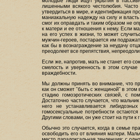
молодые люди ищут укрытия в пассивн
лишенными всякого честолюбия. Часто 
утвердиться в мире, и идентификация про
маниакальную надежду на силу и власть 
смог их оправдать и таким образом не оп
к матери и ее отношения к нему. Если м
на его успех в жизни, то может случить
мужчин-героев, постарается им подражать
как бы в вознаграждение за неудачу отца
преодолеет все препятствия, непреодолим
Если же, напротив, мать не станет его со
смелость и уверенность в этом случае
враждебности.
Мы должны принять во внимание, что пр
как он сможет "быть с женщиной" в этом 
стадию гомоэротических связей, с по
Достаточно часто случается, что мальчи
него не устанавливается либидозны
гомосексуальные потребности остаются 
Другими словами, он уже стоит на пути к 
Обычно это случается, когда в семье пр
освободить его от влияния матери. Мальч
место парадоксальная тенденция: с одн