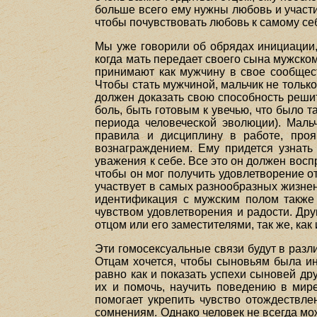
больше всего ему нужны любовь и участи
чтобы почувствовать любовь к самому се
Мы уже говорили об обрядах инициации,
когда мать передает своего сына мужско
принимают как мужчину в свое сообщест
Чтобы стать мужчиной, мальчик не только
должен доказать свою способность решит
боль, быть готовым к увечью, что было 
периода человеческой эволюции). Маль
правила и дисциплину в работе, про
вознаграждением. Ему придется узнать
уважения к себе. Все это он должен восп
чтобы он мог получить удовлетворение о
участвует в самых разнообразных жизне
идентификация с мужским полом также 
чувством удовлетворения и радости. Дру
отцом или его заместителями, так же, как
Эти гомосексуальные связи будут в разл
Отцам хочется, чтобы сыновьям была ин
равно как и показать успехи сыновей д
их и помочь, научить поведению в мире
помогает укрепить чувство отождествле
сомнениям. Однако человек не всегда мож