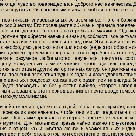
е отца, чувство товарищества и доброго наставничества. 
бе и ощутить себя способным вызвать любовь к себе со сто
 практически универсальных во всем мире, – это и бармиц
му сообществу. Его посвящают в обычаи и правила поведен
во, и он должен сыграть свою роль как мужчина. Однак
 должен приобрести навыки и знания, соблюсти все ритуал
ь те задачи, что поставлены перед ним. Эти задачи включа
так необходимо для охотника или воина (ведь этот образ ж
чик должен продемонстрировать свою храбрость и опре
являть разумное любопытство, научиться понимать со
 цену конкуренции в мире мужчин, чтобы достичь опреде
ринять от отца и других авторитетных фигур, они должны на
т выполнения всех этих трудных задач и даже удовольствие
нно важных процессах, связанных с развитием индивида, б
будет проходить не без участия либидо, которое наполн
гими словами, в этот период возникнет нечто вроде гомо
 и между мальчиками.
ичной степени подавляться и действовать как скрытая, лат
тересна их деятельность, чтобы они могли поделиться с
ругим. Они также проявляют интерес к новым сексуальным 
 мужчин. Для мальчиков чрезвычайно важно почувствова
ния с отцом, как и чувства любви и уважения к их инди
ет вести себя столь открыто и естественно, как, наприме