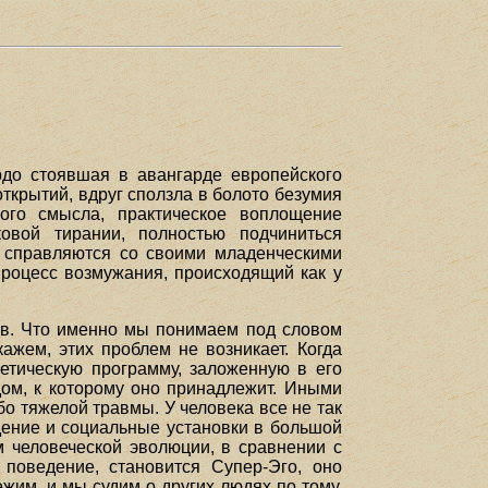
до стоявшая в авангарде европейского
крытий, вдруг сползла в болото безумия
ого смысла, практическое воплощение
ковой тирании, полностью подчиниться
и справляются со своими младенческими
процесс возмужания, происходящий как у
сов. Что именно мы понимаем под словом
ажем, этих проблем не возникает. Когда
нетическую программу, заложенную в его
дом, к которому оно принадлежит. Иными
бо тяжелой травмы. У человека все не так
едение и социальные установки в большой
 человеческой эволюции, в сравнении с
поведение, становится Супер-Эго, оно
жим, и мы судим о других людях по тому,