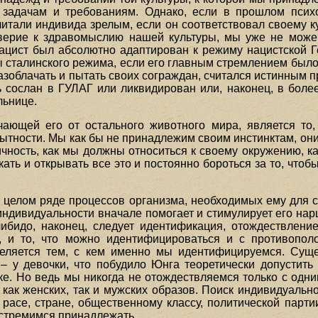
 задачам и требованиям. Однако, если в прошлом псих
итали индивида зрелым, если он соответствовал своему к
верие к здравомыслию нашей культуры, мы уже не можем 
ацист был абсолютно адаптирован к режиму нацистской Г
 сталинского режима, если его главным стремлением было
азоблачать и пытать своих сограждан, считался истинным 
ть сослан в ГУЛАГ или ликвидирован или, наконец, в боле
льнице.
ичающей его от остального животного мира, является то
тности. Мы как бы не принадлежим своим инстинктам, они
чность, как мы должны относиться к своему окружению, ка
кать и открывать все это и постоянно бороться за то, что
 в целом ряде процессов организма, необходимых ему для 
индивидуальности вначале помогает и стимулирует его нар
ибидо, наконец, следует идентификация, отождествление
о, и то, что можно идентифицироваться и с противоп
еляется тем, с кем именно мы идентифицируемся. Суще
– у девочки, что побудило Юнга теоретически допустить
ке. Но ведь мы никогда не отождествляемся только с одн
как женских, так и мужских образов. Поиск индивидуально
 расе, стране, общественному классу, политической партии
 стремимся принадлежать.