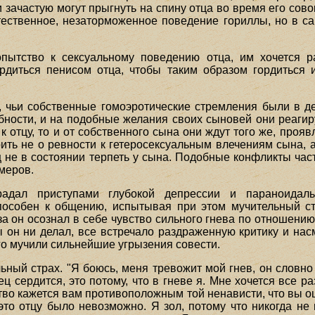
 зачастую могут прыгнуть на спину отца во время его сово
ественное, незаторможенное поведение гориллы, но в са
пытство к сексуальному поведению отца, им хочется 
ордиться пенисом отца, чтобы таким образом гордиться 
в, чьи собственные гомоэротические стремления были в де
бности, и на подобные желания своих сыновей они реагир
 отцу, то и от собственного сына они ждут того же, прояв
орить не о ревности к гетеросексуальным влечениям сына,
 не в состоянии терпеть у сына. Подобные конфликты част
меров.
радал приступами глубокой депрессии и параноидаль
пособен к общению, испытывая при этом мучительный ст
 он осознал в себе чувство сильного гнева по отношению 
бы он ни делал, все встречало раздраженную критику и на
го мучили сильнейшие угрызения совести.
ный страх. "Я боюсь, меня тревожит мой гнев, он словно
ец сердится, это потому, что в гневе я. Мне хочется все р
тво кажется вам противоположным той ненависти, что вы о
это отцу было невозможно. Я зол, потому что никогда не