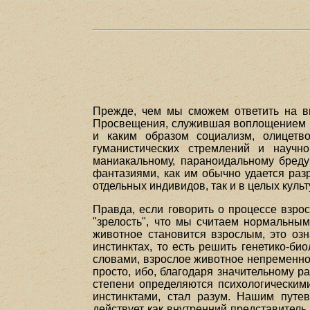
Прежде, чем мы сможем ответить на в
Просвещения, служившая воплощением вс
и каким образом социализм, олицетв
гуманистических стремлений и научно
маниакальному, параноидальному бреду
фантазиями, как им обычно удается раз
отдельных индивидов, так и в целых культ
Правда, если говорить о процессе взро
"зрелость", что мы считаем нормальным
животное становится взрослым, это озн
инстинктах, то есть решить генетико-б
словами, взрослое животное непременно д
просто, ибо, благодаря значительному р
степени определяются психологическим
инстинктами, стал разум. Нашим путе
действует как внутренний представитель