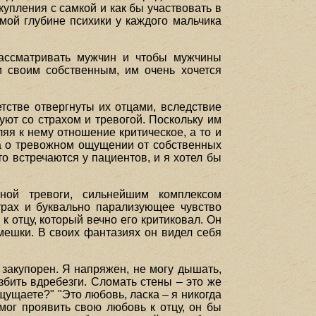
купления с самкой и как бы участвовать в
мой глубине психики у каждого мальчика
рассматривать мужчин и чтобы мужчины
и своим собственным, им очень хочется
тстве отвергнуты их отцами, вследствие
уют со страхом и тревогой. Поскольку им
ляя к нему отношение критическое, а то и
 а о тревожном ощущении от собственных
о встречаются у пациентов, и я хотел бы
ной тревоги, сильнейшим комплексом
рах и буквально парализующее чувство
к отцу, который вечно его критиковал. Он
смешки. В своих фантазиях он видел себя
 закупорен. Я напряжен, не могу дышать,
азбить вдребезги. Сломать стены – это же
щущаете?" "Это любовь, ласка – я никогда
 мог проявить свою любовь к отцу, он бы