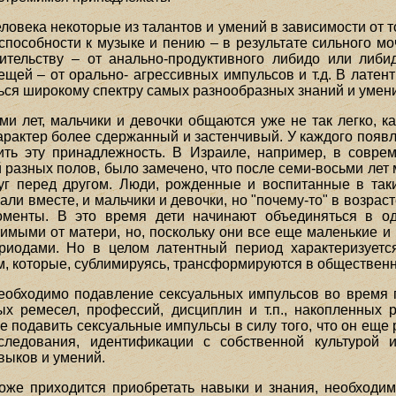
ловека некоторые из талантов и умений в зависимости от т
 способности к музыке и пению – в результате сильного мо
ительству – от анально-продуктивного либидо или либи
ещей – от орально- агрессивных импульсов и т.д. В лате
ься широкому спектру самых разнообразных знаний и умен
ми лет, мальчики и девочки общаются уже не так легко, к
арактер более сдержанный и застенчивый. У каждого появ
ть эту принадлежность. В Израиле, например, в совре
 разных полов, было замечено, что после семи-восьми лет 
г перед другом. Люди, рожденные и воспитанные в таки
ли вместе, и мальчики и девочки, но "почему-то" в возраст
менты. В это время дети начинают объединяться в од
имыми от матери, но, поскольку они все еще маленькие и 
ериодами. Но в целом латентный период характеризуетс
м, которые, сублимируясь, трансформируются в общественн
еобходимо подавление сексуальных импульсов во время п
 ремесел, профессий, дисциплин и т.п., накопленных 
 подавить сексуальные импульсы в силу того, что он еще 
ледования, идентификации с собственной культурой
выков и умений.
оже приходится приобретать навыки и знания, необходи