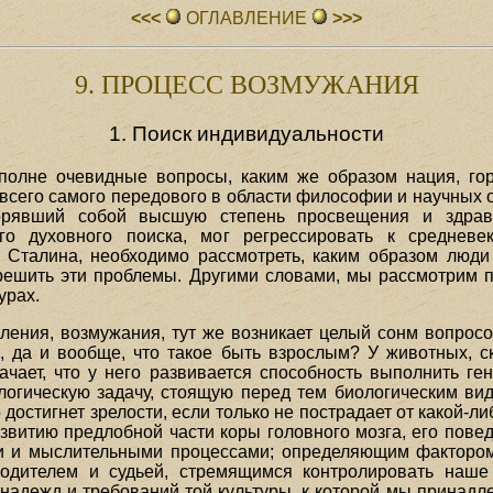
<<<
ОГЛАВЛЕHИЕ
>>>
9. ПРОЦЕСС ВОЗМУЖАНИЯ
1. Поиск индивидуальности
полне очевидные вопросы, каким же образом нация, гор
его самого передового в области философии и научных от
орявший собой высшую степень просвещения и здрав
го духовного поиска, мог регрессировать к средневе
 Сталина, необходимо рассмотреть, каким образом люд
решить эти проблемы. Другими словами, мы рассмотрим 
урах.
сления, возмужания, тут же возникает целый сонм вопро
, да и вообще, что такое быть взрослым? У животных, ск
ачает, что у него развивается способность выполнить ге
иологическую задачу, стоящую перед тем биологическим ви
остигнет зрелости, если только не пострадает от какой-ли
азвитию предлобной части коры головного мозга, его пов
и и мыслительными процессами; определяющим фактором
водителем и судьей, стремящимся контролировать наше 
 надежд и требований той культуры, к которой мы принадле