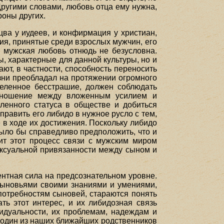
Другими словами, любовь отца ему нужна,
роны других.
ва у иудеев, и конфирмация у христиан,
ия, принятые среди взрослых мужчин, его
о мужская любовь отнюдь не безусловна.
ы, характерные для данной культуры, но и
ют, в частности, способность переносить
изни преобладал на протяжении огромного
деленное бесстрашие, должен соблюдать
отношение между вложенным усилием и
ленного статуса в обществе и добиться
править его либидо в нужное русло с тем,
 в ходе их достижения. Поскольку либидо
ыло бы справедливо предположить, что и
ит этот процесс связи с мужским миром
сексуальной привязанности между сыном и
ентная сила на предсознательном уровне.
 сыновьями своими знаниями и умениями,
потребностям сыновей, стараются понять
ть этот интерес, и их либидозная связь
видуальности, их проблемам, надеждам и
р, один из наших ближайших родственников