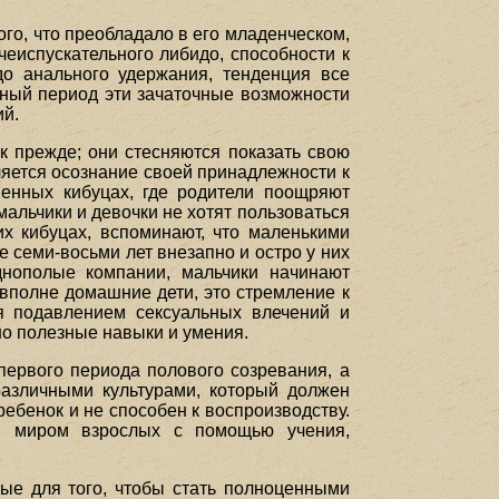
ого, что преобладало в его младенческом,
чеиспускательного либидо, способности к
до анального удержания, тенденция все
нтный период эти зачаточные возможности
ий.
ак прежде; они стесняются показать свою
ляется осознание своей принадлежности к
менных кибуцах, где родители поощряют
мальчики и девочки не хотят пользоваться
х кибуцах, вспоминают, что маленькими
е семи-восьми лет внезапно и остро у них
нополые компании, мальчики начинают
вполне домашние дети, это стремление к
я подавлением сексуальных влечений и
о полезные навыки и умения.
ервого периода полового созревания, а
различными культурами, который должен
ребенок и не способен к воспроизводству.
 и миром взрослых с помощью учения,
мые для того, чтобы стать полноценными