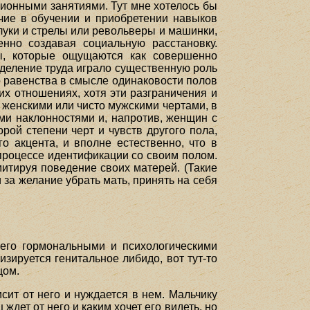
ионными занятиями. Тут мне хотелось бы
ичие в обучении и приобретении навыков
луки и стрелы или револьверы и машинки,
енно создавая социальную расстановку.
лы, которые ощущаются как совершенно
зделение труда играло существенную роль
о равенства в смысле одинаковости полов
х отношениях, хотя эти разграничения и
о женскими или чисто мужскими чертами, в
ми наклонностями и, напротив, женщин с
рой степени черт и чувств другого пола,
о акцента, и вполне естественно, что в
процессе идентификации со своим полом.
митируя поведение своих матерей. (Такие
за желание убрать мать, принять на себя
 его гормональными и психологическими
зируется генитальное либидо, вот тут-то
цом.
исит от него и нуждается в нем. Мальчику
ждет от него и каким хочет его видеть, но