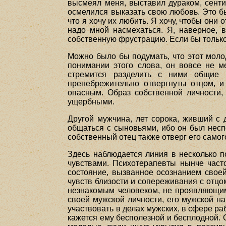
высмеял меня, выставил дураком, сент
осмелился выказать свою любовь. Это бы
что я хочу их любить. Я хочу, чтобы они 
надо мной насмехаться. Я, наверное, в
собственную фрустрацию. Если бы только
Можно было бы подумать, что этот моло
понимании этого слова, он вовсе не м
стремится разделить с ними общие 
пренебрежительно отвергнуты отцом, и
опасным. Образ собственной личности,
ущербными.
Другой мужчина, лет сорока, живший с 
общаться с сыновьями, ибо он был неспо
собственный отец также отверг его самог
Здесь наблюдается линия в несколько п
чувствами. Психотерапевты нынче часто
состояние, вызванное осознанием своей
чувств близости и сопереживания с отцом
незнакомым человеком, не проявляющим 
своей мужской личности, его мужской 
участвовать в делах мужских, в сфере р
кажется ему бесполезной и бесплодной. О