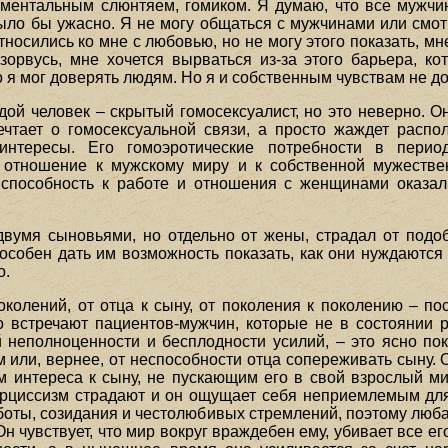
иментальным слюнтяем, гомиком. Я думаю, что все мужчи
ло бы ужасно. Я не могу общаться с мужчинами или смотре
относились ко мне с любовью, но не могу этого показать, мн
зорвусь, мне хочется вырваться из-за этого барьера, к
 я мог доверять людям. Но я и собственным чувствам не д
дой человек – скрытый гомосексуалист, но это неверно. О
ечтает о гомосексуальной связи, а просто жаждет распо
интересы. Его гомоэротические потребности в перио
 отношение к мужскому миру и к собственной мужестве
 способность к работе и отношения с женщинами оказал
двумя сыновьями, но отдельно от жены, страдал от подо
собен дать им возможность показать, как они нуждаются 
о.
околений, от отца к сыну, от поколения к поколению – п
 встречают пациентов-мужчин, которые не в состоянии р
 неполноценности и бесплодности усилий, – это ясно пока
 или, вернее, от неспособности отца сопереживать сыну. 
интереса к сыну, не пускающим его в свой взрослый ми
нарциссизм страдают и он ощущает себя неприемлемым д
аботы, созидания и честолюбивых стремлений, поэтому люба
н чувствует, что мир вокруг враждебен ему, убивает все ег