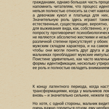
гражданами, однако большая часть проц
напомнить читателям, что процесс иден
нельзя полностью относить за счет навя
а девочкам кукол и платьица для них,
Значительную роль здесь играют такж
естественные, существующие, вероятно, 
для выживания вида, как, собственно, и
попросту противоречит психобиологичес
не являются абсолютно жесткими и незыбл
различной степени присутствует у обои
мужским складом характера, и на самом 
чтобы они могли понять друг друга и д
мальчиках преобладают мужские импульс
Поистине удивительно, как часто малень
формы идентификации, несколько утриров
ее роль и полностью овладеть вниманием
К концу латентного периода, когда на
трансформациями, когда у мальчиков лом
вновь – и значительно сильнее, нежели п
Но хотя, с одной стороны, мальчик видит
очень важно гордиться отцом, ему необход