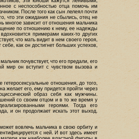
котиков, эти юноши кажутся ленивыми,
анное с неспособностью отца помочь им
ачником. После того как сын лелеял почти
о, что эти ожидания не сбылись, отец не
ень многое зависит от отношения мальчика
хищение по отношению к нему, ее надежды
н вдохновится примерами каких-то других
вует, что мать видит в нем своего героя,
 себе, как он достигнет больших успехов,
мальчик почувствует, что его предали, его
ый мир он вступит с чувством вызова и
 гетеросексуальные отношения, до того,
на желает его, ему придется пройти через
рциссический образ себя как мужчины.
ошений со своим отцом и в то же время у
еализированными героями. Тогда его
да, и он продолжает искать этот выход.
 может вовлечь мальчика в свою орбиту и
дентифицируется с ней. И вот здесь имеет
 матери как наиболее властной фигуры в