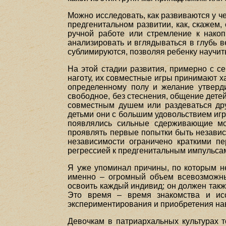
Можно исследовать, как развиваются у че
предгенитальном развитии, как, скажем,
ручной работе или стремление к накоп
анализировать и вглядываться в глубь в
сублимируются, позволяя ребенку научит
На этой стадии развития, примерно с се
наготу, их совместные игры принимают х
определенному полу и желание утверди
свободное, без стеснения, общение детей
совместным душем или раздеваться дру
детьми они с большим удовольствием игра
появлялись сильные сдерживающие мо
проявлять первые попытки быть независ
независимости ограничено краткими п
регрессией к предгенитальным импульса
Я уже упоминал причины, по которым н
именно – огромный объем всевозможных
освоить каждый индивид; он должен также
Это время – время знакомства и исс
экспериментирования и приобретения на
Девочкам в патриархальных культурах т