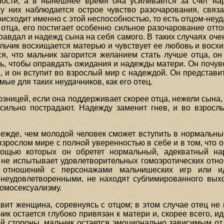
ости, а в нынешнее время она усиливается за счет нар
у них наблюдается острое чувство разочарования, связ
исходит именно с этой неспособностью, то есть отцом-неуд
отца, его постигает особенно сильное разочарование оттог
равдал и надежд сына на себя самого. В таких случаях оч
альчик восхищается матерью и чувствует ее любовь и вос
ся, что мальчик загорится желанием стать лучше отца, о
, чтобы оправдать ожидания и надежды матери. Он почувст
, и он вступит во взрослый мир с надеждой. Он представит
ые для таких неудачников, как его отец.
юзницей, если она поддерживает скорее отца, нежели сына, 
 сильно пострадают. Надежду заменит гнев, и во взросл
ежде, чем молодой человек сможет вступить в нормальные
взрослом мире с полной уверенностью в себе и в том, что о
мощью которых он обретет нормальный, адекватный на
к не испытывает удовлетворительных гомоэротических отн
х отношений с персонажами мальчишеских игр или ид
неудовлетворенными, не находят сублимированного выхо
гомосексуализму.
авит женщина, соревнуясь с отцом; в этом случае отец не
ик остается глубоко привязан к матери и, скорее всего, и
ой стороны, мальчик остается эмоционально зависимым от