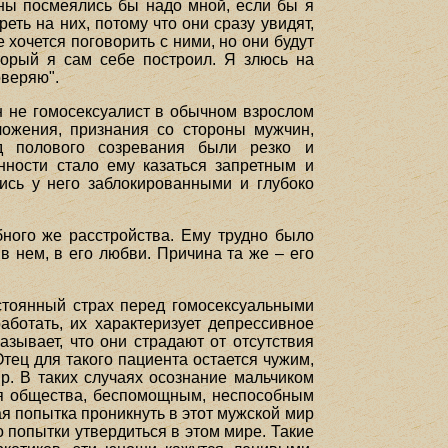
ны посмеялись бы надо мной, если бы я
ть на них, потому что они сразу увидят,
е хочется поговорить с ними, но они будут
оторый я сам себе построил. Я злюсь на
оверяю".
н не гомосексуалист в обычном взрослом
ложения, признания со стороны мужчин,
д полового созревания были резко и
нности стало ему казаться запретным и
ись у него заблокированными и глубоко
бного же расстройства. Ему трудно было
в нем, в его любви. Причина та же – его
остоянный страх перед гомосексуальными
аботать, их характеризует депрессивное
зывает, что они страдают от отсутствия
Отец для такого пациента остается чужим,
р. В таких случаях осознание мальчиком
ля общества, беспомощным, неспособным
я попытка проникнуть в этот мужской мир
о попытки утвердиться в этом мире. Такие