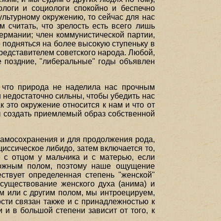
ологи и социологи спокойно и беспечно
ультурному окружению, то сейчас для нас
считать, что зрелость есть всего лишь
ермании; член коммунистической партии,
 подняться на более высокую ступеньку в
представителем советского народа. Любой,
е поздние, "либеральные" годы объявлен
, что природа не наделила нас прочным
 недостаточно сильны, чтобы убедить нас
к это окружение относится к нам и что от
бы создать приемлемый образ собственной
самосохранения и для продолжения рода,
циссическое либидо, затем включается то,
 с отцом у мальчика и с матерью, если
оложным полом, поэтому наше ощущение
ствует определенная степень "женской"
 существование женского духа (анима) и
им или с другим полом, мы интроецируем,
сти связан также и с принадлежностью к
 и в большой степени зависит от того, к