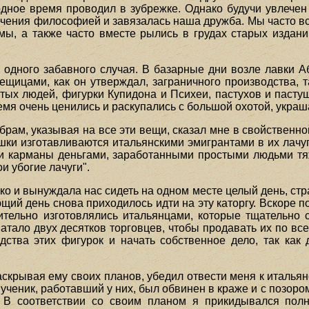
бодное время проводил в зубрежке. Однако будучи увлече
влечения философией и завязалась наша дружба. Мы часто в
ы, а также часто вместе рылись в грудах старых изданий
одного забавного случая. В базарные дни возле лавки 
ещицами, как он утверждал, заграничного производства, та
ых людей, фигурки Купидона и Психеи, пастухов и пастуше
 время очень ценились и раскупались с большой охотой, укр
рам, указывая на все эти вещи, сказал мне в свойственно
шки изготавливаются итальянскими эмигрантами в их лачуг
вои карманы деньгами, заработанными простыми людьми т
и убогие лачуги".
о и вынуждала нас сидеть на одном месте целый день, страд
щий день снова приходилось идти на эту каторгу. Вскоре по
вительно изготовлялись итальянцами, которые тщательно 
атало двух десятков торговцев, чтобы продавать их по вс
ства этих фигурок и начать собственное дело, так как
раскрывая ему своих планов, убедил отвести меня к италья
мя ученик, работавший у них, был обвинен в краже и с позоро
о. В соответствии со своим планом я прикидывался пол