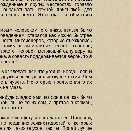
ожденные в других местностях, гораздо
о обрабатывать кожной присыпкой для
ся очень редко. Этот факт я объясняю
чивым человеком, его никак нельзя было
 поведением, старался как можно быстрее
ьность миссионеров, которые съезжались
, каким богам молиться человек, главное,
озрасте. Человек, меняющий одну веру на
ека, а совесть поддерживается верой, то я
совесть".
ог сделать все что угодно. Когда Елов и
их дружбы были довольно курьезными. Чем
сть чувств. Некоторые проявления этих
 на глаза.
нибудь сладостями, которые он, как было
ой, он не ел их сам, а прятал в карман,
евательств.
рмане конфету и предлагал ее Погосяну,
н по поеданию всяких гадостей, от которых
е для таких олухов, как ты. Лопай лучше