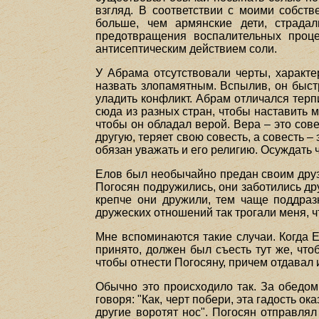
взгляд. В соответствии с моими собст
больше, чем армянские дети, страда
предотвращения воспалительных проце
антисептическим действием соли.
У Абрама отсутствовали черты, характе
назвать злопамятным. Вспылив, он быстр
уладить конфликт. Абрам отличался тер
сюда из разных стран, чтобы наставить м
чтобы он обладал верой. Вера – это сов
другую, теряет свою совесть, а совесть –
обязан уважать и его религию. Осуждать ч
Елов был необычайно предан своим друзь
Погосян подружились, они заботились др
крепче они дружили, тем чаще поддраз
дружеских отношений так трогали меня, ч
Мне вспоминаются такие случаи. Когда Е
принято, должен был съесть тут же, что
чтобы отнести Погосяну, причем отдавал 
Обычно это происходило так. За обедом
говоря: "Как, черт побери, эта гадость о
другие воротят нос". Погосян отправлял