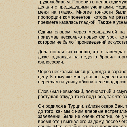
трудолюбивым. Поверив в непроходимую т
делали с предыдущими учениками. Недели
меня на глазах. Многие тонкости был
пропорции компонентов, которыми разво
предмета казалась гладкой. Так же я узн
Одним словом, через месяц-другой на 
придумав несколько новых фигурок, кот
котором не было "произведений искусств
Дела пошли так хорошо, что я завел да
даже однажды на неделю бросил торго
философии.
Через несколько месяцев, когда я зара
цену. К тому же мне ужасно надоело изг
переехал на улицу вблизи железнодорожн
Елов был невысокий, полноватый и смугл
растущая откуда-то из-под носа, так что 
Он родился в Турции, вблизи озера Ван, т
до того, как мы с ним впервые встретили
заведении были не очень строгие, он у
время отец выгнал его из дому, после чег
овцой. Мать в тайне от отца продолжала