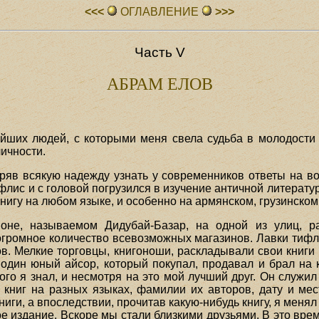
<<<
ОГЛАВЛЕHИЕ
>>>
Часть V
АБРАМ ЕЛОВ
йших людей, с которыми меня свела судьба в молодости 
ичности.
теряв всякую надежду узнать у современников ответы на 
флис и с головой погрузился в изучение античной литерату
нигу на любом языке, и особенно на армянском, грузинском
оне, называемом Дидубай-Базар, на одной из улиц, р
огромное количество всевозможных магазинов. Лавки тифл
в. Мелкие торговцы, книгоноши, раскладывали свои книги
 один юный айсор, который покупал, продавал и брал на
ого я знал, и несмотря на это мой лучший друг. Он служил
 книг на разных языках, фамилии их авторов, дату и мест
книги, а впоследствии, прочитав какую-нибудь книгу, я меня
ое издание. Вскоре мы стали близкими друзьями. В это вре