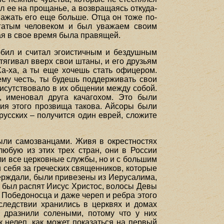
ал ее на прощанье, а возвращаясь откуда-
уважать его еще больше. Отца он тоже по-
огатым человеком и был уважаем своим
рая в свое время была правящей.
юбил и считал эгоистичным и бездушным
ягивал вверх свои штаны, и его друзьям
Ха-ха, а ты еще хочешь стать офицером.
 ему честь, ты будешь поддерживать свои
исутствовало в их общении между собой.
, именовал друга качагохом. Это были
рия этого прозвища такова. Айсоры были
усских – получится один еврей, сложите
ыли самозванцами. Живя в окрестностях
любую из этих трех стран, они в России
али все церковные службы, но и с большим
себя за греческих священников, которые
верждали, были привезены из Иерусалима,
м был распят Иисус Христос, волосы Девы
 Победоносца и даже череп и ребра этого
следствии хранились в церквях и домах
 дразнили солеными, потому что у них
 нелеп, как может показаться на первый