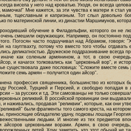
егда висела у него над кроватью. Уходя, он всегда целов
, мамочка!" Мне кажется, за эти чувства к матери я стал 
енным, тщеславным и капризным. Тот слыл довольно б
лько по материнской линии, из династии Маршимунов, кото
проходивший обучение в Филадельфии, которого он не л
очень смешили окружающих. Например, он постоянно подт
этого. Погосян часто подшучивал над Абрамом, говоря: "
 на гауптвахту, потому что вместо того что­бы отдавать
ались деликатностью. Дружеское поддразнивание всегда пр
иначе как соленым армянином, а тот, в свою очередь
сор, и качагох толковались как "церковный вор", и исто
зье существовала даже пословица: "Сложите вместе семь р
ложите семь армян – получится один айсор".
анена профессия священника, большинство из которых б
ду Россией, Турцией и Персией, и свободно попадая в 
рсии – за русских и т.д. Эти самозванцы не только соверш
ерковных реликвий. В российской провинции они выдавали 
 и наживались, продавая "реликвии", которые, как они ут
 "реликвий" были фрагменты того самого креста, на которо
ды, приносящие обладателю удачу, подковы лошади Георгия
невежественными людьми. И многие из тех предметов впо
 айсоров церковными ворами. Армян, в свою очередь,
орожденных детей. Хочу заметить, что этот обычай не так