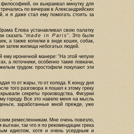
н философией, он выкраивал минутку для
стречались по вечерам в Александрийских
, и я даже стал ему помогать стоять за
Абрама Елова устанавливал свою палатку
к сказать "
made in Paris
". Это были
к, а также копилки в виде кошек, собак,
ашая затем жилища небогатых людей.
й ему ироничной манере: "На этой чепухе
ах, а лоточники, особенно такие ловкачи,
яжелым трудом: простофили покупают эти
ая то от жары, то от холода. К концу дня
сле того разговора я пошел к этому греку
скрывали секреты производства. Фигурки
ему городу. Все это навело меня на мысль
 деньги, заработанные мной прежде, уже
нским ремесленникам. Мне очень повезло,
м выгнан, так что я по рекомендации грека
ным идиотом, хотя и очень усердным и