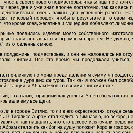
упость своего нового подмастерья, итальянцы не стали скр
 через две я уже знал вполне достаточно, так как весь 
и действительно очень важны для успешной работы. На
дят гипсовый порошок, чтобы в результате в готовом и
ал, что кроме клея, желатина и глицерина добавляют лимонн
рынке появились изделия моего собственного изготовл
орые стали пользоваться огромным спросом. Не думаю, 
а", изготовленных мною.
же полдюжины подмастерьев, и они не жаловались на отсу
влю книгами. Все это время мы продолжали учиться, 
ботал приличную по моим представлениям сумму, я продал 
отовление дурацких фигурок. Так как я должен был освобо
ой станции, и Абрам Елов со своими книгами тоже.
ый, с глазами, горящими как угольки. У него была густая 
закрывала ему все щеки.
о ли в городе Битлис, то ли в его окрестностях, откуда се
сь. В Тифлисе Абрам стал ходить в гимназию, но вскоре, н
мудрился так нашалить, что его вскоре исключили решение
о Абрам стал жить как бог на душу положит. Короче говоря, о
 посылать ему деньги. К ней он всю жизнь испытывал сам