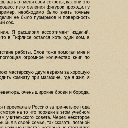
ывать от меня свои секреты, как они это
процесс изготовления фигурок проходил у
пример, необходимо было знать точные
зделии не было пузырьков и поверхность
ый сок.
ения. Я расширил ассортимент изделий,
что в Тифлисе остался хоть один дом, в
тствие работы. Елов тоже помогал мне и
поглощая огромное количество книг по
свою мастерскую двум евреям за хорошую
дить комнату при магазине, где я жил, я
шевелюра, очень широкие брови и борода,
мья переехала в Россию за три-четыре года
есмотря на то что порядки в этом учебном
м учительского совета. Через некоторое
н был в своей семье, так сказать, поганой
ые нежные чувства, которые не стеснялся