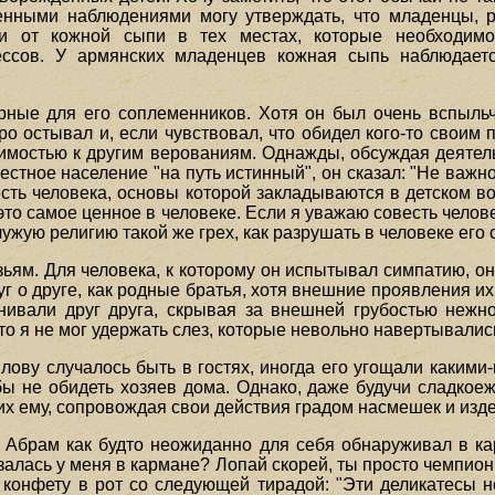
венными наблюдениями могу утверждать, что младенцы, р
ли от кожной сыпи в тех местах, которые необходим
ссов. У армянских младенцев кожная сыпь наблюдает
рные для его соплеменников. Хотя он был очень вспыль
о остывал и, если чувствовал, что обидел кого-то своим
пимостью к другим верованиям. Однажды, обсуждая деятел
естное население "на путь истинный", он сказал: "Не важно
есть человека, основы которой закладываются в детском в
 это самое ценное в человеке. Если я уважаю совесть челов
ужую религию такой же грех, как разрушать в человеке его 
ям. Для человека, к которому он испытывал симпатию, он м
уг о друге, как родные братья, хотя внешние проявления 
нивали друг друга, скрывая за внешней грубостью нежно
то я не мог удержать слез, которые невольно навертывались
лову случалось быть в гостях, иногда его угощали какими-
бы не обидеть хозяев дома. Однако, даже будучи сладкоежк
их ему, сопровождая свои действия градом насмешек и изд
 Абрам как будто неожиданно для себя обнаруживал в ка
казалась у меня в кармане? Лопай скорей, ты просто чемпио
 конфету в рот со следующей тирадой: "Эти деликатесы н