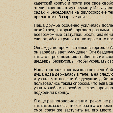
кадетский корпус и почти все свое сво
чтения книг по этому предмету. Из-за у
садах и беседовали на философские тем
прилавком в базарные дни.
Наша дружба особенно усилилась после 
некий грек, который торговал разными в
всевозможные статуэтки, бюсты знаменит
свинок, яблок, груш и т.п., которые в то
Однажды во время затишья в торговле Аб
он зарабатывает кучу денег. Эти безделу
как этот грек, помогают набивать им с
шедевры безвкусицы, чтобы украшать сво
Наша торговля книгами шла не очень бойк
душа едва держалась в теле, а на следую
и узнал, что все эти безделушки дейст
пользовались таким спросом, что едва хв
узнать любым способом секрет производ
подходили к концу.
Я еще раз поговорил с этим греком, не 
так как оказалось, что как раз в это вре
смог сразу же заступить на его мест