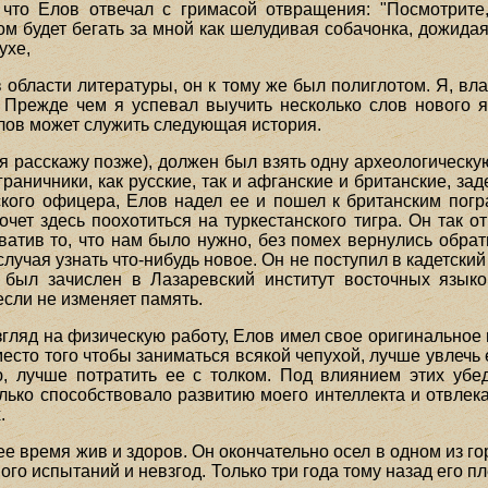
а что Елов отвечал с гримасой отвращения: "Посмотрите
том будет бегать за мной как шелудивая собачонка, дожид
ухе,
бласти литературы, он к тому же был полиглотом. Я, вл
Прежде чем я успевал выучить несколько слов нового я
ов может служить следующая история.
я расскажу позже), должен был взять одну археологическу
граничники, как русские, так и афганские и британские, з
ского офицера, Елов надел ее и пошел к британским погр
чет здесь поохотиться на туркестанского тигра. Он так о
хватив то, что нам было нужно, без помех вернулись обр
лучая узнать что-нибудь новое. Он не поступил в кадетский
 был зачислен в Лазаревский институт восточных языко
если не изменяет память.
згляд на физическую работу, Елов имел свое оригинальное 
вместо того чтобы заниматься всякой чепухой, лучше увлечь
ю, лучше потратить ее с толком. Под влиянием этих уб
лько способствовало развитию моего интеллекта и отвлек
.
щее время жив и здоров. Он окончательно осел в одном из 
много испытаний и невзгод. Только три года тому назад его 