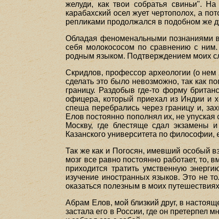
желуди, как твои собратья свиньи". Н
карабахский осел жует чертополох, а по
репликами продолжался в подобном же д
Обладая феноменальными познаниями в о
себя молокососом по сравнению с ним. 
родным языком. Подтверждением моих сл
Скридлов, профессор археологии (о нем 
сделать это было невозможно, так как по
границу. Раздобыв где-то форму британ
офицера, который приехал из Индии и хо
спеша перебрались через границу и, за
Елов постоянно пополнял их, не упуская с
Москву, где блестяще сдал экзамены и
Казанского университета по философии, 
Так же как и Погосян, имевший особый в
мозг все равно постоянно работает, то, 
приходится тратить умственную энерги
изучение иностранных языков. Это не то
оказаться полезным в моих путешествиях
Абрам Елов, мой близкий друг, в настоя
застала его в России, где он претерпел 