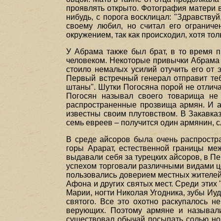
проявлять открыто. Фотография матери вс
нибудь, с порога восклицал: "Здравствуй
своему любил, но считал его огранич
окружением, так как происходил, хотя то
У Абрама также был брат, в то время 
человеком. Некоторые привычки Абрама 
стоило немалых усилий отучить его от 
Первый встречный генерал отправит тебя
штаны". Шутки Погосяна порой не отлич
Погосян называл своего товарища не 
распространенные прозвища армян. И ай
известны своим плутовством. В Закавка
семь евреев – получится один армянин, с
В среде айсоров была очень распростр
горы Арарат, естественной границы меж
выдавали себя за турецких айсоров, в Пе
успехом торговали различными видами ц
пользовались доверием местных жителей,
Афона и других святых мест. Среди этих
Марии, ногти Николая Угодника, зубы Иу
святого. Все это охотно раскупалось 
верующих. Поэтому армяне и называли
существовал обычай посыпать солью нов