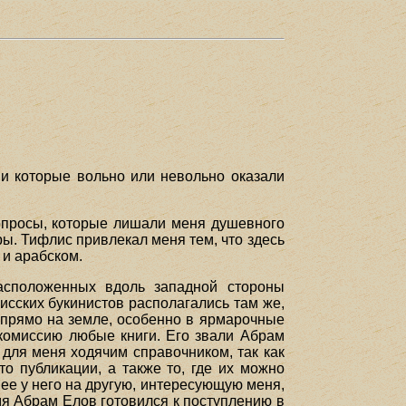
и которые вольно или невольно оказали
вопросы, которые лишали меня душевного
ры. Тифлис привлекал меня тем, что здесь
 и арабском.
асположенных вдоль западной стороны
исских букинистов располагались там же,
 прямо на земле, особенно в ярмарочные
 комиссию любые книги. Его звали Абрам
 для меня ходячим справочником, так как
о публикации, а также то, где их можно
л ее у него на другую, интересующую меня,
мя Абрам Елов готовился к поступлению в