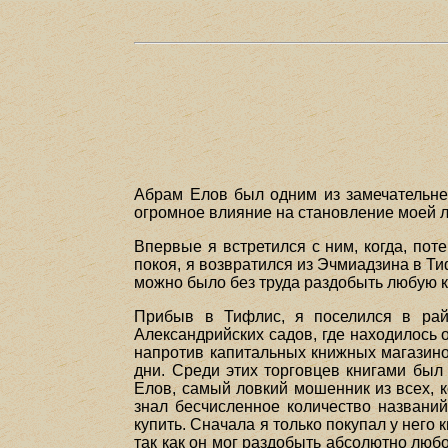
Абрам Елов был одним из замечательне
огромное влияние на становление моей л
Впервые я встретился с ним, когда, по
покоя, я возвратился из Эчмиадзина в Ти
можно было без труда раздобыть любую к
Прибыв в Тифлис, я поселился в рай
Александрийских садов, где находилось 
напротив капитальных книжных магазино
дни. Среди этих торговцев книгами был
Елов, самый ловкий мошенник из всех, к
знал бесчисленное количество названий
купить. Сначала я только покупал у него 
так как он мог раздобыть абсолютно люб