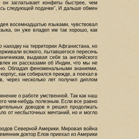
, он заглатывает конфеты быстрее, чем
аясь следующей подачки", И дальше обмен
адея восемнадцатью языками, чувствовал
зыка, он уже владел им так хорошо, как
ю находку на территории Афганистана, но
адерживали всякого, пытавшегося пересечь
аничникам, выдавая себя за английского
твлек их рассказами об Индии, что мы не
атно. Обладая феноменальными знаниями,
 корпус, как собирался прежде, а поехал в
в, через несколько лет получил диплом
мнение о работе умственной. Так как наш
 его чем-нибудь полезным. Если все равно
едительных доводов я решил продолжать
ало от несбыточных мечтаний, но и могло
городов Северной Америки. Мировая война
племянник доктор Елов приехал из Америки