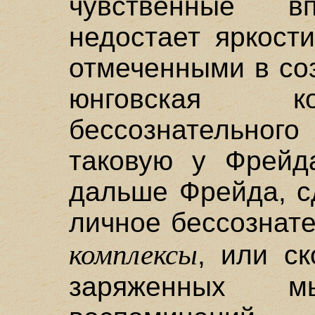
чувственные вп
недостает яркост
отмеченными в со
юнговская ко
бессознательног
таковую у Фрейд
дальше Фрейда, с
личное бессознат
комплексы
, или с
заряженных м