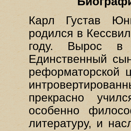
Биографи
Карл Густав Юнг
родился в Кессвил
году. Вырос в 
Единственный сын
реформаторской ц
интровертиров
прекрасно учил
особенно филосо
литературу, и на