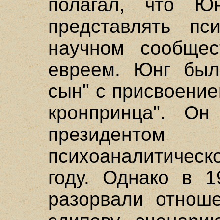
полагал, что Ю
представлять пс
научном сообщес
евреем. Юнг был
сын" с присвоение
кронпринца". О
президентом
психоаналитическ
году. Однако в 1
разорвали отноше