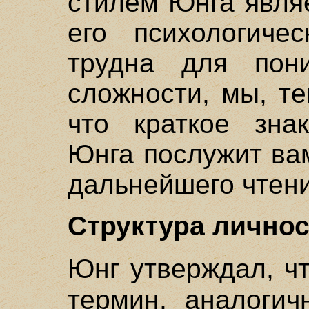
стилем Юнга являе
его психологиче
трудна для пон
сложности, мы, т
что краткое зна
Юнга послужит ва
дальнейшего чтени
Структура лично
Юнг утверждал, ч
термин, аналогич