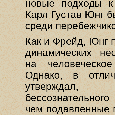
новые подходы к
Карл Густав Юнг 
среди перебежчико
Как и Фрейд, Юнг 
динамических не
на человеческо
Однако, в отли
утверждал, 
бессознательного
чем подавленные 