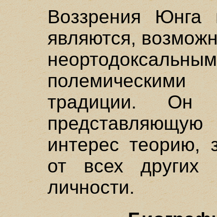
Воззрения Юнга 
являются, возмож
неортодоксал
полемическими 
традиции. Он 
представляющу
интерес теорию, 
от всех других 
личности.