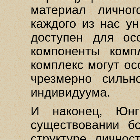
материал личног
каждого из нас ун
доступен для осо
компоненты комп
комплекс могут ос
чрезмерно сильн
индивидуума.
И наконец, Юн
существовании бо
структуре личнос