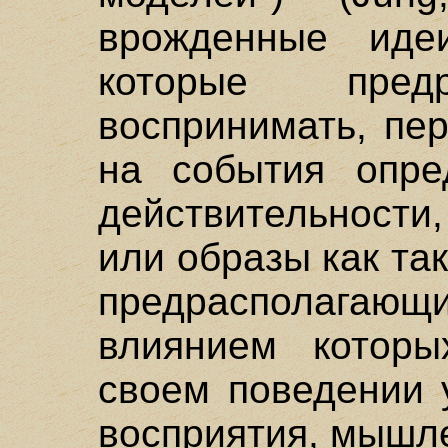
врожденные иде
которые пред
воспринимать, пе
на события опре
действительности
или образы как та
предрасполага
влиянием котор
своем поведении 
восприятия, мышле