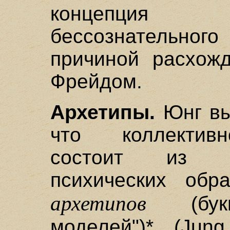
концепция 
бессознательн
причиной расхож
Фрейдом.
Архетипы.
Юнг выс
что коллективн
состоит из м
психических обр
архетипов
(буква
моделей")* (Jun