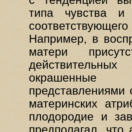
типа чувства и
соответствующего
Например, в восп
матери присут
действительн
окрашенные 
представлениями 
материнских атри
плодородие и зав
предполагал, что