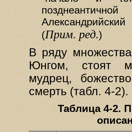
позднеантичн
Александрийский
Прим. ред.
(
)
В ряду множества
Юнгом, стоят ма
мудрец, божество
смерть (табл. 4-2).
Таблица 4-2. 
описа