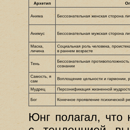
Архетип
Оп
Анима
Бессознательная женская сторона л
Анимус
Бессознательная мужская сторона л
Маска,
Социальная роль человека, происте
личина
в раннем возрасте
Бессознательная противоположность т
Тень
сознании
Самость, я
Воплощение цельности и гармонии, 
сам
Мудрец
Персонификация жизненной мудрости
Бог
Конечное проявление психической р
Юнг полагал, что
с тенденцией вы