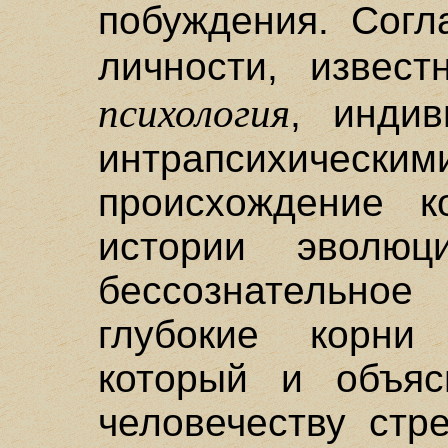
побуждения. Согл
личности, извес
психология
, инди
интрапсихическим
происхождение к
истории эволюц
бессознательно
глубокие корни
который и объяс
человечеству стр