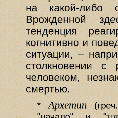
на какой-либо 
Врожденной зде
тенденция реаги
когнитивно и пове
ситуации, – напр
столкновении с 
человеком, незна
смертью.
Архетип
*
(греч
"начало" и "τ