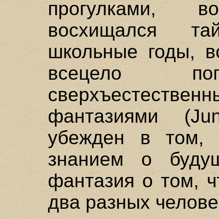
прогулками, 
восхищался т
школьные годы, в
всецело пог
сверхъестеств
фантазиями (J
убежден в том, 
знанием о буду
фантазия о том, 
два разных челове