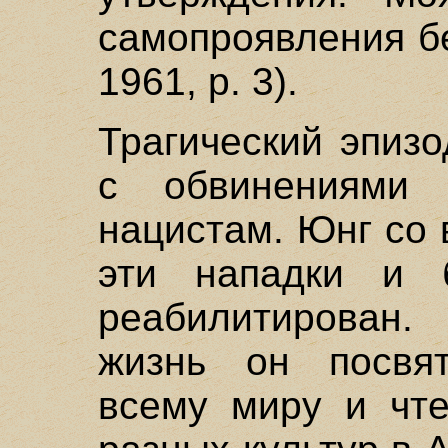
самопроявления бе
1961, р. 3).
Трагический эпиз
с обвинениями
нацистам. Юнг со 
эти нападки и 
реабилитирова
жизнь он посвя
всему миру и чте