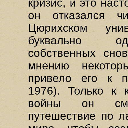
кризис, и это наст
он отказался ч
Цюрихском уни
буквально од
собственных снов
мнению некотор
привело его к по
1976). Только к 
войны он смо
путешествие по л