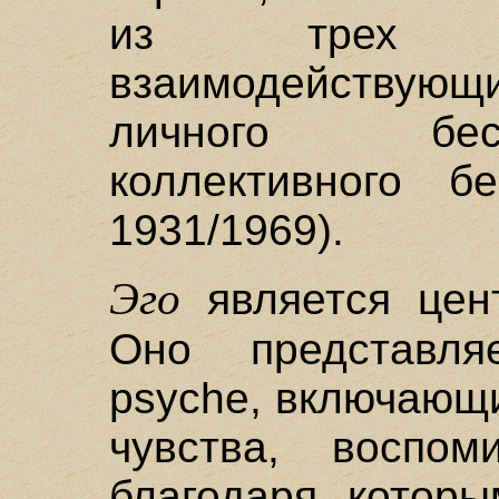
из трех о
взаимодействую
личного бес
коллективного бе
1931/1969).
Эго
является цен
Оно представля
psyche, включающи
чувства, воспо
благодаря котор