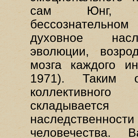
сам Юнг, "
бессознательн
духовное насл
эволюции, возро
мозга каждого ин
1971). Таким о
коллективного
складывае
наследственности
человечества. 