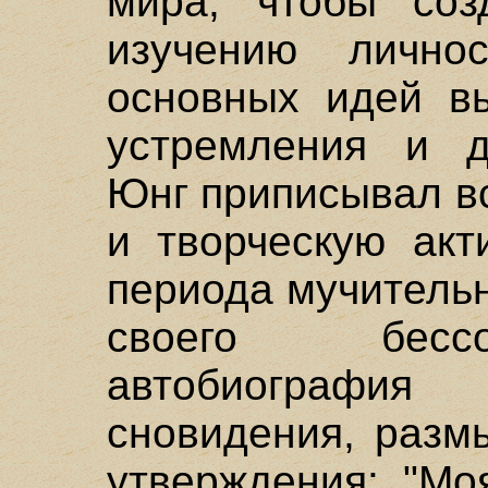
мира, чтобы соз
изучению лично
основных идей вы
устремления и д
Юнг приписывал в
и творческую акт
периода мучитель
своего бессо
автобиографи
сновидения, разм
утверждения: "Мо