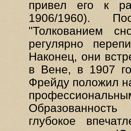
привел его к ра
1906/1960). П
"Толкованием сн
регулярно переп
Наконец, они вст
в Вене, в 1907 г
Фрейду положил н
профессионал
Образованнос
глубокое впечат