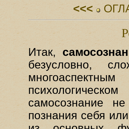
<<<
ОГЛ
Р
Итак,
самосознан
безусловно, сл
многоаспектн
психологиче
самосознание не
познания себя ил
из основных фу