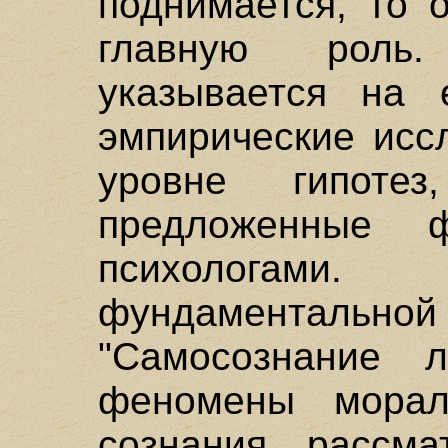
поднимается, то 
главную роль
указывается на 
эмпирические исс
уровне гипоте
предложенные 
психологами
фундаментал
"Самосознание л
феномены мораль
сознания рассма