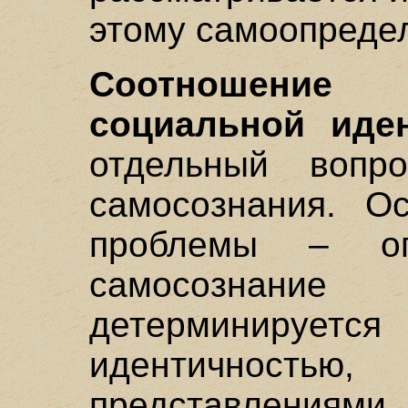
этому самоопреде
Соотношени
социальной иде
отдельный вопр
самосознания. О
проблемы – опр
самосознан
детерминируется 
идентичност
представлениями 