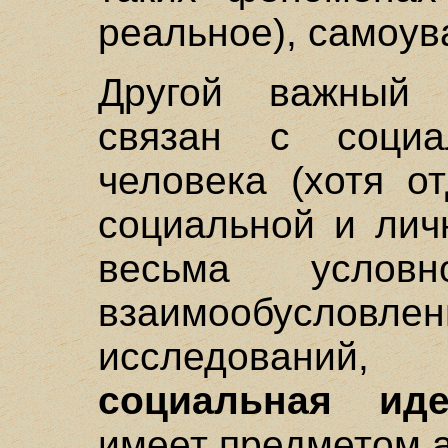
реальное), самоува
Другой важный 
связан с социа
человека (хотя о
социальной и лич
весьма услов
взаимообуслов
исследований,
социальная иде
имеет предметом а