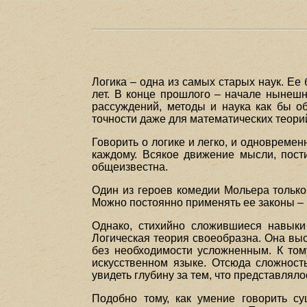
Логика – одна из самых старых наук. Ее
лет. В конце прошлого – начале нынешн
рассуждений, методы и наука как бы об
точности даже для математических теори
Говорить о логике и легко, и одновреме
каждому. Всякое движение мысли, пост
общеизвестна.
Один из героев комедии Мольера только 
Можно постоянно применять ее законы – и
Однако, стихийно сложившиеся навыки
Логическая теория своеобразна. Она вы
без необходимости усложненным. К том
искусственном языке. Отсюда сложност
увидеть глубину за тем, что представля
Подобно тому, как умение говорить с