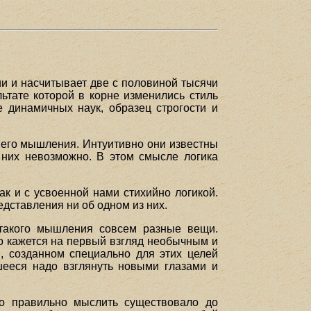
ии и насчитывает две с половиной тысячи
ьтате которой в корне изменились стиль
е динамичных наук, образец строгости и
ашего мышления. Интуитивно они известны
 них невозможно. В этом смысле логика
ак и с усвоенной нами стихийно логикой.
едставления ни об одном из них.
 такого мышления совсем разные вещи.
о кажется на первый взгляд необычным и
, созданном специально для этих целей
шееся надо взглянуть новыми глазами и
во правильно мыслить существовало до