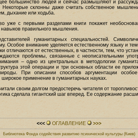
щее большинство людей и сейчас размышляют и рассужд
ь. Некоторые склонны даже считать собственное мышлен
ем, дыхание или ходьба.
тво уже с первыми разделами книги покажет необоснова
 навыков правильного мышления.
дставителей гуманитарных специальностей. Символич
му. Особое внимание уделяется естественному языку и те
ки отличаются от естественных, в частности, тем, что уст
уждаются проблемы, связанные с неописательными упот
нимания – одно из центральных в методологии гуманита
труктура этой операции и три основных области ее прил
ироды. При описании способов аргументации особое 
 широкое применение в гуманитарных науках.
считали своим долгом предостеречь читателя от торопливост
гика сделала гигантский шаг вперед. Ее содержание расши
<<<
ОГЛАВЛЕHИЕ
>>>
Библиотека Фонда содействия развитию психической культуры (Киев)