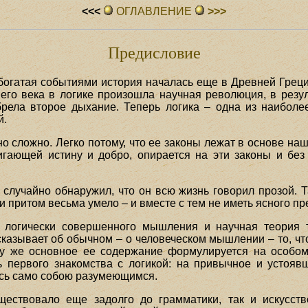
<<<
ОГЛАВЛЕHИЕ
>>>
Предисловие
 богатая событиями история началась еще в Древней Грец
его века в логике произошла научная революция, в резул
рела второе дыхание. Теперь логика – одна из наиболе
й.
нно сложно. Легко потому, что ее законы лежат в основе н
игающей истину и добро, опирается на эти законы и без
случайно обнаружил, что он всю жизнь говорил прозой. Т
 притом весьма умело – и вместе с тем не иметь ясного пр
 логически совершенного мышления и научная теория
сказывает об обычном – о человеческом мышлении – то, чт
у же основное ее содержание формулируется на особом
ь первого знакомства с логикой: на привычное и устояв
лось само собою разумеющимся.
уществовало еще задолго до грамматики, так и искусст