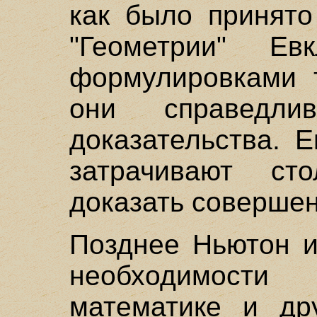
как было принято
"Геометрии" Ев
формулировками т
они справедл
доказательства. 
затрачивают ст
доказать совершен
Позднее Ньютон и
необходимост
математике и др