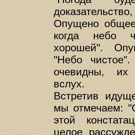
доказательство,
Опущено общее 
когда небо ч
хорошей". Опу
"Небо чистое"
очевидны, их 
вслух.
Встретив идуще
мы отмечаем: "
этой констата
целое рассужде