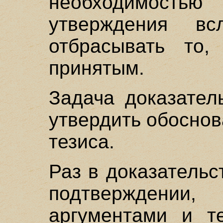
необходимост
утверждения в
отбрасывать то,
принятым.
Задача доказател
утвердить обосно
тезиса.
Раз в доказательс
подтвержден
аргументами и т