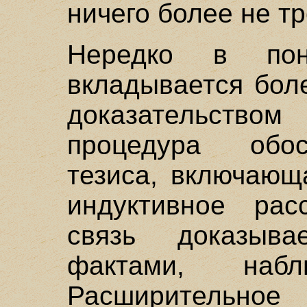
ничего более не тр
Нередко в поня
вкладывается бол
доказательство
процедура обос
тезиса, включающ
индуктивное рас
связь доказыв
фактами, наб
Расширительн