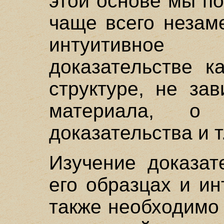
этой основе мы п
чаще всего незам
интуитивное 
доказательстве к
структуре, не за
материала, о
доказательства и т
Изучение доказат
его образцах и ин
также необходимо