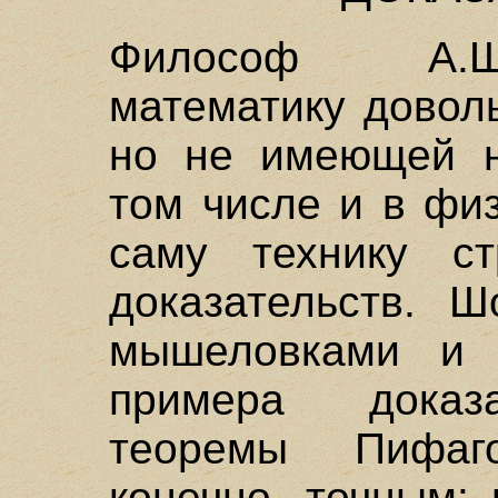
Философ А.Шо
математику довол
но не имеющей н
том числе и в фи
саму технику ст
доказательств. Ш
мышеловками и 
примера доказа
теоремы Пифаг
конечно, точным: