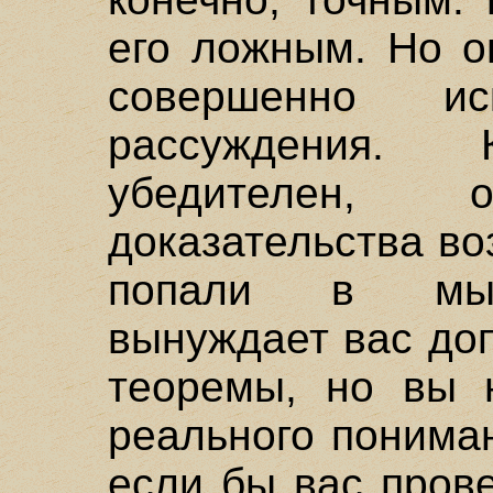
его ложным. Но о
совершенно ис
рассуждения.
убедителен,
доказательства во
попали в мыш
вынуждает вас до
теоремы, но вы н
реального пониман
если бы вас пров