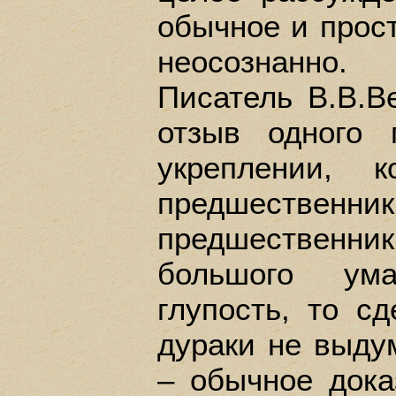
обычное и прост
неосознанно.
Писатель В.В.В
отзыв одного 
укреплении, к
предшественник:
предшествен
большого ум
глупость, то сд
дураки не выду
– обычное дока