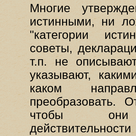
Многие утвержд
истинными, ни ло
"категории исти
советы, декларац
т.п. не описываю
указывают, каким
каком напра
преобразовать. О
чтобы они с
действительности