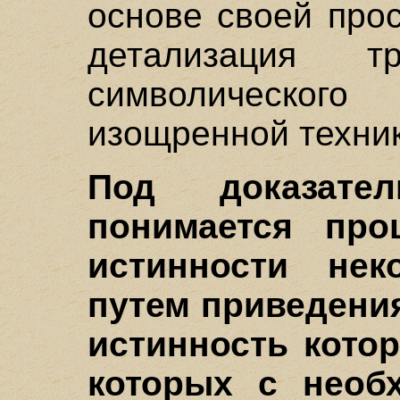
основе своей прос
детализация тр
символическо
изощренной техник
Под доказате
понимается про
истинности нек
путем приведения
истинность котор
которых с необ