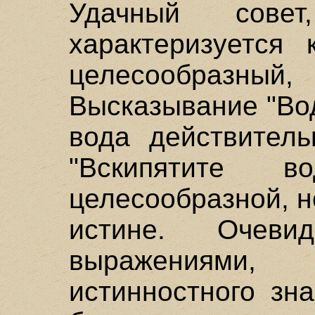
Удачный сове
характеризуется
целесообразный,
Высказывание "Вод
вода действитель
"Вскипятите 
целесообразной, н
истине. Очеви
выражениям
истинностного зн