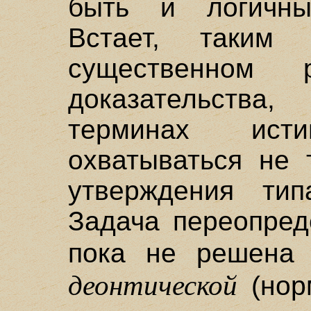
быть и логичны
Встает, таким
существенном 
доказательств
терминах ис
охватываться не 
утверждения ти
Задача переопред
пока не решен
деонтической
(нор