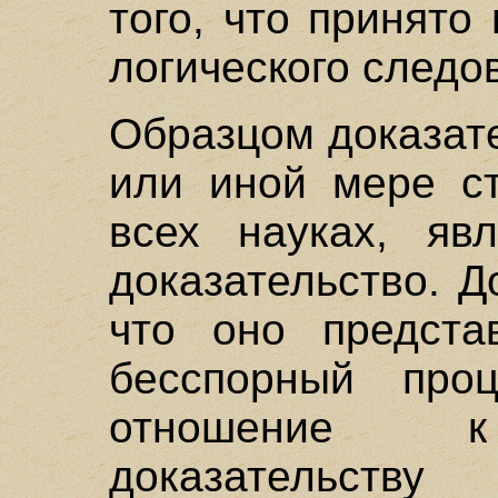
того, что принято
логического следо
Образцом доказате
или иной мере ст
всех науках, явл
доказательство. Д
что оно предста
бесспорный про
отношение к 
доказательств