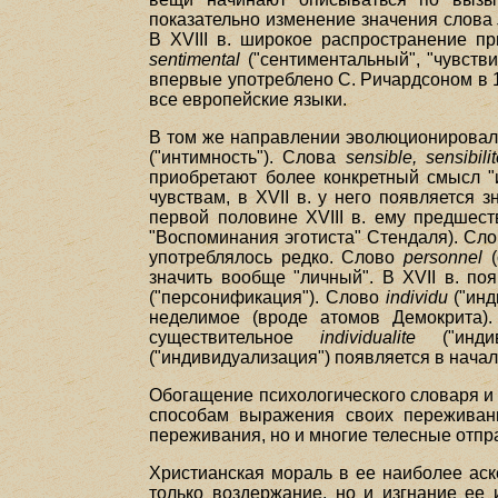
показательно изменение значения слова
В XVIII в. широкое распространение п
sentimental
("сентиментальный", "чувств
впервые употреблено С. Ричардсоном в 1
все европейские языки.
В том же направлении эволюционировали
("интимность"). Слова
sensible, sensibilit
приобретают более конкретный смысл 
чувствам, в XVII в. у него появляется
первой половине XVIII в. ему предшес
"Воспоминания эготиста" Стендаля). Сл
употреблялось редко. Слово
personnel
(
значить вообще "личный". В XVII в. по
("персонификация"). Слово
individu
("инд
неделимое (вроде атомов Демокрита)
существительное
individualite
("инди
("индивидуализация") появляется в начале
Обогащение психологического словаря и 
способам выражения своих переживани
переживания, но и многие телесные отпр
Христианская мораль в ее наиболее аск
только воздержание, но и изгнание ее 