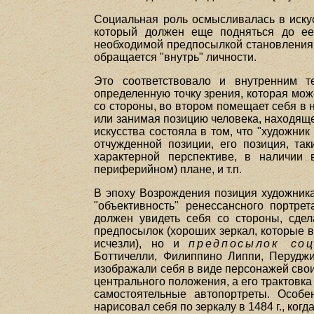
Социальная роль осмысливалась в искус
который должен еще подняться до ее 
необходимой предпосылкой становления л
обращается "внутрь" личности.
Это соответствовало и внутренним т
определенную точку зрения, которая мож
со стороны, во втором помещает себя в
или занимая позицию человека, находяще
искусства состояла в том, что "художн
отчужденной позиции, его позиция, та
характерной перспективе, в наличии 
периферийном) плане, и т.п.
В эпоху Возрождения позиция художника
"объективность" ренессансного портре
должен увидеть себя со стороны, сде
предпосылок (хороших зеркал, которые в
исчезли), но и
предпосылок соц
Боттичелли, Филиппино Липпи, Перуджи
изображали себя в виде персонажей своих
центрального положения, а его трактовка
самостоятельные автопортреты. Особе
нарисовал себя по зеркалу в 1484 г., когд