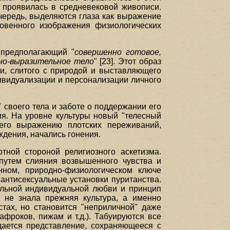
о проявилась в средневековой живописи.
очередь, выделяются глаза как выражение
ровенного изображения физиологических
 предполагающий "
совершенно готовое,
ьно-выразительное тело
" [23]. Этот образ
сти, слитого с природой и выставляющего
ивидуализации и персонализации личного
своего тела и заботе о поддержании его
я. На уровне культуры новый "телесный
щего выражению плотских переживаний,
ждения, начались гонения.
тной стороной религиозного аскетизма.
 путем слияния возвышенного чувства и
нном, природно-физиологическом ключе
 антисексуальные установки пуританства.
альной индивидуальной любви и принцип
, не знала прежняя культура, а именно
стах, но становится "неприличной" даже
фроков, пижам и т.д.). Табуируются все
дается представление, сохраняющееся с