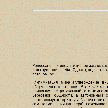
Ренессансный идеал активной жизни, ка
и погружение в себя. Однако, подчеркив
автономное.
"Интимизация" мира и утверждение "вн
общественного сознания. В
религии
э
принимает не ритуальный, а интимно-л
церковной общности, а автономный су
церковному) авторитету, а благочестие о
сам термин "личная вера" показывает