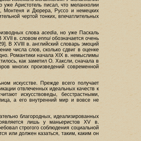
Но уже Аристотель писал, что меланхолии
, Монтеня и Дюрера, Руссо и немецких
ительной чертой тонких, впечатлительных
оизводных слова
асеdia
, но уже Паскаль
В XVII в. словом
ennui
обозначается очень
29]. В XVIII в. английский словарь эмоций
ение числа слов, сколько сдвиг в оценке
одно. Романтики начала XIX в. немыслимы
илось, как заметил О. Хаксли, сначала в
оров многих произведений современной
ном искусстве. Прежде всего получает
икации отвлеченных идеальных качеств к
читают искусствоведы, бесстрастными,
ица, а его внутренний мир и вовсе не
зательно благородных, идеализированных
появляется лишь у маньеристов XV в.
требовал строгого соблюдения социальной
тся или должен казаться, таким, каким он