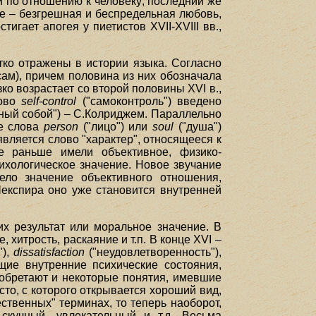
ти по отношению к человеку; последний же
е – безгрешная и беспредельная любовь,
игает апогея у пиетистов XVII-XVIII вв.,
тко отражены в истории языка. Согласно
ам), причем половина из них обозначала
ко возрастает со второй половины XVI в.,
лово
self-control
("самоконтроль") введено
нный собой") – С.Колриджем. Параллельно
ке слова
person
("лицо") или
soul
("душа")
является слово "характер", относящееся к
ые раньше имели объективное, физико-
ихологическое значение. Новое звучание
ло значение объективного отношения,
 Шекспира оно уже становится внутренней
их результат или моральное значение. В
 хитрость, раскаяние и т.п. В конце XVI –
"),
dissatisfaction
("неудовлетворенность"),
щие внутренние психические состояния,
иобретают и некоторые понятия, имевшие
то, с которого открывается хороший вид,
твенных" терминах, то теперь наоборот,
кучный, увлекательный и т.д. Весьма