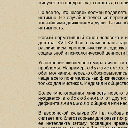
живучестью предрассудка вплоть до наших д
Но все то, что человек должен подавлять
интимно. Не случайно телесные пережи
тончайшими движениями души. Таким обра
интимность.
Новый нормативный канон человека и и
детства. XVII-XVIII вв. ознаменованы за
различением, хронологически и содержате
социальной и психологической ценности [
Усложнение жизненного мира личности 
проблемы. Например,
одиночество
.
обет молчания, нередко обосновывались 
чаще всего понималось как физическая и
только для мистиков. Индивид и общество
Более многогранная личность нового 
нуждается в
обособлении
от других 
дефицита
значимого
общения или несп
В дворянской культуре XVII в. любовь 
считает его благотворным для развития 
ее интеллекта (этому посвящен чрезв