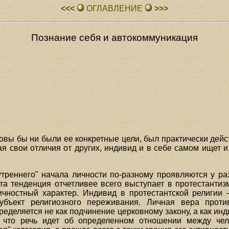
<<<
ОГЛАВЛЕHИЕ
>>>
Познание себя и автокоммуникация
ковы бы ни были ее конкретные цели, был практически дей
ая свои отличия от других, индивид и в себе самом ищет и
утреннего" начала личности по-разному проявляются у р
та тенденция отчетливее всего выступает в протестантиз
ичностный характер. Индивид в протестантской религии 
бъект религиозного переживания. Личная вера проти
пределяется не как подчинение церковному закону, а как и
, что речь идет об определенном отношении между чел