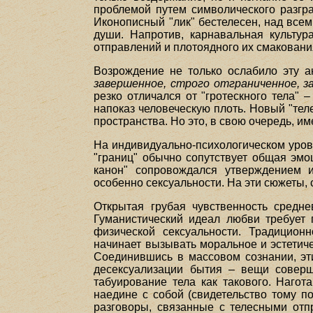
проблемой путем символического разгра
Иконописный "лик" бестелесен, над всем
души. Напротив, карнавальная культур
отправлений и плотоядного их смакования
Возрождение не только ослабило эту а
завершенное, строго отграниченное, з
резко отличался от "гротескного тела" 
напоказ человеческую плоть. Новый "те
пространства. Но это, в свою очередь, и
На индивидуально-психологическом уров
"границ" обычно сопутствует общая эм
канон" сопровождался утверждением и
особенно сексуальности. На эти сюжеты,
Открытая грубая чувственность средне
Гуманистический идеал любви требует 
физической сексуальности. Традицион
начинает вызывать моральное и эстетиче
Соединившись в массовом сознании, эт
десексуализации бытия – вещи соверше
табуирование тела как такового. Нагот
наедине с собой (свидетельство тому п
разговоры, связанные с телесными отп