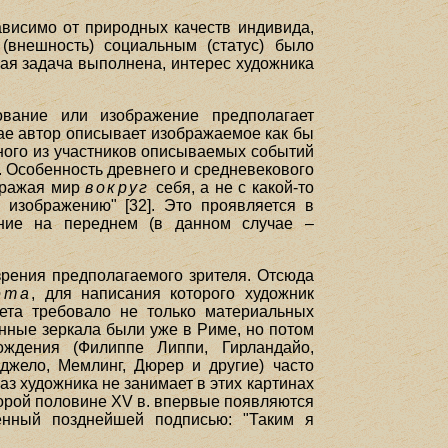
ависимо от природных качеств индивида,
(внешность) социальным (статус) было
кая задача выполнена, интерес художника
ование или изображение предполагает
чае автор описывает изображаемое как бы
ного из участников описываемых событий
. Особенность древнего и средневекового
ображая мир
вокруг
себя, а не с какой-то
 изображению" [32]. Это проявляется в
нение на переднем (в данном случае –
зрения предполагаемого зрителя. Отсюда
ета
, для написания которого художник
ета требовало не только материальных
янные зеркала были уже в Риме, но потом
ождения (Филиппе Липпи, Гирландайо,
джело, Мемлинг, Дюрер и другие) часто
аз художника не занимает в этих картинах
второй половине XV в. впервые появляются
денный позднейшей подписью: "Таким я