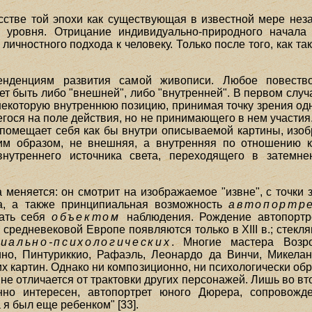
стве той эпохи как существующая в известной мере нез
уровня. Отрицание индивидуально-природного начала 
ичностного подхода к человеку. Только после того, как та
енденциям развития самой живописи. Любое повеств
ет быть либо "внешней", либо "внутренней". В первом слу
 некоторую внутреннюю позицию, принимая точку зрения од
гося на поле действия, но не принимающего в нем участия
ик помещает себя как бы внутри описываемой картины, из
ким образом, не внешняя, а внутренняя по отношению к
внутреннего источника света, переходящего в затем
 меняется: он смотрит на изображаемое "извне", с точки 
та, а также принципиальная возможность
автопортр
лать себя
объектом
наблюдения. Рождение автопортр
 средневековой Европе появляются только в XIII в.; стекл
иально-психологических
. Многие мастера Возр
но, Пинтуриккио, Рафаэль, Леонардо да Винчи, Микелан
 картин. Однако ни композиционно, ни психологически обр
 не отличается от трактовки других персонажей. Лишь во 
нно интересен, автопортрет юного Дюрера, сопровож
а я был еще ребенком" [33].