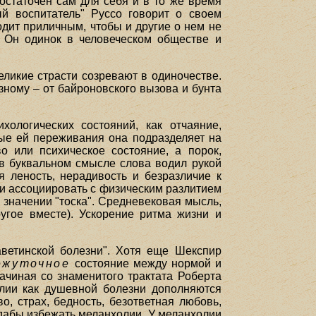
остаточен сам для себя и в то же время
ый воспитатель" Руссо говорит о своем
одит приличным, чтобы и другие о нем не
. Он одинок в человеческом обществе и
еликие страсти созревают в одиночестве.
зному – от байроновского вызова и бунта
ологических состояний, как отчаяние,
тные ей переживания она подразделяет на
о или психическое состояние, а порок,
 в буквальном смысле слова водил рукой
ая леность, нерадивость и безразличие к
тали ассоциировать с физическим разлитием
 значении "тоска". Средневековая мысль,
ругое вместе). Ускорение ритма жизни и
аветинской болезни". Хотя еще Шекспир
ежуточное
состояние между нормой и
ачиная со знаменитого трактата Роберта
олии как душевной болезни дополняются
о, страх, бедность, безответная любовь,
 дабы избежать меланхолии. У меланхолии