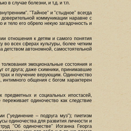
 в случае болезни, и т.д. и т.п.
внутренним". "Тайное" и "стыдное" всегда
 доверительной коммуникации наравне с
 и тело его обрело некую загадочность и
ии отношения к детям и самого понятия
ку во всех сферах культуры, более четким
 за детством автономной, самостоятельной
 толкования эмоциональные состояния и
уг от друга; даже схимники, принимавшие
 страх и поучение верующим. Одиночество
о, интимного общения с богом характерен
х предметных и социальных ипостасей,
е переживает одиночество как следствие
и ("уединение – подруга муз"); пиетизм
усы одиночества для развития личности и
труд "Об одиночестве" Иоганна Георга