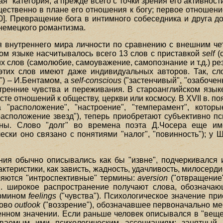
я" категория, а прежде всего с точки зрения его активнос
щественно в плане его отношения к богу; первое отношени
]. Превращение бога в интимного собеседника и друга дост
немецкого романтизма.
 внутреннего мира личности по сравнению с внешним че
ом языке насчитывалось всего 13 слов с приставкой
self
(с
 слов (самолюбие, самоуважение, самопознание и т.д.) рез
этих слов имеют даже индивидуальных авторов. Так, с
) – И.Бентамом, a
self-conscious
("застенчивый", "озабоче
тренние чувства и переживания. В староанглийском язы
те отношений к обществу, церкви или космосу. В XVII в. по
а "расположение", "настроение", "темперамент", котор
расположение звезд"), теперь приобретают субъективно пс
ны. Слово "долг" во времена поэта Д.Чосера еще име
ески оно связано с понятиями "налог", "повинность"); у
ия обычно описывались как бы "извне", подчеркивался 
еристики, как зависть, жадность, удачливость, милосердие,
вляются "интроспективные" термины:
aversion
("отвращение
 в. широкое распространение получают слова, обозначаю
ермином
feelings
("чувства"). Психологическое значение пр
лово
outlook
("воззрение"), обозначавшее первоначально мес
енном значении. Если раньше человек описывался в "вещес
аемым ими психологическим ассоциациям: занятный, с