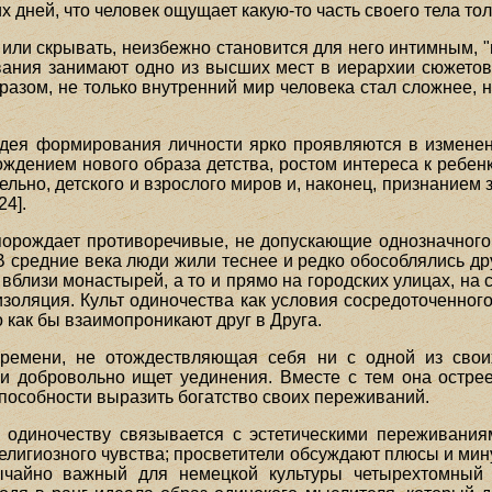
ней, что человек ощущает какую-то часть своего тела только
 или скрывать, неизбежно становится для него интимным, "
вания занимают одно из высших мест в иерархии сюжетов
зом, не только внутренний мир человека стал сложнее, но
дея формирования личности ярко проявляются в изменен
рождением нового образа детства, ростом интереса к ребен
льно, детского и взрослого миров и, наконец, признанием
24].
порождает противоречивые, не допускающие однозначного
 В средние века люди жили теснее и редко обособлялись др
вблизи монастырей, а то и прямо на городских улицах, на
золяция. Культ одиночества как условия сосредоточенног
 как бы взаимопроникают друг в Друга.
времени, не отождествляющая себя ни с одной из свои
и добровольно ищет уединения. Вместе с тем она остре
особности выразить богатство своих переживаний.
к одиночеству связывается с эстетическими переживаниям
религиозного чувства; просветители обсуждают плюсы и мин
ычайно важный для немецкой культуры четырехтомный 