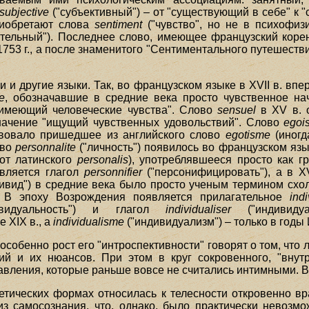
subjective
("субъективный") – от "существующий в себе" к 
риобретают слова
sentiment
("чувство", но не в психофиз
ительный"). Последнее слово, имеющее французский коре
753 г., а после знаменитого "Сентиментального путешестви
 и другие языки. Так, во французском языке в XVII в. вп
e
, обозначавшие в средние века просто чувственное нача
"имеющий человеческие чувства". Слово
sensuel
в XV в. о
 значение "ищущий чувственных удовольствий". Слово
egoi
твовало пришедшее из английского слово
egotisme
(иногд
ово
personnalite
("личность") появилось во французском язык
от латинского
personalis
), употреблявшееся просто как г
является глагол
personnifier
("персонифицировать"), а в XV
ивид") в средние века было просто ученым термином схо
. В эпоху Возрождения появляется прилагательное
indi
видуальность") и глагол
individualiser
("индивиду
 XIX в., a
individualisme
("индивидуализм") – только в годы
особенно рост его "интроспективности" говорят о том, что
й и их нюансов. При этом в круг сокровенного, "внут
авления, которые раньше вовсе не считались интимными. 
етических формах относилась к телесности откровенно в
из самосознания, что, однако, было практически невозм