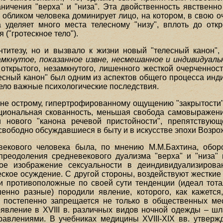
ничения "верха" и "низа". Эта двойственность явственн
 обликом человека доминирует лицо, на котором, в свою 
а уделяет много места телесному "низу", вплоть до отк
 ("гротескное тело").
нтитезу, но и вызвало к жизни новый "телесный канон",
амкнутое, показанное извне, несмешанное и индивидуал
– открытого, незамкнутого, лишенного жесткой очерченно
лесный канон" был одним из аспектов общего процесса инд
мело важные психологические последствия.
не острому, гипертрофированному ощущению "закрытости" 
оциональная скованность, меньшая свобода самовыражени
 нового "канона речевой пристойности", препятствую
 свободно обсуждавшиеся в быту и в искусстве эпохи Возро
векового человека была, по мнению М.М.Бахтина, оборо
преодоления средневекового дуализма "верха" и "низа"
ное изображение сексуальности в деиндивидуализирова
ское осуждение. С другой стороны, воздействуют жесткие
и противоположные по своей сути тенденции (идеал тот
нно разные) породили явление, которого, как кажется
а постепенно запрещается не только в общественных ме
оявление в XVIII в. различных видов ночной одежды – шла
равлениями. В учебниках медицины XVIII-XIX вв. утверж