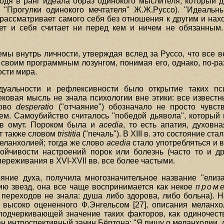
одя в ранг идеала образ одинокого мыслителя, который д
 "Прогулки одинокого мечтателя" Ж.Ж.Руссо). "Идеальн
рассматривает самого себя без отношения к другим и нах
ует и себя считает ни перед кем и ничем не обязанным
ы внутрь личности, утверждая вслед за Руссо, что все в
своим программным лозунгом, понимая его, однако, по-ра
ости мира.
уальности и рефлексивности было открытие таких псих
вековая мысль не знала психологии вне этики: все извес
лово
desperatio
("отчаяние") обозначало не просто чувств
м. Самоубийство считалось "победой дьявола", который
 в омут. Пороком была и
acedia
, то есть апатия, духовн
т также словом
tristitia
("печаль"). В XIII в. это состояние с
еланхолией; тогда же слово
acedia
стало употребляться и в
ойчивости настроений порок или болезнь (часто то и д
ереживания в XVI-XVII вв. все более частыми.
ояние духа, получила многозначительное название "елиз
ию звезд, она все чаще воспринимается как некое
пром
 переходов не знала: душа либо здорова, либо больна). Н
, высоко оцененного Ф.Энгельсом [27], описания меланх
подчеркивающей значение таких факторов, как одиночеств
сен интроспективный зачин Бёртона: "Я пишу о меланхолии,