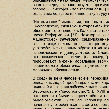
описывается не как некая "метафизическа
в свою очередь характеризуется преиму
второе – неискоренимая греховность" [20
оказавших большое влияние на культуру 
"Интимизация" мышления, рост значения
Оксфордскому словарю, в староанглийск
объективные отношения. Количество таких
после Реформации [21]. Некоторые из 
А.Шефтсбери,
self-regard
("самоуважение"
в язык входят слова, описывающие вну
употреблялись главным образом в контекс
человеческой индивидуальности. Слов
астрономическое значение (например, "
приобретают многие моральные терми
юридического обязательства (этимологич
моральной обязанностью.
В средние века человеческие переживан
описаниях людей преобладали такие характ
начале XVII в. в английском языке поя
discomposure
("расстройство"). В XVIII
настроения, объединяющиеся общим т
ранее объективный смысл. Например, с
начинает употребляться в своем соврем
вещи начинают описываться по вызыв