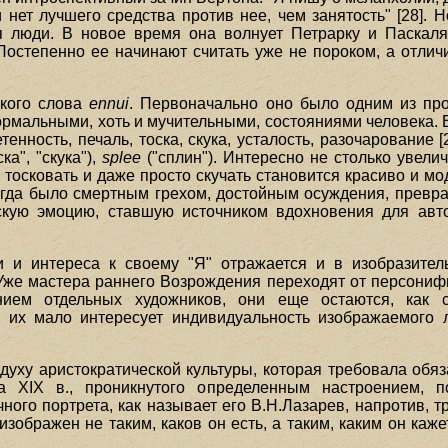
 нет лучшего средства против нее, чем занятость" [28]. 
люди. В новое время она волнует Петрарку и Паскаля
Постепенно ее начинают считать уже не пороком, а отлич
ского слова
ennui
. Первоначально оно было одним из пр
нормальными, хоть и мучительными, состояниями человека. 
енность, печаль, тоска, скука, усталость, разочарование [
ка", "скука"),
splee
("сплин"). Интересно не столько увелич
 тосковать и даже просто скучать становится красиво и м
когда было смертным грехом, достойным осуждения, преврат
ескую эмоцию, ставшую источником вдохновения для авт
 и интереса к своему "Я" отражается и в изобразитель
Уже мастера раннего Возрождения переходят от персониф
ением отдельных художников, они еще остаются, как с
 их мало интересует индивидуальность изображаемого л
духу аристократической культуры, которая требовала обя
та XIX в., проникнутого определенным настроением, 
ого портрета, как называет его В.Н.Лазарев, напротив, 
зображен не таким, каков он есть, а таким, каким он каже