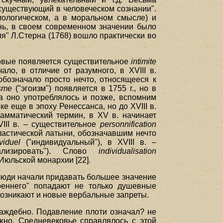
"существующий в человеческом сознании".
иологическом, а в моральном смысле) и
нь, в своем современном значении было
я" Л.Стерна (1768) вошло практически во
ервые появляется существительное
intimite
ло, в отличие от разумного, в XVIII в.
бозначало просто нечто, относящееся к
sme
("эгоизм") появляется в 1755 г., но в
а оно употреблялось и позже, вспомним
е еще в эпоху Ренессанса, но до XVIII в.
рамматический термин, в XV в. начинает
III в. – существительное
personnification
ластической латыни, обозначавшим нечто
viduel
("индивидуальный"), в XVIII в. –
ализировать"). Слово
individualisation
 Июльской монархии [22].
 люди начали придавать большее значение
реннего" попадают не только душевные
Возникают и новые вербальные запреты.
раждебно. Подавление плоти означал? не
ожно. Средневековье справлялось с этой