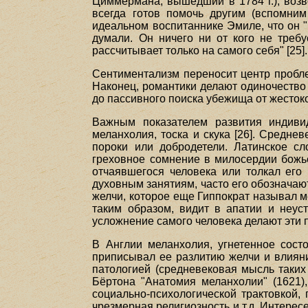
Циммермана, вышедший в 1784 г.), возв
всегда готов помочь другим (вспомним
идеальном воспитаннике Эмиле, что он "
думали. Он ничего ни от кого не треб
рассчитывает только на самого себя" [25].
Сентиментализм переносит центр проблем
Наконец, романтики делают одиночество 
до пассивного поиска убежища от жесток
Важным показателем развития индивид
меланхолия, тоска и скука [26]. Средне
пороки или добродетели. Латинское с
греховное сомнение в милосердии божье
отчаявшегося человека или толкал его
духовным занятиям, часто его обозначаю
желчи, которое еще Гиппократ называл м
таким образом, видит в апатии и неуст
усложнение самого человека делают эти п
В Англии меланхолия, угнетенное сост
приписывал ее разлитию желчи и влиян
патологией (средневековая мысль таких
Бёртона "Анатомия меланхолии" (1621)
социально-психологической трактовкой, 
чрезмерная религиозность и т.д. Интере