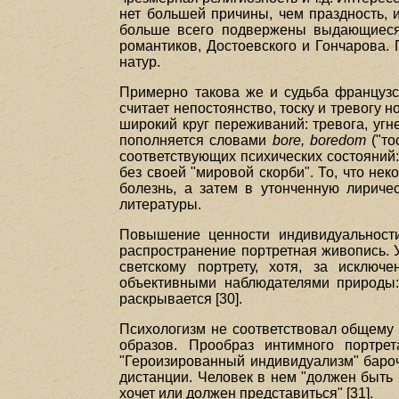
нет большей причины, чем праздность, и
больше всего подвержены выдающиеся 
романтиков, Достоевского и Гончарова. 
натур.
Примерно такова же и судьба француз
считает непостоянство, тоску и тревогу 
широкий круг переживаний: тревога, угнет
пополняется словами
bore, boredom
("тос
соответствующих психических состояний:
без своей "мировой скорби". То, что не
болезнь, а затем в утонченную лирич
литературы.
Повышение ценности индивидуальности
распространение портретная живопись. 
светскому портрету, хотя, за исключ
объективными наблюдателями природы:
раскрывается [30].
Психологизм не соответствовал общему 
образов. Прообраз интимного портре
"Героизированный индивидуализм" барочн
дистанции. Человек в нем "должен быть и
хочет или должен представиться" [31].