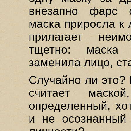
внезапно фарс с
маска приросла к 
прилагает неим
тщетно: маска
заменила лицо, ст
Случайно ли это? 
считает маск
определенный, хо
и не осознанный 