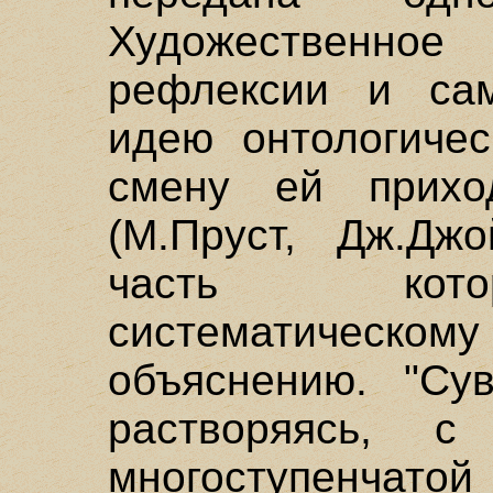
Художественн
рефлексии и сам
идею онтологичес
смену ей приход
(М.Пруст, Дж.Дж
часть кото
систематичес
объяснению. "Сув
растворяясь, 
многоступенчатой