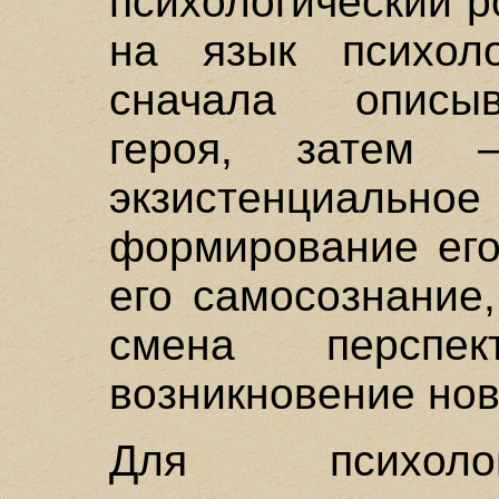
психологический р
на язык психоло
сначала описыв
героя, затем 
экзистенциал
формирование его
его самосознание
смена перспе
возникновение нов
Для психолог