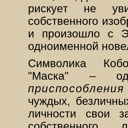
рискует не у
собственного изоб
и произошло с Э
одноименной нове
Символика Коб
"Маска" – од
приспособления
чуждых, безличны
личности свои з
собственного л