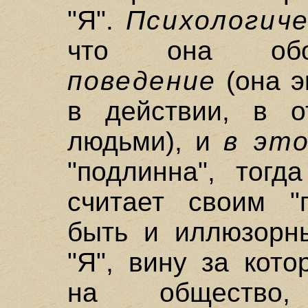
"Я".
Психологиче
что она об
поведение
(она э
в действии, в о
людьми), и
в эт
"подлинна", тогд
считает своим "
быть и иллюзорн
"Я", вину за кот
на общество