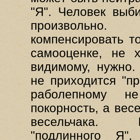
"Я". Человек выб
произвольно
компенсировать то
самооценке, не х
видимому, нужно.
не приходится "пр
раболепному н
покорность, а вес
весельчака. 
"подлинного Я"