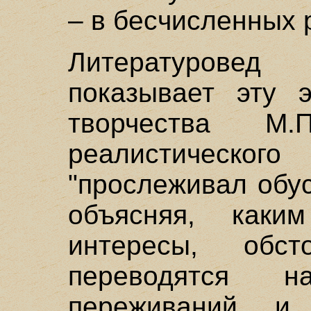
– в бесчисленных 
Литературовед
показывает эту 
творчества М.П
реалистическ
"прослеживал обу
объясняя, каки
интересы, обс
переводятся 
переживаний и 