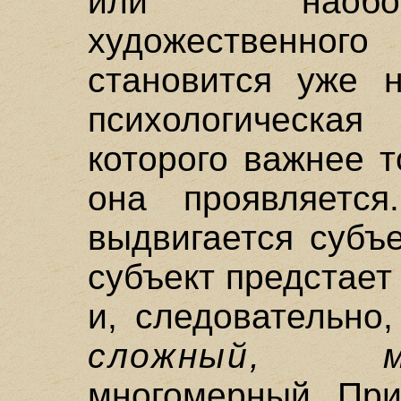
или наобо
художественн
становится уже н
психологическа
которого важнее т
она проявляетс
выдвигается субъ
субъект предстает
и, следовательно,
сложный, мн
многомерный. При