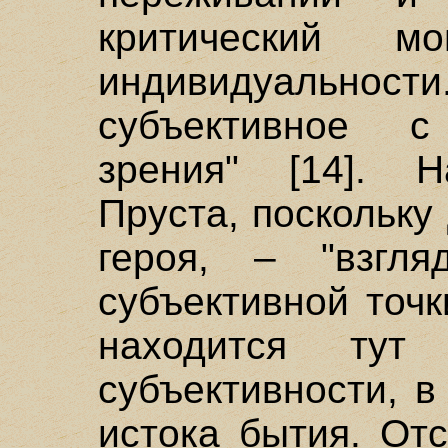
критический м
индивидуальност
субъективное с
зрения" [14]. Н
Пруста, поскольку
героя, – "взгл
субъективной точ
находится ту
субъективности, в
истока бытия. От