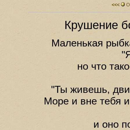
<<<
О
Крушение б
Маленькая рыбк
"
но что тако
"Ты живешь, дви
Море и вне тебя и
и оно п