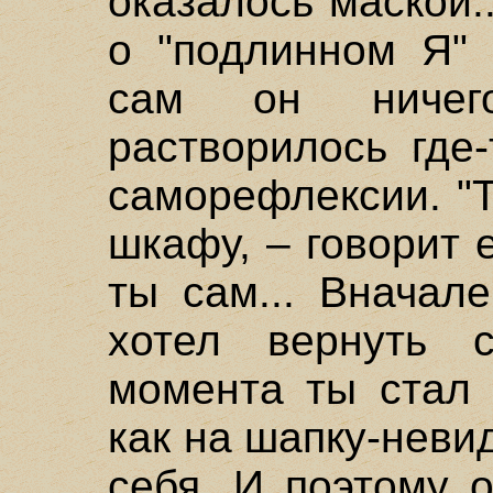
оказалось маской..
о "подлинном Я" 
сам он ничег
растворилось где
саморефлексии. "Т
шкафу, – говорит 
ты сам... Вначал
хотел вернуть с
момента ты стал 
как на шапку-неви
себя. И поэтому 