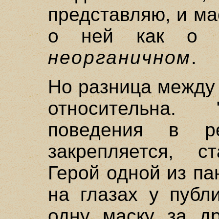
представляю, и ма
о ней как 
неорганичном
.
Но разница между
относительна. 
поведения в ре
закрепляется, с
Герой одной из п
на глазах у публ
одну маску за др