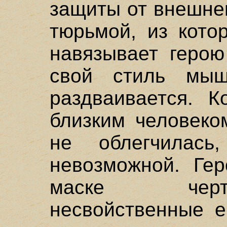
защиты от внешне
тюрьмой, из кото
навязывает герою
свой стиль мыш
раздваивается. 
близким человеко
не облегчилас
невозможной. Ге
маске черт
несвойственные е