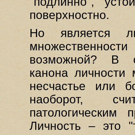
"подлинно", усто
поверхностно.
Но является л
множественнос
возможной? В с
канона личности 
несчастье или бо
наоборот, с
патологическим п
Личность – это "