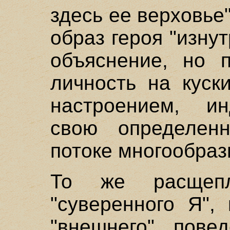
здесь ее верховье
образ героя "изну
объяснение, но п
личность на куск
настроением, ин
свою определенн
потоке многообразн
То же расщепл
"суверенного Я",
"внешнего" пове