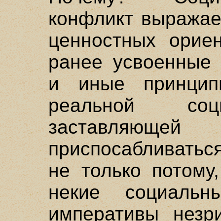
конфликт выражае
ценностных ориен
ранее усвоенные
и иные принцип
реальной соц
заставляю
приспосабливаться
не только потому
некие социальн
императивы незр