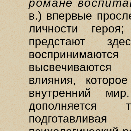
романе воспита
в.) впервые прос
личности героя
предстают зд
воспринима
высвечиваются
влияния, которо
внутренний мир
дополняется т
подготавли