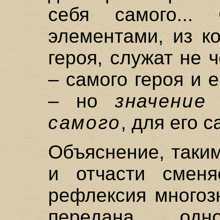
себя самого... 
элементами, из к
героя, служат не 
– самого героя и 
– но
значение
самого
, для его с
Объяснение, таки
и отчасти сменя
рефлексия многоз
передана одн