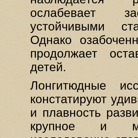
ослабевает за
устойчивыми ста
Однако озабочен
продолжает ост
детей.
Лонгитюдные исс
констатируют уди
и плавность разв
крупное и ме