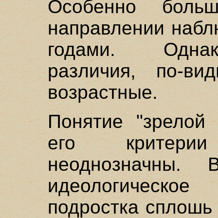
Особенно боль
направлении набл
годами. Одна
различия, по-ви
возрастные.
Понятие "зрелой 
его критери
неоднозначны.
идеологическо
подростка сплошь