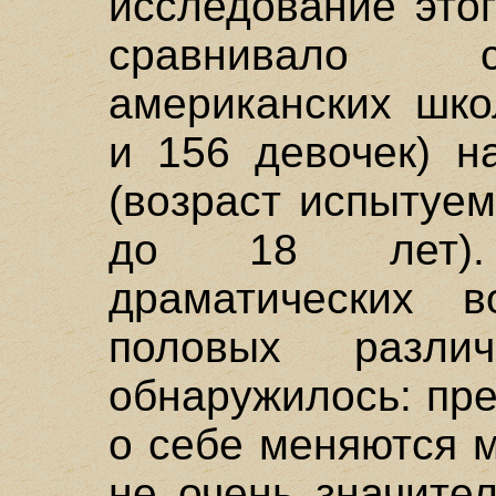
исследование это
сравнивало с
американских шко
и 156 девочек) н
(возраст испытуе
до 18 лет). 
драматических в
половых разл
обнаружилось: пр
о себе меняются 
не очень значите