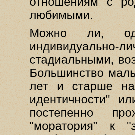
отношениям с ро
любимыми.
Можно ли, од
индивидуально-
стадиальными, во
Большинство маль
лет и старше на
идентичности" ил
постепенно пр
"моратория" к "з