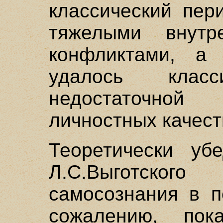
классический пер
тяжелыми внут
конфликтами, а
удалось класс
недостаточной
личностных качеств
Теоретически уб
Л.С.Выготског
самосознания в п
сожалению, пок