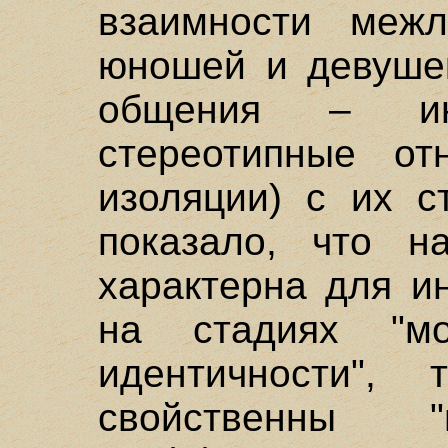
взаимности межл
юношей и девушек
общения – ин
стереотипные от
изоляции) с их с
показало, что н
характерна для и
на стадиях "мо
идентичности",
свойственны "