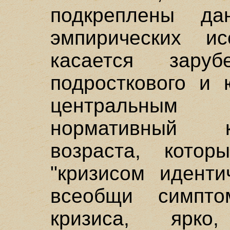
подкреплены да
эмпирических и
касается заруб
подросткового и 
центральным 
нормативный к
возраста, котор
"кризисом иденти
всеобщи симпт
кризиса, ярко