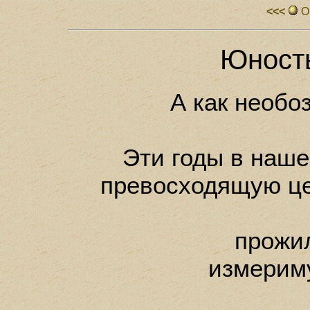
<<<
О
Юность
А как необо
Эти годы в наше
превосходящую це
прожи
измерим