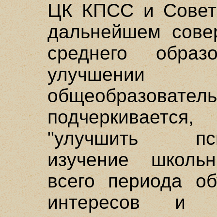
ЦК КПСС и Совет
дальнейшем сове
среднего обра
улучшении 
общеобразов
подчеркиваетс
"улучшить психо
изучение школь
всего периода об
интересов и ск