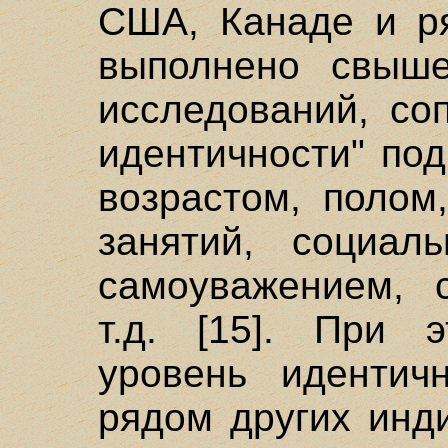
США, Канаде и ря
выполнено свыше
исследований, со
идентичности" по
возрастом, полом
занятий, социал
самоуважением, 
т.д. [15]. При 
уровень идентич
рядом других инд