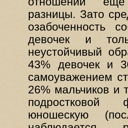
отношении еще
разницы. Зато ср
озабоченность с
девочек и тол
неустойчивый обр
43% девочек и 3
самоуважением ст
26% мальчиков и т
подростковой
юношескую (по
наблюдается р