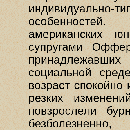
индивидуально-ти
особенностей
американских юн
супругами Оффе
принадлежавши
социальной сред
возраст спокойно 
резких изменени
повзрослели бурн
безболезненн