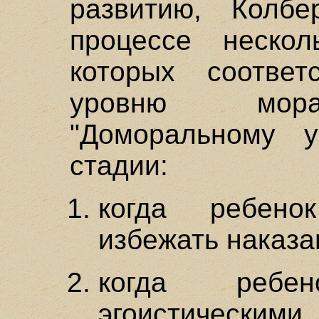
развитию, Колб
процессе неско
которых соответ
уровню морал
"Доморальному у
стадии:
когда ребено
избежать наказа
когда ребено
эгоистическ