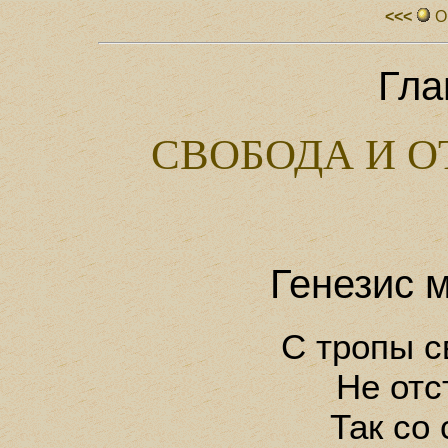
<<<
О
Гла
СВОБОДА И 
Генезис 
С тропы с
Не отс
Так со