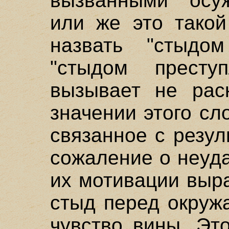
вызванными осу
или же это такой
назвать "стыдо
"стыдом престу
вызывает не рас
значении этого сл
связанное с резул
сожаление о неудач
их мотивации выр
стыд перед окруж
чувство вины. Эт