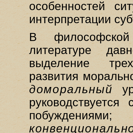
особенностей си
интерпретации су
В философской
литературе дав
выделение тре
развития моральн
доморальный
уро
руководствуется 
побуждени
конвенционал