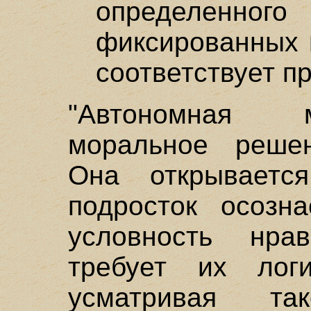
определен
фиксированных п
соответствует п
"Автономная 
моральное решен
Она открывает
подросток осозна
условность нра
требует их логи
усматривая т