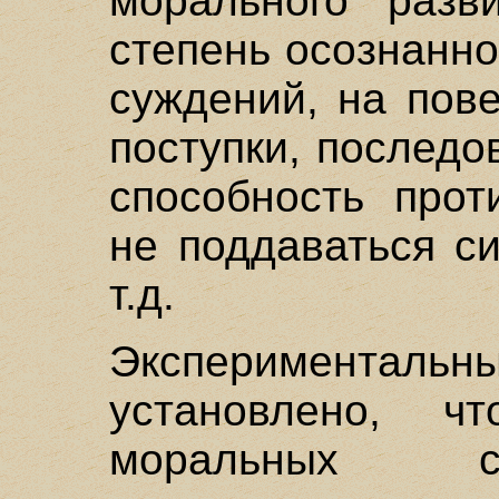
морального разв
степень осознанн
суждений, на пов
поступки, последо
способность прот
не поддаваться с
т.д.
Эксперименталь
установлено, ч
моральных с