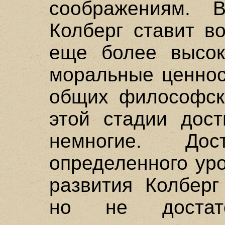
соображениям. 
Колберг ставит в
еще более высо
моральные ценнос
общих философски
этой стадии дост
немногие. Дос
определенного ур
развития Колберг
но не достато