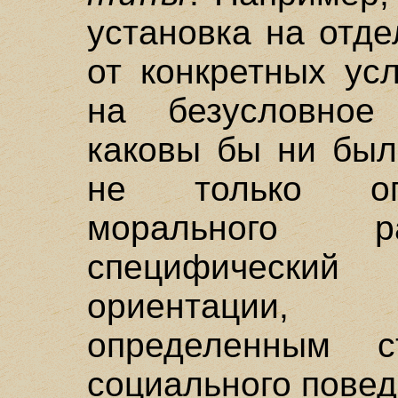
установка на отд
от конкретных ус
на безусловное
каковы бы ни был
не только оп
морального 
специфически
ориентации,
определенным 
социального повед