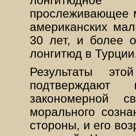
лонгитюдное
прослеживающее м
американских мал
30 лет, и более 
лонгитюд в Турции
Результаты эт
подтверждают 
закономерной с
морального созна
стороны, и его во