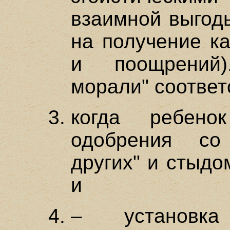
взаимной выгод
на получение ка
и поощрений)
морали" соответ
когда ребено
одобрения со
других" и стыдо
и
– установк