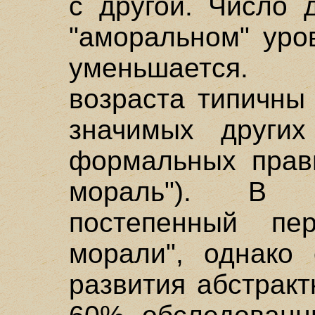
с другой. Число 
"аморальном" уро
уменьшается. 
возраста типичны
значимых други
формальных прави
мораль"). В 
постепенный пе
морали", однако 
развития абстрак