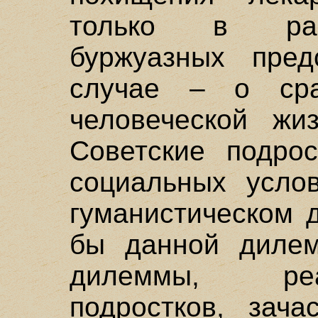
только в рам
буржуазных пред
случае – о сра
человеческой жиз
Советские подро
социальных усло
гуманистическом 
бы данной диле
дилеммы, ре
подростков, зач