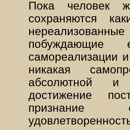
Пока человек ж
сохраняются как
нереализован
побуждающие 
самореализации и
никакая самоп
абсолютной и 
достижение пос
признание 
удовлетворен