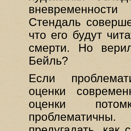
вневременности
Стендаль соверше
что его будут чит
смерти. Но вери
Бейль?
Если проблема
оценки современ
оценки пото
проблематич
предугадать, как 