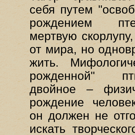
себя путем "осво
рождением пте
мертвую скорлупу
от мира, но одно
жить. Мифологич
рожденной" пт
двойное – физи
рождение человек
он должен не отг
искать творческо