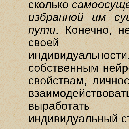
сколько
самоосуще
избранной им су
пути
. Конечно, н
своей психо
индивидуальности
собственным нейр
свойствам, лично
взаимодейств
выработат
индивидуальный ст