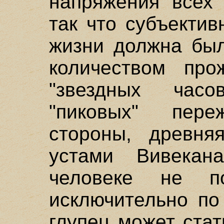
напряжения всех 
так что субъекти
жизни должна был
количеством про
"звездных часов
"пиковых" пер
стороны, древня
устами Вивекан
человеке не 
исключительно по
глупец может ста