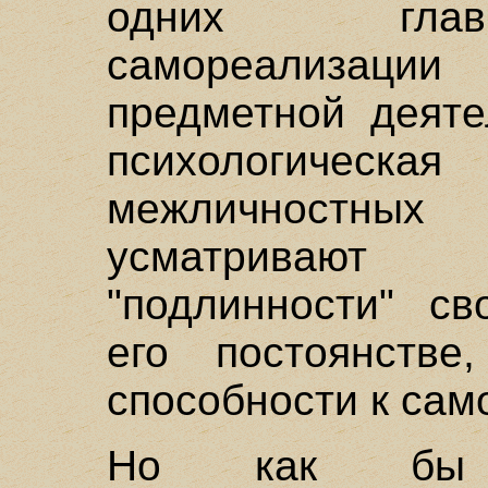
одних глав
самореализац
предметной деяте
психологическая
межличностны
усматривают
"подлинности" св
его постоянств
способности к са
Но как бы 