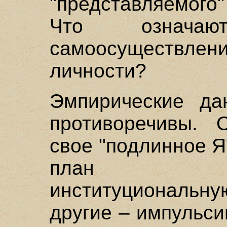
"представляемого"
Что означают
самоосуществлен
личности?
Эмпирические да
противоречивы. 
свое "подлинное Я
план социа
институциональ
другие – импульс