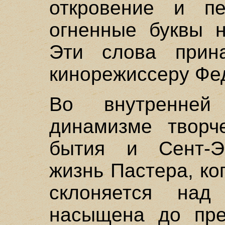
откровение и пе
огненные буквы н
Эти слова прина
кинорежиссеру Фе
Во внутренней
динамизме творч
бытия и Сент-Эк
жизнь Пастера, ко
склоняется над
насыщена до пре