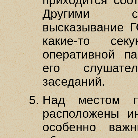
приходится соот
Другими сл
высказывание 
какие-то се
оперативной па
его слушате
заседаний.
Над местом пр
расположены ин
особенно важ