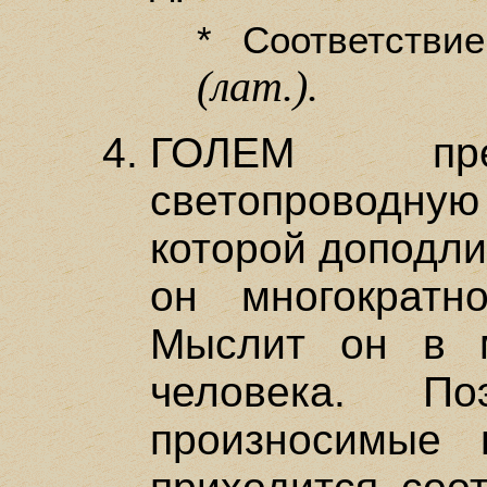
* Соответстви
(лат.).
ГОЛЕМ пред
светопроводную
которой доподли
он многократн
Мыслит он в 
человека. По
произносимые 