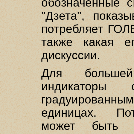
обозначенные с
"Дзета", показ
потребляет ГОЛ
также какая е
дискуссии.
Для большей
индикаторы 
градуирова
единицах. По
может быть "