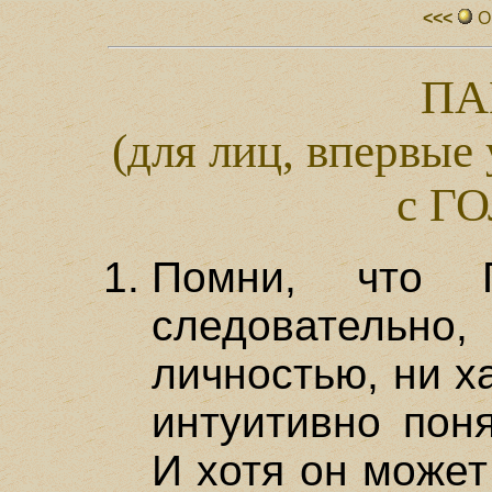
<<<
О
ПА
(для лиц, впервые
с Г
Помни, что 
следовательн
личностью, ни х
интуитивно пон
И хотя он может