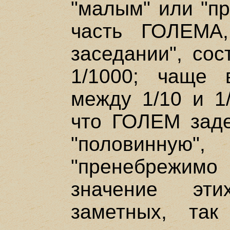
"малым" или "п
часть ГОЛЕМА,
заседании", сос
1/1000; чаще 
между 1/10 и 1/
что ГОЛЕМ заде
"половинну
"пренебрежимо
значение эт
заметных, та