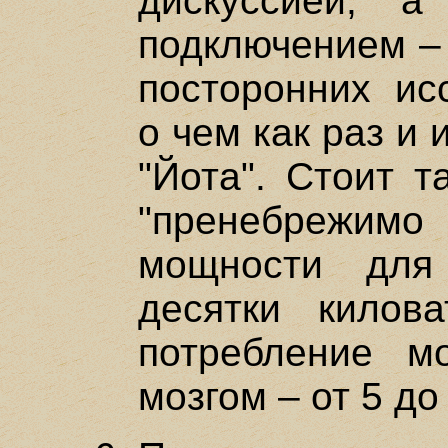
дискуссией, 
подключением – 
посторонних исс
о чем как раз и
"Йота". Стоит т
"пренебрежимо
мощности для
десятки килова
потребление м
мозгом – от 5 до 