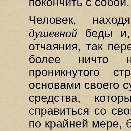
покончить с собой.
Человек, наход
душевной
беды и,
отчаяния, так пер
более ничто н
проникнутого с
основами своего 
средства, кото
справиться со св
по крайней мере,