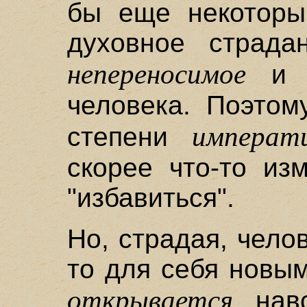
бы еще некоторы
духовное страда
непереносимое
и п
человека. Поэтом
императ
степени
скорее что-то из
"избавиться".
Но, страдая, чело
то для себя новы
открывается
навс