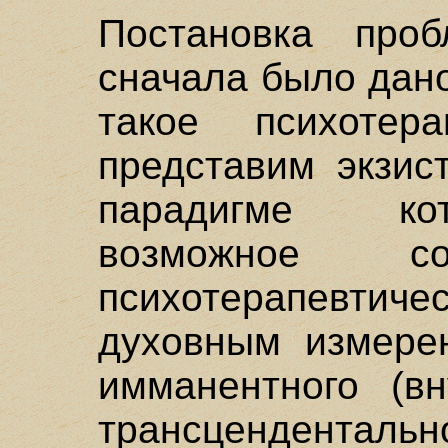
Постановка проб
сначала было дано
такое психотер
представим экзис
парадигме ко
возможное со
психотерапевт
духовным измерен
имманентного (вн
трансцендентальн