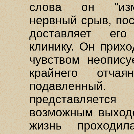
слова он "изм
нервный срыв, по
доставляет его
клинику. Он прихо
чувством неопису
крайнего отча
подавленный
представляетс
возможным выходо
жизнь проходил