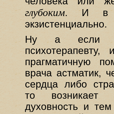
человека или ж
глубоким
. И в 
экзистенциально.
Ну а если п
психотерапевту,
прагматичную по
врача астматик, 
сердца либо стр
то возникает 
духовность и тем