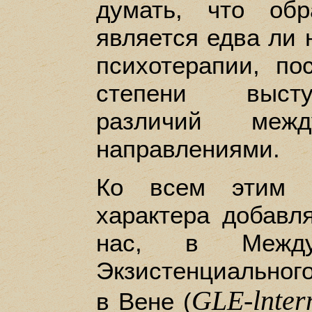
думать, что об
является едва ли 
психотерапии, по
степени высту
различий меж
направлениями.
Ко всем этим с
характера добавля
нас, в Между
Экзистенциального
GLE-lnter
в Вене (