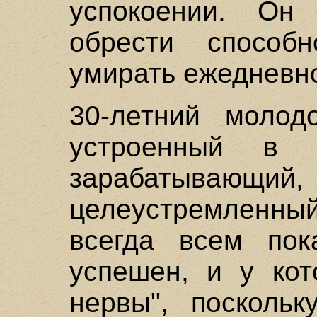
успокоении. Он
обрести способ
умирать ежедневно
30-летний молод
устроенный в 
зарабатываю
целеустремленны
всегда всем пок
успешен, и у кот
нервы", посколь