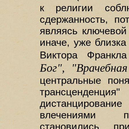
к религии собл
сдержанность, по
являясь ключевой 
иначе, уже близка
Виктора Франк
Бог", "Врачебна
центральные поня
трансценденция
дистанцировани
влечениями пс
становились пр