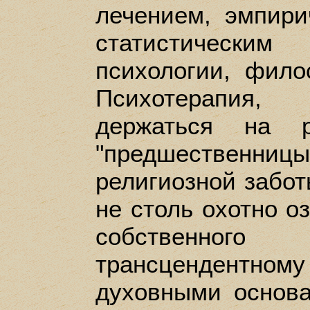
лечением, эмпир
статистическим
психологии, фило
Психотерапия,
держаться на р
"предшественниц
религиозной забот
не столь охотно о
собственно
трансцендентн
духовными основ