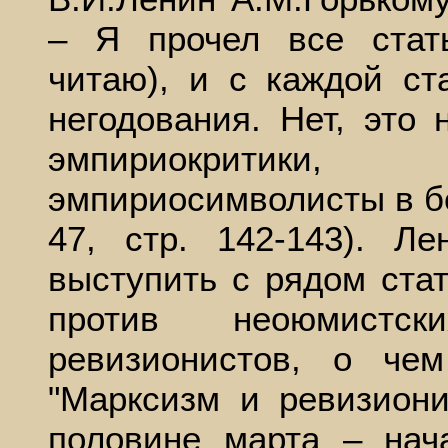
– Я прочел все стат
читаю), и с каждой ст
негодования. Нет, это
эмпириокритики
эмпириосимволисты в бол
47, стр. 142-143). Л
выступить с рядом ста
против неоюмистск
ревизионистов, о че
"Марксизм и ревизиони
половине марта – нач