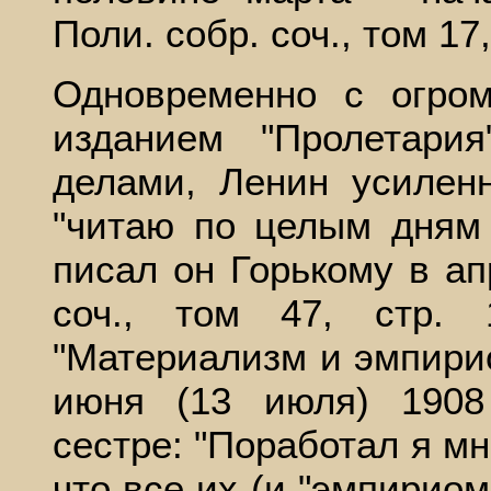
Поли. собр. соч., том 17,
Одновременно с огром
изданием "Пролетари
делами, Ленин усилен
"читаю по целым дням 
писал он Горькому в ап
соч., том 47, стр. 
"Материализм и эмпири
июня (13 июля) 1908
сестре: "Поработал я м
что все их (и "эмпирио