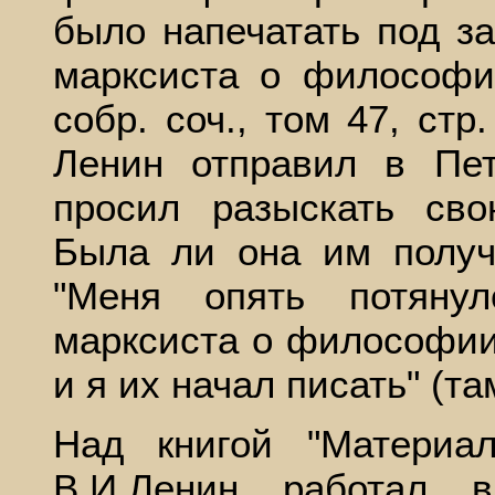
было напечатать под за
марксиста о философии
собр. соч., том 47, стр
Ленин отправил в Пет
просил разыскать св
Была ли она им получ
"Меня опять потяну
марксиста о философии"
и я их начал писать" (там
Над книгой "Материа
В.И.Ленин работал 