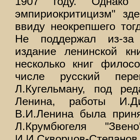
1907 году. Однако 
эмпириокритицизм" зд
ввиду неокрепшего тог
Не поддержал из-за
издание ленинской кн
несколько книг филос
числе русский пер
Л.Кугельману, под ре
Ленина, работы И.Д
В.И.Ленина была прин
Л.Крумбюгеля "Звен
И.И.Скворцов-Степа