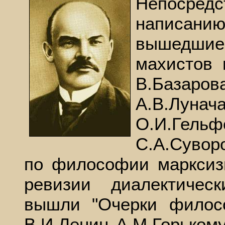
Непосре
написа
вышедшие 
махистов 
В.База
А.В.Луна
О.И.Гель
С.А.Сувор
по философии марксизм
ревизии диалектичес
вышли "Очерки филос
В.И.Ленин А.М.Горькому