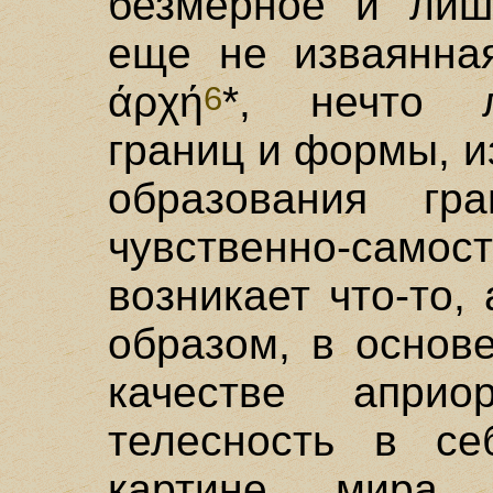
безмерное и лиш
еще не изваянная
άρχή
*, нечто л
6
границ и формы, и
образования гр
чувственно-само
возникает что-то,
образом, в основ
качестве апри
телесность в се
картине мира т