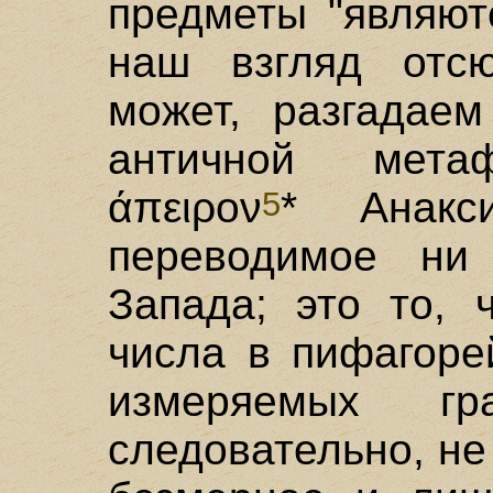
предметы "являют
наш взгляд отс
может, разгадаем
античной мета
άπειρον
* Анакс
5
переводимое ни
Запада; это то, 
числа в пифагоре
измеряемых г
следовательно, не