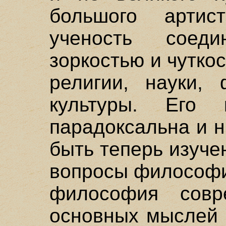
большого артис
ученость соед
зоркостью и чуткос
религии, науки,
культуры. Его
парадоксальна и 
быть теперь изуче
вопросы философи
философия совре
основных мыслей 