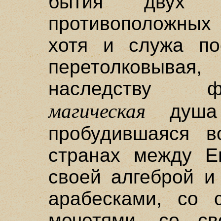
бытия двух 
противоположных
хотя и служа пос
перетолковыв
наследству ф
магическая
душа 
пробудившаяся в
странах между Е
своей алгеброй и
арабесками, со 
мечетями, со св