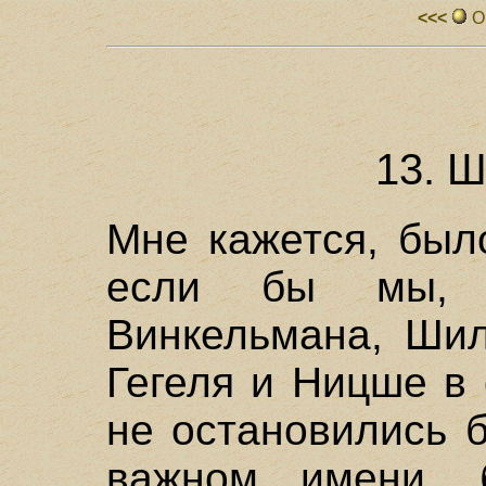
<<<
О
13. 
Мне кажется, был
если бы мы, 
Винкельмана, Шил
Гегеля и Ницше в
не остановились 
важном имени, 