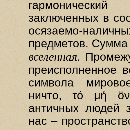
гармонически
заключенных в со
осязаемо-нал
предметов. Сумма 
вселенная.
Промежу
преисполненное в
символа мировое
ничто, τό μή öν
античных людей з
нас – пространств