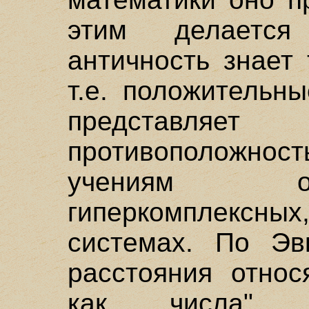
этим делается
античность знает 
т.е. положительн
представляе
противоположнос
учениям о
гиперкомплекс
системах. По Эв
расстояния относ
как числа". 