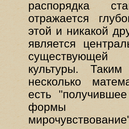
распорядка ст
отражается глуб
этой и никакой др
является централ
существующей
культуры. Таким
несколько матема
есть "получивше
формы п
мирочувствование