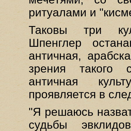
ритуалами и "кисм
Таковы три ку
Шпенглер остана
античная, арабск
зрения такого с
античная кул
проявляется в сл
"Я решаюсь назва
судьбы эвклидов