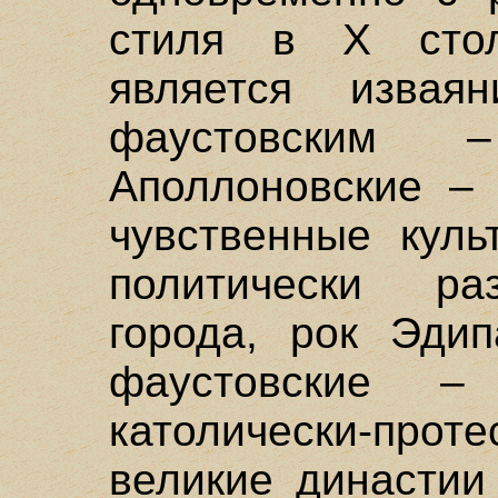
стиля в X стол
является изваян
фаустовским 
Аполлоновские – 
чувственные куль
политически ра
города, рок Эди
фаустовские –
католически-прот
великие династии