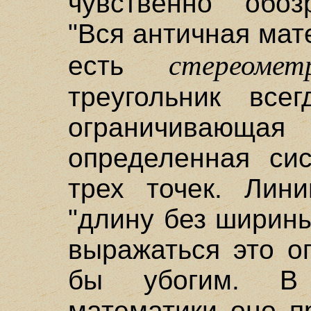
чувственно обоз
"Вся античная мат
стереомет
есть
треугольник всег
ограничивающая
определенная си
трех точек. Лин
"длину без ширин
выражаться это о
бы убогим. В 
математики оно п