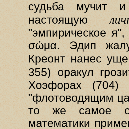
судьба мучит и 
лич
настоящую
"эмпирическое я",
σώμα. Эдип жалу
Креонт нанес ущ
355) оракул гроз
Хоэфорах (704) 
"флотоводящим ца
то же самое с
математики приме