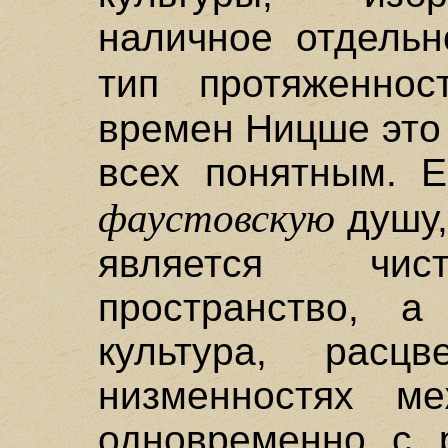
наличное отдельн
тип протяженно
времен Ницше это
всех понятным. Е
фаустовскую
душу,
является чис
пространство, а
культура, расц
низменностях м
одновременно с 