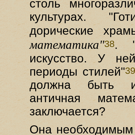
столь многоразл
культурах. "Г
дорические хра
математика"
. 
38
искусство. У не
периоды стилей"
3
должна быть и
античная мате
заключается?
Она необходимым 