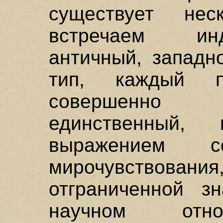
существует нес
встречаем инд
античный, западн
тип, каждый 
совершенно 
единственный,
выражением с
мирочувство
отграниченной з
научном отно