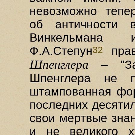
невозможно тепер
об античности 
Винкельмана
Ф.А.Степун
прав
32
Шпенглера
– "Зак
Шпенглера не п
штампованная фор
последних десяти
свои мертвые зна
и не великого х