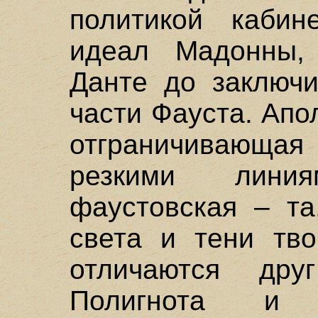
политикой кабин
идеал Мадонны,
Данте до заключи
части Фауста. Апо
отграничивающ
резкими лини
фаустовская – та
света и тени тво
отличаются др
Полигнота и 