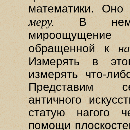
математики. Оно 
меру.
В нем з
мироощущение
н
обращенной к
Измерять в эт
измерять что-либ
Представим с
античного искусс
статую нагого ч
помощи плоскосте