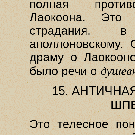
полная против
Лаокоона. Это
страдания, в 
аполлоновскому. 
драму о Лаокооне
душев
было речи о
15. АНТИЧНА
ШП
Это телесное по