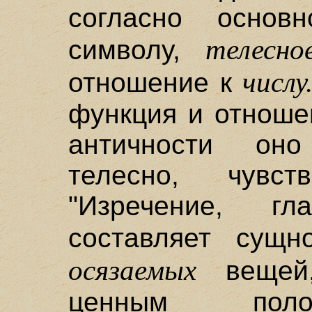
согласно основ
телесно
символу,
числу
отношение к
функция и отноше
античности оно
телесно, чувс
"Изречение, г
составляет сущ
осязаемых
вещей,
ценным поло