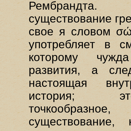
Рембрандта. 
существование гре
свое я словом σώ
употребляет в с
которому чужд
развития, а сле
настоящая вну
история; эт
точкообразное
существование, 