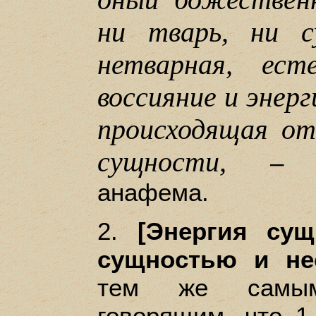
оный божествен
ни тварь, ни с
нетварная, ест
воссияние и энерг
происходящая о
сущности,
– ан
анафема.
2.
[Энергия сущ
сущностью и не
тем же самы
говорящим, что 1