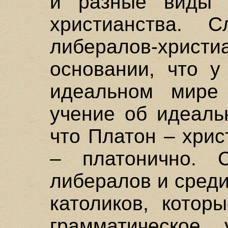
и разные виды 
христианства. 
либералов-христ
основании, что у
идеальном мире
учение об идеаль
что Платон – хрис
– платонично. 
либералов и сред
католиков, котор
грамматическое 