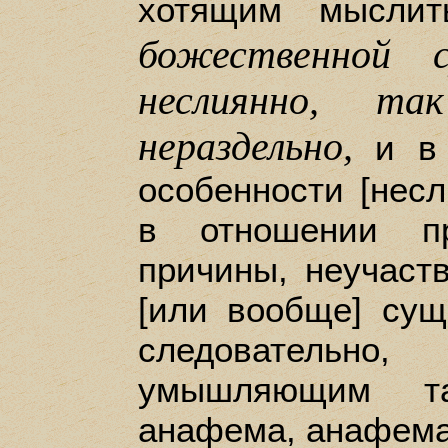
хотящим мысли
божественной 
неслиянно, т
нераздельно,
и в 
особенности [несл
в отношении пр
причины, неучаств
[или вообще] сущ
следователь
умышляющим та
анафема, анафема