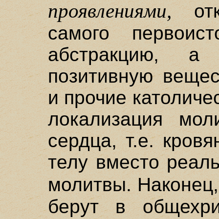
проявлениями,
отк
самого первоист
абстракцию, а
позитивную вещест
и прочие католиче
локализация мол
сердца, т.е. кров
телу вместо реал
молитвы. Наконец
берут в общехри