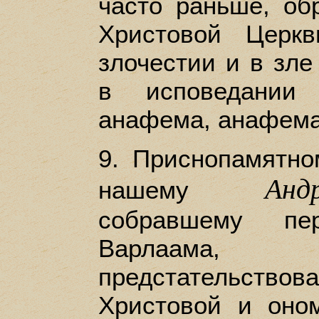
часто раньше, об
Христовой Церк
злочестии и в зл
в исповедании
анафема, анафема
9. Приснопамятн
Анд
нашему
собравшему пе
Варлаама
предстательс
Христовой и оно