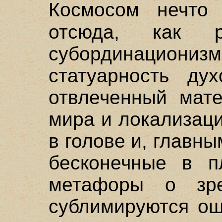
Космосом нечт
отсюда, как ре
субординациони
статуарность дух
отвлеченный мате
мира и локализаци
в голове и, главны
бесконечные в п
метафоры о зре
сублимируются ощ