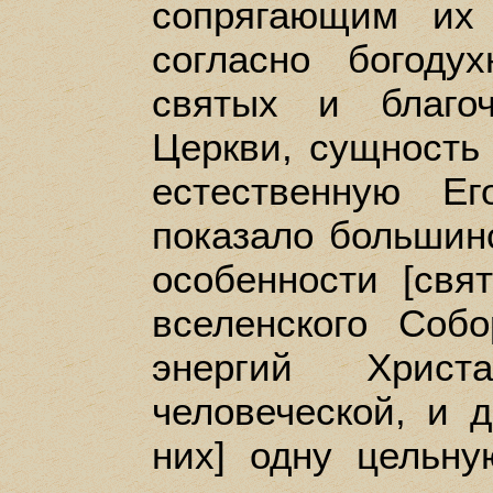
сопрягающим их
согласно богоду
святых и благо
Церкви, сущность
естественную Е
показало большинс
особенности [свя
вселенского Собо
энергий Христ
человеческой, и д
них] одну цельн