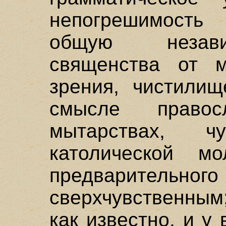
непогрешимость
общую незави
священства от м
зрения, чистилищ
смысле право
мытарствах, чу
католической 
предварительног
сверхчувственным
как известно, и у