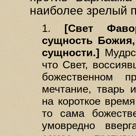
наиболее зрелый п
1.
[Свет Фав
сущность Божия,
сущности.]
Мудрс
что Свет, воссияв
божественном п
мечтание, тварь 
на короткое время
то сама божеств
умовредно ввер