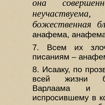
она совершен
неучаствуем
божественная бл
анафема, анафема
7. Всем их зло
писаниям – анафе
8. Исааку, по проз
всей жизни б
Варлаама и 
испросившему в ко