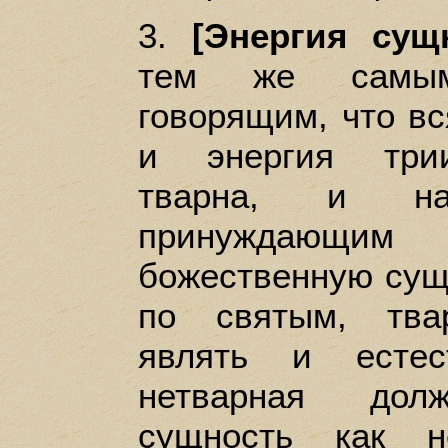
3.
[Энергия сущ
тем же самы
говорящим, что вс
и энергия трии
тварна, и на
принуждающи
божественную сущн
по святым, тва
являть и естес
нетварная дол
сущность как н