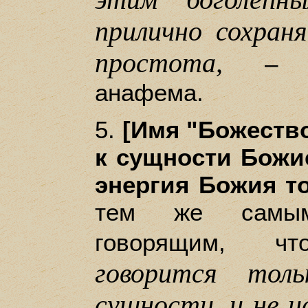
прилично сохран
простота,
– ан
анафема.
5.
[Имя "Божество
к сущности Божией
энергия Божия то
тем же самы
говорящим, 
говорится тол
сущности, и не 