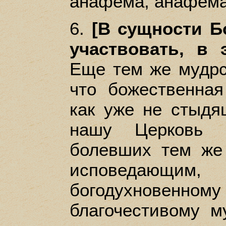
анафема, анафема
6.
[В сущности Б
участвовать, в 
Еще тем же мудр
что божественная
как уже не стыдя
нашу Церковь з
болевших тем же
исповедаю
богодухновенном
благочестивому м