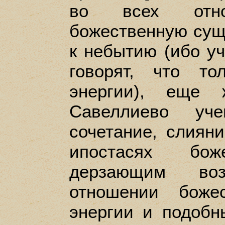
во всех отн
божественную сущ
к небытию (ибо у
говорят, что т
энергии), еще
Савеллиево уч
сочетание, слиян
ипостасях бо
дерзающим воз
отношении боже
энергии и подобн