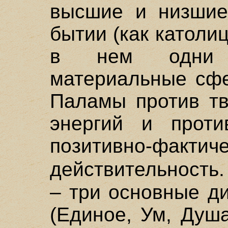
высшие и низшие
бытии (как католиц
в нем одни н
материальные сфе
Паламы против тв
энергий и прот
позитивно-фактич
действительность
– три основные д
(Единое, Ум, Душ