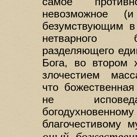
самое против
невозможное (
безумствующим в
нетварного 
разделяющего еди
Бога, во втором
злочестием масс
что божественная
не исповеда
богодухновенном
благочестивому м