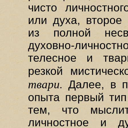
чисто личностног
или духа, второе
из полной несв
духовно-личностн
телесное и твар
резкой мистичес
твари.
Далее, в п
опыта первый тип
тем, что мысли
личностное и ду