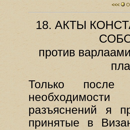
<<<
О
18. АКТЫ КОН
СОБОР
против варлаами
пла
Только после
необходимости
разъяснений я пр
принятые в Визан