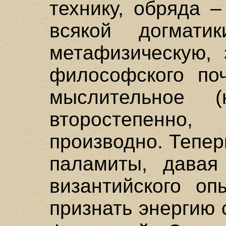
технику, обряда 
всякой догмати
метафизическую, 
философского поч
мыслительное (
второстепенно
производно. Тепе
паламиты, давая
византийского оп
признать энергию