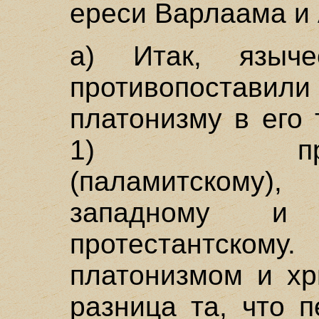
ереси Варлаама и 
а) Итак, языч
противопостав
платонизму в его
1) правосла
(паламитскому
западному и 
протестантском
платонизмом и хр
разница та, что 