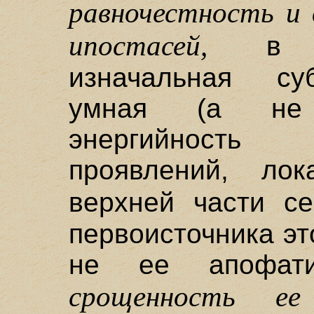
равночестность и
ипостасей,
в ко
изначальная суб
умная (а не т
энергийность
проявлений, ло
верхней части с
первоисточника эт
не ее апофати
срощенность е