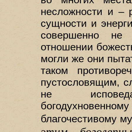
несложности и – 
сущности и энерги
совершенно не
отношении божеств
могли же они пыта
таком противоре
пустословящим, сл
не исповеда
богодухновенном
благочестивому м
этим боголепны