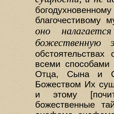
богодухновенном
благочестивому м
оно налагает
божественную э
обстоятельствах 
всеми способами 
Отца, Сына и С
Божеством Их сущ
и этому [почи
божественные та