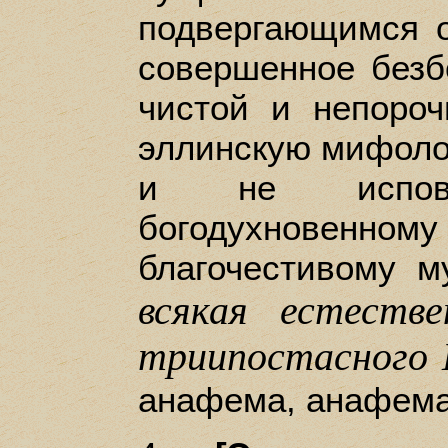
подвергающимся о
совершенное без
чистой и непороч
эллинскую мифоло
и не испове
богодухновенном
благочестивому м
всякая естеств
триипостасного 
анафема, анафема