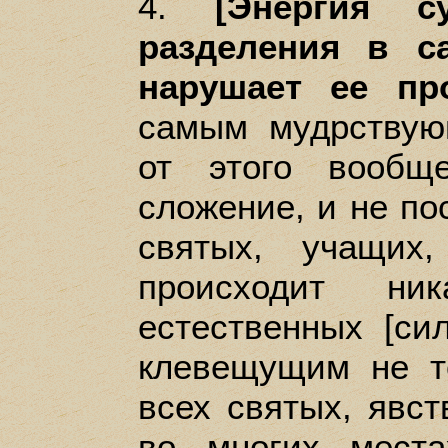
4.
[Энергия с
разделения в с
нарушает ее про
самым мудрствую
от этого вообщ
сложение, и не п
святых, учащих
происходит ни
естественных [си
клевещущим не т
всех святых, явс
во многих мест