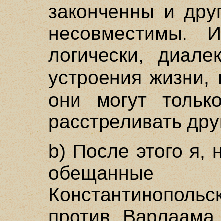
законченны и дру
несовместимы. 
логически, диале
устроения жизни,
они могут тольк
расстреливать друг
b) После этого я,
обещанны
Константинополь
против Варлаама