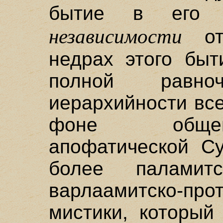
бытие в его
независимости
от 
недрах этого быт
полной равно
иерархийности все
фоне общей
апофатической Су
более паламит
варлаамитско-п
мистики, который