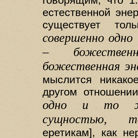
естественной эне
существует тол
совершенно одно
– божествен
божественная эн
мыслится никако
другом отношении
одно и то ж
сущностью, т
еретикам], как н