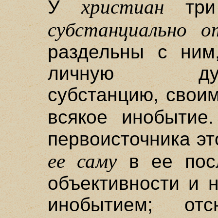
христиан
У
три 
субстанциально 
раздельны с ним
личную духов
субстанцию, свои
всякое инобытие
первоисточника эт
ее саму
в ее посл
объективности и 
инобытием; от