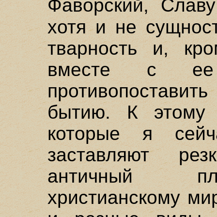
Фаворский, Слав
хотя и не сущнос
тварность и, кро
вместе с ее 
противопостави
бытию. К этому 
которые я сей
заставляют резк
античный пл
христианскому ми