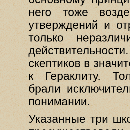
него тоже возде
утверждений и от
только неразлич
действительнос
скептиков в значи
к Гераклиту. То
брали исключител
понимании.
Указанные три шк