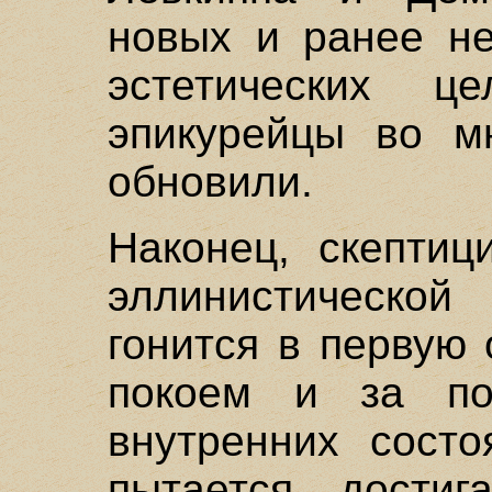
новых и ранее н
эстетических ц
эпикурейцы во м
обновили.
Наконец, скептиц
эллинистическ
гонится в первую
покоем и за по
внутренних состо
пытается достиг