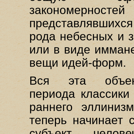
закономерн
представлявшихс
рода небесных и 
или в виде имман
вещи идей-форм.
Вся эта объект
периода классики
раннего эллинизм
теперь начинает 
субъект, челов