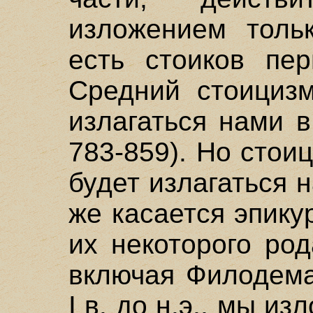
изложением тольк
есть стоиков пери
Средний стоицизм 
излагаться нами в
783-859). Но стоици
будет излагаться 
же касается эпику
их некоторого ро
включая Филодема
I в. до н.э., мы и