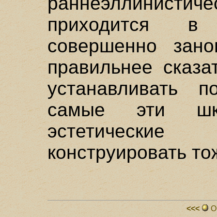
раннеэллинис
приходится в
совершенно зано
правильнее сказа
устанавливать п
самые эти шк
эстетические
конструировать то
<<<
О