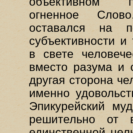
объективном п
огненное Слов
оставался на п
субъективности и
в свете человече
вместо разума и 
другая сторона че
именно удовольст
Эпикурейский муд
решительно от в
единственной цел