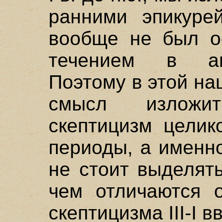
ранними эпикуре
вообще не был о
течением в ан
Поэтому в этой на
смысл изложи
скептицизм целик
периоды, а именно I
не стоит выделят
чем отличаются о
скептицизма III-I вв