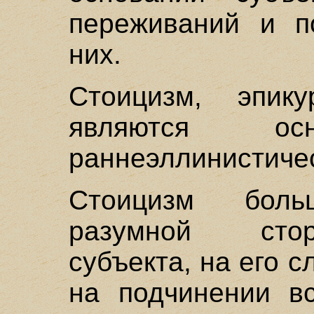
переживаний и п
них.
Стоицизм, эпик
являются ос
раннеэллинистичес
Стоицизм бол
разумной стор
субъекта, на его 
на подчинении вс