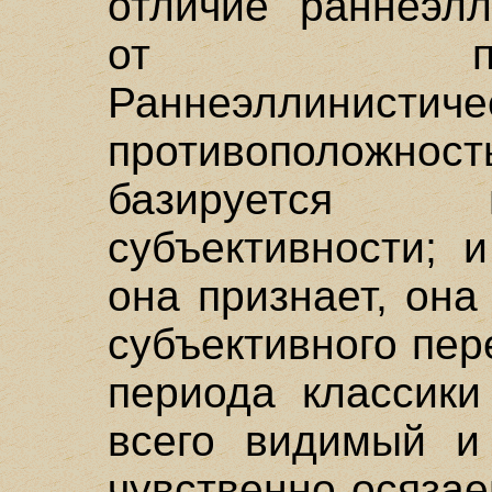
отличие раннеэлл
от позднеэл
Раннеэллинистиче
противополож
базируется 
субъективности; 
она признает, она
субъективного пер
периода классики
всего видимый 
чувственно осяза