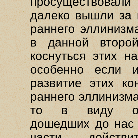
просуществовал
далеко вышли за 
раннего эллинизм
в данной второ
коснуться этих н
особенно если 
развитие этих ко
раннего эллинизма
то в виду огр
дошедших до нас 
части, действи