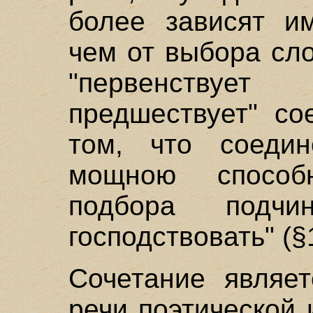
более зависят им
чем от выбора сло
"первенствуе
предшествует" со
том, что соедин
мощною способ
подбора подч
господствовать" (§
Сочетание являет
речи поэтической 