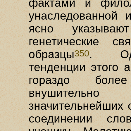
фактами и филол
унаследованной и
ясно указываю
генетические с
образцы
. Одн
350
тенденции этого 
гораздо боле
внушитель
значительнейших 
соединении сло