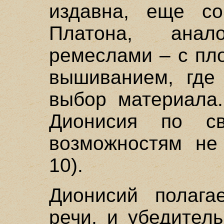
издавна, еще с
Платона, ана
ремеслами – с пл
вышиванием, где
выбор материала.
Дионисия по с
возможностям не 
10).
Дионисий полагае
речи, и убедител