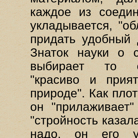
каждое из соедин
укладывается, "об
придать удобный 
Знаток науки о 
выбирает то с
"красиво и прия
природе". Как пло
он "прилаживает"
"стройность казал
надо, он его у