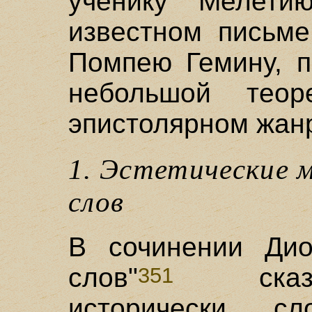
ученику Мелет
известном письме
Помпею Гемину, 
небольшой теор
эпистолярном жан
1. Эстетические 
слов
В сочинении Дио
слов"
сказал
351
исторически сл