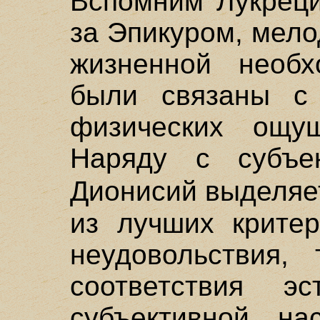
Вспомним Лукреци
за Эпикуром, мело
жизненной необх
были связаны с 
физических ощущ
Наряду с субъе
Дионисий выделяе
из лучших критер
неудовольствия, 
соответствия эс
субъективной нас