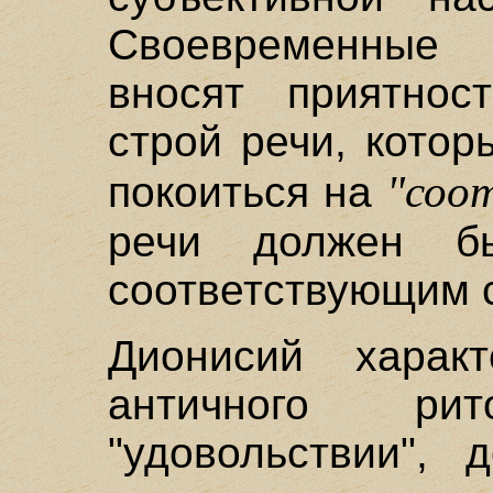
Своевременные п
вносят приятнос
строй речи, кото
"соо
покоиться на
речи должен б
соответствующим с
Дионисий харак
античного ри
"удовольствии", 