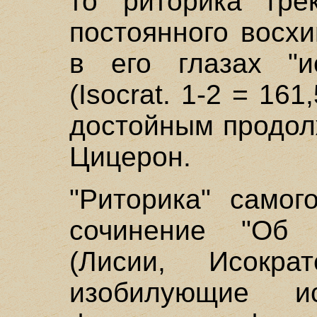
то риторика гре
постоянного восх
в его глазах "и
(Isocrat. 1-2 = 16
достойным продол
Цицерон.
"Риторика" самог
сочинение "Об 
(Лисии, Исокра
изобилующие ист