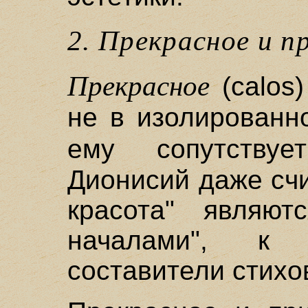
2. Прекрасное и п
Прекрасное
(calos
не в изолированн
ему сопутств
Дионисий даже счи
красота" являют
началами", к 
составители стихов