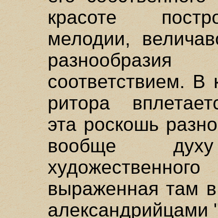
красоте постр
мелодии, величав
разнообрази
соответствием. В 
ритора вплетает
эта роскошь разно
вообще духу 
художественн
выраженная там в
александрийцами "п