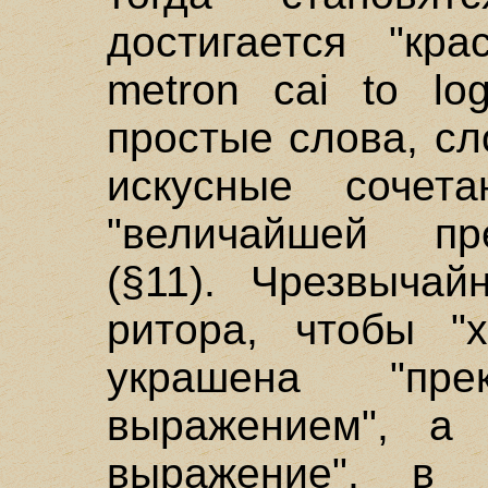
достигается "кра
metron cai to lo
простые слова, с
искусные сочета
"величайшей пре
(§11). Чрезвыча
ритора, чтобы "
украшена "пре
выражением", а "
выражение", в 