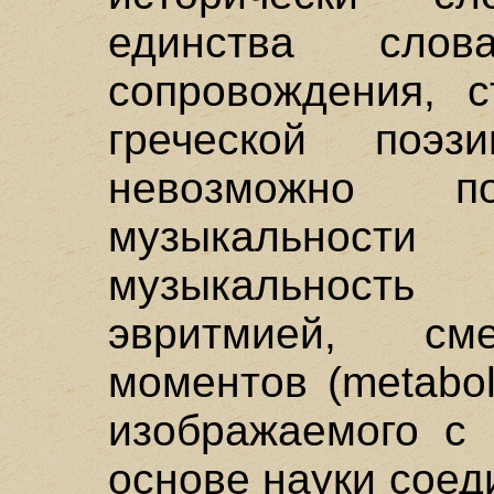
единства сло
сопровождения, с
греческой поэз
невозможно п
музыкальнос
музыкальност
эвритмией, см
моментов (metabo
изображаемого с 
основе науки соед