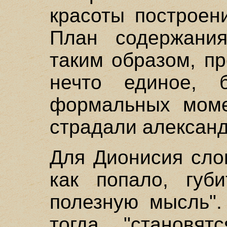
красоты построени
План содержани
таким образом, п
нечто единое, 
формальных моме
страдали алексан
Для Дионисия сло
как попало, губ
полезную мысль".
тогда "становят