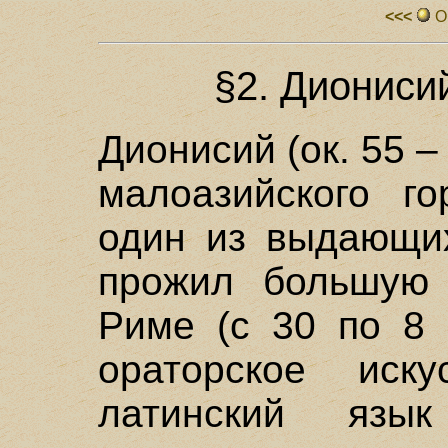
<<<
О
§2. Диониси
Дионисий (ок. 55 – о
малоазийского го
один из выдающих
прожил большую 
Риме (с 30 по 8 г
ораторское иску
латинский яз