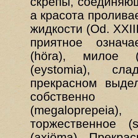
скрепы, соединяющ
а красота пролив
жидкости (Od. XXII
приятное означа
(höra), милое (c
(eystomia), сла
прекрасном выдел
собственно
(megaloprepeia
торжественное (
(axiöma). Прекра