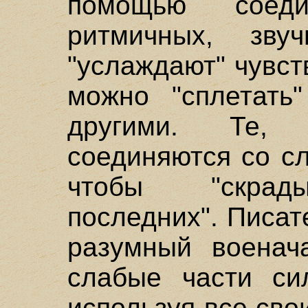
помощью соеди
ритмичных, зву
"услаждают" чувст
можно "сплетать
другими. Те, 
соединяются со с
чтобы "скрады
последних". Писат
разумный военач
слабые части с
используя все сво