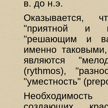
в. до н.э.
Оказывается, ч
"приятной и к
"решающим и в
именно таковыми,
являются "мелод
(rythmos), "разн
"уместность" (prepo
Необходимость
создающих кра