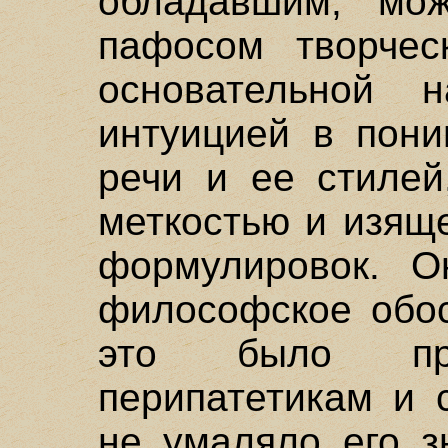
обладавшим, мож
пафосом творческ
основательной н
интуицией в пони
речи и ее стилей
меткостью и изящ
формулировок. О
философское обос
это было при
перипатетикам и 
не умаляло его з