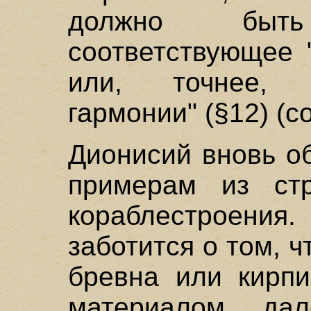
должно быт
соответствующее 
или, точнее, 
гармонии" (§12) (c
Дионисий вновь о
примерам из стр
кораблестроения.
заботится о том, 
бревна или кирп
материалом, дал