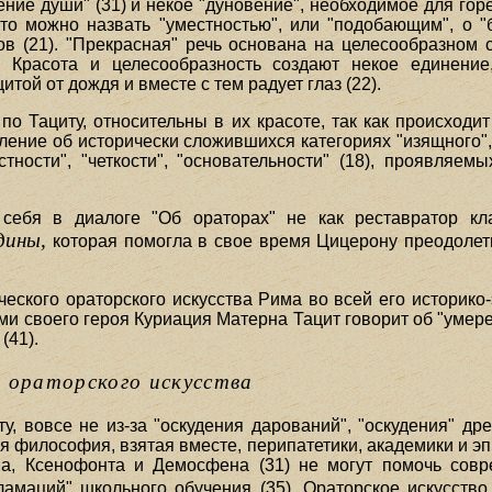
щение души" (31) и некое "дуновение", необходимое для горе
 что можно назвать "уместностью", или "подобающим", о 
 (21). "Прекрасная" речь основана на целесообразном 
). Красота и целесообразность создают некое единени
той от дождя и вместе с тем радует глаз (22).
по Тациту, относительны в их красоте, так как происходи
ление об исторически сложившихся категориях "изящного", 
стности", "четкости", "основательности" (18), проявляе
себя в диалоге "Об ораторах" не как реставратор кла
дины,
которая помогла в свое время Цицерону преодолеть 
ческого ораторского искусства Рима во всей его историко
ами своего героя Куриация Матерна Тацит говорит об "умерен
(41).
я ораторского искусства
у, вовсе не из-за "оскудения дарований", "оскудения" д
я философия, взятая вместе, перипатетики, академики и эп
на, Ксенофонта и Демосфена (31) не могут помочь сов
амаций" школьного обучения (35). Ораторское искусств