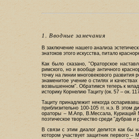
1. Вводные замечания
В заключение нашего анализа эстетическ
знатоков этого искусства, питало красноре
Как было сказано, "Ораторское настав
римского, но и вообще античного красн
точку на линии многовекового развития 
знаменитое учение о стилях и качествах 
возвышенном". Обратимся теперь к млад
историку Корнелию Тациту (ок. 57 – ок. 117 г
Тациту принадлежит некогда оспаривавш
приблизительно 100-105 гг. н.э. В этом 
ораторы – М.Апр, В.Мессала, Куриаций 
поэтическое творчество среди "дубрав и р
В связи с этим диалог делится как бы н
котором участвует защитник первого – М