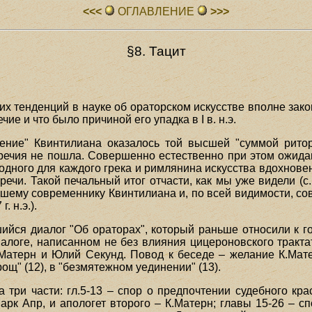
<<<
ОГЛАВЛЕHИЕ
>>>
§8. Тацит
их тенденций в науке об ораторском искусстве вполне зако
чие и что было причиной его упадка в I в. н.э.
ление" Квинтилиана оказалось той высшей "суммой ритор
оречия не пошла. Совершенно естественно при этом ожида
родного для каждого грека и римлянина искусства вдохнове
речи. Такой печальный итог отчасти, как мы уже видели (с
шему современнику Квинтилиана и, по всей видимости, с
. н.э.).
ийся диалог "Об ораторах", который раньше относили к го
диалоге, написанном не без влияния цицероновского тракт
Матерн и Юлий Секунд. Повод к беседе – желание К.Мат
ощ" (12), в "безмятежном уединении" (13).
а три части: гл.5-13 – спор о предпочтении судебного кра
арк Апр, и апологет второго – К.Матерн; главы 15-26 – с