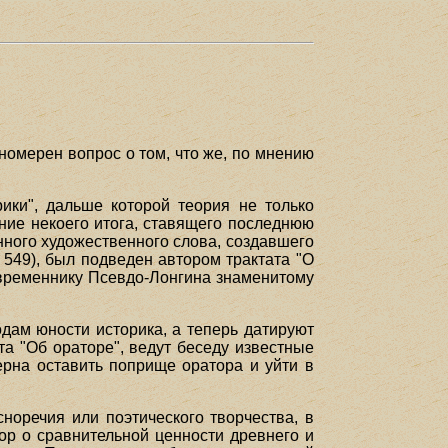
номерен вопрос о том, что же, по мнению
ики", дальше которой теория не только
ние некоего итога, ставящего последнюю
нного художественного слова, создавшего
. 549), был подведен автором трактата "О
овременнику Псевдо-Лонгина знаменитому
дам юности историка, а теперь датируют
ата "Об ораторе", ведут беседу известные
ерна оставить поприще оратора и уйти в
сноречия или поэтического творчества, в
пор о сравнительной ценности древнего и