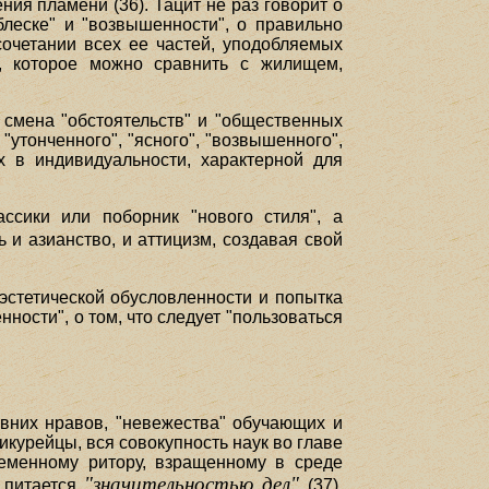
ния пламени (36). Тацит не раз говорит о
"блеске" и "возвышенности", о правильно
сочетании всех ее частей, уподобляемых
е, которое можно сравнить с жилищем,
т смена "обстоятельств" и "общественных
"утонченного", "ясного", "возвышенного",
мых в индивидуальности, характерной для
ссики или поборник "нового стиля", а
и азианство, и аттицизм, создавая свой
-эстетической обусловленности и попытка
ности", о том, что следует "пользоваться
ревних нравов, "невежества" обучающих и
икурейцы, вся совокупность наук во главе
ременному ритору, взращенному в среде
"значительностью дел"
о питается
(37),