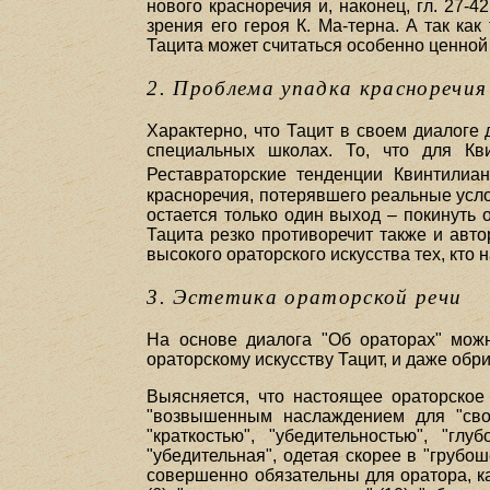
нового красноречия и, наконец, гл. 27-
зрения его героя К. Ма-терна. А так ка
Тацита может считаться особенно ценно
2. Проблема упадка красноречия
Характерно, что Тацит в своем диалоге
специальных школах. То, что для Кв
Реставраторские тенденции Квинтилиа
красноречия, потерявшего реальные усло
остается только один выход – покинуть 
Тацита резко противоречит также и авт
высокого ораторского искусства тех, кто
3. Эстетика ораторской речи
На основе диалога "Об ораторах" можн
ораторскому искусству Тацит, и даже обр
Выясняется, что настоящее ораторское 
"возвышенным наслаждением для "своб
"краткостью", "убедительностью", "гл
"убедительная", одетая скорее в "грубош
совершенно обязательны для оратора, как