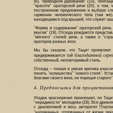
(6), "природное дарование" (10), "обога
"красоте" ораторской речи (20), о том,
построенном предложении и выборе слов
гармонии человеческого тела (там же
находящимся под крышей, что служит защи
"Форма и содержание" ораторской речи, 
вкусов" (19). Отсюда рождается представ
"мягкого" стилей речи, а также о "стра
ораторов разных эпох.
Мы бы сказали, что Тацит проявляет 
благодатной сере
придерживается той
собственный, неповторимый стиль.
Отсюда – тонкая и умная критика класси
понять "излишества" "нового стиля". Уст
благами своего века, не порицая старого" 
4. Предпосылки для процветани
Упадок красноречия произошел, по Тацит
"нерадивости" молодежи (28). Вся древня
с диалектикой и весь авторитет Плато
"надуманных, оторванных от жизни декл