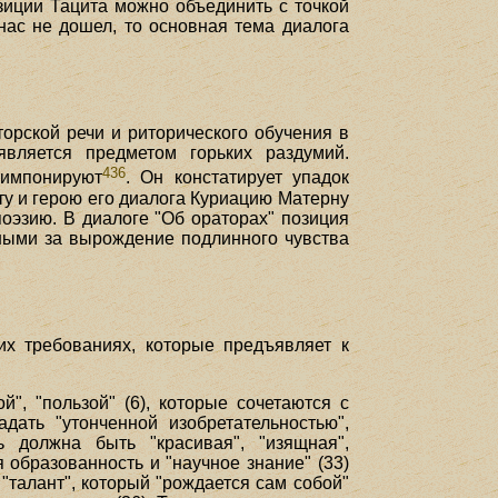
озиции Тацита можно объединить с точкой
 нас не дошел, то основная тема диалога
орской речи и риторического обучения в
вляется предметом горьких раздумий.
436
 импонируют
. Он констатирует упадок
ту и герою его диалога Куриацию Матерну
поэзию. В диалоге "Об ораторах" позиция
нными за вырождение подлинного чувства
их требованиях, которые предъявляет к
", "пользой" (6), которые сочетаются с
ать "утонченной изобретательностью",
чь должна быть "красивая", "изящная",
я образованность и "научное знание" (33)
 "талант", который "рождается сам собой"