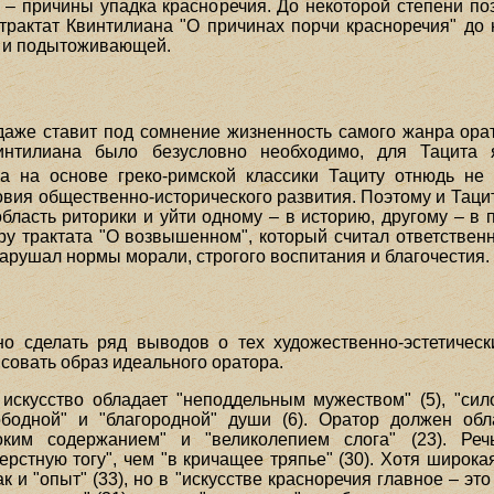
42 – причины упадка красноречия. До некоторой степени п
к трактат Квинтилиана "О причинах порчи красноречия" до
й и подытоживающей.
 даже ставит под сомнение жизненность самого жанра орат
интилиана было безусловно необходимо, для Тацита я
на на основе греко-римской классики Тациту отнюдь не
вия общественно-исторического развития. Поэтому и Таци
область риторики и уйти одному – в историю, другому – в 
ору трактата "О возвышенном", который считал ответстве
 нарушал нормы морали, строгого воспитания и благочестия.
о сделать ряд выводов о тех художественно-эстетическ
исовать образ идеального оратора.
искусство обладает "неподдельным мужеством" (5), "силой
одной" и "благородной" души (6). Оратор должен облад
убоким содержанием" и "великолепием слога" (23). Ре
ерстную тогу", чем "в кричащее тряпье" (30). Хотя широка
 и "опыт" (33), но в "искусстве красноречия главное – это