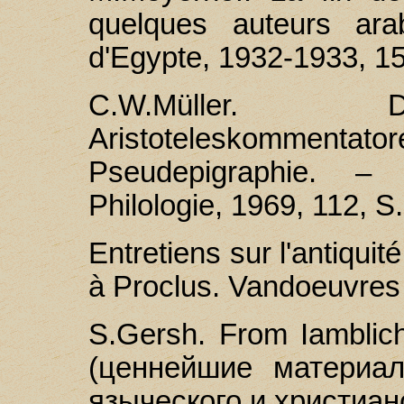
quelques auteurs arab
d'Egypte, 1932-1933, 15
С.W.Müller. D
Aristoteleskommentat
Pseudepigraphie. –
Philologie, 1969, 112, S
Entretiens sur l'antiqui
à Proclus. Vandoeuvres
S.Gersh. From Iamblic
(ценнейшие материа
языческого и христиан