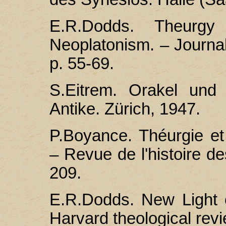
E.R.Dоdds. Theurgy
Neoplatonism. – Journa
p. 55-69.
S.Eitrem. Orakel und
Antike. Zürich, 1947.
P.Boyance. Théurgie et 
– Revue de l'histoire de
209.
E.R.Dodds. New Light 
Harvard theological revi