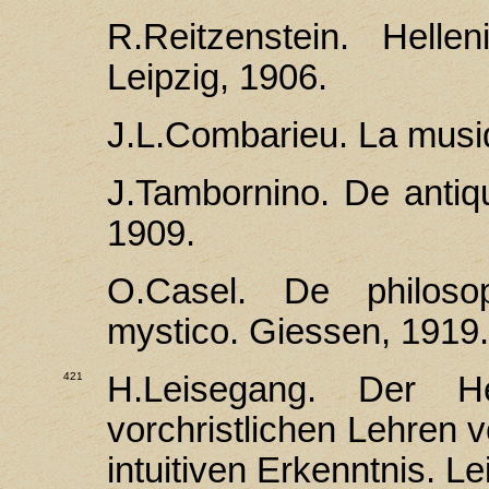
R.Reitzenstein. Helle
Leipzig, 1906.
J.L.Combarieu. La musiq
J.Tambоrnino. De anti
1909.
О.Сasel. De philoso
mystico. Giessen, 1919.
421
H.Leisegang. Der H
vorchristlichen Lehren
intuitiven Erkenntnis. Le