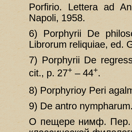
Porfirio. Lettera ad 
Napoli, 1958.
6) Porphyrii De philos
Librorum reliquiae, ed. G
7) Porphyrii De regres
+
+
cit., p. 27
– 44
.
8) Porphyrioy Peri agalma
9) De antro nympharum. 
О пещере нимф. Пер. 