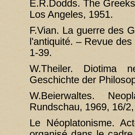
E.R.Dоdds. The Greeks a
Los Angeles, 1951.
F.Vian. La guerre des 
l'antiquité. – Revue des
1-39.
W.Theiler. Diotima n
Geschichte der Philosop
W.Beierwaltes. Neopl
Rundschau, 1969, 16/2,
Le Néoplatonisme. Act
organisé dans le cadre