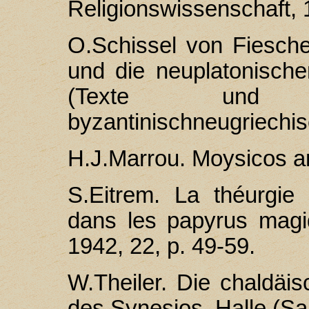
Religionswissenschaft, 
O.Schissel von Fiesch
und die neuplatonisch
(Texte und 
byzantinischneugriechisc
H.J.Marrou. Moysicos a
S.Eitrem. La théurgie
dans les papyrus mag
1942, 22, p. 49-59.
W.Theiler. Die chaldä
des Synesios. Halle (Sa