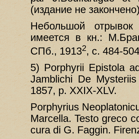
(издание не закончено)
Небольшой отрывок
имеется в кн.: М.Бpa
2
СПб., 1913
, с. 484-504
5) Porphyrii Epistola 
Jamblichi De Mysteriis l
1857, p. XXIX-XLV.
Porphyrius Neoplatonicu
Marcella. Testo greco c
cura di G. Faggin. Firen