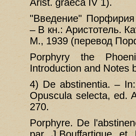
Arist. graeca IV 1).
"Введение" Порфирия 
– В кн.: Аристотель. К
М., 1939 (перевод Порф
Porphyry the Phoenic
Introduction and Notes 
4) De abstinentia. – In:
Opuscula selecta, ed. A
270.
Porphyre. De l'abstinenc
par J.Bouffartigue et 