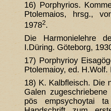
16) Porphyrios. Komme
Ptolemaios, hrsg., vo
2
1978
.
Die Harmonielehre de
I.Düring. Göteborg, 193
17) Porphyrioy Eisagög
Ptolemaioy, ed. H.Wolf.
18) K. Kalbfleisch. Die 
Galen zugeschriebene 
pös empsychoytai ta
Handschrift zum ers