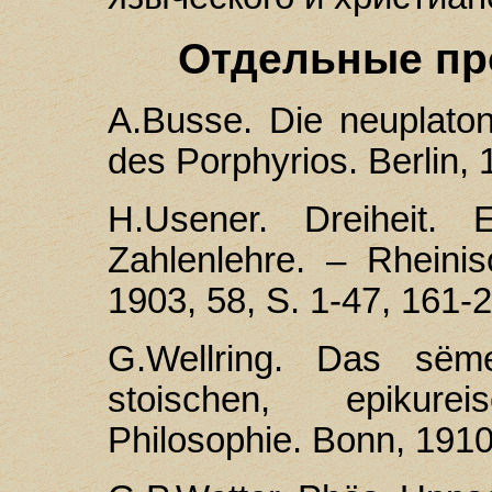
Отдельные пр
А.Busse. Die neuplato
des Porphyrios. Berlin, 
H.Usener. Dreiheit. 
Zahlenlehre. – Rheini
1903, 58, S. 1-47, 161-
G.Wellring. Das sëme
stoischen, epikur
Philosophie. Bonn, 1910