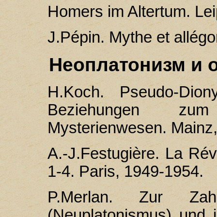
Homers im Altertum. Lei
J.Pépin. Mythe et allégo
Неоплатонизм и 
H.Koch. Pseudo-Diony
Beziehungen zum
Mysterienwesen. Mainz,
A.-J.Festugière. La Rév
1-4. Paris, 1949-1954.
P.Merlan. Zur Zah
(Neuplatonismus) und i