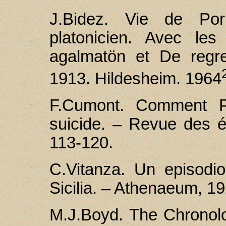
J.Bidez. Vie de Por
platonicien. Avec les
agalmatön et De regr
1913. Hildesheim. 1964
F.Сumоnt. Comment Pl
suicide. – Revue des é
113-120.
C.Vitanza. Un episodi
Sicilia. – Athenaeum, 19
M.J.Boyd. The Chronolog