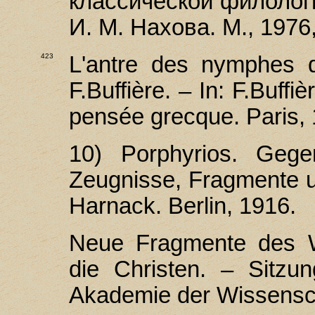
классической филологи
И. М. Нахова. М., 1976, 
423
L'antre des nymphes d
F.Buffière. – In: F.Вuff
pensée grecque. Paris, 
10) Porphyrios. Gege
Zeugnisse, Fragmente u
Harnack. Berlin, 1916.
Neue Fragmente des W
die Christen. – Sitzu
Akademie der Wissensch