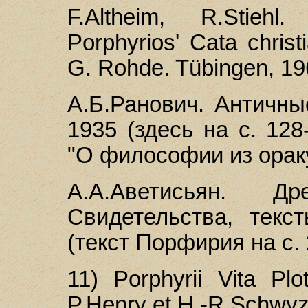
F.Altheim, R.Stieh
Porphyrios' Cata christ
G. Rohde. Tübingen, 196
А.Б.Ранович. Античны
1935 (здесь на с. 12
"О философии из ораку
А.А.Аветисьян. Др
Свидетельства, текс
(текст Порфирия на с. 
11) Porphyrii Vita Plot
P.Henry et H.-R.Schwyze