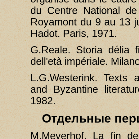
du Centre National de
Royamont du 9 au 13 ju
Hadot. Paris, 1971.
G.Reale. Storia délia f
dell'età impériale. Milan
L.G.Westerink. Texts 
and Byzantine literatu
1982.
Отдельные пер
M.Meyerhоf. La fin de 