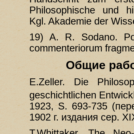
Philosophische und h
Kgl. Akademie der Wisse
19) A. R. Sоdanо. Po
commenteriorum fragmen
Общие раб
Е.Zеller. Die Philos
geschichtlichen Entwicklu
1923, S. 693-735 (пе
1902 г. издания сер. XIX
T.Whittaker. The Neo