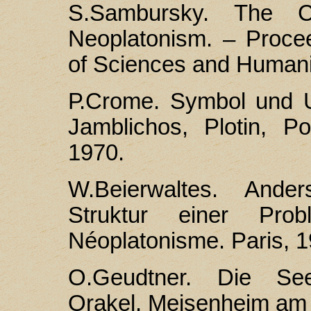
S.Sambursky. The 
Neoplatonism. – Proce
of Sciences and Humanit
Р.Crоme. Symbol und U
Jamblichos, Plotin, P
1970.
W.Beierwaltes. Ander
Struktur einer Pro
Néoplatonisme. Paris, 1
О.Geudtner. Die See
Orakel. Meisenheim am 