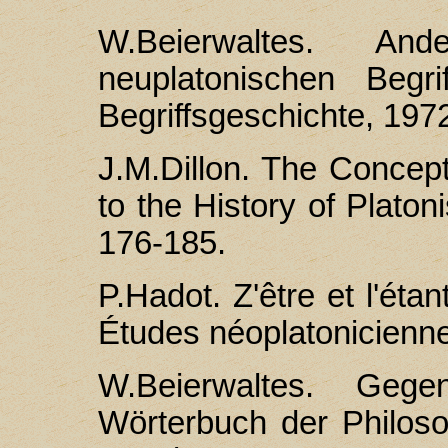
W.Beierwaltes. And
neuplatonischen Begri
Begriffsgeschichte, 1972
J.M.Dillon. The Concept
to the History of Platon
176-185.
P.Hadot. Z'être et l'éta
Études néoplatonicienne
W.Beierwaltes. Gege
Wörterbuch der Philosop