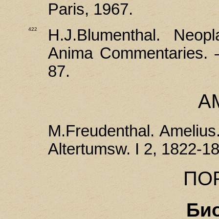
Paris, 1967.
422
H.J.Вlumenthal. Neop
Anima Commentaries. –
87.
А
M.Freudenthal. Amelius.
Altertumsw. I 2, 1822-1
ПО
Би