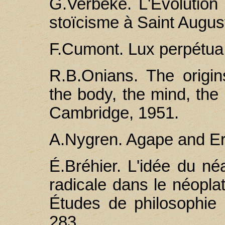
G.Verbeke. L'Évolution
stoïcisme à Saint August
F.Cumont. Lux perpétua.
R.В.Оnians. The origi
the body, the mind, the 
Cambridge, 1951.
A.Nygren. Agape and Er
É.Bréhier. L'idée du néa
radicale dans le néoplat
Études de philosophie 
283.