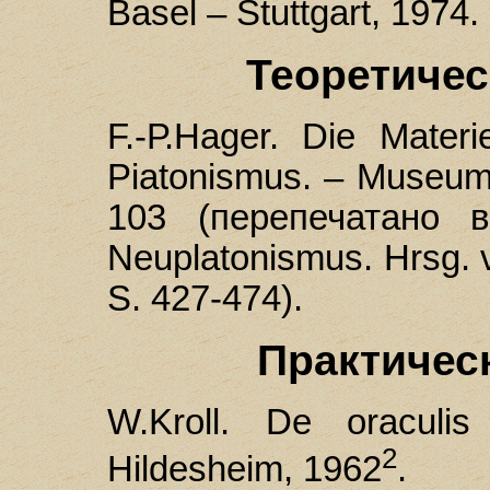
Basel – Stuttgart, 1974.
Теоретиче
F.-Р.Hager. Die Mate
Piatonismus. – Museum 
103 (перепечатано в
Neuplatonismus. Hrsg. v
S. 427-474).
Практичес
W.Kroll. De oraculis
2
Hildesheim, 1962
.