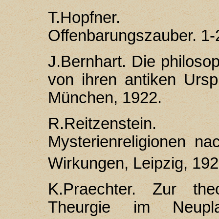
T.Hоpfner. Gri
Offenbarungszauber. 1-2
J.Bernhart. Die philosop
von ihren antiken Urs
München, 1922.
R.Reitzenstein.
Mysterienreligionen n
Wirkungen, Leipzig, 19
K.Praechter. Zur the
Theurgie im Neupl