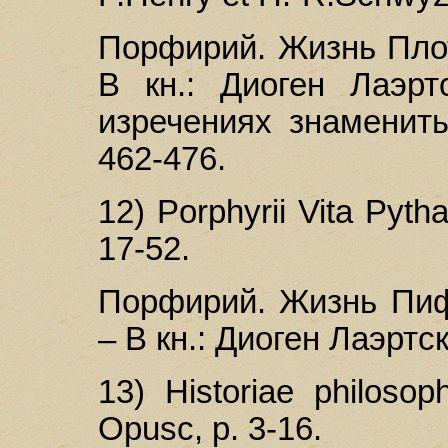
Порфирий. Жизнь Плот
В кн.: Диоген Лаэрт
изречениях знамениты
462-476.
12) Porphyrii Vita Pyth
17-52.
Порфирий. Жизнь Пифа
– В кн.: Диоген Лаэртски
13) Historiae philosop
Opusc, p. 3-16.