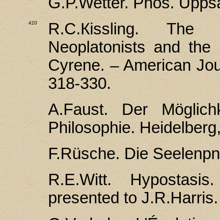
G.P.Wetter. Phös. Uppsa
420
R.С.Кissling. Th
Neoplatonists and the
Cyrene. – American Jour
318-330.
А.Faust. Der Möglichk
Philosophie. Heidelberg
F.Rüsche. Die Seelenpn
R.E.Witt. Hypostasis
presented to J.R.Harris