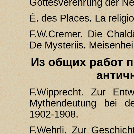
Gottesverehrung der Neu
É. des Places. La religi
F.W.Cremer. Die Chald
De Mysteriis. Meisenhe
Из общих работ п
антич
F.Wipprecht. Zur Entwi
Mythendeutung bei de
1902-1908.
F.Wehrli. Zur Geschich