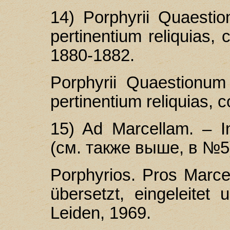
14) Porphyrii Quaesti
pertinentium reliquias, c
1880-1882.
Porphyrii Quaestionu
pertinentium reliquias, c
15) Ad Marcellam. – I
(см. также выше, в №5
Porphyrios. Pros Marcel
übersetzt, eingeleitet
Leiden, 1969.