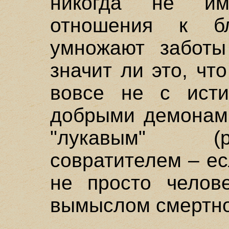
никогда не и
отношения к бл
умножают забот
значит ли это, ч
вовсе не с ист
добрыми демонами
"лукавым" (p
совратителем – ес
не просто челове
вымыслом смертн