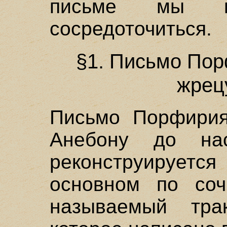
письме мы и
сосредоточиться.
§1. Письмо Пор
жрец
Письмо Порфирия
Анебону до н
реконструируетс
основном по соч
называемый трак