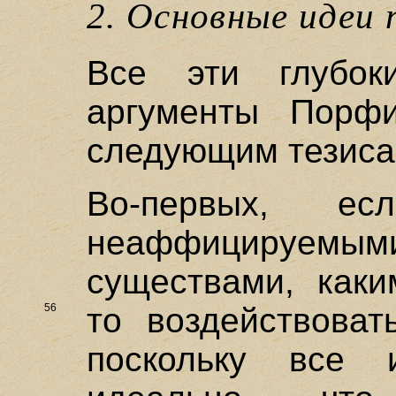
2. Основные идеи 
Все эти глубо
аргументы Порф
следующим тезиса
Во-первых, е
неаффицируемыми
существами, каки
56
то воздействова
поскольку все 