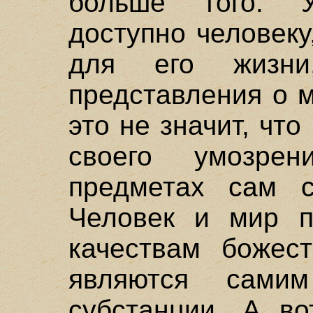
больше того. 
доступно человеку
для его жизн
представления о 
это не значит, чт
своего умозре
предметах сам с
Человек и мир п
качествам божес
являются сами
субстанции. А в