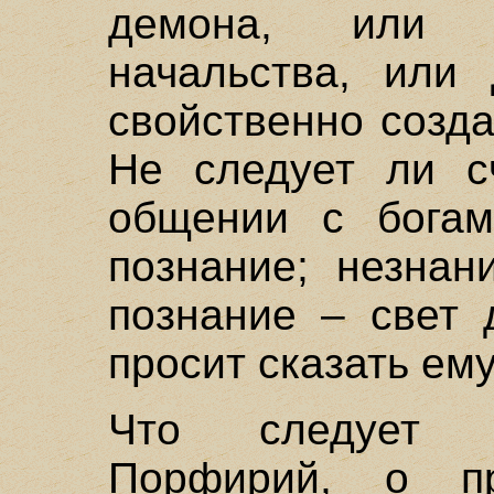
демона, или к
начальства, или
свойственно созд
Не следует ли сч
общении с богам
познание; незнан
познание – свет
просит сказать ем
Что следует д
Порфирий, о пр