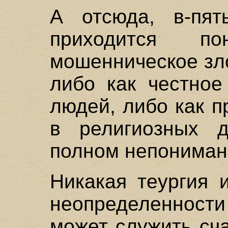
А отсюда, в-пят
приходится п
мошенническое зл
либо как честное
людей, либо как 
в религиозных д
полном непонимании
Никакая теургия 
неопределеннос
может служить сч