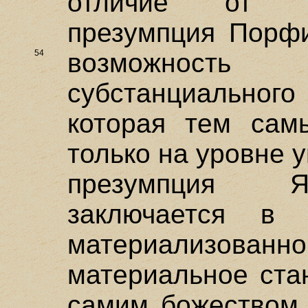
отличие от Я
презумпция Порфи
54
возможност
субстанциально
которая тем сам
только на уровне 
презумпция Я
заключается в 
материализован
материальное ста
самим божеством 