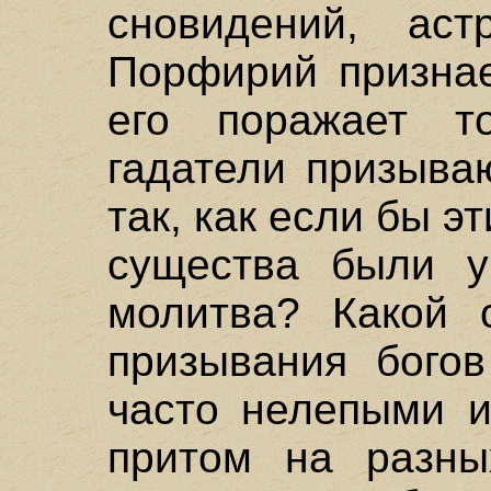
сновидений, астр
Порфирий признае
его поражает т
гадатели призыва
так, как если бы 
существа были у
молитва? Какой 
призывания богов
часто нелепыми и
притом на разны