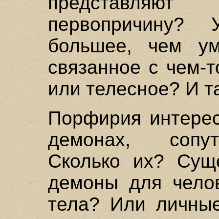
представля
первопричину?
большее, чем у
связанное с чем-
или телесное? И т
Порфирия интерес
демонах, сопут
Сколько их? Сущ
демоны для челов
тела? Или личны