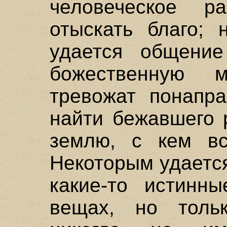
человеческое р
отыскать благо; 
удается общени
божественную 
тревожат понапра
найти бежавшего 
землю, с кем вс
Некоторым удается
какие-то истинн
вещах, но толь