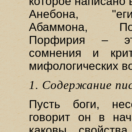
которое написано 
Анебона, "еги
Абаммона, По
Порфирия – э
сомнения и крит
мифологических во
1. Содержание пи
Пусть боги, нес
говорит он в нач
каковы свойств