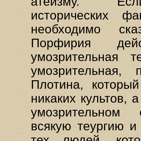
атеизму. Есл
исторических фа
необходимо ск
Порфирия дей
умозрительная т
умозрительная, 
Плотина, который
никаких культов, 
умозрительном 
всякую теургию и
тех людей, кот