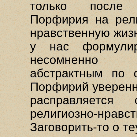
только после 
Порфирия на рели
нравственную жизн
у нас формули
несомненно п
абстрактным по 
Порфирий уверенн
расправляется
религиозно-нравс
Заговорить-то о т