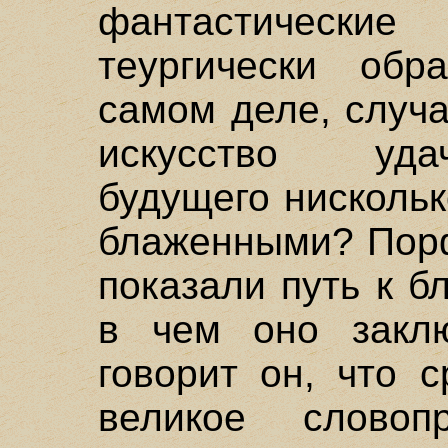
фантастическ
теургически об
самом деле, случа
искусство уда
будущего нискольк
блаженными? Порф
показали путь к б
в чем оно заклю
говорит он, что с
великое словоп