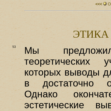
<<<
О
ЭТИКА
53
Мы предлож
теоретических 
которых выводы д
в достаточно о
Однако окончат
эстетические в