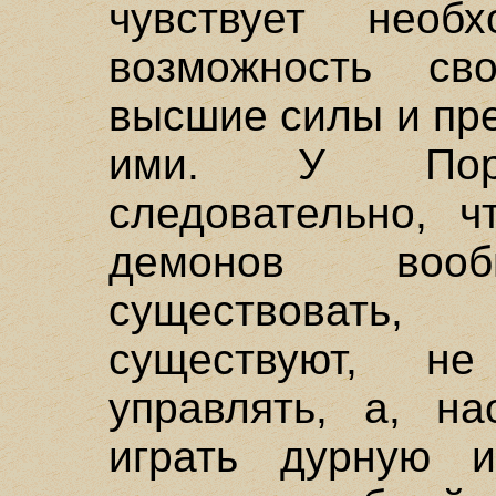
чувствует необ
возможность св
высшие силы и пр
ими. У Порфи
следовательно, ч
демонов во
существовать
существуют, н
управлять, а, на
играть дурную и