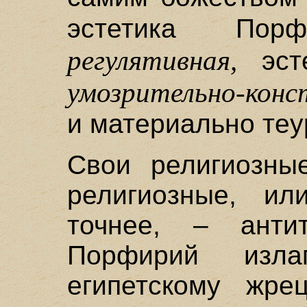
эстетика По
регулятивная,
эст
умозрительно-конс
и материально теу
Свои религиозные
религиозные, ил
точнее, – антит
Порфирий изл
египетскому жре