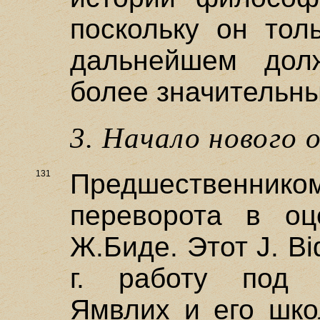
поскольку он тол
дальнейшем дол
более значительны
3. Начало нового 
131
Предшественн
переворота в оц
Ж.Биде. Этот J. B
г. работу под 
Ямвлих и его шко