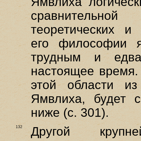
Ямвлиха логическ
сравнительно
теоретических и 
его философии я
трудным и едв
настоящее время.
этой области из
Ямвлиха, будет 
ниже (с. 301).
132
Другой крупн