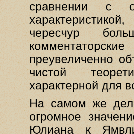
сравнении с о
характеристикой
чересчур бол
комментаторск
преувеличенно об
чистой теорет
характерной для в
На самом же дел
огромное значени
Юлиана к Ямвл