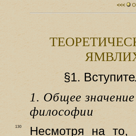
<<<
О
ТЕОРЕТИЧЕС
ЯМВЛИХ
§1. Вступит
1. Общее значени
философии
130
Несмотря на то, 