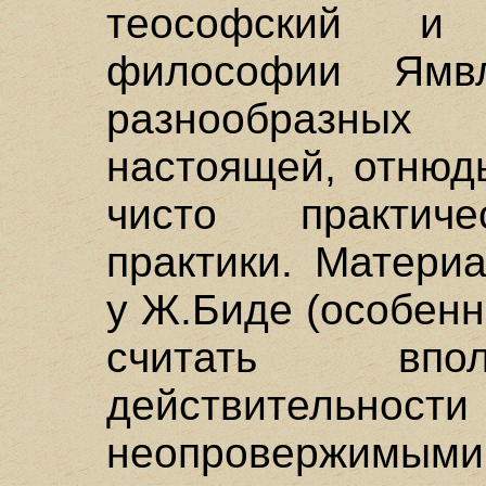
теософский и 
философии Ямв
разнообразны
настоящей, отнюд
чисто практиче
практики. Матери
у Ж.Биде (особенн
считать впо
действительн
неопровержимыми