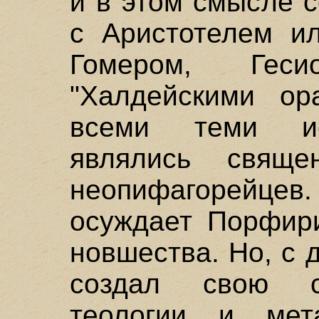
и в этом смысле 
с Аристотелем и
Гомером, Гес
"Халдейскими ор
всеми теми ис
являлись свящ
неопифагорейцев.
осуждает Порфири
новшества. Но, с 
создал свою с
теологии и мет