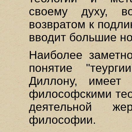
своему духу, в
возвратом к подли
вводит большие н
Наиболее заметно
понятие "теургии
Диллону, имеет 
философскими тео
деятельной же
философии.