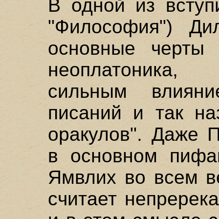
В одной из вступи
"Философия") Ди
основные черты 
неоплатоника,
сильным влияни
писаний и так на
оракулов". Даже 
в основном пифа
Ямвлих во всем в
считает непререк