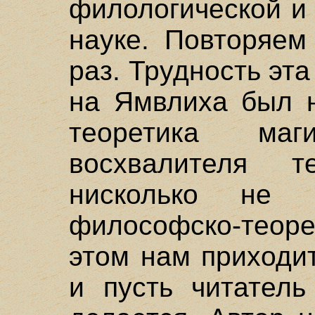
филологической и
науке. Повторяем
раз. Трудность эта
на Ямвлиха был н
теоретика ма
восхвалителя т
нисколько не з
философско-теор
этом нам приходит
и пусть читатель