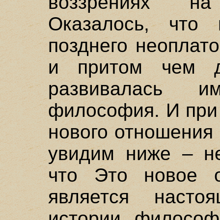
воззрениях н
Оказалось, что 
позднего неоплато
и притом чем д
развивалась им
философия. И при 
нового отношения
увидим ниже – не
что Это новое 
является насто
истории философи