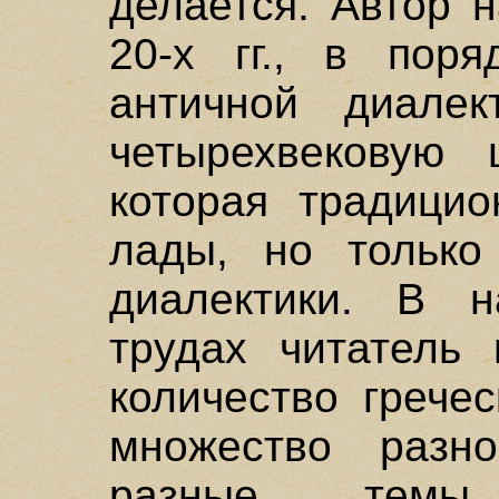
делается. Автор 
20-х гг., в поря
античной диалек
четырехвековую 
которая традицио
лады, но только
диалектики. В 
трудах читатель
количество грече
множество разн
разные темы