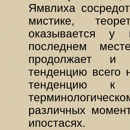
Ямвлиха сосредот
мистике, теоре
оказывается у
последнем мес
продолжает и 
тенденцию всего 
тенденцию к
терминологиче
различных момент
ипостасях.