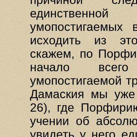
единственно
умопостигаемых
исходить из эт
скажем, по Порфи
начало всего
умопостигаемой т
Дамаския мы уже 
26), где Порфири
учении об абсолю
увидеть у него е