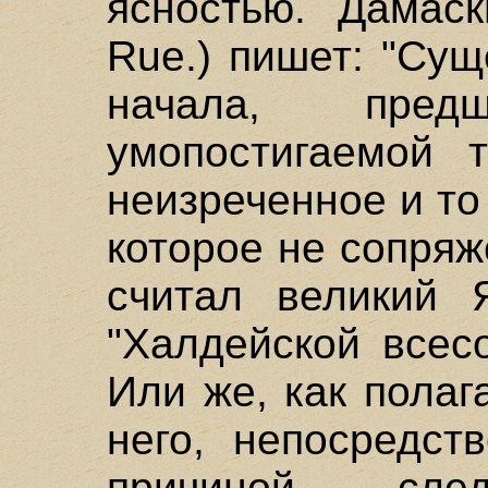
ясностью. Дамаск
Rue.) пишет: "Су
начала, пред
умопостигаемой 
неизреченное и то 
которое не сопряж
считал великий 
"Халдейской всес
Или же, как пола
него, непосредст
причиной сле