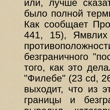
или, лучше сказа
было полной терм
Как сообщает Прок
441, 15), Ямвлих
противополож
безграничного "по
того, как это де
"Филебе" (23 cd, 2
выходит, что из 
границы и безгр