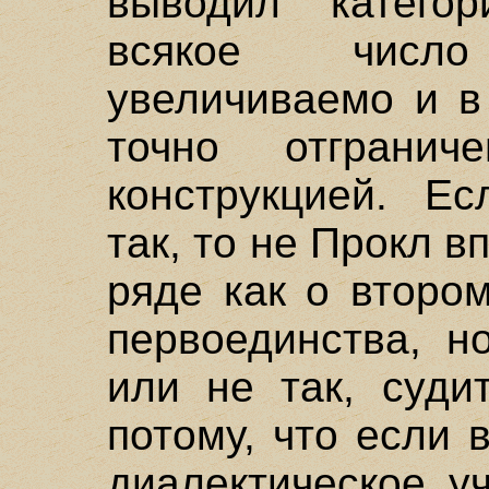
выводил категор
всякое числ
увеличиваемо и в
точно отгранич
конструкцией. Ес
так, то не Прокл 
ряде как о второ
первоединства, н
или не так, суди
потому, что если 
диалектическое у