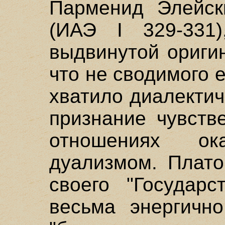
Парменид Элейск
(ИАЭ I 329-331
выдвинутой ориги
что не сводимого 
хватило диалектич
признание чувств
отношениях о
дуализмом. Плато
своего "Государс
весьма энергично