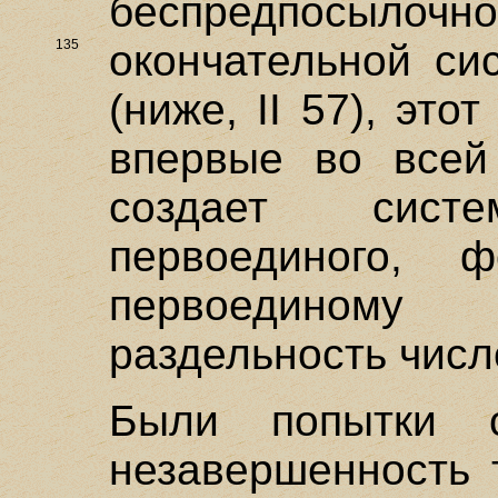
беспредпосылоч
135
окончательной
си
(ниже, II 57), это
впервые во всей
создает систе
первоединого, 
первоединому
раздельность числ
Были попытки с
незавершенность 