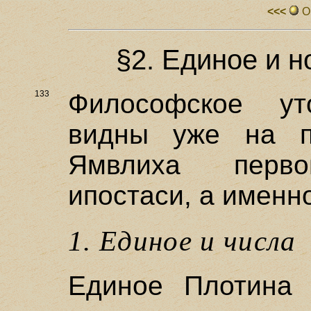
<<<
О
§2. Единое и 
133
Философское ут
видны уже на п
Ямвлиха перво
ипостаси, а именн
1. Единое и числа
Единое Плотина 