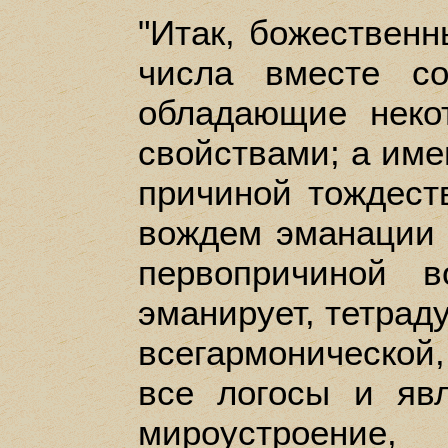
"Итак, божествен
числа вместе с
обладающие неко
свойствами; а име
причиной тождест
вождем эманации 
первопричиной в
эманирует, тетрад
всегармоническо
все логосы и яв
мироустроен