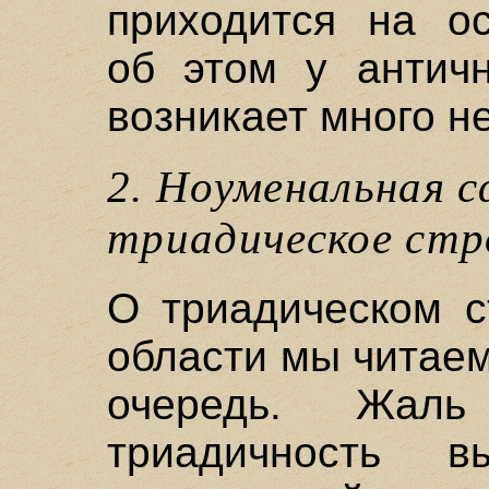
приходится на ос
об этом у антич
возникает много н
2. Ноуменальная с
триадическое стр
О триадическом с
области мы читаем
очередь. Жал
триадичность 