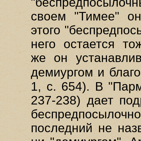
"беспредпосыло
своем "Тимее" он
этого "беспредпос
него остается то
же он устанавли
демиургом и благо
1, с. 654). В "Па
237-238) дает по
беспредпосылочно
последний не назв