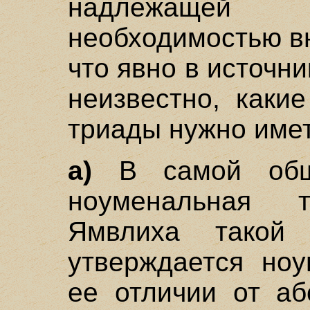
надлежащей
необходимостью вн
что явно в источни
неизвестно, каки
триады нужно имет
а)
В самой общ
ноуменальная 
Ямвлиха такой
утверждается ноу
ее отличии от аб