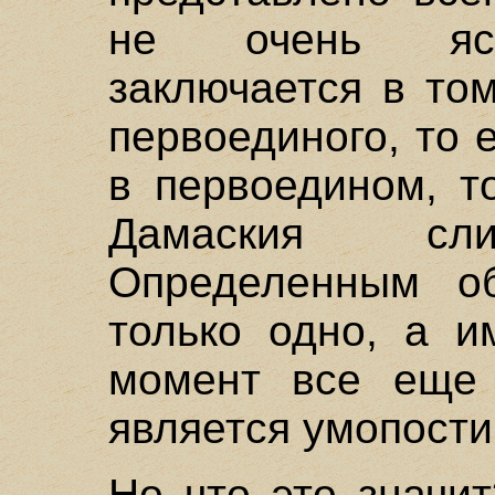
не очень ясн
заключается в то
первоединого, то 
в первоедином, т
Дамаския сли
Определенным об
только одно, а и
момент все еще
является умопост
Но что это значи