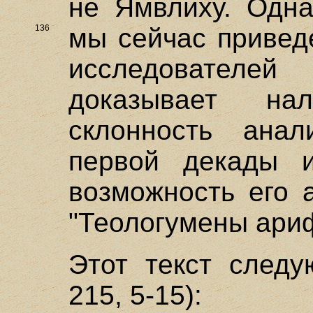
не Ямвлиху. Одна
136
мы сейчас привед
исследовател
доказывает н
склонность анал
первой декады 
возможность его 
"Теологумены ари
Этот текст следую
215, 5-15):