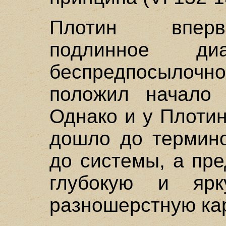
Плотин вперв
подлинное диа
беспредпосылочн
положил начало 
Однако и у Плоти
дошло до термино
до системы, а пр
глубокую и ярк
разношерстную кар