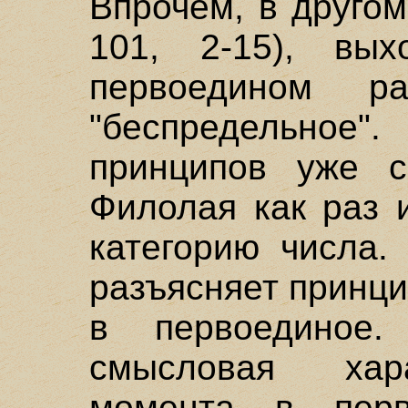
Впрочем, в другом
101, 2-15), вы
первоедином р
"беспредельное"
принципов уже 
Филолая как раз 
категорию числа.
разъясняет принц
в первоединое
смысловая хара
момента в пер