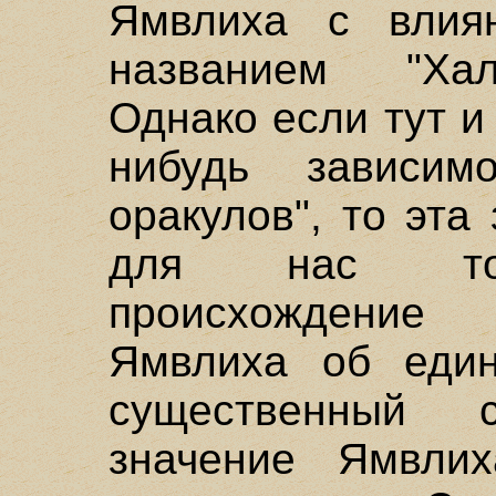
Ямвлиха с влия
названием "Хал
Однако если тут и
нибудь зависим
оракулов", то эта
для нас толь
происхождение
Ямвлиха об един
существенный с
значение Ямвли