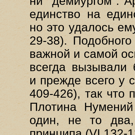
ни "демиургом". А
единство на един
но это удалось ем
29-38). Подобног
важной и самой о
всегда вызывали 
и прежде всего у с
409-426), так что
Плотина Нумений
один, не то два
принципа (VI 132-1