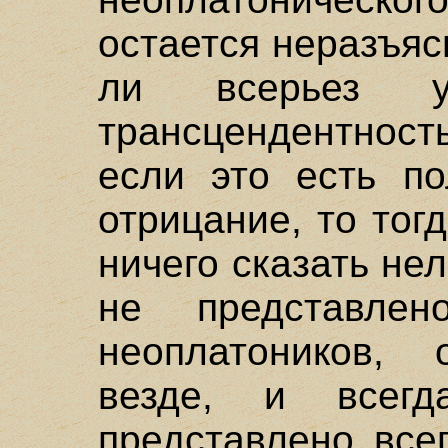
остается неразъя
ли всерьез ут
трансцендентност
если это есть п
отрицание, то тог
ничего сказать нел
не представлен
неоплатоников,
везде, и всег
представлено все