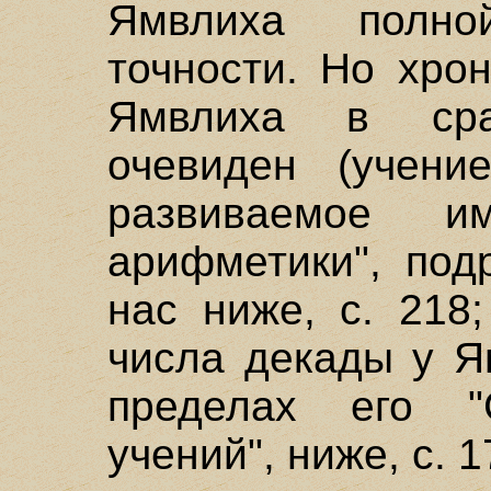
Ямвлиха полной
точности. Но хро
Ямвлиха в ср
очевиден (учени
развиваемое и
арифметики", под
нас ниже, с. 218
числа декады у Я
пределах его "
учений", ниже, с. 1