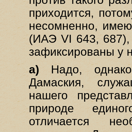
приходится, потом
несомненно, имею
(ИАЭ VI 643, 687)
зафиксированы у н
а)
Надо, однако,
Дамаския, служ
нашего представ
природе един
отличается не