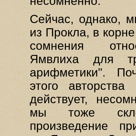
несомненно.
Сейчас, однако, 
из Прокла, в корн
сомнения отно
Ямвлиха для тр
арифметики". По
этого авторства
действует, несом
мы тоже скло
произведение пр