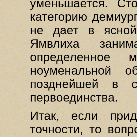
уменьшается. Сто
категорию демиур
не дает в ясно
Ямвлиха заним
определенное
ноуменальной об
позднейшей в с
первоединства.
Итак, если прид
точности, то воп