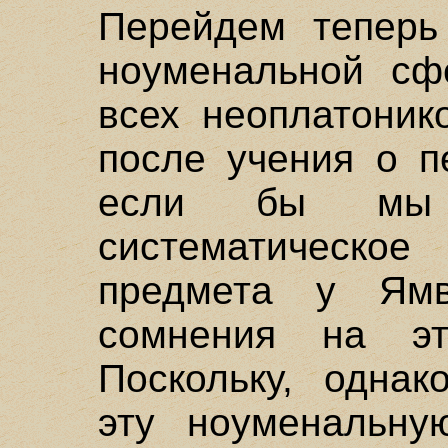
Перейдем теперь
ноуменальной сфе
всех неоплатоник
после учения о п
если бы мы
систематическ
предмета у Ям
сомнения на э
Поскольку, однак
эту ноуменальну