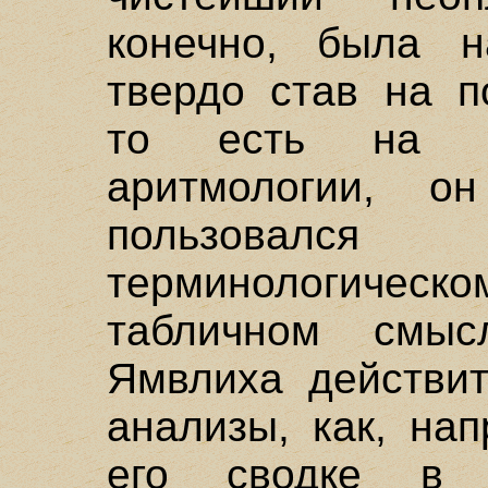
конечно, была 
твердо став на п
то есть на по
аритмологии, о
пользовался
терминологическо
табличном смы
Ямвлиха действит
анализы, как, на
его сводке в 