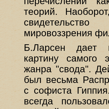
перечислении к
теорий. Наоборот
свидетельство
мировоззрения фи
Б.Ларсен дает 
картину самого э
жанра "свода". Де
был весьма Распр
с софиста Гиппия
всегда пользова