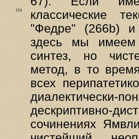
67). Если им
153
классические т
"Федре" (266b) и
здесь мы имеем
синтез, но чист
метод, в то врем
всех перипатетик
диалектически-п
дескриптивно
сочинениях Ямвли
чистейший неопл