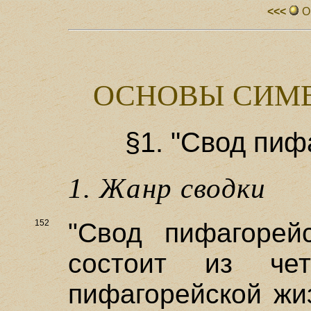
<<<
О
ОСНОВЫ СИМВ
§1. "Свод пиф
1. Жанр сводки
152
"Свод пифагорей
состоит из чет
пифагорейской жиз