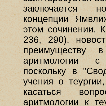
заключается н
концепции Ямвли
этом сочинении. 
236, 290), новос
преимуществу в
аритмологии с
поскольку в "Сво
учения о теургии
касаться воп
аритмологии к те