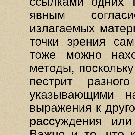
ссылками одних т
явным соглас
излагаемых матер
точки зрения сам
тоже можно нахо
методы, поскольку
пестрит разног
указывающими н
выражения к друго
рассуждения или
Важно и то, что 