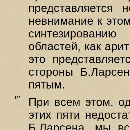
представляется н
невнимание к это
синтезирован
областей, как ари
это представляет
стороны Б.Ларсен
пятым.
155
При всем этом, од
этих пяти недоста
Б.Ларсена, мы вс