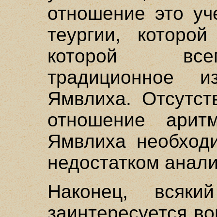
отношение это уч
теургии, которой
которой всег
традиционное и
Ямвлиха. Отсутст
отношение арит
Ямвлиха необходи
недостатком анали
Наконец, всякий
заинтересуется во