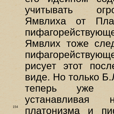
учитывать огр
Ямвлиха от Пла
пифагорействующе
Ямвлих тоже след
пифагорейству
рисует этот пос
виде. Но только Б
теперь уже вт
устанавливая 
154
платонизма и пи