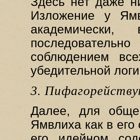
Здесь нет даже н
Изложение у Ямв
академически, 
последовательн
соблюдением все
убедительной логи
3. Пифагорейств
Далее, для обще
Ямвлиха как в его 
его идейном сод