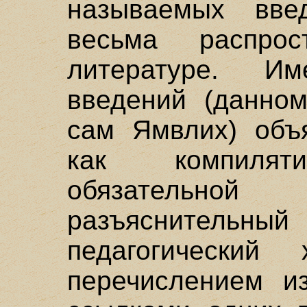
называемых вве
весьма распро
литературе. И
введений (данно
сам Ямвлих) объя
как компиляти
обязательной
разъяснитель
педагогический
перечислением из