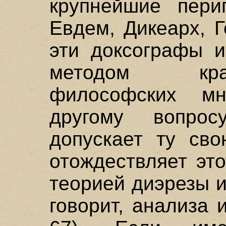
крупнейшие пери
Евдем, Дикеарх, 
эти доксографы и
методом кра
философских м
другому вопрос
допускает ту сво
отождествляет эт
теорией диэрезы и
говорит, анализа и