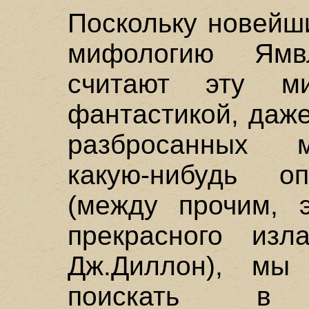
Поскольку новейш
мифологию Ямв
считают эту ми
фантастикой, даже
разбросанных 
какую-нибудь о
(между прочим, э
прекрасного изл
Дж.Диллон), мы 
поискать в 