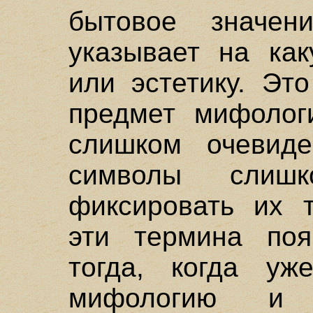
бытовое значе
указывает на ка
или эстетику. Эт
предмет мифолог
слишком очеви
символы слиш
фиксировать их т
эти термина по
тогда, когда у
мифологию и 