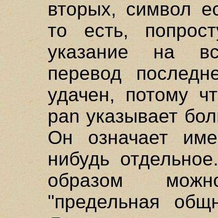
вторых, символ е
то есть, попрост
указание на в
перевод последн
удачен, потому ч
pan указывает бо
Он означает име
нибудь отдельное
образом можн
"предельная общн