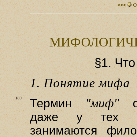
<<<
О
МИФОЛОГИЧЕ
§1. Чт
1. Понятие мифа
180
"миф"
Термин
об
даже у тех ф
занимаются фил