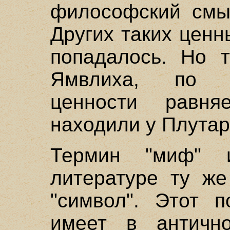
философский смыс
Других таких цен
попадалось. Но 
Ямвлиха, по 
ценности равн
находили у Плутар
Термин "миф" 
литературе ту же
"символ". Этот п
имеет в антично