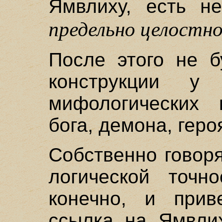
Ямвлиху, есть н
предельно целостн
После этого не б
конструкции у
мифологических 
бога, демона, геро
Собственно говор
логической точно
конечно, и прив
ссылка на Ямвлих