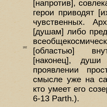
[напротив], совлек
герои приводят [и
чувственных. Ар
[душам] либо пред
всеобщекосмиче
182
[областью]
вну
[наконец], душ
проявлении прос
смысле уже на са
кто умеет его созер
6-13 Parth.).