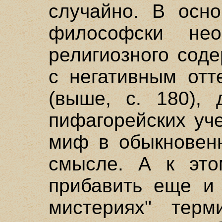
случайно. В осн
философски нео
религиозного сод
с негативным отт
(выше, с. 180),
пифагорейских уч
миф в обыкновен
смысле. А к эт
прибавить еще и 
мистериях" тер