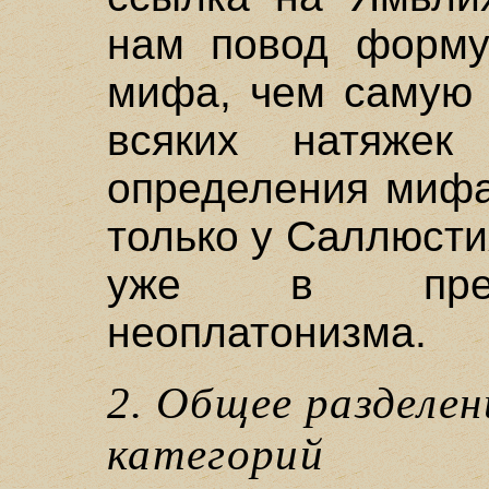
нам повод форму
мифа, чем самую 
всяких натяжек 
определения мифа
только у Саллюстия
уже в преде
неоплатонизма.
2. Общее разделе
категорий