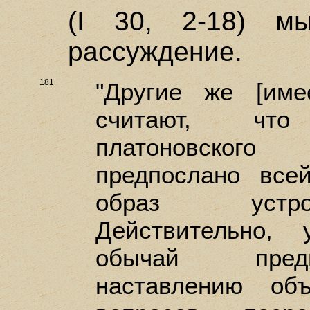
(I 30, 2-18) м
рассуждение.
181
"Другие же [им
считают, чт
платоновского 
предпослано все
образ устро
Действительно,
обычай пред
наставлению об