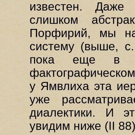
известен. Даже
слишком абстрак
Порфирий, мы н
систему (выше, с.
пока еще в 
фактографическом
у Ямвлиха эта ие
уже рассматрива
диалектики. И э
увидим ниже (II 88)