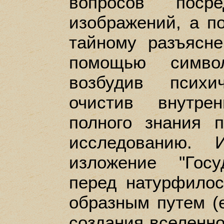
вопросов поср
изображений, а по
тайному разъясн
помощью симв
возбудив псих
очистив внутре
полного знания 
исследованию.
изложение "Госу
перед натурфилос
образным путем (e
создания вселенно