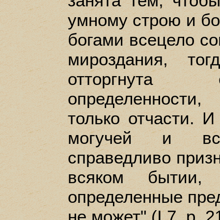
занята тем, чтоб
умному строю и бо
богами всецело со
мироздания, то
отторгнута 
определенности
только отчасти. И
могучей и все
справедливо призн
всяком бытии,
определенные пред
не может" (I 7, р. 21