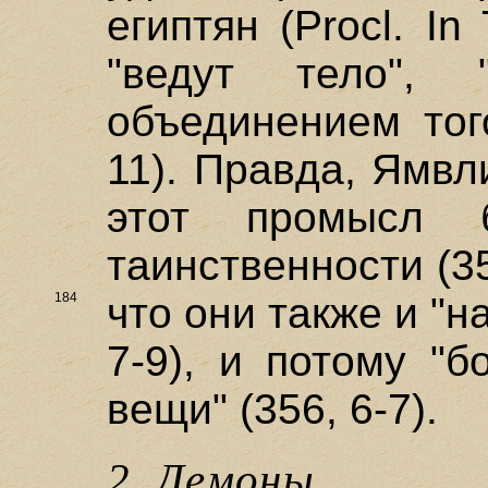
египтян (Procl. In
"ведут тело", 
объединением того
11). Правда, Ямвл
этот промысл 
таинственности (35
184
что
они также и "н
7-9), и потому "
вещи" (356, 6-7).
2. Демоны