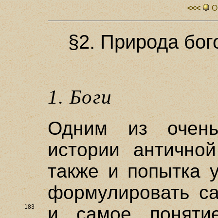
<<<
О
§2. Природа бог
1. Боги
Одним из очень
истории антично
также и попытка 
формулировать са
183
и самое поняти