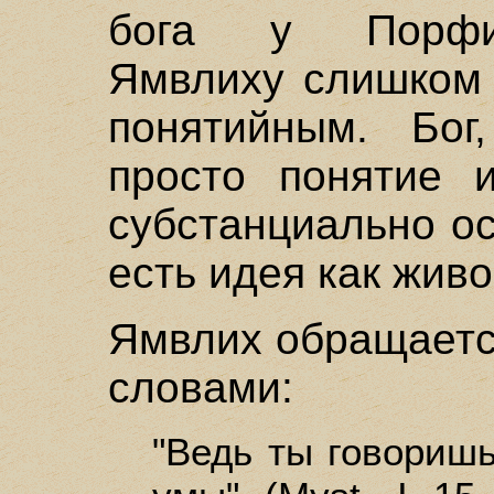
бога у Порфир
Ямвлиху слишком 
понятийным. Бог
просто понятие 
субстанциально о
есть идея как жив
Ямвлих обращаетс
словами:
"Ведь ты говоришь