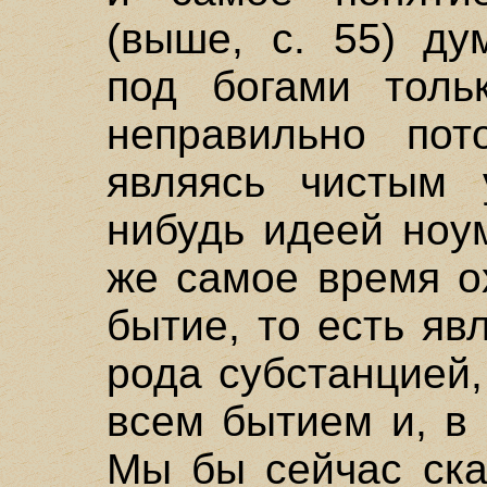
(выше, с. 55) ду
под богами толь
неправильно пот
являясь чистым 
нибудь идеей ноу
же самое время о
бытие, то есть яв
рода субстанцией,
всем бытием и, в 
Мы бы сейчас ска