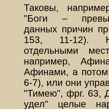
Таковы, наприме
"Боги – превы
данных причин при
153, 11-12).
отдельными мес
например, Афин
Афинами, а потом
6-7), или они упр
"Тимею", фрг. 63, 
удел" целые нар