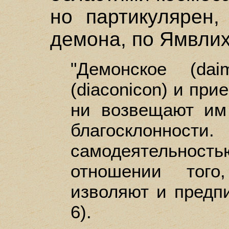
но партикулярен,
демона, по Ямвлих
"Демонское (da
(diaconicon) и при
ни возвещают им
благосклоннос
самодеятельнос
отношении того
изволяют и предпис
6).