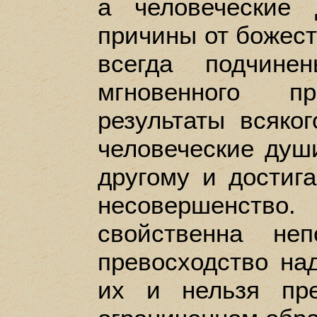
а человеческие
причины от божест
всегда подчине
мгновенного пр
результаты всяко
человеческие души
другому и достиг
несовершенство
свойственна не
превосходство на
их и нельзя пр