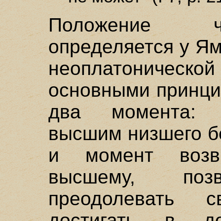
Положение ч
определяется у Я
неоплатонической
основными принци
два момента: 
высшим низшего б
и момент возв
высшему, поз
преодолевать 
достигать в д