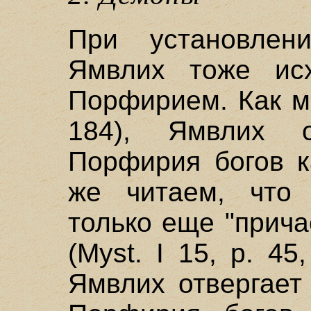
При установлен
Ямвлих тоже ис
Порфирием. Как м
184), Ямвлих 
Порфирия богов к
же читаем, что
только еще "прича
(Myst. I 15, р. 45
Ямвлих отвергает