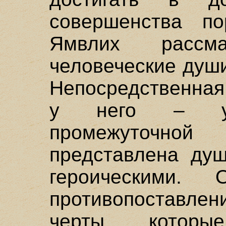
совершенства по
Ямвлих рассм
человеческие душ
Непосредственная
у него – уст
промежуточно
представлена ду
героическими.
противопоставле
черты, котор