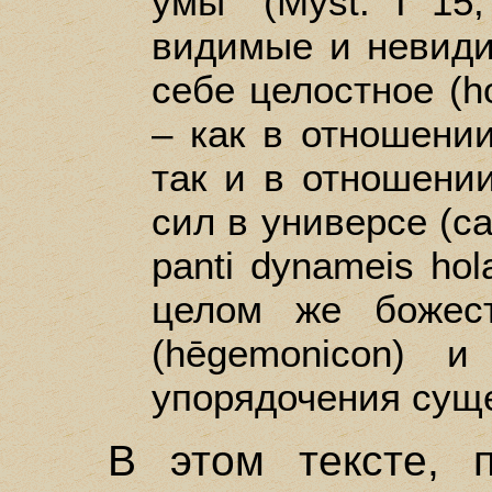
умы" (Myst. I 15,
видимые и невиди
себе целостное (h
– как в отношении
так и в отношени
сил в универсе (cai
panti dynameis hola
целом же божес
(hēgemonicon) и
упорядочения сущег
В этом тексте, п