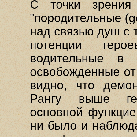
С точки зрения
"породительные (
над связью душ с 
потенции герое
водительные в
освобожденные от 
видно, что демо
Рангу выше ге
основной функцие
ни было и наблюда