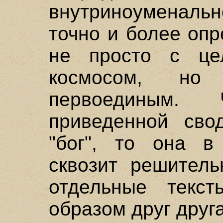
внутриноуменаль
точно и более оп
не просто с це
космосом, но
первоединым.
приведенной сво
"бог", то она в
сквозит решитель
отдельные текс
образом друг друг