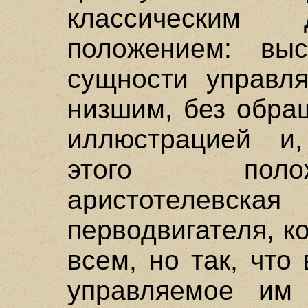
классическим 
положением: вы
сущности управл
низшим, без обра
иллюстрацией и,
этого поло
аристотелевск
перводвигателя, к
всем, но так, что
управляемое им