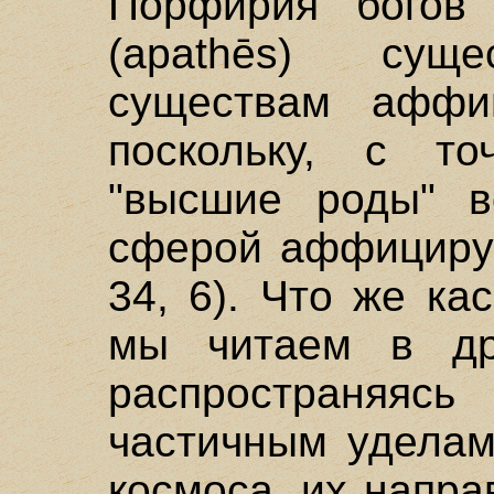
Порфирия богов
(apathēs) су
существам аффиц
поскольку, с то
"высшие роды" в
сферой аффицируем
34, 6). Что же ка
мы читаем в др
распространяяс
частичным уделам 
космоса, их направл