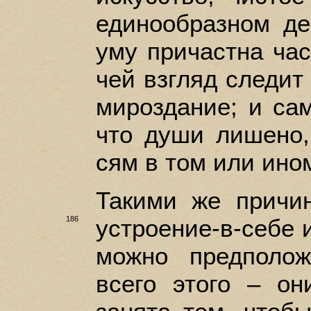
единообразном де
уму причастна час
чей взгляд следит 
мироздание; и сам
что души лишено,
сям в том или ино
Такими же причи
186
устроение-в-себе 
можно предполож
всего этого – о