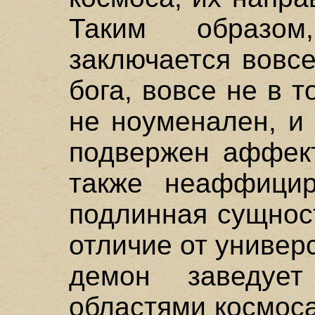
Таким образо
заключается вовсе
бога, вовсе не в т
не ноуменален, и 
подвержен аффект
также неаффицир
подлинная сущност
отличие от универ
демон заведует
областями космоса