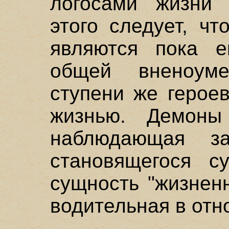
логосами жизни 
этого следует, ч
являются пока 
общей вненоум
ступени же герое
жизнью. Демоны
наблюдающая з
становящегося с
сущность "жизненн
водительная в отн