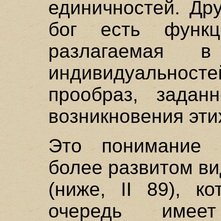
единичностей. Др
бог есть функци
разлагаемая 
индивидуальност
прообраз, задан
возникновения эти
Это понимание 
более развитом в
(ниже, II 89), к
очередь име