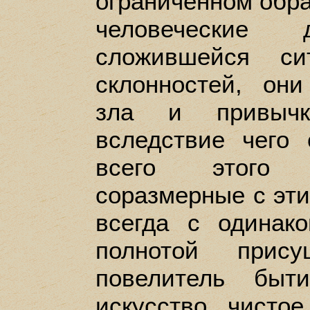
ограниченном обра
человеческие
сложившейся си
склонностей, он
зла и привычк
вследствие чего
всего этого 
соразмерные с эти
всегда с одинак
полнотой прис
повелитель быт
искусство, чисто