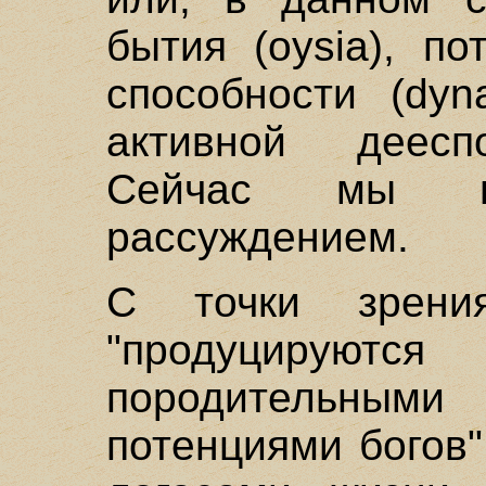
бытия (oysia), п
способности (dyn
активной дееспо
Сейчас мы во
рассуждением.
С точки зрени
"продуциру
породительными
потенциями богов"