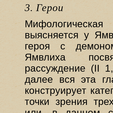
3. Герои
Мифологическа
выясняется у Ямв
героя с демоно
Ямвлиха посв
рассуждение (II 1,
далее вся эта гл
конструирует кате
точки зрения тре
или, в данном с