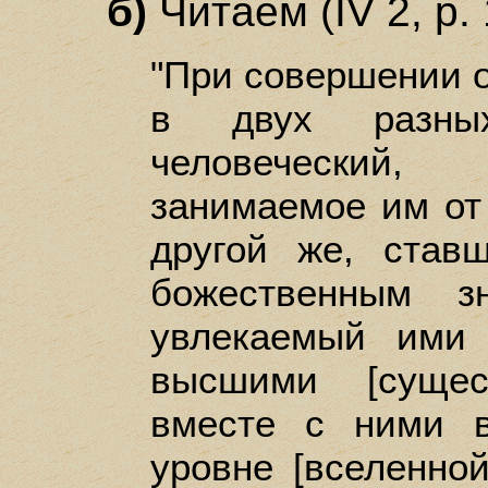
б)
Читаем (IV 2, р. 
"При совершении о
в двух разных
человеческий,
занимаемое им от
другой же, став
божественным з
увлекаемый ими 
высшими [сущес
вместе с ними 
уровне [вселенной