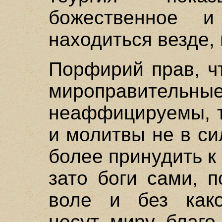
божественное и
находиться везде, 
Порфирий прав, чт
мироправит
неаффицируемы, т
и молитвы не в си
более принудить к
зато боги сами, 
воле и без како
несут миру благо