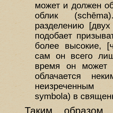
может и должен о
облик (schēma
разделению [двух 
подобает призыва
более высокие, [
сам он всего ли
время он может 
облачается нек
неизреченным 
symbola) в священ
Таким образом,