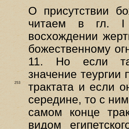
О присутствии бо
читаем в гл. I
восхождении жерт
божественному огн
11. Но если та
значение теургии 
253
трактата и если 
середине, то с ни
самом конце трак
видом египетског