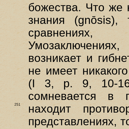
божества. Что же 
знания (gnōsis),
сравнениях, п
Умозаключениях,
возникает и гибн
не имеет никаког
(I 3, р. 9, 10-
сомневается в 
251
находит
против
представлениях, то