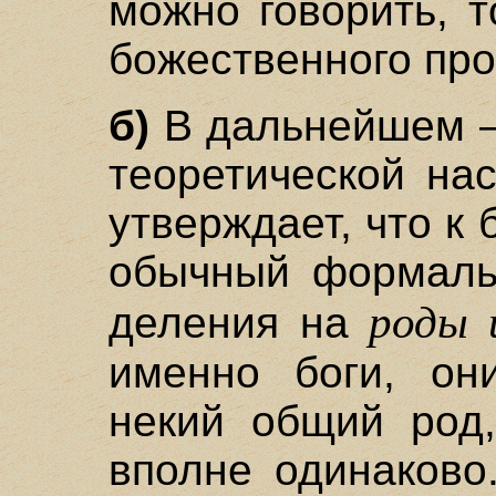
можно говорить, т
божественного пр
б)
В дальнейшем –
теоретической на
утверждает, что к
обычный формальн
роды 
деления на
именно боги, он
некий общий род
вполне одинаково