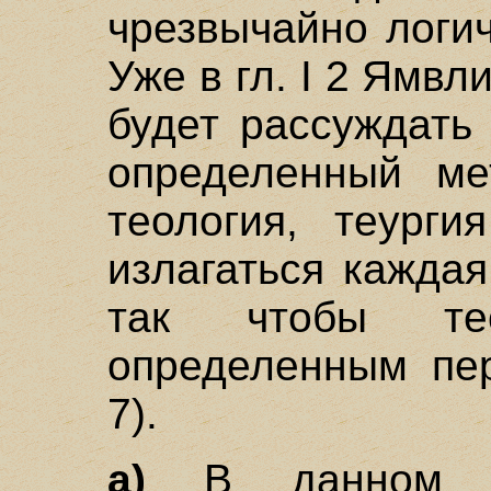
чрезвычайно логи
Уже в гл. I 2 Ямвл
будет рассуждать 
определенный ме
теология, теург
излагаться кажда
так чтобы те
определенным пер
7).
а)
В данном т