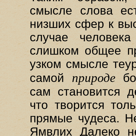
смысле слова ес
низших сфер к вы
случае человека
слишком общее пр
узком смысле теу
природе
самой
бож
сам становится д
что творится тол
прямые чудеса. Н
Ямвлих Далеко н