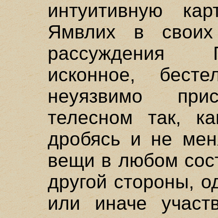
интуитивную кар
Ямвлих в своих
рассуждения 
исконное, бест
неуязвимо при
телесном так, ка
дробясь и не мен
вещи в любом сос
другой стороны, о
или иначе участ