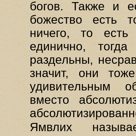
богов. Также и е
божество есть т
ничего, то есть
единично, тогда
раздельны, несра
значит, они тож
удивительным об
вместо абсолюти
абсолютизированн
Ямвлих назы