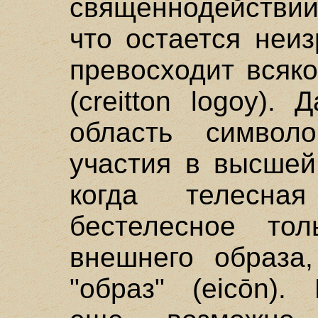
священнодействии
что остается неиз
превосходит всяк
(creitton logoy).
область символ
участия в высшей
когда телесна
бестелесное то
внешнего образа
"образ" (eicōn).