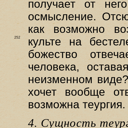
получает от нег
осмысление. Отсю
как возможно во
252
культе на
бестел
божество отвеч
человека, остава
неизменном виде?
хочет вообще отв
возможна теургия.
4. Сущность теур