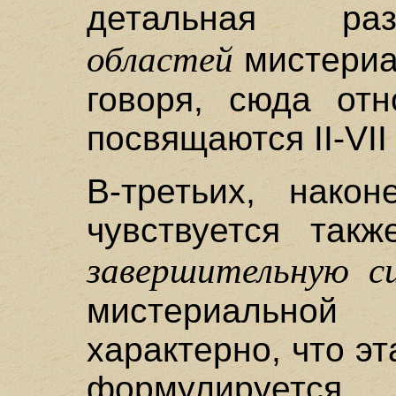
детальная р
областей
мистериа
говоря, сюда отн
посвящаются II-VII
В-третьих, након
чувствуется так
завершительную с
мистериально
характерно, что э
формулируетс