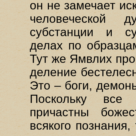
он не замечает ис
человеческой
субстанции и с
делах по образца
Тут же Ямвлих про
деление бестелес
Это – боги, демон
Поскольку все
причастны боже
всякого познания,