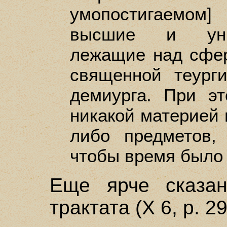
умопостигаемом
высшие и уни
лежащие над сфе
священной теург
демиурга. При э
никакой материей 
либо предметов,
чтобы время было
Еще ярче сказан
трактата (X 6, р. 29