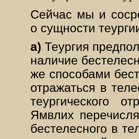
Сейчас мы и соср
о сущности теурги
а)
Теургия предпол
наличие бестелесн
же способами бес
отражаться в тел
теургического о
Ямвлих перечисля
бестелесного в те