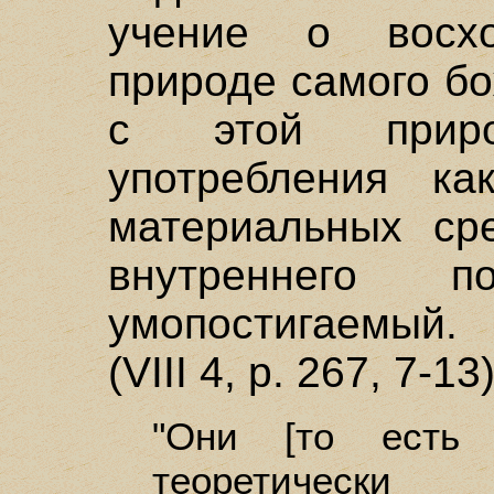
учение о восх
природе самого бо
с этой приро
употребления к
материальных сре
внутреннего 
умопостигаемый.
(VIII 4, р. 267, 7-13)
"Они [то есть 
теоретическ