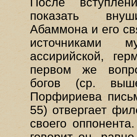
После вступлен
показать внуш
Абаммона и его с
источниками му
ассирийской, гер
первом же вопр
богов (ср. выш
Порфириева письм
55) отвергает фи
своего оппонента
говорит он, равно