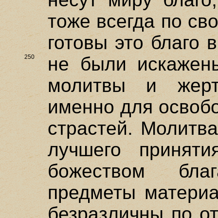
тоже всегда по св
готовы это благо 
250
не
были искажен
молитвы и жерт
именно для освоб
страстей. Молитв
лучшего приняти
божеством бла
предметы материа
безразличны по о