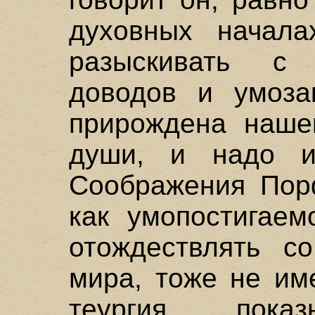
духовных начала
разыскивать с
доводов и умоза
прирождена наше
души, и надо ис
Соображения Порф
как умопостигаем
отождествлять с
мира, тоже не им
теургия пока